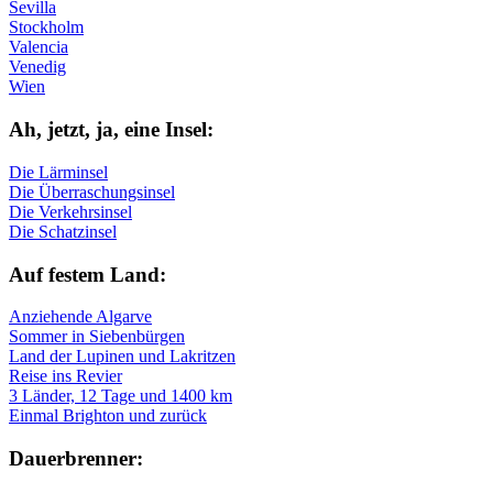
Sevilla
Stockholm
Valencia
Venedig
Wien
Ah, jetzt, ja, ei­ne In­sel:
Die Lärminsel
Die Überraschungsinsel
Die Verkehrsinsel
Die Schatzinsel
Auf fe­stem Land:
Anziehende Algarve
Sommer in Siebenbürgen
Land der Lupinen und Lakritzen
Reise ins Revier
3 Länder, 12 Tage und 1400 km
Einmal Brighton und zurück
Dau­er­bren­ner: