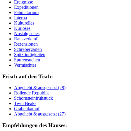
Ereignisse
Expeditionen
Fabulatorium
Interna
Kulturelles
Kurioses
Nostalgisches
Rausverkauf
Rezensionen
Schrebergarten
Spitzfindigkeiten
Spurensuchen
Vermischtes
Frisch auf den Tisch:
Ab­ge­liebt & aus­ge­setzt (28)
Rol­len­de Re­pu­blik
Schorn­stein­früh­stück
Twin Beaks
Gra­ben­kampf
Ab­ge­liebt & aus­ge­setzt (27)
Empfehlungen des Hauses: