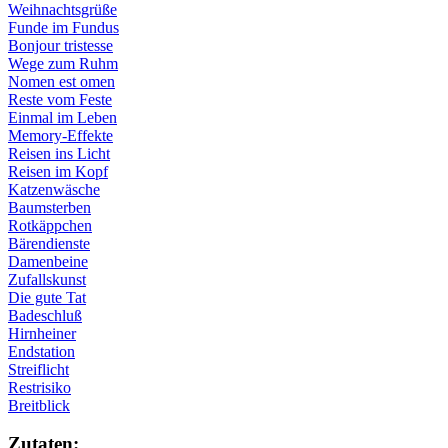
Weihnachtsgrüße
Funde im Fundus
Bonjour tristesse
Wege zum Ruhm
Nomen est omen
Reste vom Feste
Einmal im Leben
Memory-Effekte
Reisen ins Licht
Reisen im Kopf
Katzenwäsche
Baumsterben
Rotkäppchen
Bärendienste
Damenbeine
Zufallskunst
Die gute Tat
Badeschluß
Hirnheiner
Endstation
Streiflicht
Restrisiko
Breitblick
Zu­ta­ten: