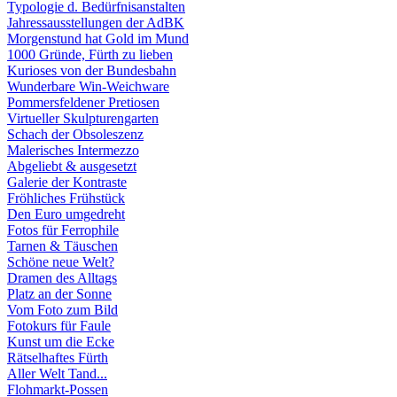
Typologie d. Bedürfnisanstalten
Jahressausstellungen der AdBK
Morgenstund hat Gold im Mund
1000 Gründe, Fürth zu lieben
Kurioses von der Bundesbahn
Wunderbare Win-Weichware
Pommersfeldener Pretiosen
Virtueller Skulpturengarten
Schach der Obsoleszenz
Malerisches Intermezzo
Abgeliebt & ausgesetzt
Galerie der Kontraste
Fröhliches Frühstück
Den Euro umgedreht
Fotos für Ferrophile
Tarnen & Täuschen
Schöne neue Welt?
Dramen des Alltags
Platz an der Sonne
Vom Foto zum Bild
Fotokurs für Faule
Kunst um die Ecke
Rätselhaftes Fürth
Aller Welt Tand...
Flohmarkt-Possen