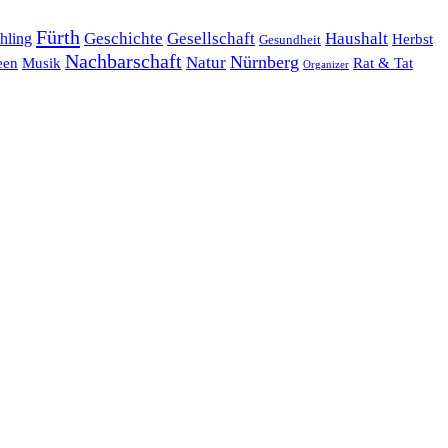
Fürth
hling
Geschichte
Gesellschaft
Haushalt
Herbst
Gesundheit
Nachbarschaft
Nürnberg
Natur
een
Musik
Rat & Tat
Organizer