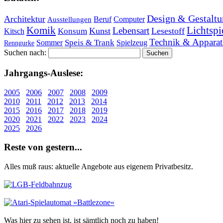
Design & Gestaltu
Architektur
Beruf
Computer
Ausstellungen
Lichtspi
Komik
Lebensart
Kunst
Lesestoff
Konsum
Kitsch
Technik & Apparat
Speis & Trank
Sommer
Spielzeug
Renngurke
Suchen nach:
Jahr­gangs-Aus­le­se:
2005
2006
2007
2008
2009
2010
2011
2012
2013
2014
2015
2016
2017
2018
2019
2020
2021
2022
2023
2024
2025
2026
Re­ste von ge­stern...
Alles muß raus: aktuelle An­ge­bo­te aus eigenem Privatbesitz.
Was hier zu sehen ist, ist sämt­lich noch zu haben!