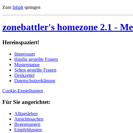
Zum
Inhalt
springen
zonebattler's homezone 2.1
- Me
Her­ein­spa­ziert!
Im­pres­sum
Häu­fig ge­stell­te Fra­gen
Mu­ster­map­pe
Sel­ten ge­stell­te Fra­gen
Denk­zet­tel
Da­ten­schutz­er­klä­rung
Cookie-Einstellungen
Für Sie an­ge­rich­tet:
Alltagsleben
Ansichtssachen
Begegnungen
Empfehlungen