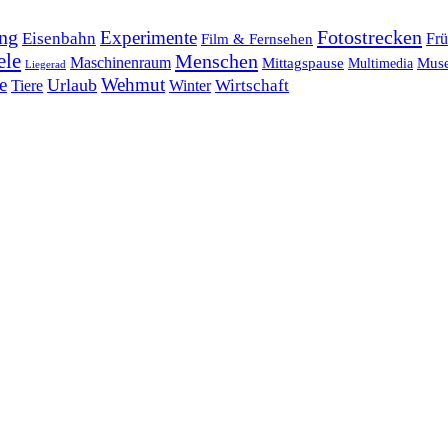
ng
Fotostrecken
Experimente
Eisenbahn
Frü
Film & Fernsehen
ele
Menschen
Maschinenraum
Mittagspause
Mus
Multimedia
Liegerad
e
Wehmut
Urlaub
Tiere
Wirtschaft
Winter