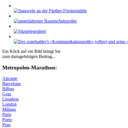
Ein Klick auf ein Bild bringt Sie
zum dazugehörigen Beitrag...
Me­tro­po­len-Ma­ra­thon:
Alicante
Barcelona
Bilbao
Graz
Lissabon
London
Málaga
Paris
Porto
Prag