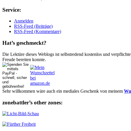
Ser­vice:
Anmelden
RSS-Feed (Beiträge)
RSS-Feed (Kommentare)
Hat’s ge­schmeckt?
Die Lektüre dieses Weblogs ist selbstredend kostenlos und ver­pflich­te
Freude bereiten konnte.
Sehr willkommen wäre auch ein mediales Geschenk von meinem
Wun
zonebattler’s other zo­nes: