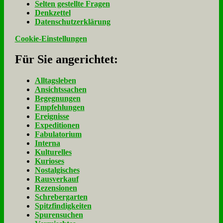
Sel­ten ge­stell­te Fra­gen
Denk­zet­tel
Da­ten­schutz­er­klä­rung
Cookie-Einstellungen
Für Sie an­ge­rich­tet:
Alltagsleben
Ansichtssachen
Begegnungen
Empfehlungen
Ereignisse
Expeditionen
Fabulatorium
Interna
Kulturelles
Kurioses
Nostalgisches
Rausverkauf
Rezensionen
Schrebergarten
Spitzfindigkeiten
Spurensuchen