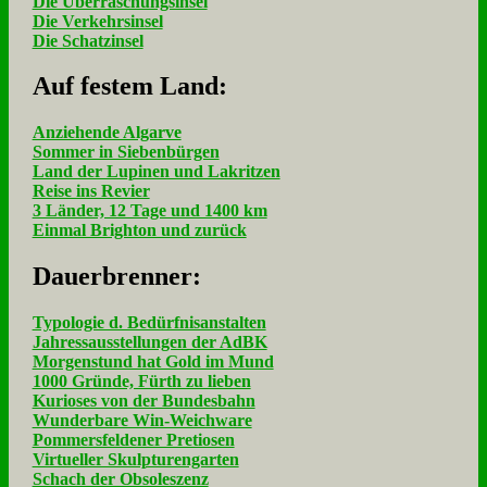
Die Überraschungsinsel
Die Verkehrsinsel
Die Schatzinsel
Auf fe­stem Land:
Anziehende Algarve
Sommer in Siebenbürgen
Land der Lupinen und Lakritzen
Reise ins Revier
3 Länder, 12 Tage und 1400 km
Einmal Brighton und zurück
Dau­er­bren­ner:
Typologie d. Bedürfnisanstalten
Jahressausstellungen der AdBK
Morgenstund hat Gold im Mund
1000 Gründe, Fürth zu lieben
Kurioses von der Bundesbahn
Wunderbare Win-Weichware
Pommersfeldener Pretiosen
Virtueller Skulpturengarten
Schach der Obsoleszenz