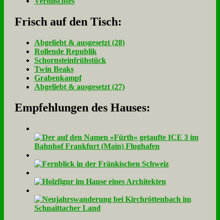
Vermischtes
Frisch auf den Tisch:
Ab­ge­liebt & aus­ge­setzt (28)
Rol­len­de Re­pu­blik
Schorn­stein­früh­stück
Twin Beaks
Gra­ben­kampf
Ab­ge­liebt & aus­ge­setzt (27)
Empfehlungen des Hauses: