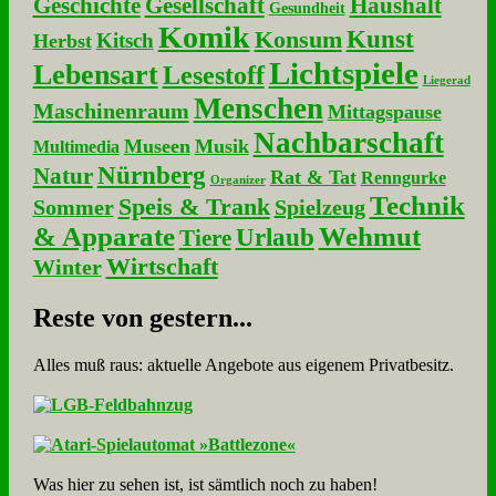
Geschichte
Gesellschaft
Haushalt
Gesundheit
Komik
Kunst
Konsum
Kitsch
Herbst
Lichtspiele
Lebensart
Lesestoff
Liegerad
Menschen
Maschinenraum
Mittagspause
Nachbarschaft
Museen
Musik
Multimedia
Nürnberg
Natur
Rat & Tat
Renngurke
Organizer
Technik
Speis & Trank
Sommer
Spielzeug
& Apparate
Wehmut
Urlaub
Tiere
Wirtschaft
Winter
Re­ste von ge­stern...
Alles muß raus: aktuelle An­ge­bo­te aus eigenem Privatbesitz.
Was hier zu sehen ist, ist sämt­lich noch zu haben!