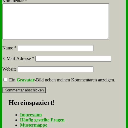
Kommentar
*
Name
*
E-Mail-Adresse
*
Website
Ein
Gravatar
-Bild neben meinen Kommentaren anzeigen.
Her­ein­spa­ziert!
Im­pres­sum
Häu­fig ge­stell­te Fra­gen
Mu­ster­map­pe