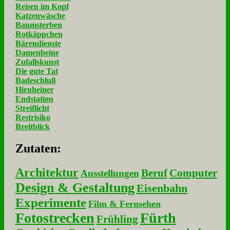
Reisen im Kopf
Katzenwäsche
Baumsterben
Rotkäppchen
Bärendienste
Damenbeine
Zufallskunst
Die gute Tat
Badeschluß
Hirnheiner
Endstation
Streiflicht
Restrisiko
Breitblick
Zu­ta­ten:
Architektur
Beruf
Computer
Ausstellungen
Design & Gestaltung
Eisenbahn
Experimente
Film & Fernsehen
Fotostrecken
Fürth
Frühling