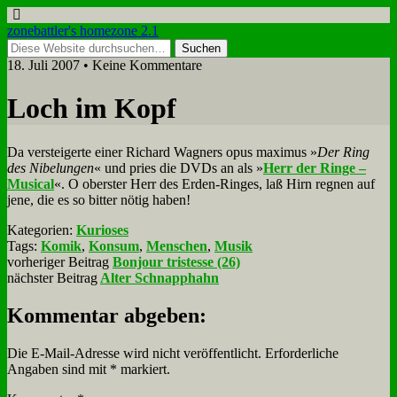
zonebattler's homezone 2.1
18. Juli 2007 • Keine Kommentare
Loch im Kopf
Da ver­stei­ger­te ei­ner Ri­chard Wag­ners opus ma­xi­mus »
Der Ring
des Ni­be­lun­gen
« und pries die DVDs an als »
Herr der Rin­ge –
Mu­si­cal
«. O ober­ster Herr des Er­den-Rin­ges, laß Hirn reg­nen auf
je­ne, die es so bit­ter nö­tig ha­ben!
Kategorien:
Kurioses
Tags:
Komik
,
Konsum
,
Menschen
,
Musik
vorheriger Beitrag
Bonjour tristesse (26)
nächster Beitrag
Alter Schnapphahn
Kommentar abgeben:
Die E-Mail-Adresse wird nicht veröffentlicht.
Erforderliche
Angaben sind mit
*
markiert.