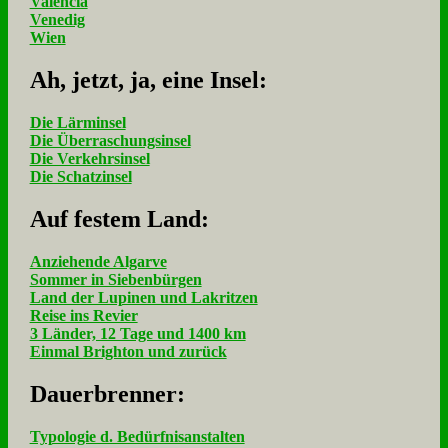
Valencia
Venedig
Wien
Ah, jetzt, ja, ei­ne In­sel:
Die Lärminsel
Die Überraschungsinsel
Die Verkehrsinsel
Die Schatzinsel
Auf fe­stem Land:
Anziehende Algarve
Sommer in Siebenbürgen
Land der Lupinen und Lakritzen
Reise ins Revier
3 Länder, 12 Tage und 1400 km
Einmal Brighton und zurück
Dau­er­bren­ner:
Typologie d. Bedürfnisanstalten