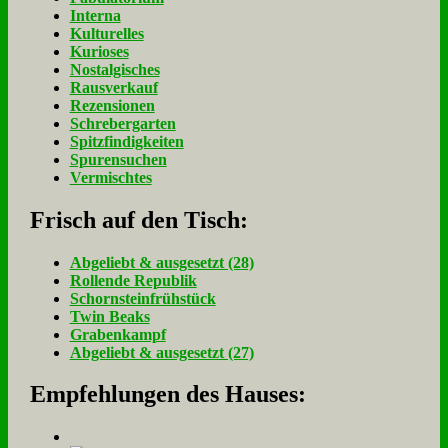
Interna
Kulturelles
Kurioses
Nostalgisches
Rausverkauf
Rezensionen
Schrebergarten
Spitzfindigkeiten
Spurensuchen
Vermischtes
Frisch auf den Tisch:
Ab­ge­liebt & aus­ge­setzt (28)
Rol­len­de Re­pu­blik
Schorn­stein­früh­stück
Twin Beaks
Gra­ben­kampf
Ab­ge­liebt & aus­ge­setzt (27)
Empfehlungen des Hauses: