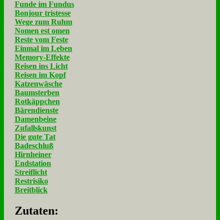
Funde im Fundus
Bonjour tristesse
Wege zum Ruhm
Nomen est omen
Reste vom Feste
Einmal im Leben
Memory-Effekte
Reisen ins Licht
Reisen im Kopf
Katzenwäsche
Baumsterben
Rotkäppchen
Bärendienste
Damenbeine
Zufallskunst
Die gute Tat
Badeschluß
Hirnheiner
Endstation
Streiflicht
Restrisiko
Breitblick
Zu­ta­ten: