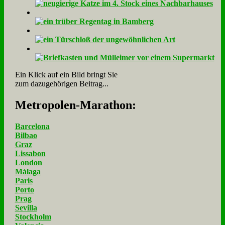
Ein Klick auf ein Bild bringt Sie
zum dazugehörigen Beitrag...
Me­tro­po­len-Ma­ra­thon:
Barcelona
Bilbao
Graz
Lissabon
London
Málaga
Paris
Porto
Prag
Sevilla
Stockholm