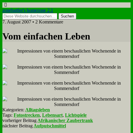
zonebattler's homezone 2.1
7. August 2007 • 2 Kommentare
Vom ein­fa­chen Le­ben
Kategorien:
Alltagsleben
Tags:
Fotostrecken
,
Lebensart
,
Lichtspiele
vorheriger Beitrag
Afrikanischer Zaubertrank
nächster Beitrag
Aufputschmittel