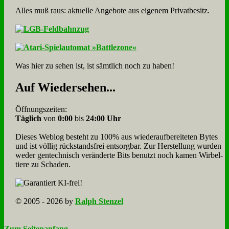
Alles muß raus: aktuelle An­ge­bo­te aus eigenem Privatbesitz.
Was hier zu sehen ist, ist sämt­lich noch zu haben!
Auf Wie­der­se­hen...
Öffnungszeiten:
Täglich
von
0:00
bis
24:00 Uhr
Dieses Weblog besteht zu 100% aus wie­der­auf­bereite­ten Bytes
und ist völlig rück­stands­frei ent­sorg­bar. Zur Herstellung wurden
weder gen­tech­nisch veränderte Bits benutzt noch kamen Wir­bel­
tiere zu Scha­den.
© 2005 - 2026 by
Ralph Stenzel
Zum Seitenanfang