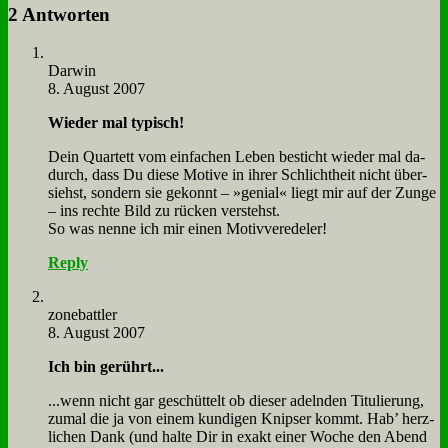
2 Antworten
Dar­win
8. August 2007
Wie­der mal ty­pisch!
Dein Quar­tett vom ein­fa­chen Le­ben be­sticht wie­der mal da­
durch, dass Du die­se Mo­ti­ve in ih­rer Schlicht­heit nicht über­
siehst, son­dern sie ge­konnt – »ge­ni­al« liegt mir auf der Zun­ge
– ins rech­te Bild zu rücken ver­stehst.
So was nen­ne ich mir ei­nen Mo­tiv­ver­ede­ler!
Reply
zone­batt­ler
8. August 2007
Ich bin ge­rührt...
...wenn nicht gar ge­schüt­telt ob die­ser adeln­den Ti­tu­lie­rung,
zu­mal die ja von ei­nem kun­di­gen Knip­ser kommt. Hab’ herz­
li­chen Dank (und hal­te Dir in ex­akt ei­ner Wo­che den Abend