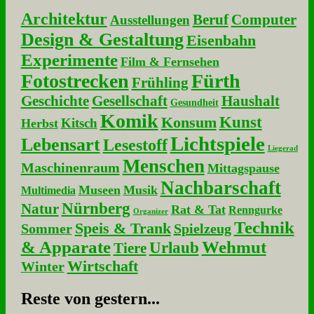
Architektur
Beruf
Computer
Ausstellungen
Design & Gestaltung
Eisenbahn
Experimente
Film & Fernsehen
Fotostrecken
Fürth
Frühling
Geschichte
Gesellschaft
Haushalt
Gesundheit
Komik
Kunst
Konsum
Kitsch
Herbst
Lichtspiele
Lebensart
Lesestoff
Liegerad
Menschen
Maschinenraum
Mittagspause
Nachbarschaft
Museen
Musik
Multimedia
Nürnberg
Natur
Rat & Tat
Renngurke
Organizer
Technik
Speis & Trank
Sommer
Spielzeug
& Apparate
Wehmut
Urlaub
Tiere
Wirtschaft
Winter
Re­ste von ge­stern...