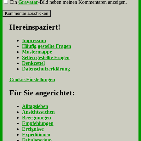
Ein
Gravatar
-Bild neben meinen Kommentaren anzeigen.
Her­ein­spa­ziert!
Im­pres­sum
Häu­fig ge­stell­te Fra­gen
Mu­ster­map­pe
Sel­ten ge­stell­te Fra­gen
Denk­zet­tel
Da­ten­schutz­er­klä­rung
Cookie-Einstellungen
Für Sie an­ge­rich­tet:
Alltagsleben
Ansichtssachen
Begegnungen
Empfehlungen
Ereignisse
Expeditionen
Fabulatorium