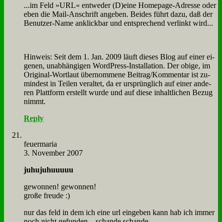
...im Feld »URL« ent­we­der (D)eine Home­page-Adres­se oder
eben die Mail-An­schrift an­ge­ben. Bei­des führt da­zu, daß der
Be­nut­zer-Na­me an­klick­bar und ent­spre­chend ver­linkt wird...
Hin­weis: Seit dem 1. Jan. 2009 läuft die­ses Blog auf ei­ner ei­
ge­nen, un­ab­hän­gi­gen Word­Press-In­stal­la­ti­on. Der obi­ge, im
Ori­gi­nal-Wort­laut über­nom­me­ne Beitrag/Kommentar ist zu­
min­dest in Tei­len ver­al­tet, da er ur­sprüng­lich auf ei­ner an­de­
ren Platt­form er­stellt wur­de und auf die­se in­halt­li­chen Be­zug
nimmt.
Reply
feu­er­ma­ria
3. November 2007
juhu­juhuuuuu
ge­won­nen! ge­won­nen!
gro­ße freu­de :)
nur das feld in dem ich ei­ne url ein­ge­ben kann hab ich im­mer
noch nicht ge­fun­den... schan­de schan­de...