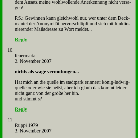
dem An­satz mei­ne wohl­wol­len­de An­er­ken­nung nicht ver­sa­
gen!
P.S.: Ge­win­nen kann gleich­wohl nur, wer un­ter dem Deck­
man­tel der An­ony­mi­tät her­vor­schlüpft und sich mit funk­tio­
nie­ren­der Mail­adres­se zu Wort mel­det...
Reply
feu­er­ma­ria
2. November 2007
nichts als wa­ge ver­mu­tun­gen...
Hat mich an die quel­le im stadt­park er­in­nert: kö­nig-lud­wig-
quel­le oder wie sie heißt, aber ich glaub das kommt lei­der
nicht ganz von der grö­ße her hin.
und stimmt´s?
Reply
Rup­pi 1979
3. November 2007