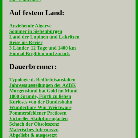
Auf fe­stem Land:
Anziehende Algarve
Sommer in Siebenbürgen
Land der Lupinen und Lakritzen
Reise ins Revier
3 Länder, 12 Tage und 1400 km
Einmal Brighton und zurück
Dau­er­bren­ner:
Typologie d. Bedürfnisanstalten
Jahressausstellungen der AdBK
Morgenstund hat Gold im Mund
1000 Gründe, Fürth zu lieben
Kurioses von der Bundesbahn
Wunderbare Win-Weichware
Pommersfeldener Pretiosen
Virtueller Skulpturengarten
Schach der Obsoleszenz
Malerisches Intermezzo
Abgeliebt & ausgesetzt