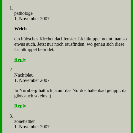
pa­tho­lo­ge
1. November 2007
Welch
ein hüb­sches Kir­chen­dach­fen­ster. Licht­kup­pel nennt man so
et­was auch. Jetzt nur noch raus­fin­den, wo ge­nau sich die­se
Licht­kup­pel be­fin­det.
Reply
Nacht­blau
1. November 2007
In Nürn­berg hätt ich ja auf das Nord­ost­hal­len­bad ge­tippt, da
gibts auch so eins ;)
Reply
zone­batt­ler
1. November 2007