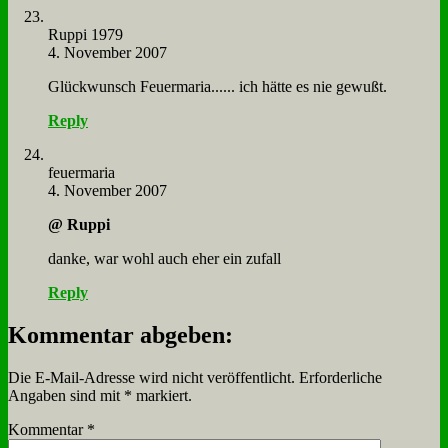
Rup­pi 1979
4. November 2007
Glück­wunsch Feu­er­ma­ria...... ich hät­te es nie ge­wußt.
Reply
feu­er­ma­ria
4. November 2007
@ Rup­pi
dan­ke, war wohl auch eher ein zu­fall
Reply
Kommentar abgeben:
Die E-Mail-Adresse wird nicht veröffentlicht.
Erforderliche
Angaben sind mit
*
markiert.
Kommentar
*