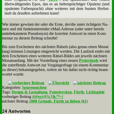
über­wäl­ti­gen­des Epos, das es an far­ben­präch­ti­ger Opu­lenz (und
opu­len­ter Far­ben­pracht) oh­ne wei­te­res mit dem bun­ten Herbst­
laub da drau­ßen auf­neh­men kann!
Wie im­mer ge­winnt der oder die Er­ste, der/die un­ter rich­ti­gem Na­
men und mit funk­tio­nie­ren­der eMail-Adres­se (oder un­ter be­reits
amts­be­kann­tem Pseud­onym) die kor­rek­te Ant­wort in ei­nen Kom­
men­tar zu die­sem Bei­trag schreibt!
Bis zum Er­schei­nen des näch­sten Rät­sels (al­so ge­nau ei­nen Mo­nat
lang) kön­nen Lö­sun­gen ein­ge­reicht wer­den. Die Lauf­zeit en­det mit
dem Er­schei­nen ei­nes wei­te­ren Rät­sel-Bil­des am je­weils näch­sten
Mo­nats­an­fang. Mit der Vor­stel­lung ei­nes neu­en
Preis­rät­sels
wird
die zu­tref­fen­de Ant­wort zur Vor­gän­ger­fra­ge (in ei­nem Kom­men­tar
zu die­ser) be­kannt­ge­ge­ben, so­fern sie bis da­hin nicht rich­tig be­ant­
wor­tet wur­de.
Kategorien:
Spurensuchen
Tags:
Design & Gestaltung
,
Fotostrecken
,
Fürth
,
Lichtspiele
vorheriger Beitrag
#@ect;$%?&/'*~!
nächster Beitrag
1000 Gründe, Fürth zu lieben (61)
24 Antworten