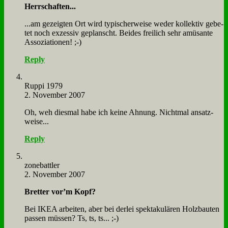
Herr­schaf­ten...
...am ge­zeig­ten Ort wird ty­pi­scher­wei­se we­der kol­lek­tiv ge­be­
tet noch ex­zes­siv ge­planscht. Bei­des frei­lich sehr amü­san­te
As­so­zia­tio­nen! ;-)
Reply
Rup­pi 1979
2. November 2007
Oh, weh dies­mal ha­be ich kei­ne Ah­nung. Nicht­mal an­satz­
wei­se...
Reply
zone­batt­ler
2. November 2007
Bret­ter vor­’m Kopf?
Bei IKEA ar­bei­ten, aber bei der­lei spek­ta­ku­lä­ren Holz­bau­ten
pas­sen müs­sen? Ts, ts, ts... ;-)