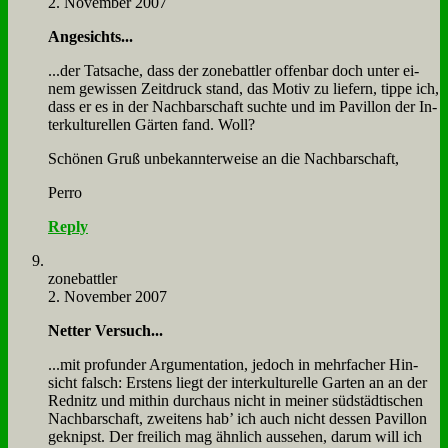
2. November 2007
An­ge­sichts...
...der Tat­sa­che, dass der zone­batt­ler of­fen­bar doch un­ter ei­
nem ge­wis­sen Zeit­druck stand, das Mo­tiv zu lie­fern, tip­pe ich,
dass er es in der Nach­bar­schaft such­te und im Pa­vil­lon der In­
ter­kul­tu­rel­len Gär­ten fand. Woll?
Schö­nen Gruß un­be­kann­ter­wei­se an die Nach­bar­schaft,
Per­ro
Reply
zone­batt­ler
2. November 2007
Net­ter Ver­such...
...mit pro­fun­der Ar­gu­men­ta­ti­on, je­doch in mehr­fa­cher Hin­
sicht falsch: Er­stens liegt der in­ter­kul­tu­rel­le Gar­ten an an der
Red­nitz und mit­hin durch­aus nicht in mei­ner süd­städ­ti­schen
Nach­bar­schaft, zwei­tens hab’ ich auch nicht des­sen Pa­vil­lon
ge­knipst. Der frei­lich mag ähn­lich aus­se­hen, dar­um will ich