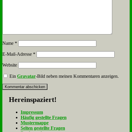
Name
*
E-Mail-Adresse
*
Website
Ein
Gravatar
-Bild neben meinen Kommentaren anzeigen.
Her­ein­spa­ziert!
Im­pres­sum
Häu­fig ge­stell­te Fra­gen
Mu­ster­map­pe
Sel­ten ge­stell­te Fra­gen