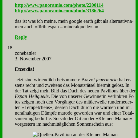
http://www.panoramio.com/photo/2200114
http://www.panoramio.com/photo/3186264
das ist was ich mei­ne. mein goog­le earth gibt als al­ter­na­tiv­na­
men auch »fürth es­pan – mi­ne­ral­quel­le« an
Reply
zone­batt­ler
3. November 2007
Et­zerd­la!
Jetzt sind wir en­dilch bei­sam­men: Bra­vo!
feu­er­ma­ria
hat er­
stens recht und zwei­tens das Mo­nats­rät­sel hier­mit ge­löst. In
der Tat zeigt mein Bild das Dach des neu­en Pa­vil­lons über der
Es­pan-Heil­quel­le
. Die von un­se­rer Ge­win­ne­rin ver­link­ten Fo­
tos zei­gen noch den Vor­gän­ger des mitt­ler­wei­le rund­erneu­er­
ten »Tem­pel­chens«, des­sen Dach durch die war­men und mi­
ne­ral­hal­ti­gen Dämp­fe ma­ro­de ge­wor­den war und ei­ner To­tal­
sa­nie­rung be­durf­te. So sah der Ort an der »Klei­nen Main­au«
vor­ge­stern im nach­mit­täg­li­chen Son­nen­schein aus: