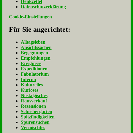
Denk­zet­tel
Da­ten­schutz­er­klä­rung
Cookie-Einstellungen
Für Sie an­ge­rich­tet:
Alltagsleben
Ansichtssachen
Begegnungen
Empfehlungen
Ereignisse
Expeditionen
Fabulatorium
Interna
Kulturelles
Kurioses
Nostalgisches
Rausverkauf
Rezensionen
Schrebergarten
Spitzfindigkeiten
Spurensuchen
Vermischtes