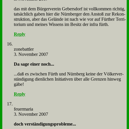
das mit dem Bür­ger­ver­ein Ge­bers­dorf ist voll­kom­men rich­tig,
tat­säch­lich ga­ben hier die Nürn­ber­ger den An­stoß zur Re­kon­
struk­ti­on, aber das Ge­län­de ist nach wie vor auf Für­ther Ter­ri­
to­ri­um und mei­nes Wis­sens im Be­sitz der in­f­ra fürth.
Reply
zone­batt­ler
3. November 2007
Da sa­ge ei­ner noch...
...daß es zwi­schen Fürth und Nürn­berg kei­ne der Völ­ker­ver­
stän­di­gung dien­li­chen In­itia­ti­ven über al­le Gren­zen hin­weg
gä­be!
Reply
feu­er­ma­ria
3. November 2007
doch ver­stän­di­gungs­pro­ble­me...