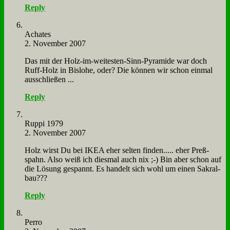
Reply
Acha­tes
2. November 2007
Das mit der Holz-im-wei­te­sten-Sinn-Py­ra­mi­de war doch
Ruff-Holz in Bis­lo­he, oder? Die kön­nen wir schon ein­mal
aus­schlie­ßen ...
Reply
Rup­pi 1979
2. November 2007
Holz wirst Du bei IKEA eher sel­ten fin­den..... eher Preß­
spahn. Al­so weiß ich dies­mal auch nix ;-) Bin aber schon auf
die Lö­sung ge­spannt. Es han­delt sich wohl um ei­nen Sa­kral­
bau???
Reply
Per­ro