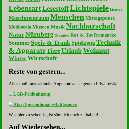
Lichtspiele
Lebensart
Lesestoff
Liegerad
Menschen
Maschinenraum
Mittagspause
Nachbarschaft
Museen
Musik
Multimedia
Nürnberg
Natur
Rat & Tat
Renngurke
Organizer
Technik
Speis & Trank
Sommer
Spielzeug
& Apparate
Wehmut
Urlaub
Tiere
Wirtschaft
Winter
Re­ste von ge­stern...
Alles muß raus: aktuelle An­ge­bo­te aus eigenem Privatbesitz.
Was hier zu sehen ist, ist sämt­lich noch zu haben!
Auf Wie­der­se­hen...