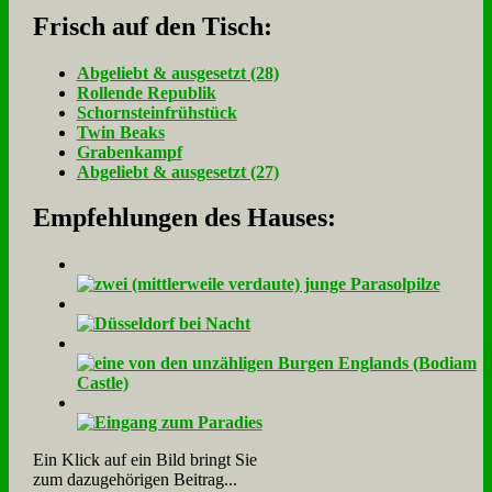
Frisch auf den Tisch:
Ab­ge­liebt & aus­ge­setzt (28)
Rol­len­de Re­pu­blik
Schorn­stein­früh­stück
Twin Beaks
Gra­ben­kampf
Ab­ge­liebt & aus­ge­setzt (27)
Empfehlungen des Hauses:
Ein Klick auf ein Bild bringt Sie
zum dazugehörigen Beitrag...