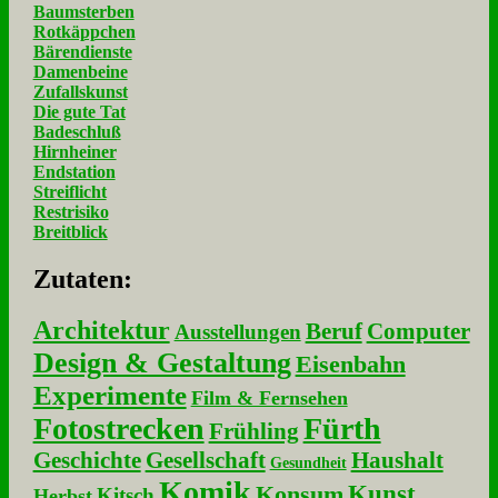
Baumsterben
Rotkäppchen
Bärendienste
Damenbeine
Zufallskunst
Die gute Tat
Badeschluß
Hirnheiner
Endstation
Streiflicht
Restrisiko
Breitblick
Zu­ta­ten:
Architektur
Beruf
Computer
Ausstellungen
Design & Gestaltung
Eisenbahn
Experimente
Film & Fernsehen
Fotostrecken
Fürth
Frühling
Geschichte
Gesellschaft
Haushalt
Gesundheit
Komik
Kunst
Konsum
Kitsch
Herbst