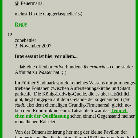
@ Feu­er­ma­ria,
meinst Du die Gag­ger­las­quel­le? ;-)
Reply
zone­batt­ler
3. November 2007
In­ter­es­sant ist hier vor al­lem...
...daß ei­ne of­fen­bar
erd
ver­bun­de­ne
feu­er­ma­ria
so ei­ne star­ke
Af­fi­ni­tät zu
Was­ser
hat! ;-)
Im Für­ther Stadt­park spru­deln mei­nes Wis­sens nur pum­pen­ge­
trie­be­ne Fon­tä­nen zwi­schen Auf­er­ste­hungs­kir­che und Stadt­
park­ca­fe. Die Kö­nig-Lud­wig-Quel­le, die es aber tat­säch­lich
gibt, liegt hin­ge­gen auf dem Ge­län­de der so­ge­nann­ten
Ufer­
stadt
, al­so dem ehe­ma­li­gen Grun­dig-Fir­men­are­al, gleich ne­
ben dem Rund­funk­mu­se­um. Tat­säch­lich war das
Tem­pel­
chen mit der Quell­fas­sung
schon ein­mal Ge­gen­stand mei­ner
mo­nat­li­chen Rät­se­lei!
Von der Di­men­sio­nie­rung her mag der klei­ne Pa­vil­lon der
Gag­ger­las­quel­le
, die der Herr
Rup­pi 1979
hier vom Spiel­feld­