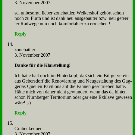
3. November 2007
sei un­be­sorgt, lie­ber zone­batt­ler, Wei­kers­hof ge­hört schon
noch zu Fürth und ist dank neu aus­ge­bau­ter bzw. neu ge­teer­
ter Rad­we­ge nun noch kom­for­ta­bler zu er­rei­chen !
Reply
zone­batt­ler
3. November 2007
Dan­ke für die Klar­stel­lung!
Ich hat­te halt noch im Hin­ter­kopf, daß sich ein Bür­ger­ver­ein
aus Ge­bers­dorf die Re­no­vie­rung und Neu­ge­stal­tung des Gag­
ger­las-Quel­len-Pa­vil­lons auf die Fah­nen ge­schrie­ben hat­te.
Hät­te mich von da­her nicht ge­wun­dert, wenn das da hin­ten
schon Nürn­ber­ger Ter­ri­to­ri­um oder gar ei­ne Ex­kla­ve ge­we­sen
wä­re! ;-)
Reply
Gra­ben­ken­ner
3. November 2007