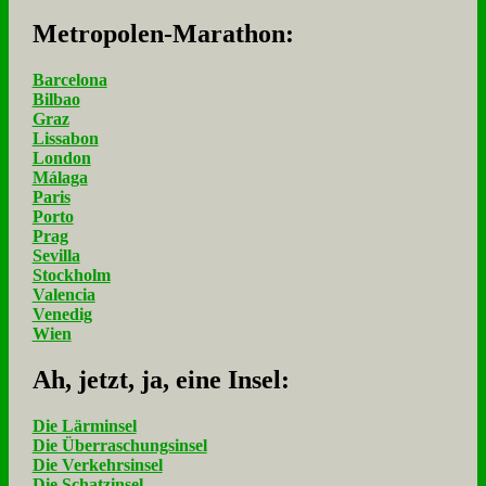
Me­tro­po­len-Ma­ra­thon:
Barcelona
Bilbao
Graz
Lissabon
London
Málaga
Paris
Porto
Prag
Sevilla
Stockholm
Valencia
Venedig
Wien
Ah, jetzt, ja, ei­ne In­sel:
Die Lärminsel
Die Überraschungsinsel
Die Verkehrsinsel
Die Schatzinsel