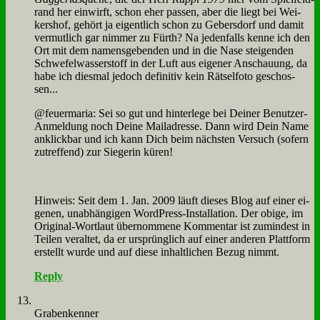
rand her ein­wirft, schon eher pas­sen, aber die liegt bei Wei­
kers­hof, ge­hört ja ei­gent­lich schon zu Ge­bers­dorf und da­mit
ver­mut­lich gar nim­mer zu Fürth? Na je­den­falls ken­ne ich den
Ort mit dem na­mens­ge­ben­den und in die Na­se stei­gen­den
Schwe­fel­was­ser­stoff in der Luft aus ei­ge­ner An­schau­ung, da
ha­be ich dies­mal je­doch de­fi­ni­tiv kein Rät­sel­fo­to ge­schos­
sen...
@feuermaria: Sei so gut und hin­ter­le­ge bei Dei­ner Be­nut­zer-
An­mel­dung noch Dei­ne Mail­adres­se. Dann wird Dein Na­me
an­klick­bar und ich kann Dich beim näch­sten Ver­such (so­fern
zu­tref­fend) zur Sie­ge­rin kü­ren!
Hin­weis: Seit dem 1. Jan. 2009 läuft die­ses Blog auf ei­ner ei­
ge­nen, un­ab­hän­gi­gen Word­Press-In­stal­la­ti­on. Der obi­ge, im
Ori­gi­nal-Wort­laut über­nom­me­ne Kom­men­tar ist zu­min­dest in
Tei­len ver­al­tet, da er ur­sprüng­lich auf ei­ner an­de­ren Platt­form
er­stellt wur­de und auf die­se in­halt­li­chen Be­zug nimmt.
Reply
Gra­ben­ken­ner