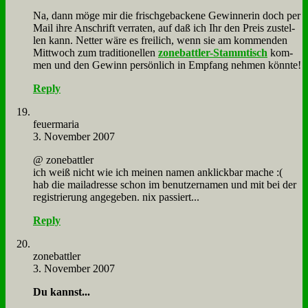
Na, dann mö­ge mir die frisch­ge­backe­ne Ge­win­ne­rin doch per
Mail ih­re An­schrift ver­ra­ten, auf daß ich Ihr den Preis zu­stel­
len kann. Net­ter wä­re es frei­lich, wenn sie am kom­men­den
Mitt­woch zum tra­di­tio­nel­len
zone­batt­ler-Stamm­tisch
kom­
men und den Ge­winn per­sön­lich in Emp­fang neh­men könn­te!
Reply
feu­er­ma­ria
3. November 2007
@ zone­batt­ler
ich weiß nicht wie ich mei­nen na­men an­klick­bar ma­che :(
hab die mail­adres­se schon im be­nut­zer­na­men und mit bei der
re­gi­strie­rung an­ge­ge­ben. nix pas­siert...
Reply
zone­batt­ler
3. November 2007
Du kannst...