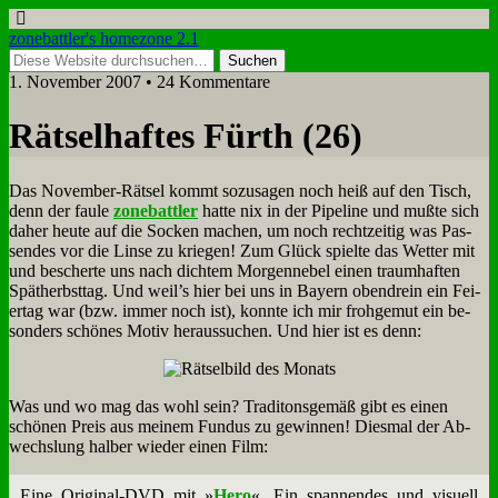
zonebattler's homezone 2.1
1. November 2007 • 24 Kommentare
Rät­sel­haf­tes Fürth (26)
Das No­vem­ber-Rät­sel kommt so­zu­sa­gen noch heiß auf den Tisch,
denn der fau­le
zone­batt­ler
hat­te nix in der Pipe­line und muß­te sich
da­her heu­te auf die Socken ma­chen, um noch recht­zei­tig was Pas­
sen­des vor die Lin­se zu krie­gen! Zum Glück spiel­te das Wet­ter mit
und be­scher­te uns nach dich­tem Mor­gen­ne­bel ei­nen traum­haf­ten
Spät­herbst­tag. Und weil’s hier bei uns in Bay­ern oben­drein ein Fei­
er­tag war (bzw. im­mer noch ist), konn­te ich mir froh­ge­mut ein be­
son­ders schö­nes Mo­tiv her­aus­su­chen. Und hier ist es denn:
Was und wo mag das wohl sein? Tra­di­tons­ge­mäß gibt es ei­nen
schö­nen Preis aus mei­nem Fun­dus zu ge­win­nen! Dies­mal der Ab­
wechs­lung hal­ber wie­der ei­nen Film:
Ei­ne Ori­gi­nal-DVD mit »
Hero
«. Ein span­nen­des und vi­su­ell