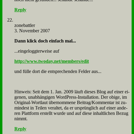
Reply
zone­batt­ler
3. November 2007
Dann klick doch ein­fach mal...
...ein­ge­logg­ter­wei­se auf
http://www.twoday.net/members/edit
und fül­le dort die ent­spre­chen­den Fel­der aus...
Hin­weis: Seit dem 1. Jan. 2009 läuft die­ses Blog auf ei­ner ei­
ge­nen, un­ab­hän­gi­gen Word­Press-In­stal­la­ti­on. Der obi­ge, im
Ori­gi­nal-Wort­laut über­nom­me­ne Beitrag/Kommentar ist zu­
min­dest in Tei­len ver­al­tet, da er ur­sprüng­lich auf ei­ner an­de­
ren Platt­form er­stellt wur­de und auf die­se in­halt­li­chen Be­zug
nimmt.
Reply