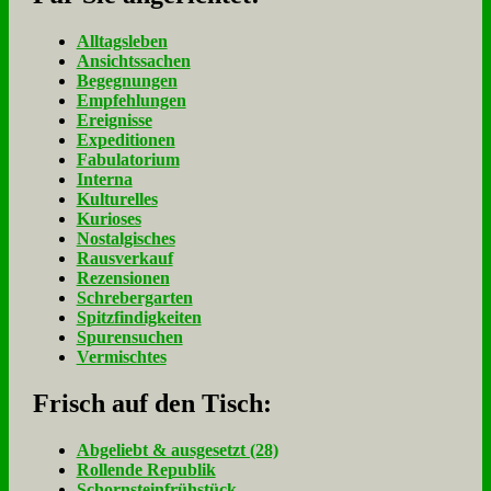
Alltagsleben
Ansichtssachen
Begegnungen
Empfehlungen
Ereignisse
Expeditionen
Fabulatorium
Interna
Kulturelles
Kurioses
Nostalgisches
Rausverkauf
Rezensionen
Schrebergarten
Spitzfindigkeiten
Spurensuchen
Vermischtes
Frisch auf den Tisch:
Ab­ge­liebt & aus­ge­setzt (28)
Rol­len­de Re­pu­blik
Schorn­stein­früh­stück