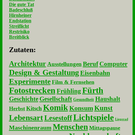
Die gute Tat
Badeschluß
Hirnheiner
Endstation
Streiflicht
Restrisiko
Breitblick
Zu­ta­ten:
Architektur
Beruf
Computer
Ausstellungen
Design & Gestaltung
Eisenbahn
Experimente
Film & Fernsehen
Fotostrecken
Fürth
Frühling
Geschichte
Gesellschaft
Haushalt
Gesundheit
Komik
Kunst
Konsum
Kitsch
Herbst
Lichtspiele
Lebensart
Lesestoff
Liegerad
Menschen
Maschinenraum
Mittagspause