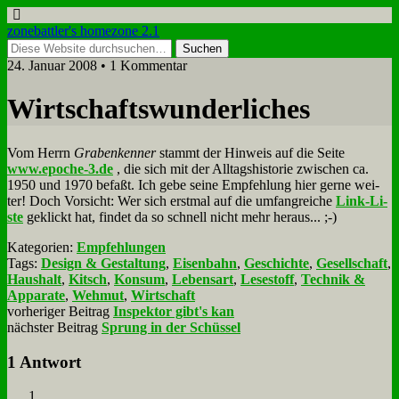
zonebattler's homezone 2.1
24. Januar 2008 • 1 Kommentar
Wirt­schafts­wun­der­li­ches
Vom Herrn
Gra­ben­ken­ner
stammt der Hin­weis auf die Sei­te
www.epoche‑3.de
, die sich mit der All­tags­hi­sto­rie zwi­schen ca.
1950 und 1970 be­faßt. Ich ge­be sei­ne Emp­feh­lung hier ger­ne wei­
ter! Doch Vor­sicht: Wer sich erst­mal auf die um­fang­rei­che
Link-Li­
ste
ge­klickt hat, fin­det da so schnell nicht mehr her­aus... ;-)
Kategorien:
Empfehlungen
Tags:
Design & Gestaltung
,
Eisenbahn
,
Geschichte
,
Gesellschaft
,
Haushalt
,
Kitsch
,
Konsum
,
Lebensart
,
Lesestoff
,
Technik &
Apparate
,
Wehmut
,
Wirtschaft
vorheriger Beitrag
Inspektor gibt's kan
nächster Beitrag
Sprung in der Schüssel
1 Antwort