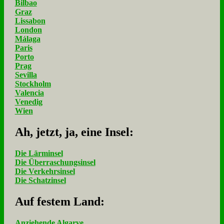
Bilbao
Graz
Lissabon
London
Málaga
Paris
Porto
Prag
Sevilla
Stockholm
Valencia
Venedig
Wien
Ah, jetzt, ja, ei­ne In­sel:
Die Lärminsel
Die Überraschungsinsel
Die Verkehrsinsel
Die Schatzinsel
Auf fe­stem Land:
Anziehende Algarve