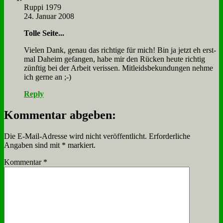
Rup­pi 1979
24. Januar 2008
Tol­le Sei­te...
Vie­len Dank, ge­nau das rich­ti­ge für mich! Bin ja jetzt eh erst­
mal Da­heim ge­fan­gen, ha­be mir den Rücken heu­te rich­tig
zünf­tig bei der Ar­beit ve­ris­sen. Mit­leids­be­kun­dun­gen neh­me
ich ger­ne an ;-)
Reply
Kommentar abgeben:
Die E-Mail-Adresse wird nicht veröffentlicht.
Erforderliche
Angaben sind mit
*
markiert.
Kommentar
*