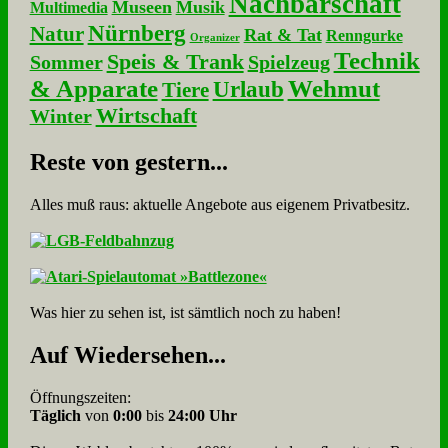
Nachbarschaft
Museen
Musik
Multimedia
Nürnberg
Natur
Rat & Tat
Renngurke
Organizer
Technik
Speis & Trank
Sommer
Spielzeug
& Apparate
Wehmut
Urlaub
Tiere
Wirtschaft
Winter
Re­ste von ge­stern...
Alles muß raus: aktuelle An­ge­bo­te aus eigenem Privatbesitz.
Was hier zu sehen ist, ist sämt­lich noch zu haben!
Auf Wie­der­se­hen...
Öffnungszeiten:
Täglich
von
0:00
bis
24:00 Uhr