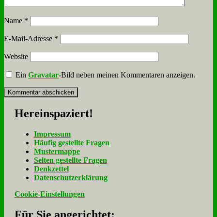
Name
*
E-Mail-Adresse
*
Website
Ein
Gravatar
-Bild neben meinen Kommentaren anzeigen.
Her­ein­spa­ziert!
Im­pres­sum
Häu­fig ge­stell­te Fra­gen
Mu­ster­map­pe
Sel­ten ge­stell­te Fra­gen
Denk­zet­tel
Da­ten­schutz­er­klä­rung
Cookie-Einstellungen
Für Sie an­ge­rich­tet: