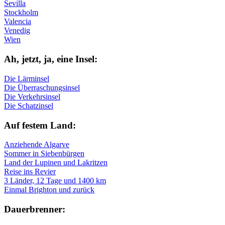
Sevilla
Stockholm
Valencia
Venedig
Wien
Ah, jetzt, ja, ei­ne In­sel:
Die Lärminsel
Die Überraschungsinsel
Die Verkehrsinsel
Die Schatzinsel
Auf fe­stem Land:
Anziehende Algarve
Sommer in Siebenbürgen
Land der Lupinen und Lakritzen
Reise ins Revier
3 Länder, 12 Tage und 1400 km
Einmal Brighton und zurück
Dau­er­bren­ner: