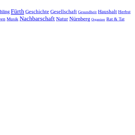
Fürth
hling
Geschichte
Gesellschaft
Haushalt
Herbst
Gesundheit
Nachbarschaft
Nürnberg
Natur
een
Musik
Rat & Tat
Organizer