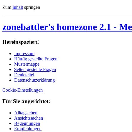
Zum
Inhalt
springen
zonebattler's homezone 2.1
- Me
Her­ein­spa­ziert!
Im­pres­sum
Häu­fig ge­stell­te Fra­gen
Mu­ster­map­pe
Sel­ten ge­stell­te Fra­gen
Denk­zet­tel
Da­ten­schutz­er­klä­rung
Cookie-Einstellungen
Für Sie an­ge­rich­tet:
Alltagsleben
Ansichtssachen
Begegnungen
Empfehlungen