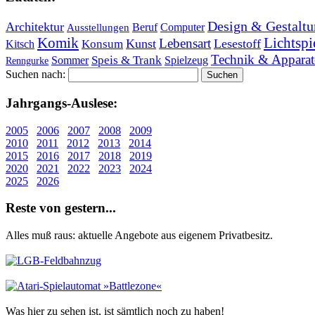
Design & Gestaltu
Architektur
Beruf
Computer
Ausstellungen
Lichtspi
Komik
Lebensart
Kunst
Lesestoff
Konsum
Kitsch
Technik & Apparat
Speis & Trank
Sommer
Spielzeug
Renngurke
Suchen nach:
Jahr­gangs-Aus­le­se:
2005
2006
2007
2008
2009
2010
2011
2012
2013
2014
2015
2016
2017
2018
2019
2020
2021
2022
2023
2024
2025
2026
Re­ste von ge­stern...
Alles muß raus: aktuelle An­ge­bo­te aus eigenem Privatbesitz.
Was hier zu sehen ist, ist sämt­lich noch zu haben!