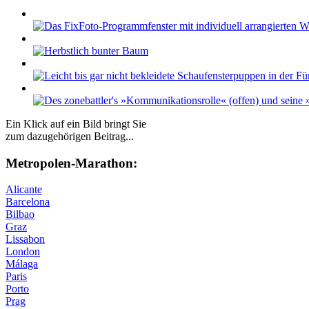
Ein Klick auf ein Bild bringt Sie
zum dazugehörigen Beitrag...
Me­tro­po­len-Ma­ra­thon:
Alicante
Barcelona
Bilbao
Graz
Lissabon
London
Málaga
Paris
Porto
Prag