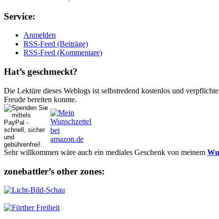
Ser­vice:
Anmelden
RSS-Feed (Beiträge)
RSS-Feed (Kommentare)
Hat’s ge­schmeckt?
Die Lektüre dieses Weblogs ist selbstredend kostenlos und ver­pflich­te
Freude bereiten konnte.
Sehr willkommen wäre auch ein mediales Geschenk von meinem
Wun
zonebattler’s other zo­nes: