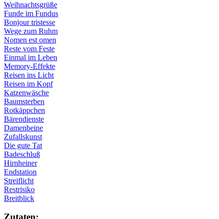
Weihnachtsgrüße
Funde im Fundus
Bonjour tristesse
Wege zum Ruhm
Nomen est omen
Reste vom Feste
Einmal im Leben
Memory-Effekte
Reisen ins Licht
Reisen im Kopf
Katzenwäsche
Baumsterben
Rotkäppchen
Bärendienste
Damenbeine
Zufallskunst
Die gute Tat
Badeschluß
Hirnheiner
Endstation
Streiflicht
Restrisiko
Breitblick
Zu­ta­ten: