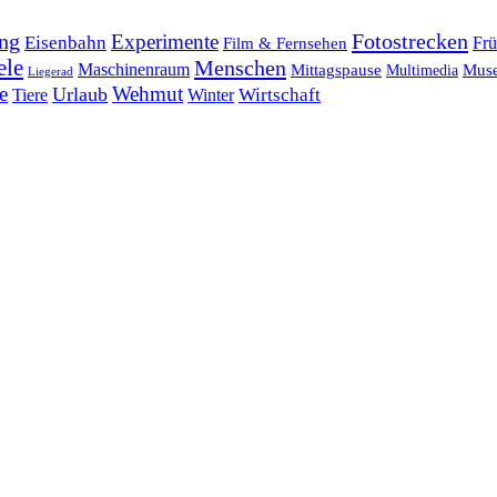
ng
Fotostrecken
Experimente
Eisenbahn
Frü
Film & Fernsehen
ele
Menschen
Maschinenraum
Mittagspause
Mus
Multimedia
Liegerad
e
Wehmut
Urlaub
Tiere
Wirtschaft
Winter