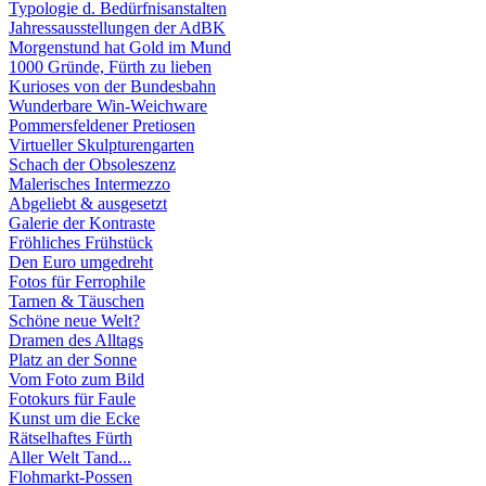
Typologie d. Bedürfnisanstalten
Jahressausstellungen der AdBK
Morgenstund hat Gold im Mund
1000 Gründe, Fürth zu lieben
Kurioses von der Bundesbahn
Wunderbare Win-Weichware
Pommersfeldener Pretiosen
Virtueller Skulpturengarten
Schach der Obsoleszenz
Malerisches Intermezzo
Abgeliebt & ausgesetzt
Galerie der Kontraste
Fröhliches Frühstück
Den Euro umgedreht
Fotos für Ferrophile
Tarnen & Täuschen
Schöne neue Welt?
Dramen des Alltags
Platz an der Sonne
Vom Foto zum Bild
Fotokurs für Faule
Kunst um die Ecke
Rätselhaftes Fürth
Aller Welt Tand...
Flohmarkt-Possen