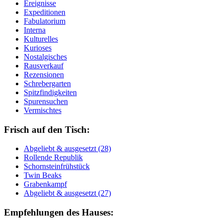
Ereignisse
Expeditionen
Fabulatorium
Interna
Kulturelles
Kurioses
Nostalgisches
Rausverkauf
Rezensionen
Schrebergarten
Spitzfindigkeiten
Spurensuchen
Vermischtes
Frisch auf den Tisch:
Ab­ge­liebt & aus­ge­setzt (28)
Rol­len­de Re­pu­blik
Schorn­stein­früh­stück
Twin Beaks
Gra­ben­kampf
Ab­ge­liebt & aus­ge­setzt (27)
Empfehlungen des Hauses: