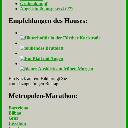
Gra­ben­kampf
Ab­ge­liebt & aus­ge­setzt (27)
Empfehlungen des Hauses:
Ein Klick auf ein Bild bringt Sie
zum dazugehörigen Beitrag...
Me­tro­po­len-Ma­ra­thon:
Barcelona
Bilbao
Graz
Lissabon