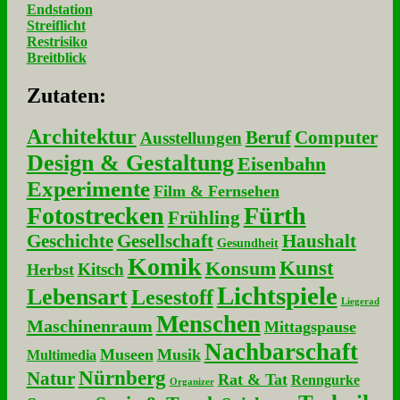
Endstation
Streiflicht
Restrisiko
Breitblick
Zu­ta­ten:
Architektur
Beruf
Computer
Ausstellungen
Design & Gestaltung
Eisenbahn
Experimente
Film & Fernsehen
Fotostrecken
Fürth
Frühling
Geschichte
Gesellschaft
Haushalt
Gesundheit
Komik
Kunst
Konsum
Kitsch
Herbst
Lichtspiele
Lebensart
Lesestoff
Liegerad
Menschen
Maschinenraum
Mittagspause
Nachbarschaft
Museen
Musik
Multimedia
Nürnberg
Natur
Rat & Tat
Renngurke
Organizer