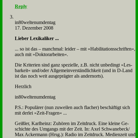
Reply
in80weltenumdentag
17. Dezember 2008
Lie­ber Le­xi­ka­li­ker ...
... so ist das – manch­mal: lei­der – mit »Ha­bi­li­ta­ti­ons­schrif­ten«,
auch mit »Dok­tor­ar­bei­ten«.
Die Kri­te­ri­en sind ganz spe­zi­el­le, z.B. nicht un­be­dingt »Les­
bar­keit« und/oder All­ge­mein­ver­ständ­lich­keit (und in D‑Land
ist das noch weit aus­ge­präg­ter als an­dern­orts).
Herz­lich
in80weltenumdentag
P.S.: Po­pu­lä­rer (nun zu­wei­len auch fla­cher) be­schäf­tigt sich
mit der­lei »Zeit-Fra­gen« ...
Geiß­ler, Karl­heinz: Zu­hö­ren im Zeit­druck. Ei­ne klei­ne Ge­
schich­te des Um­gangs mit der Zeit. In: Axel Schwanebeck/
Max Acker­mann (Hrsg.): Ra­dio im Zeit­druck. Me­di­en­zeit und