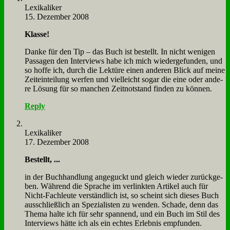
Le­xi­ka­li­ker
15. Dezember 2008
Klas­se!
Dan­ke für den Tip – das Buch ist be­stellt. In nicht we­ni­gen
Pas­sa­gen den In­ter­views ha­be ich mich wie­der­ge­fun­den, und
so hof­fe ich, durch die Lek­tü­re ei­nen an­de­ren Blick auf mei­ne
Zeit­ein­tei­lung wer­fen und viel­leicht so­gar die ei­ne oder an­de­
re Lö­sung für so man­chen Zeit­not­stand fin­den zu kön­nen.
Reply
Le­xi­ka­li­ker
17. Dezember 2008
Be­stellt, ...
in der Buch­hand­lung an­ge­guckt und gleich wie­der zu­rück­ge­
ben. Wäh­rend die Spra­che im ver­link­ten Ar­ti­kel auch für
Nicht-Fach­leu­te ver­ständ­lich ist, so scheint sich die­ses Buch
aus­schließ­lich an Spe­zia­li­sten zu wen­den. Scha­de, denn das
The­ma hal­te ich für sehr span­nend, und ein Buch im Stil des
In­ter­views hät­te ich als ein ech­tes Er­leb­nis emp­fun­den.