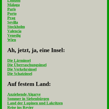
London
Málaga
Paris
Porto
Prag
Sevilla
Stockholm
Valencia
Venedig
Wien
Ah, jetzt, ja, ei­ne In­sel:
Die Lärminsel
Die Überraschungsinsel
Die Verkehrsinsel
Die Schatzinsel
Auf fe­stem Land:
Anziehende Algarve
Sommer in Siebenbürgen
Land der Lupinen und Lakritzen
Reise ins Revier