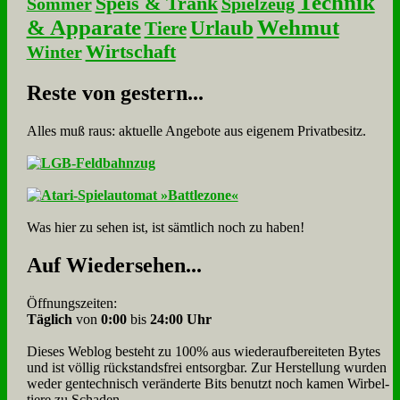
Technik
Speis & Trank
Sommer
Spielzeug
& Apparate
Wehmut
Urlaub
Tiere
Wirtschaft
Winter
Re­ste von ge­stern...
Alles muß raus: aktuelle An­ge­bo­te aus eigenem Privatbesitz.
Was hier zu sehen ist, ist sämt­lich noch zu haben!
Auf Wie­der­se­hen...
Öffnungszeiten:
Täglich
von
0:00
bis
24:00 Uhr
Dieses Weblog besteht zu 100% aus wie­der­auf­bereite­ten Bytes
und ist völlig rück­stands­frei ent­sorg­bar. Zur Herstellung wurden
weder gen­tech­nisch veränderte Bits benutzt noch kamen Wir­bel­
tiere zu Scha­den.