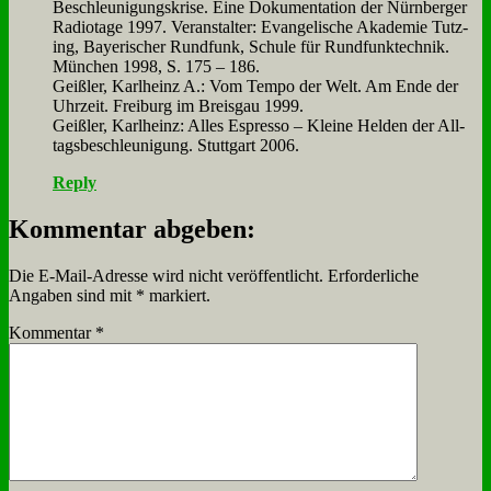
Be­schleu­ni­gungs­kri­se. Ei­ne Do­ku­men­ta­ti­on der Nürn­ber­ger
Ra­dio­ta­ge 1997. Ver­an­stal­ter: Evan­ge­li­sche Aka­de­mie Tutz­
ing, Baye­ri­scher Rund­funk, Schu­le für Rund­funk­tech­nik.
Mün­chen 1998, S. 175 – 186.
Geiß­ler, Karl­heinz A.: Vom Tem­po der Welt. Am En­de der
Uhr­zeit. Frei­burg im Breis­gau 1999.
Geiß­ler, Karl­heinz: Al­les Es­pres­so – Klei­ne Hel­den der All­
tags­be­schleu­ni­gung. Stutt­gart 2006.
Reply
Kommentar abgeben:
Die E-Mail-Adresse wird nicht veröffentlicht.
Erforderliche
Angaben sind mit
*
markiert.
Kommentar
*