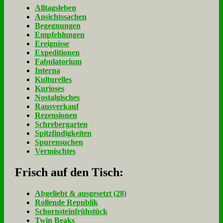
Alltagsleben
Ansichtssachen
Begegnungen
Empfehlungen
Ereignisse
Expeditionen
Fabulatorium
Interna
Kulturelles
Kurioses
Nostalgisches
Rausverkauf
Rezensionen
Schrebergarten
Spitzfindigkeiten
Spurensuchen
Vermischtes
Frisch auf den Tisch:
Ab­ge­liebt & aus­ge­setzt (28)
Rol­len­de Re­pu­blik
Schorn­stein­früh­stück
Twin Beaks