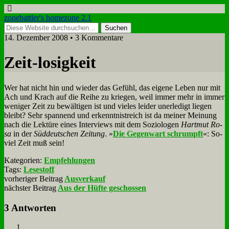
zonebattler's homezone 2.1
14. Dezember 2008 • 3 Kommentare
Zeit-lo­sig­keit
Wer hat nicht hin und wie­der das Ge­fühl, das ei­ge­ne Le­ben nur mit
Ach und Krach auf die Rei­he zu krie­gen, weil im­mer mehr in im­mer
we­ni­ger Zeit zu be­wäl­ti­gen ist und vie­les lei­der un­er­le­digt lie­gen
bleibt? Sehr span­nend und er­kennt­nistreich ist da mei­ner Mei­nung
nach die Lek­tü­re ei­nes In­ter­views mit dem So­zio­lo­gen
Hart­mut Ro­
sa
in der
Süd­deut­schen Zei­tung
. »
Die Ge­gen­wart schrumpft
«: So­
viel Zeit muß sein!
Kategorien:
Empfehlungen
Tags:
Lesestoff
vorheriger Beitrag
Ausverkauf
nächster Beitrag
Aus der Hüfte geschossen
3 Antworten