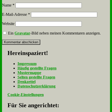
Name
*
E-Mail-Adresse
*
Website
Ein
Gravatar
-Bild neben meinen Kommentaren anzeigen.
Her­ein­spa­ziert!
Im­pres­sum
Häu­fig ge­stell­te Fra­gen
Mu­ster­map­pe
Sel­ten ge­stell­te Fra­gen
Denk­zet­tel
Da­ten­schutz­er­klä­rung
Cookie-Einstellungen
Für Sie an­ge­rich­tet: