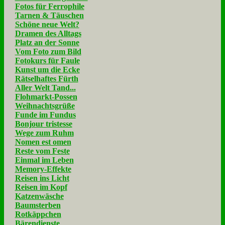
Fotos für Ferrophile
Tarnen & Täuschen
Schöne neue Welt?
Dramen des Alltags
Platz an der Sonne
Vom Foto zum Bild
Fotokurs für Faule
Kunst um die Ecke
Rätselhaftes Fürth
Aller Welt Tand...
Flohmarkt-Possen
Weihnachtsgrüße
Funde im Fundus
Bonjour tristesse
Wege zum Ruhm
Nomen est omen
Reste vom Feste
Einmal im Leben
Memory-Effekte
Reisen ins Licht
Reisen im Kopf
Katzenwäsche
Baumsterben
Rotkäppchen
Bärendienste