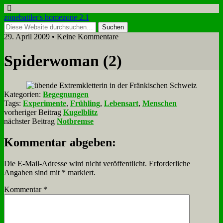
zonebattler's homezone 2.1
29. April 2009 • Keine Kommentare
Spi­der­wo­man (2)
Kategorien:
Begegnungen
Tags:
Experimente
,
Frühling
,
Lebensart
,
Menschen
vorheriger Beitrag
Kugelblitz
nächster Beitrag
Notbremse
Kommentar abgeben:
Die E-Mail-Adresse wird nicht veröffentlicht.
Erforderliche
Angaben sind mit
*
markiert.
Kommentar
*