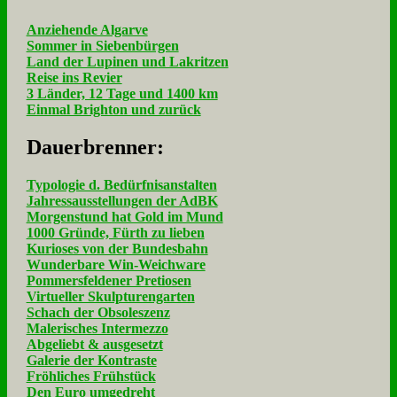
Anziehende Algarve
Sommer in Siebenbürgen
Land der Lupinen und Lakritzen
Reise ins Revier
3 Länder, 12 Tage und 1400 km
Einmal Brighton und zurück
Dau­er­bren­ner:
Typologie d. Bedürfnisanstalten
Jahressausstellungen der AdBK
Morgenstund hat Gold im Mund
1000 Gründe, Fürth zu lieben
Kurioses von der Bundesbahn
Wunderbare Win-Weichware
Pommersfeldener Pretiosen
Virtueller Skulpturengarten
Schach der Obsoleszenz
Malerisches Intermezzo
Abgeliebt & ausgesetzt
Galerie der Kontraste
Fröhliches Frühstück
Den Euro umgedreht