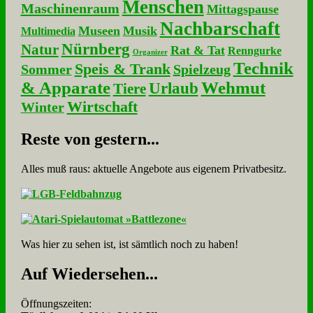
Menschen
Maschinenraum
Mittagspause
Nachbarschaft
Museen
Musik
Multimedia
Nürnberg
Natur
Rat & Tat
Renngurke
Organizer
Technik
Speis & Trank
Sommer
Spielzeug
& Apparate
Wehmut
Urlaub
Tiere
Wirtschaft
Winter
Re­ste von ge­stern...
Alles muß raus: aktuelle An­ge­bo­te aus eigenem Privatbesitz.
Was hier zu sehen ist, ist sämt­lich noch zu haben!
Auf Wie­der­se­hen...
Öffnungszeiten: