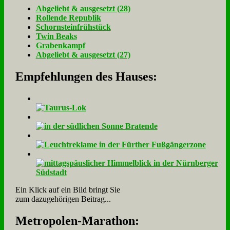
Ab­ge­liebt & aus­ge­setzt (28)
Rol­len­de Re­pu­blik
Schorn­stein­früh­stück
Twin Beaks
Gra­ben­kampf
Ab­ge­liebt & aus­ge­setzt (27)
Empfehlungen des Hauses:
Ein Klick auf ein Bild bringt Sie
zum dazugehörigen Beitrag...
Me­tro­po­len-Ma­ra­thon: