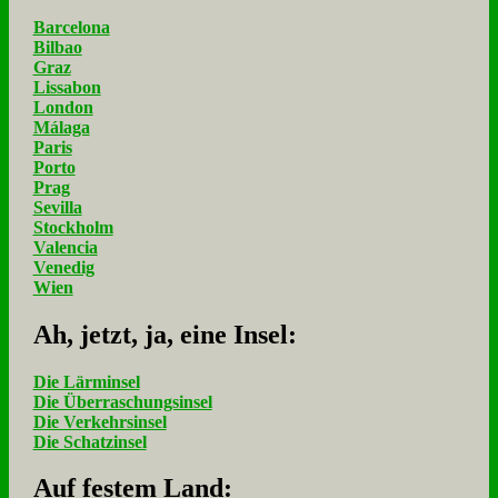
Barcelona
Bilbao
Graz
Lissabon
London
Málaga
Paris
Porto
Prag
Sevilla
Stockholm
Valencia
Venedig
Wien
Ah, jetzt, ja, ei­ne In­sel:
Die Lärminsel
Die Überraschungsinsel
Die Verkehrsinsel
Die Schatzinsel
Auf fe­stem Land: