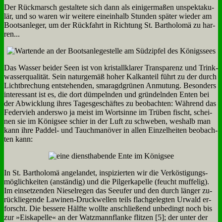
Der Rück­marsch ge­stal­te­te sich dann als ei­ni­ger­ma­ßen un­spek­ta­ku­
lär, und so wa­ren wir wei­te­re ein­ein­halb Stun­den spä­ter wie­der am
Boots­an­le­ger, um der Rück­fahrt in Rich­tung St. Bar­tho­lo­mä zu har­
ren...
Das Was­ser bei­der Seen ist von kri­stall­kla­rer Trans­pa­renz und Trink­
was­ser­qua­li­tät. Sein na­tur­ge­mäß ho­her Kalk­an­teil führt zu der durch
Licht­bre­chung ent­ste­hen­den, sma­ragd­grü­nen An­mu­tung. Be­son­ders
in­ter­es­sant ist es, die dort düm­peln­den und grün­deln­den En­ten bei
der Ab­wick­lung ih­res Ta­ges­ge­schäf­tes zu be­ob­ach­ten: Wäh­rend das
Fe­der­vieh an­ders­wo ja meist im Wort­sin­ne im Trü­ben fischt, schei­
nen sie im Kö­nig­see schier in der Luft zu schwe­ben, wes­halb man
kann ih­re Pad­del- und Tauch­ma­nö­ver in al­len Ein­zel­hei­ten be­ob­ach­
ten kann:
In St. Bar­tho­lo­mä an­ge­lan­det, in­spi­zier­ten wir die Ver­kö­sti­gungs­
mög­lich­kei­ten (an­stän­dig) und die Pil­ger­ka­pel­le (feucht muf­fe­lig).
Im ein­set­zen­den Nie­sel­re­gen das See­ufer und den durch län­ger zu­
rück­lie­gen­de La­wi­nen-Druck­wel­len teils flach­ge­leg­ten Ur­wald er­
forscht. Die bes­se­re Hälf­te woll­te an­schlie­ßend un­be­dingt noch bis
zur »Eis­ka­pel­le« an der Watz­mann­flan­ke flit­zen [5]; der un­ter der