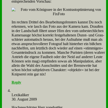
ent­spre­chen­den Vor­schau:
Im rech­ten Drit­tel des Be­ar­bei­tungs­fen­sters kannst Du noch
er­ken­nen, wie lasch das Fo­to aus der Ka­me­ra kam. Drau­ßen
in der Land­schaft fil­tert un­ser Hirn den vom un­be­stech­li­chen
Ka­me­ra­au­ge höchst kor­rekt fest­ge­hal­te­nen Dunst- und Grau­
schlei­er au­to­ma­tisch her­aus, bei der Auf­nah­me muß man als
et­was an­spruchs­vol­le­rer Fo­to­graf halt hin­ter­her ein biß­chen
nach­hel­fen, um letzt­lich doch wie­der auf ei­nen »stim­mi­gen«
Ge­samt­ein­druck zu kom­men. Man­che Pu­ri­sten (de­ren wah­rer
An­trieb die ei­ge­ne Faul­heit oder der Neid auf an­de­rer Leu­te
Kön­nen sein mag) emp­fin­den so­was als Ma­ni­pu­la­ti­on, aber
al­lein die Wahl des Aus­schnit­tes und der Brenn­wei­te hat
schon höchst sub­jek­ti­ven Cha­rak­ter: »ob­jek­tiv« ist bei der
Knip­se­rei rein gar nix!
Reply
Le­xi­ka­li­ker
30. August 2009
Hoch­ge­schätz­ter Herr zone­batt­ler,