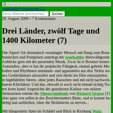
zonebattler's homezone 2.1
29. August 2009 • 7 Kommentare
Drei Län­der, zwölf Ta­ge und
1400 Ki­lo­me­ter (7)
Die Al­pen! Als dra­ma­tisch ver­an­lag­ter Mensch mit Hang zum Bom­
ba­sti­schen und Pom­pö­sen un­ter­legt der
zone­batt­ler
über­wäl­ti­gen­de
An­blicke gern mit der pas­sen­den Mu­sik. Zwar ist er Be­sit­zer kei­nes
Au­to­ra­di­os, aber er hat die prak­ti­sche Fä­hig­keit, ein­mal ge­hör­te Me­
lo­dien und Rhyth­men um­stands- und ap­pa­ra­te­los aus den Tie­fen sei­
nes Ge­dächt­nis­ses ab­zu­ru­fen und sich di­rekt ins Hirn ein­zu­spie­len,
in high­fi­de­lem Ste­reo, oh­ne je­des Rau­schen und mit nicht nach­weis­
ba­rem Klirr­fak­tor. Und das, ob­wohl er noch nicht ein­mal rich­tig No­
ten le­sen kann! An­ge­sichts der gran­dio­sen Ku­lis­se von stol­zen
Stein­zacken er­tön­te die
Al­pen­sym­pho­nie
von
Ri­chard Strauss
[1]
aber ganz von selbst in des Be­richt­erstat­ters Bir­ne, und er konn­te be­
lie­big laut auf­dre­hen, oh­ne die Bei­fah­re­rin zu ner­ven...
Mit klin­gen­dem Spiel im Schä­del und Blick in Rich­tung
Watz­