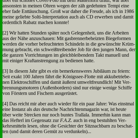
über ein schö­nes Co­ver-Fo­to mit dem Mat­ter­horn drauf, war aber
an­son­sten in mei­nen Oh­ren we­gen der zäh ge­dehn­ten Tem­pi ei­ne
eher fa­de Ent­täu­schung. Groß war da­her die Freu­de, als ich in 1986
mei­ne ge­lieb­te Sol­ti-In­ter­pre­ta­ti­on auch als CD er­wer­ben und da­mit
or­dent­lich Ra­batz ma­chen konn­te!
[2] Wir hat­ten Stun­den spä­ter noch Ge­le­gen­heit, uns die Ar­bei­ten
aus der Nä­he an­zu­schau­en: Mit gas­bren­ner­be­heiz­ten Bie­ge­for­men
wer­den die vor­her be­feuch­te­ten Schin­deln in die ge­wünsch­te Krüm­
mung ge­bracht, ein schweiß­trei­ben­der Job für den jun­gen Mann, der
die gan­zen Vor­rich­tun­gen im gleich­blei­ben­dem Takt ma­nu­ell und
mit ei­ni­ger Kraft­an­stren­gung zu be­die­nen hat­te.
[3] In die­sem Jahr gibt es ein be­mer­kens­we­res Ju­bi­lä­um zu fei­ern:
Seit ex­akt 100 Jah­ren fährt die Kö­nigs­see-Flot­te mit ak­ku­be­trie­be­
nen Elek­tro­schif­fen und da­mit äu­ßerst um­welt­freund­lich! Mit Ver­
bren­nungs­mo­to­ren (Au­ßen­bor­dern) sind nur ei­ni­ge we­ni­ge Schif­fe
von För­stern und Fi­schern aus­ge­rü­stet.
[4] Das reicht mir aber auch wie­der für ein paar Jah­re: Was einst­mal
ei­ne In­stanz als
das
deut­sche Nach­rich­ten­ma­ga­zin war, ist heu­te
über wei­te Strecken nur noch bun­tes Tral­la­la. Im­mer­hin kann man
das Hef­terl im Ge­gen­satz zur
F.A.Z.
auch in eng be­stuhl­ten Ver­
kehrs­mit­teln le­sen, oh­ne die Ge­sich­ter der Sitz­nach­barn zu be­schat­
ten (und da­mit de­ren Ge­müt zu ver­dun­keln)...