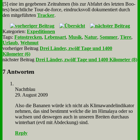
[5] ei­ne im ge­ge­be­nen Zeit­rah­men (bis zur Ab­fahrt des letz­ten Boo­
tes) be­acht­li­che Tour-de-force, ein­drucks­voll do­ku­men­tiert durch
den mit­ge­führ­ten
Tracker
.
Kategorien:
Expeditionen
Tags:
Fotostrecken
,
Lebensart
,
Musik
,
Natur
,
Sommer
,
Tiere
,
Urlaub
,
Wehmut
vorheriger Beitrag
Drei Länder, zwölf Tage und 1400
Kilometer (6)
nächster Beitrag
Drei Länder, zwölf Tage und 1400 Kilometer (8)
7 Antworten
Nacht­blau
29. August 2009
Al­so die Ba­na­nen wür­de ich nicht als Kli­ma­wan­del­in­di­ka­tor
neh­men, das sind be­stimmt wel­che die im Hi­ma­la­ya oder so
wach­sen und des­we­gen auch in un­se­ren Brei­ten durch­aus
win­ter­hart (evtl mit Ab­deckung) sind.
Reply