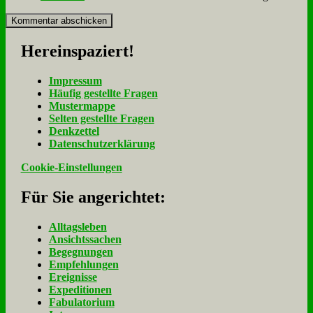
Her­ein­spa­ziert!
Im­pres­sum
Häu­fig ge­stell­te Fra­gen
Mu­ster­map­pe
Sel­ten ge­stell­te Fra­gen
Denk­zet­tel
Da­ten­schutz­er­klä­rung
Cookie-Einstellungen
Für Sie an­ge­rich­tet:
Alltagsleben
Ansichtssachen
Begegnungen
Empfehlungen
Ereignisse
Expeditionen
Fabulatorium