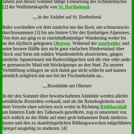
Jah­ren just die­sen Som­mer fäl­li­ge Er­neue­rung des Schin­del­da­ches
[2] der Wall­fahrts­ka­pel­le von
St. Bar­tho­lo­mä
:
In­des wech­sel­ten wir dort zu­nächst nur das Boot, um schnur­stracks
durch­zu­sum­men [3] bis ans hin­te­re Ufer des fjord­ar­ti­gen Al­pen­sees.
Von dort aus ging es in ein­ein­halb­stün­di­ger Wan­de­rung wei­ter bis
an den idyl­lisch ge­le­ge­nen
Ober­see
. Wäh­rend der
zone­batt­ler
und
sei­ne bes­se­re Hälf­te den nicht ganz ein­fa­chen Hin­der­nis­lauf über
Stock und Stein mit so­li­den Wan­der­stie­feln ab­sol­vier­ten, gin­gen
zier­li­che Ja­pa­ne­rin­nen mit Ba­de­schläpp­chen und die ei­ne oder an­de­
re ger­ma­ni­sche Maid mit Stöckel­pumps an den Start. Zu un­se­rer
Ver­blüf­fung schlu­gen sie sich da­mit gar nicht schlecht und ka­men
ziem­lich zeit­gleich mit uns bei der Fi­schun­kel­alm an...
In der den Som­mer über be­wirt­schaf­te­ten Alm­hüt­te wer­den al­ler­lei
orts­üb­li­che Brot­zei­ten ver­kauft, und als die Rei­se­be­glei­te­rin nach
dem Ver­zehr ei­ner sol­chen noch wei­ter in Rich­tung
Röth­bach­fall
am hin­te­ren En­de des Tal­kes­sels ga­zel­lier­te, zog es un­ser­ei­ner vor,
sich seit­lich an der Hüt­te auf ei­ner grob be­haue­nen Bank nie­der­zu­
las­sen und den zu staats­bür­ger­li­chen Bil­dungs­zwecken mit­ge­führ­ten
Spie­gel
aus­gie­big zu stu­die­ren. [4]