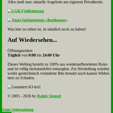
Alles muß raus: aktuelle An­ge­bo­te aus eigenem Privatbesitz.
Was hier zu sehen ist, ist sämt­lich noch zu haben!
Auf Wie­der­se­hen...
Öffnungszeiten:
Täglich
von
0:00
bis
24:00 Uhr
Dieses Weblog besteht zu 100% aus wie­der­auf­bereite­ten Bytes
und ist völlig rück­stands­frei ent­sorg­bar. Zur Herstellung wurden
weder gen­tech­nisch veränderte Bits benutzt noch kamen Wir­bel­
tiere zu Scha­den.
© 2005 - 2026 by
Ralph Stenzel
Zum Seitenanfang