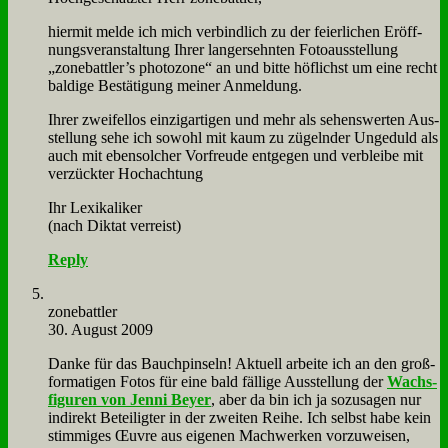
hier­mit mel­de ich mich ver­bind­lich zu der fei­er­li­chen Er­öff­
nungs­ver­an­stal­tung Ih­rer lang­ersehn­ten Fo­to­aus­stel­lung
„zonebattler’s pho­to­zo­ne“ an und bit­te höf­lichst um ei­ne recht
bal­di­ge Be­stä­ti­gung mei­ner An­mel­dung.
Ih­rer zwei­fel­los ein­zig­ar­ti­gen und mehr als se­hens­wer­ten Aus­
stel­lung se­he ich so­wohl mit kaum zu zü­geln­der Un­ge­duld als
auch mit eben­sol­cher Vor­freu­de ent­ge­gen und ver­blei­be mit
ver­zück­ter Hoch­ach­tung
Ihr Le­xi­ka­li­ker
(nach Dik­tat ver­reist)
Reply
zone­batt­ler
30. August 2009
Dan­ke für das Bauch­pin­seln! Ak­tu­ell ar­bei­te ich an den groß­
for­ma­ti­gen Fo­tos für ei­ne bald fäl­li­ge Aus­stel­lung der
Wachs­
fi­gu­ren von Jen­ni Bey­er
, aber da bin ich ja so­zu­sa­gen nur
in­di­rekt Be­tei­lig­ter in der zwei­ten Rei­he. Ich selbst ha­be kein
stim­mi­ges Œu­vre aus ei­ge­nen Mach­wer­ken vor­zu­wei­sen,