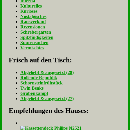
Interna
Kulturelles
Kurioses
Nostalgisches
Rausverkauf
Rezensionen
Schrebergarten
Spitzfindigkeiten
Spurensuchen
Vermischtes
Frisch auf den Tisch:
Ab­ge­liebt & aus­ge­setzt (28)
Rol­len­de Re­pu­blik
Schorn­stein­früh­stück
Twin Beaks
Gra­ben­kampf
Ab­ge­liebt & aus­ge­setzt (27)
Empfehlungen des Hauses: