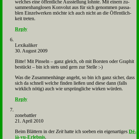
wel­ches ei­ne öf­fent­li­che Aus­stel­lung lohn­te. Mit ei­nem zu­
sam­men­hang­lo­sen Kon­vo­lut aus für sich ge­nom­men pas­sa­
blen Ein­zel­wer­ken möch­te ich auch nicht an die Öf­fent­lich­
keit tre­ten.
Reply
Le­xi­ka­li­ker
30. August 2009
Bit­te! Mit Pin­seln – ganz gleich, ob mit Bor­sten oder Gra­phit
be­stückt – bin ich stets und gern zur Stel­le :-)
Was die Zu­sam­men­hän­ge an­geht, so bin ich ganz si­cher, dass
sich da schnell wel­che fin­den lie­ßen und die­se dann (falls
wirk­lich nö­tig) auch wie ur­sprüng­li­che wir­ken wür­den.
Reply
zone­batt­ler
21. April 2010
Beim Blät­tern in der
Zeit
hat­te ich so­eben ein ei­gen­ar­ti­ges
Dé­
jà-vu-Er­leb­nis
.