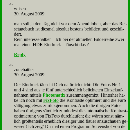
wiisen
30. August 2009
man soll ja den Tag nicht vor dem Abend lo­ben, aber das Rei­
se­ta­ge­buch ist dies­mal ab­so­lut be­stens be­bil­dert und ge­schil­
dert.
Rein in­ter­es­se­hal­ber – Ich bei der ak­tu­el­len Bil­der­rei­he zwei­
mal ei­nen HDR Ein­druck – täuscht das ?
Reply
zone­batt­ler
30. August 2009
Der Ein­druck täuscht Dich na­tür­lich nicht: Die Fo­tos Nr. 1
und 4 sind aus je fünf un­ter­schied­lich be­lich­te­ten Ein­zel­auf­
nah­men mit­tels
Pho­to­ma­tix
zu­sam­men­ge­mixt. Hin­ter­her ha­
be ich noch mit
Fix­Fo­to
die Kon­tra­ste op­ti­miert und die Farb­
sät­ti­gung et­was zu­rück­ge­nom­men. Auch die üb­ri­gen Fo­tos
ha­ben üb­ri­gens sämt­lich zu­min­dest die au­to­ma­ti­sche Kon­trast­
op­ti­mie­rung von Fix­Fo­to durch­lau­fen; die wä­ren sonst näm­
lich größ­ten­teils er­heb­lich die­si­ger und flau­er an­zu­schau­en ge­
we­sen! Ich zeig’ Dir mal ei­nen Pro­gramm-Screen­shot von der