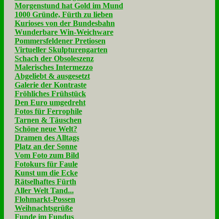
Morgenstund hat Gold im Mund
1000 Gründe, Fürth zu lieben
Kurioses von der Bundesbahn
Wunderbare Win-Weichware
Pommersfeldener Pretiosen
Virtueller Skulpturengarten
Schach der Obsoleszenz
Malerisches Intermezzo
Abgeliebt & ausgesetzt
Galerie der Kontraste
Fröhliches Frühstück
Den Euro umgedreht
Fotos für Ferrophile
Tarnen & Täuschen
Schöne neue Welt?
Dramen des Alltags
Platz an der Sonne
Vom Foto zum Bild
Fotokurs für Faule
Kunst um die Ecke
Rätselhaftes Fürth
Aller Welt Tand...
Flohmarkt-Possen
Weihnachtsgrüße
Funde im Fundus