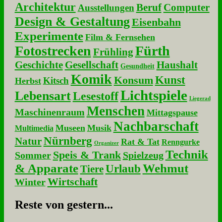
Architektur
Beruf
Computer
Ausstellungen
Design & Gestaltung
Eisenbahn
Experimente
Film & Fernsehen
Fotostrecken
Fürth
Frühling
Geschichte
Gesellschaft
Haushalt
Gesundheit
Komik
Kunst
Konsum
Kitsch
Herbst
Lichtspiele
Lebensart
Lesestoff
Liegerad
Menschen
Maschinenraum
Mittagspause
Nachbarschaft
Museen
Musik
Multimedia
Nürnberg
Natur
Rat & Tat
Renngurke
Organizer
Technik
Speis & Trank
Sommer
Spielzeug
& Apparate
Wehmut
Urlaub
Tiere
Wirtschaft
Winter
Re­ste von ge­stern...