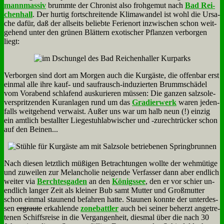
mann­mas­siv
brumm­te der Chro­nist al­so froh­ge­mut nach
Bad Rei­
chen­hall
. Der hur­tig fort­schrei­ten­de Kli­ma­wan­del ist wohl die Ur­sa­
che da­für, daß der all­seits be­lieb­te Fe­ri­en­ort in­zwi­schen schon weit­
ge­hend un­ter den grü­nen Blät­tern exo­ti­scher Pflan­zen ver­bor­gen
liegt:
Ver­bor­gen sind dort am Mor­gen auch die Kur­gä­ste, die of­fen­bar erst
ein­mal al­le ih­re kauf- und sau­f­rausch-in­du­zier­ten Brumm­schä­del
vom Vor­abend schla­fend aus­ku­rie­ren müs­sen: Die gan­zen salz­so­le­
ver­sprit­zen­den Kur­an­la­gen rund um das
Gra­dier­werk
wa­ren je­den­
falls weit­ge­hend ver­waist. Au­ßer uns war um halb neun (!) ein­zig
ein amt­lich be­stall­ter Lie­ge­stuhl­ab­wi­scher und ‑zu­recht­rücker schon
auf den Bei­nen...
Nach die­sen letzt­lich mü­ßi­gen Be­trach­tun­gen woll­te der weh­mü­ti­ge
und zu­wei­len zur Me­lan­cho­lie nei­gen­de Ver­fas­ser dann aber end­lich
wei­ter via
Berch­tes­ga­den
an den
Kö­nigs­see
, den er vor schier un­
end­lich lan­ger Zeit als klei­ner Bub samt Mut­ter und Groß­mutter
schon ein­mal stau­nend be­fah­ren hat­te. Stau­nen konn­te der un­ter­des­
sen
er­grau­te
er­kah­len­de
zone­batt­ler
auch bei sei­ner be­herzt an­ge­tre­
te­nen Schiffs­rei­se in die Ver­gan­gen­heit, dies­mal über die nach 30