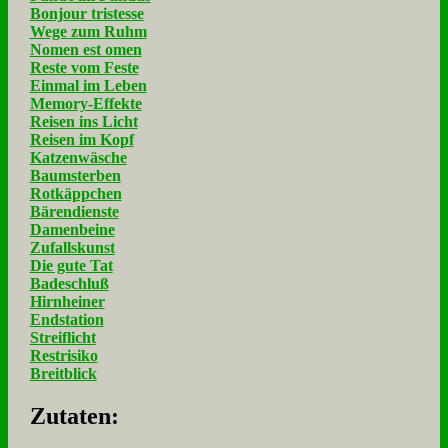
Bonjour tristesse
Wege zum Ruhm
Nomen est omen
Reste vom Feste
Einmal im Leben
Memory-Effekte
Reisen ins Licht
Reisen im Kopf
Katzenwäsche
Baumsterben
Rotkäppchen
Bärendienste
Damenbeine
Zufallskunst
Die gute Tat
Badeschluß
Hirnheiner
Endstation
Streiflicht
Restrisiko
Breitblick
Zu­ta­ten: