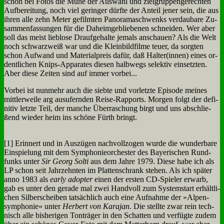
schon bei Fo­tos die Mü­he der Aus­wahl und ziel­grup­pen­ge­rech­ten
Auf­be­rei­tung, noch viel ge­rin­ger dürf­te der An­teil je­ner sein, die aus
ih­ren al­le zehn Me­ter ge­film­ten Pan­ora­ma­schwenks ver­dau­ba­re Zu­
sam­men­fas­sun­gen für die Da­heim­ge­blie­be­nen schnei­den. Wer aber
soll das meist lieb­lo­se Drauf­ge­hal­te je­mals an­schau­en? Als die Welt
noch schwarz­weiß war und die Klein­bild­fil­me teu­er, da sorg­ten
schon Auf­wand und Ma­te­ri­al­preis da­für, daß Halter(innen) ei­nes or­
dent­li­chen Knips-Ap­pa­ra­tes die­sen halb­wegs se­lek­tiv ein­setz­ten.
Aber die­se Zei­ten sind auf im­mer vor­bei...
Vor­bei ist nun­mehr auch die sieb­te und vor­letz­te Epi­so­de mei­nes
mitt­ler­wei­le arg aus­ufern­den Rei­se-Rap­ports. Mor­gen folgt der de­fi­
ni­tiv letz­te Teil, der man­che Über­ra­schung birgt und uns ab­schlie­
ßend wie­der heim ins schö­ne Fürth bringt.
[1] Er­in­nert und in Aus­zü­gen nach­voll­zo­gen wur­de die wun­der­ba­re
Ein­spie­lung mit dem Sym­pho­nie­or­che­ster des Baye­ri­schen Rund­
funks un­ter
Sir Ge­org Sol­ti
aus dem Jah­re 1979. Die­se ha­be ich als
LP schon seit Jahr­zehn­ten im Plat­ten­schrank ste­hen. Als ich spä­ter
an­no 1983 als
ear­ly ad­op­ter
ei­nen der er­sten CD-Spie­ler er­warb,
gab es un­ter den ge­ra­de mal zwei Hand­voll zum Sy­stem­start er­hält­li­
chen Sil­ber­schei­ben tat­säch­lich auch ei­ne Auf­nah­me der »Al­pen­
sym­pho­nie« un­ter
Her­bert von Ka­ra­jan
. Die stell­te zwar rein tech­
nisch al­le bis­he­ri­gen Ton­trä­ger in den Schat­ten und ver­füg­te zu­dem