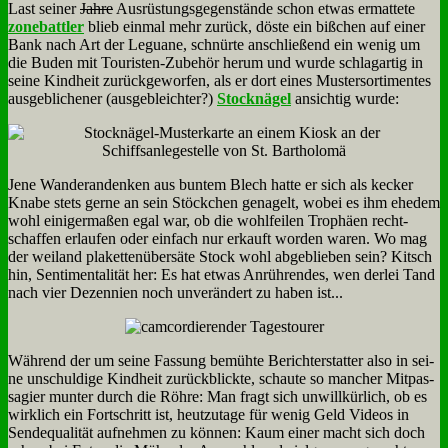
Last sei­ner
Jah­re
Aus­rü­stungs­ge­gen­stän­de schon et­was er­mat­te­te
zone­batt­ler
blieb ein­mal mehr zu­rück, dö­ste ein biß­chen auf ei­ner
Bank nach Art der Le­gua­ne, schnür­te an­schlie­ßend ein we­nig um
die Bu­den mit Tou­ri­sten-Zu­be­hör her­um und wur­de schlag­ar­tig in
sei­ne Kind­heit zu­rück­ge­wor­fen, als er dort ei­nes Mu­ster­sor­ti­men­tes
aus­geb­li­che­ner (aus­ge­bleich­ter?)
Stock­nä­gel
an­sich­tig wur­de:
Je­ne Wan­de­ran­den­ken aus bun­tem Blech hat­te er sich als kecker
Kna­be stets ger­ne an sein Stöck­chen ge­na­gelt, wo­bei es ihm ehe­dem
wohl ei­ni­ger­ma­ßen egal war, ob die wohl­fei­len Tro­phä­en recht­
schaf­fen er­lau­fen oder ein­fach nur er­kauft wor­den wa­ren. Wo mag
der wei­land pla­ket­ten­über­sä­te Stock wohl ab­ge­blie­ben sein? Kitsch
hin, Sen­ti­men­ta­li­tät her: Es hat et­was An­rüh­ren­des, wen der­lei Tand
nach vier Dez­en­ni­en noch un­ver­än­dert zu ha­ben ist...
Wäh­rend der um sei­ne Fas­sung be­müh­te Be­richt­erstat­ter al­so in sei­
ne un­schul­di­ge Kind­heit zu­rück­blick­te, schau­te so man­cher Mit­pas­
sa­gier mun­ter durch die Röh­re: Man fragt sich un­will­kür­lich, ob es
wirk­lich ein Fort­schritt ist, heut­zu­ta­ge für we­nig Geld Vi­de­os in
Sen­de­qua­li­tät auf­neh­men zu kön­nen: Kaum ei­ner macht sich doch