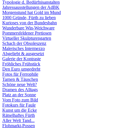
Typologie d. Bedürfnisanstalten
Jahressausstellungen der AdBK
Morgenstund hat Gold im Mund
1000 Gründe, Fürth zu lieben
Kurioses von der Bundesbahn
Wunderbare Win-Weichware
Pommersfeldener Pretiosen
Virtueller Skulpturengarten
Schach der Obsoleszenz
Malerisches Intermezzo
Abgeliebt & ausgesetzt
Galerie der Kontraste
Fröhliches Frühstück
Den Euro umgedreht
Fotos für Ferrophile
Tarnen & Täuschen
Schöne neue Welt?
Dramen des Alltags
Platz an der Sonne
Vom Foto zum Bild
Fotokurs für Faule
Kunst um die Ecke
Rätselhaftes Fürth
Aller Welt Tand...
Flohmarkt-Possen