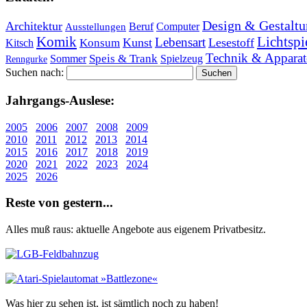
Design & Gestaltu
Architektur
Beruf
Computer
Ausstellungen
Lichtspi
Komik
Lebensart
Kunst
Lesestoff
Konsum
Kitsch
Technik & Apparat
Speis & Trank
Sommer
Spielzeug
Renngurke
Suchen nach:
Jahr­gangs-Aus­le­se:
2005
2006
2007
2008
2009
2010
2011
2012
2013
2014
2015
2016
2017
2018
2019
2020
2021
2022
2023
2024
2025
2026
Re­ste von ge­stern...
Alles muß raus: aktuelle An­ge­bo­te aus eigenem Privatbesitz.
Was hier zu sehen ist, ist sämt­lich noch zu haben!