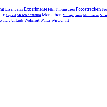
ng
Fotostrecken
Experimente
Eisenbahn
Frü
Film & Fernsehen
ele
Menschen
Maschinenraum
Mittagspause
Mus
Multimedia
Liegerad
e
Wehmut
Urlaub
Tiere
Wirtschaft
Winter