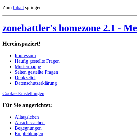
Zum
Inhalt
springen
zonebattler's homezone 2.1
- Me
Her­ein­spa­ziert!
Im­pres­sum
Häu­fig ge­stell­te Fra­gen
Mu­ster­map­pe
Sel­ten ge­stell­te Fra­gen
Denk­zet­tel
Da­ten­schutz­er­klä­rung
Cookie-Einstellungen
Für Sie an­ge­rich­tet:
Alltagsleben
Ansichtssachen
Begegnungen
Empfehlungen