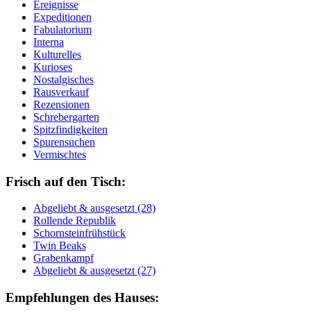
Ereignisse
Expeditionen
Fabulatorium
Interna
Kulturelles
Kurioses
Nostalgisches
Rausverkauf
Rezensionen
Schrebergarten
Spitzfindigkeiten
Spurensuchen
Vermischtes
Frisch auf den Tisch:
Ab­ge­liebt & aus­ge­setzt (28)
Rol­len­de Re­pu­blik
Schorn­stein­früh­stück
Twin Beaks
Gra­ben­kampf
Ab­ge­liebt & aus­ge­setzt (27)
Empfehlungen des Hauses: