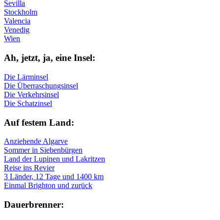
Sevilla
Stockholm
Valencia
Venedig
Wien
Ah, jetzt, ja, ei­ne In­sel:
Die Lärminsel
Die Überraschungsinsel
Die Verkehrsinsel
Die Schatzinsel
Auf fe­stem Land:
Anziehende Algarve
Sommer in Siebenbürgen
Land der Lupinen und Lakritzen
Reise ins Revier
3 Länder, 12 Tage und 1400 km
Einmal Brighton und zurück
Dau­er­bren­ner: