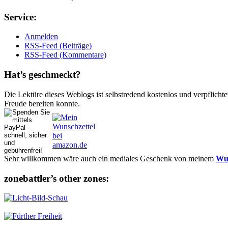
Ser­vice:
Anmelden
RSS-Feed (Beiträge)
RSS-Feed (Kommentare)
Hat’s ge­schmeckt?
Die Lektüre dieses Weblogs ist selbstredend kostenlos und ver­pflich­te
Freude bereiten konnte.
Sehr willkommen wäre auch ein mediales Geschenk von meinem
Wun
zonebattler’s other zo­nes: