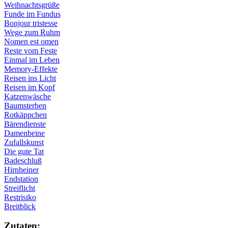
Weihnachtsgrüße
Funde im Fundus
Bonjour tristesse
Wege zum Ruhm
Nomen est omen
Reste vom Feste
Einmal im Leben
Memory-Effekte
Reisen ins Licht
Reisen im Kopf
Katzenwäsche
Baumsterben
Rotkäppchen
Bärendienste
Damenbeine
Zufallskunst
Die gute Tat
Badeschluß
Hirnheiner
Endstation
Streiflicht
Restrisiko
Breitblick
Zu­ta­ten: