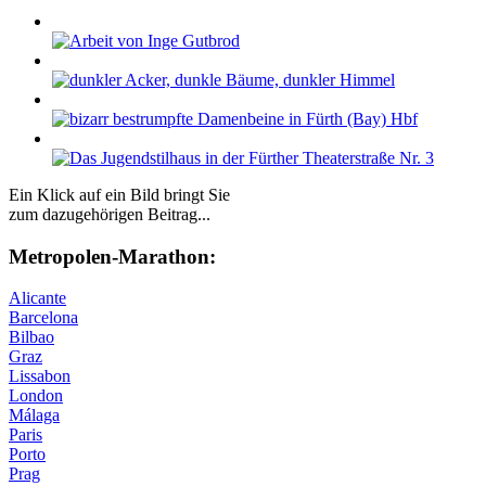
Ein Klick auf ein Bild bringt Sie
zum dazugehörigen Beitrag...
Me­tro­po­len-Ma­ra­thon:
Alicante
Barcelona
Bilbao
Graz
Lissabon
London
Málaga
Paris
Porto
Prag