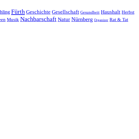
Fürth
hling
Geschichte
Gesellschaft
Haushalt
Herbst
Gesundheit
Nachbarschaft
Nürnberg
Natur
een
Musik
Rat & Tat
Organizer