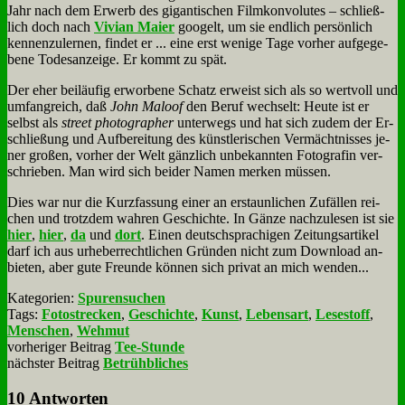
Jahr nach dem Er­werb des gi­gan­ti­schen Film­kon­vo­lu­tes – schließ­
lich doch nach
Vi­vi­an Mai­er
goo­gelt, um sie end­lich per­sön­lich
ken­nen­zu­ler­nen, fin­det er ... ei­ne erst we­ni­ge Ta­ge vor­her auf­ge­ge­
be­ne To­des­an­zei­ge. Er kommt zu spät.
Der eher bei­läu­fig er­wor­be­ne Schatz er­weist sich als so wert­voll und
um­fang­reich, daß
John Ma­loof
den Be­ruf wech­selt: Heu­te ist er
selbst als
street pho­to­grapher
un­ter­wegs und hat sich zu­dem der Er­
schlie­ßung und Auf­be­rei­tung des künst­le­ri­schen Ver­mächt­nis­ses je­
ner gro­ßen, vor­her der Welt gänz­lich un­be­kann­ten Fo­to­gra­fin ver­
schrie­ben. Man wird sich bei­der Na­men mer­ken müs­sen.
Dies war nur die Kurz­fas­sung ei­ner an er­staun­li­chen Zu­fäl­len rei­
chen und trotz­dem wah­ren Ge­schich­te. In Gän­ze nach­zu­le­sen ist sie
hier
,
hier
,
da
und
dort
. Ei­nen deutsch­spra­chi­gen Zei­tungs­ar­ti­kel
darf ich aus ur­he­ber­recht­li­chen Grün­den nicht zum Down­load an­
bie­ten, aber gu­te Freun­de kön­nen sich pri­vat an mich wen­den...
Kategorien:
Spurensuchen
Tags:
Fotostrecken
,
Geschichte
,
Kunst
,
Lebensart
,
Lesestoff
,
Menschen
,
Wehmut
vorheriger Beitrag
Tee-Stunde
nächster Beitrag
Betrühbliches
10 Antworten