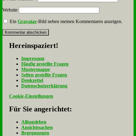
Website
Ein
Gravatar
-Bild neben meinen Kommentaren anzeigen.
Her­ein­spa­ziert!
Im­pres­sum
Häu­fig ge­stell­te Fra­gen
Mu­ster­map­pe
Sel­ten ge­stell­te Fra­gen
Denk­zet­tel
Da­ten­schutz­er­klä­rung
Cookie-Einstellungen
Für Sie an­ge­rich­tet:
Alltagsleben
Ansichtssachen
Begegnungen