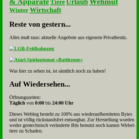
& Apparate
Wehmut
Urlaub
Tiere
Wirtschaft
Winter
Re­ste von ge­stern...
Alles muß raus: aktuelle An­ge­bo­te aus eigenem Privatbesitz.
Was hier zu sehen ist, ist sämt­lich noch zu haben!
Auf Wie­der­se­hen...
Öffnungszeiten:
Täglich
von
0:00
bis
24:00 Uhr
Dieses Weblog besteht zu 100% aus wie­der­auf­bereite­ten Bytes
und ist völlig rück­stands­frei ent­sorg­bar. Zur Herstellung wurden
weder gen­tech­nisch veränderte Bits benutzt noch kamen Wir­bel­
tiere zu Scha­den.