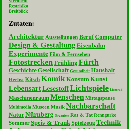
Streiflicht
Restrisiko
Breitblick
Zu­ta­ten:
Architektur
Beruf
Computer
Ausstellungen
Design & Gestaltung
Eisenbahn
Experimente
Film & Fernsehen
Fotostrecken
Fürth
Frühling
Geschichte
Gesellschaft
Haushalt
Gesundheit
Komik
Kunst
Konsum
Kitsch
Herbst
Lichtspiele
Lebensart
Lesestoff
Liegerad
Menschen
Maschinenraum
Mittagspause
Nachbarschaft
Museen
Musik
Multimedia
Nürnberg
Natur
Rat & Tat
Renngurke
Organizer
Technik
Speis & Trank
Sommer
Spielzeug