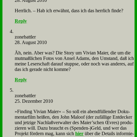
28. August 2010
Herr­lich. – Hab ich er­wähnt, dass ich das herr­lich fin­de?
Reply
zone­batt­ler
28. August 2010
Äh, nein. Aber was? Die Sto­ry um Vi­vi­an Mai­er, die um die
mut­maß­li­chen Fo­tos von An­sel Adams, den Um­stand, daß ich
mei­ne Le­ser­schaft dar­auf stupp­se, oder noch was an­de­res, auf
das ich ge­ra­de nicht kom­me?
Reply
zone­batt­ler
25. Dezember 2010
»Fin­ding Vi­vi­an Mai­er« – So soll ein abend­fül­len­der Do­ku­
men­tar­film hei­ßen, den John Ma­loof (der zu­fäl­li­ge Ent­decker
und jet­zi­ge Nach­laß­ver­wal­ter des Maier’schen Œv­res) pro­du­
zie­ren will. Da­zu braucht es (Spenden-)Geld, und wer das
Pro­jekt för­dern mag, kann sich
hier
über die De­tails in­for­mie­