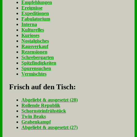
Empfehlungen
Ereignisse
Expeditionen
Fabulatorium
Interna
Kulturelles
Kurioses
Nostalgisches
Rausverkauf
Rezensionen
Schrebergarten
Spitzfindigkeiten
Spurensuchen
Vermischtes
Frisch auf den Tisch:
Ab­ge­liebt & aus­ge­setzt (28)
Rol­len­de Re­pu­blik
Schorn­stein­früh­stück
Twin Beaks
Gra­ben­kampf
Ab­ge­liebt & aus­ge­setzt (27)