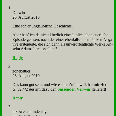
Dar­win
26. August 2010
Ei­ne schier un­glaub­li­che Ge­schich­te.
Aber hab’ ich da nicht kürz­lich ei­ne ähn­lich aben­teu­er­li­che
Epi­so­de ge­le­sen, nach der ei­ner eben­falls ei­nen Packen Ne­ga­
ti­ve er­stei­ger­te, die sich dann als un­ver­öf­fent­lich­te Wer­ke An­
selm Adams her­aus­stell­ten?
Reply
zone­batt­ler
26. August 2010
Das kann gut sein, und wie es der Zu­fall will, hat mir Herr
Gnu1742
ge­stern da­zu den
pas­sen­den Ver­weis
ge­lie­fert!
Reply
in80weltenumdentag