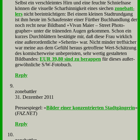
Selbst ein ver­schleim­tes Hirn und ei­ne feuch­te Schnief­na­se
kön­nen die vi­su­el­le Scharf­sin­nig­keit ei­nes sie­chen
zone­batt­
lers
nicht be­ein­träch­ti­gen: Bei ei­nem klei­nen Stadt­rund­gang
ist ihm heu­te im Schau­fen­ster ei­ner Für­ther Buch­hand­lung der
noch recht neue Bild­band »Vi­van Mai­er – Street Pho­to­
grapher« un­ter die trä­nen­den Au­gen ge­kom­men. Schon ein
kur­zes Durch­blät­tern be­stä­tig­te mir, daß die­se Frau wirk­lich
ei­ne au­ßer­or­dent­li­che »Se­he­rin« war. Nicht min­der treff­si­cher
war mei­ne aus dem Ge­fühl her­aus ge­trof­fe­ne Wert-Schät­zung
des ko­mi­scher­wei­se un­be­preis­ten, sehr wer­tig ge­stal­te­ten
Bild­ban­des:
EUR 39,80 sind zu be­rap­pen
für die­ses au­ßer­
ge­wöhn­li­che S/W‑Fotobuch.
Reply
zone­batt­ler
31. Dezember 2011
Pres­se­spie­gel: »
Bil­der ei­ner kon­zen­trier­ten Stadt­gän­ge­rin
«
(
FAZ.NET
)
Reply