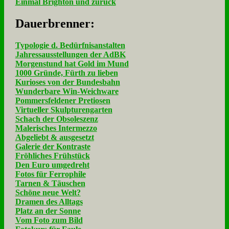
Einmal Brighton und zurück
Dau­er­bren­ner:
Typologie d. Bedürfnisanstalten
Jahressausstellungen der AdBK
Morgenstund hat Gold im Mund
1000 Gründe, Fürth zu lieben
Kurioses von der Bundesbahn
Wunderbare Win-Weichware
Pommersfeldener Pretiosen
Virtueller Skulpturengarten
Schach der Obsoleszenz
Malerisches Intermezzo
Abgeliebt & ausgesetzt
Galerie der Kontraste
Fröhliches Frühstück
Den Euro umgedreht
Fotos für Ferrophile
Tarnen & Täuschen
Schöne neue Welt?
Dramen des Alltags
Platz an der Sonne
Vom Foto zum Bild