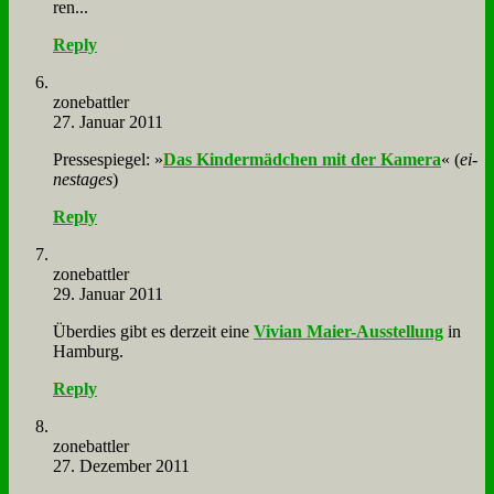
ren...
Reply
zone­batt­ler
27. Januar 2011
Pres­se­spie­gel: »
Das Kin­der­mäd­chen mit der Ka­me­ra
« (
ei­
nes­ta­ges
)
Reply
zone­batt­ler
29. Januar 2011
Über­dies gibt es der­zeit ei­ne
Vi­vi­an Mai­er-Aus­stel­lung
in
Ham­burg.
Reply
zone­batt­ler
27. Dezember 2011