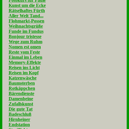
Fotokurs für Faule
Kunst um die Ecke
Rätselhaftes Fürth
Aller Welt Tand...
Flohmarkt-Possen
Weihnachtsgrüße
Funde im Fundus
Bonjour tristesse
Wege zum Ruhm
Nomen est omen
Reste vom Feste
Einmal im Leben
Memory-Effekte
Reisen ins Licht
Reisen im Kopf
Katzenwäsche
Baumsterben
Rotkäppchen
Bärendienste
Damenbeine
Zufallskunst
Die gute Tat
Badeschluß
Hirnheiner
Endstation