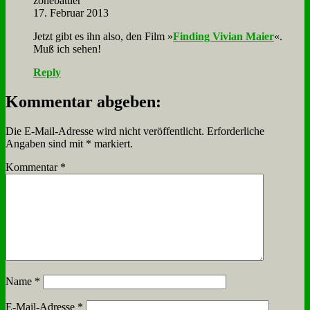
zone­batt­ler
17. Februar 2013
Jetzt gibt es ihn al­so, den Film »
Fin­ding Vi­vi­an Mai­er
«.
Muß ich se­hen!
Reply
Kommentar abgeben:
Die E-Mail-Adresse wird nicht veröffentlicht.
Erforderliche
Angaben sind mit
*
markiert.
Kommentar
*
Name
*
E-Mail-Adresse
*