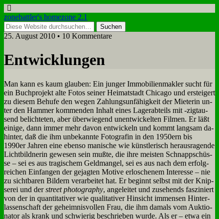
zonebattler's homezone 2.1
25. August 2010 • 10 Kommentare
Ent­wick­lun­gen
Man kann es kaum glau­ben: Ein jun­ger Im­mo­bi­li­en­mak­ler sucht für
ein Buch­pro­jekt al­te Fo­tos sei­ner Hei­mat­stadt Chi­ca­go und er­stei­gert
zu die­sem Be­hu­fe den we­gen Zah­lungs­un­fä­hig­keit der Mie­te­rin un­
ter den Ham­mer kom­men­den In­halt ei­nes La­ge­r­ab­teils mit ‑zig­tau­
send be­lich­te­ten, aber über­wie­gend un­ent­wickel­ten Fil­men. Er läßt
ei­ni­ge, dann im­mer mehr da­von ent­wickeln und kommt lang­sam da­
hin­ter, daß die ihm un­be­kann­te Fo­to­gra­fin in den 1950ern bis
1990er Jah­ren ei­ne eben­so ma­ni­sche wie künst­le­risch her­aus­ra­gen­de
Licht­bild­ne­rin ge­we­sen sein muß­te, die ih­re mei­sten Schnapp­schüs­
se – sei es aus tra­gi­schem Geld­man­gel, sei es aus nach dem er­folg­
rei­chen Ein­fan­gen der ge­jag­ten Mo­ti­ve er­lo­sche­nem In­ter­es­se – nie
zu sicht­ba­ren Bil­dern ver­ar­bei­tet hat. Er be­ginnt selbst mit der Knip­
se­rei und der
street pho­to­gra­phy
, an­ge­lei­tet und zu­se­hends fas­zi­niert
von der in quan­ti­ta­ti­ver wie qua­li­ta­ti­ver Hin­sicht im­mensen Hin­ter­
las­sen­schaft der ge­heim­nis­vol­len Frau, die ihm da­mals vom Auk­tio­
na­tor als krank und schwie­rig be­schrie­ben wur­de. Als er – et­wa ein