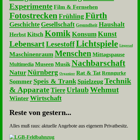
Experimente
Film & Fernsehen
Fotostrecken
Fürth
Frühling
Geschichte
Gesellschaft
Haushalt
Gesundheit
Komik
Kunst
Konsum
Kitsch
Herbst
Lichtspiele
Lebensart
Lesestoff
Liegerad
Menschen
Maschinenraum
Mittagspause
Nachbarschaft
Museen
Musik
Multimedia
Nürnberg
Natur
Rat & Tat
Renngurke
Organizer
Technik
Speis & Trank
Sommer
Spielzeug
& Apparate
Wehmut
Urlaub
Tiere
Wirtschaft
Winter
Re­ste von ge­stern...
Alles muß raus: aktuelle An­ge­bo­te aus eigenem Privatbesitz.