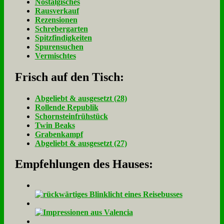
Nostalgisches
Rausverkauf
Rezensionen
Schrebergarten
Spitzfindigkeiten
Spurensuchen
Vermischtes
Frisch auf den Tisch:
Ab­ge­liebt & aus­ge­setzt (28)
Rol­len­de Re­pu­blik
Schorn­stein­früh­stück
Twin Beaks
Gra­ben­kampf
Ab­ge­liebt & aus­ge­setzt (27)
Empfehlungen des Hauses: