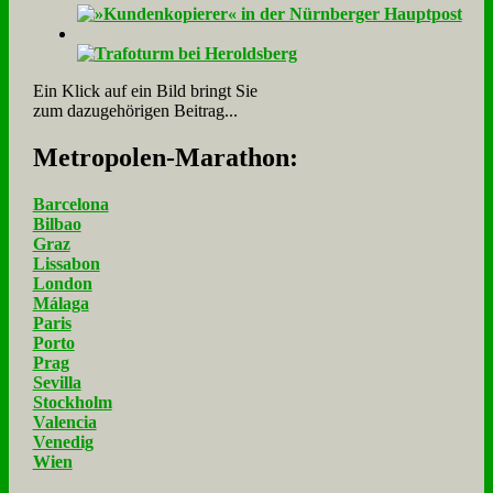
Ein Klick auf ein Bild bringt Sie
zum dazugehörigen Beitrag...
Me­tro­po­len-Ma­ra­thon:
Barcelona
Bilbao
Graz
Lissabon
London
Málaga
Paris
Porto
Prag
Sevilla
Stockholm
Valencia
Venedig
Wien