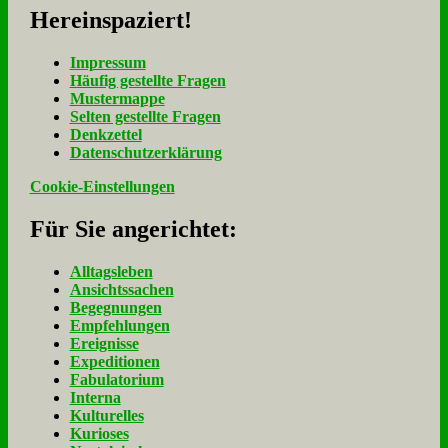
Her­ein­spa­ziert!
Im­pres­sum
Häu­fig ge­stell­te Fra­gen
Mu­ster­map­pe
Sel­ten ge­stell­te Fra­gen
Denk­zet­tel
Da­ten­schutz­er­klä­rung
Cookie-Einstellungen
Für Sie an­ge­rich­tet:
Alltagsleben
Ansichtssachen
Begegnungen
Empfehlungen
Ereignisse
Expeditionen
Fabulatorium
Interna
Kulturelles
Kurioses