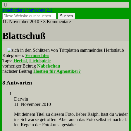
zonebattler's homezone 2.1
11. November 2010 • 8 Kommentare
Blatt­schuß
Kategorien:
Vermischtes
Tags:
Herbst
,
Lichtspiele
vorheriger Beitrag
Nabelschau
nächster Beitrag
Hostien für Agnostiker?
8 Antworten
Dar­win
11. November 2010
Mit dei­nem Ti­tel zu die­sem Fo­to, lie­ber Ralph, hast du wie­der
ins Schwar­ze ge­trof­fen. Aber auch das Fo­to selbst ist nach al­
len Re­geln der Fo­to­kunst ge­stal­tet.