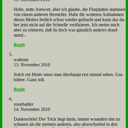
He­he, net­te Ant­wort, aber ich glau­be, die Flur­plat­ten stam­men
von ei­nem an­de­ren Her­stel­ler. Ha­be die wei­te­ren Auf­nah­men
die­ses Mo­tivs frei­lich schon wie­der ge­löscht und kann das da­
her jetzt nicht auf die Schnel­le ve­ri­fi­zie­ren. Ich mei­ne mich
aber zu er­in­nern, daß da doch was gänz­lich an­de­res drauf­
stand...
Reply
wal­traut
13. November 2010
Solch ein Mo­tiv muss man über­haupt erst ein­mal se­hen. Gra­
tu­lie­re. Ganz toll.
Reply
zone­batt­ler
14. November 2010
Dan­ke­schön! Der Trick liegt dar­in, im­mer wo­an­ders hin zu
schau­en als die mei­sten an­de­ren, al­so ab­wech­selnd in den