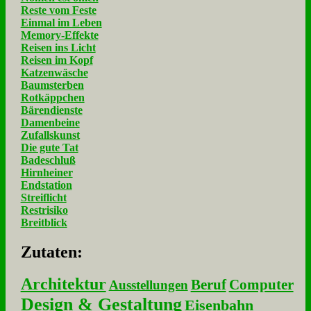
Reste vom Feste
Einmal im Leben
Memory-Effekte
Reisen ins Licht
Reisen im Kopf
Katzenwäsche
Baumsterben
Rotkäppchen
Bärendienste
Damenbeine
Zufallskunst
Die gute Tat
Badeschluß
Hirnheiner
Endstation
Streiflicht
Restrisiko
Breitblick
Zu­ta­ten:
Architektur
Beruf
Computer
Ausstellungen
Design & Gestaltung
Eisenbahn