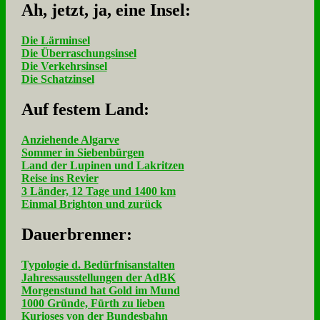
Ah, jetzt, ja, ei­ne In­sel:
Die Lärminsel
Die Überraschungsinsel
Die Verkehrsinsel
Die Schatzinsel
Auf fe­stem Land:
Anziehende Algarve
Sommer in Siebenbürgen
Land der Lupinen und Lakritzen
Reise ins Revier
3 Länder, 12 Tage und 1400 km
Einmal Brighton und zurück
Dau­er­bren­ner:
Typologie d. Bedürfnisanstalten
Jahressausstellungen der AdBK
Morgenstund hat Gold im Mund
1000 Gründe, Fürth zu lieben
Kurioses von der Bundesbahn