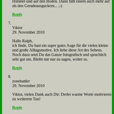
Him­mel und auf den Bo­den. Dann fällt ei­nem auch mehr auf
als den Ge­ra­de­aus­guckern... ;-)
Reply
Vik­tor
29. November 2010
Hal­lo Ralph,
ich fin­de, Du hast ein su­per gu­tes Au­ge für die vie­len klei­ne
und gro­ße All­tags­mo­ti­ve. Ich lie­be die­se Art des Se­hens.
Noch da­zu setzt Du das Gan­ze fo­to­gra­fisch und sprach­lich
sehr gut um. Bleibt mir nur zu sa­gen, wei­ter so.
Reply
zone­batt­ler
29. November 2010
Vik­tor, vie­len Dank auch Dir: Der­lei war­me Wor­te mo­ti­vie­ren
zu wei­te­rem Tun!
Reply