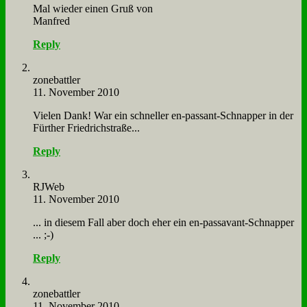
Mal wie­der ei­nen Gruß von
Man­fred
Reply
zone­batt­ler
11. November 2010
Vie­len Dank! War ein schnel­ler en-pas­sant-Schnap­per in der
Für­ther Fried­rich­stra­ße...
Reply
RJ­Web
11. November 2010
... in die­sem Fall aber doch eher ein en-pas­sa­vant-Schnap­per
... ;-)
Reply
zone­batt­ler
11. November 2010