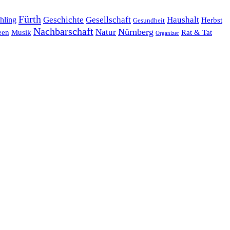
Fürth
hling
Geschichte
Gesellschaft
Haushalt
Herbst
Gesundheit
Nachbarschaft
Nürnberg
Natur
een
Musik
Rat & Tat
Organizer