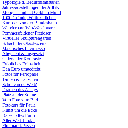
Typologie d. Bedürfnisanstalten
Jahressausstellungen der AdBK
Morgenstund hat Gold im Mund
1000 Gründe, Fürth zu lieben
Kurioses von der Bundesbahn
Wunderbare Win-Weichware
Pommersfeldener Pretiosen
Virtueller Skulpturengarten
Schach der Obsoleszenz
Malerisches Intermezzo
Abgeliebt & ausgesetzt
Galerie der Kontraste
Fröhliches Frühstück
Den Euro umgedreht
Fotos für Ferrophile
Tarnen & Täuschen
Schöne neue Welt?
Dramen des Alltags
Platz an der Sonne
Vom Foto zum Bild
Fotokurs für Faule
Kunst um die Ecke
Rätselhaftes Fürth
Aller Welt Tand...
Flohmarkt-Possen