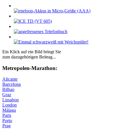
Ein Klick auf ein Bild bringt Sie
zum dazugehörigen Beitrag...
Me­tro­po­len-Ma­ra­thon:
Alicante
Barcelona
Bilbao
Graz
Lissabon
London
Málaga
Paris
Porto
Prag