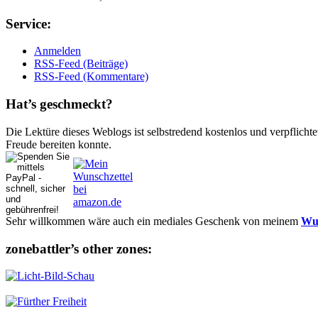
Ser­vice:
Anmelden
RSS-Feed (Beiträge)
RSS-Feed (Kommentare)
Hat’s ge­schmeckt?
Die Lektüre dieses Weblogs ist selbstredend kostenlos und ver­pflich­te
Freude bereiten konnte.
Sehr willkommen wäre auch ein mediales Geschenk von meinem
Wun
zonebattler’s other zo­nes: