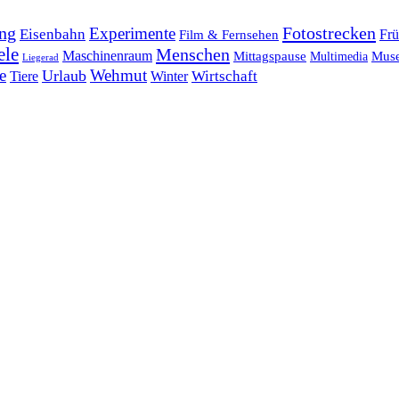
ng
Fotostrecken
Experimente
Eisenbahn
Frü
Film & Fernsehen
ele
Menschen
Maschinenraum
Mittagspause
Mus
Multimedia
Liegerad
e
Wehmut
Urlaub
Tiere
Wirtschaft
Winter