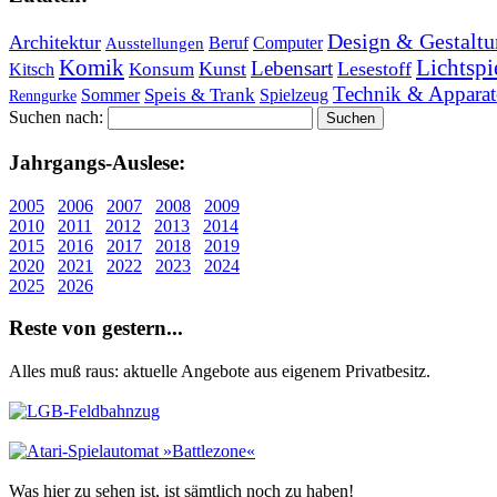
Design & Gestaltu
Architektur
Beruf
Computer
Ausstellungen
Lichtspi
Komik
Lebensart
Kunst
Lesestoff
Konsum
Kitsch
Technik & Apparat
Speis & Trank
Sommer
Spielzeug
Renngurke
Suchen nach:
Jahr­gangs-Aus­le­se:
2005
2006
2007
2008
2009
2010
2011
2012
2013
2014
2015
2016
2017
2018
2019
2020
2021
2022
2023
2024
2025
2026
Re­ste von ge­stern...
Alles muß raus: aktuelle An­ge­bo­te aus eigenem Privatbesitz.
Was hier zu sehen ist, ist sämt­lich noch zu haben!