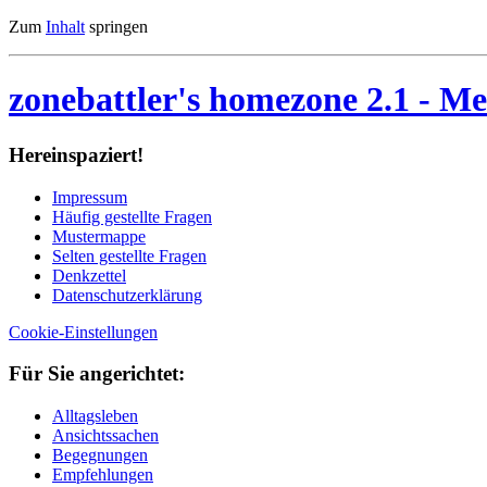
Zum
Inhalt
springen
zonebattler's homezone 2.1
- Me
Her­ein­spa­ziert!
Im­pres­sum
Häu­fig ge­stell­te Fra­gen
Mu­ster­map­pe
Sel­ten ge­stell­te Fra­gen
Denk­zet­tel
Da­ten­schutz­er­klä­rung
Cookie-Einstellungen
Für Sie an­ge­rich­tet:
Alltagsleben
Ansichtssachen
Begegnungen
Empfehlungen