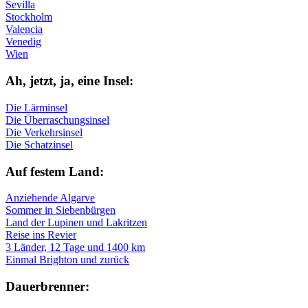
Sevilla
Stockholm
Valencia
Venedig
Wien
Ah, jetzt, ja, ei­ne In­sel:
Die Lärminsel
Die Überraschungsinsel
Die Verkehrsinsel
Die Schatzinsel
Auf fe­stem Land:
Anziehende Algarve
Sommer in Siebenbürgen
Land der Lupinen und Lakritzen
Reise ins Revier
3 Länder, 12 Tage und 1400 km
Einmal Brighton und zurück
Dau­er­bren­ner: