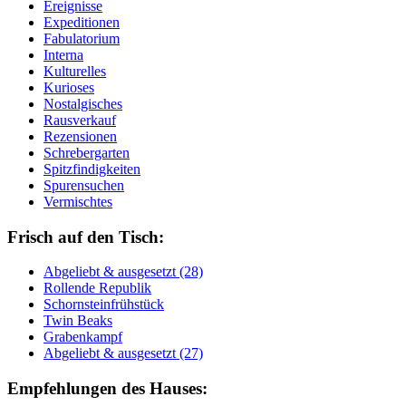
Ereignisse
Expeditionen
Fabulatorium
Interna
Kulturelles
Kurioses
Nostalgisches
Rausverkauf
Rezensionen
Schrebergarten
Spitzfindigkeiten
Spurensuchen
Vermischtes
Frisch auf den Tisch:
Ab­ge­liebt & aus­ge­setzt (28)
Rol­len­de Re­pu­blik
Schorn­stein­früh­stück
Twin Beaks
Gra­ben­kampf
Ab­ge­liebt & aus­ge­setzt (27)
Empfehlungen des Hauses: