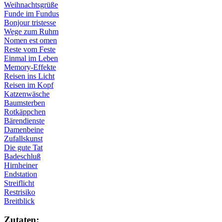
Weihnachtsgrüße
Funde im Fundus
Bonjour tristesse
Wege zum Ruhm
Nomen est omen
Reste vom Feste
Einmal im Leben
Memory-Effekte
Reisen ins Licht
Reisen im Kopf
Katzenwäsche
Baumsterben
Rotkäppchen
Bärendienste
Damenbeine
Zufallskunst
Die gute Tat
Badeschluß
Hirnheiner
Endstation
Streiflicht
Restrisiko
Breitblick
Zu­ta­ten: