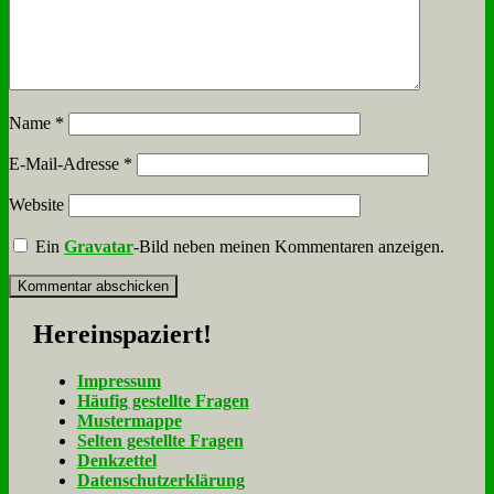
Name
*
E-Mail-Adresse
*
Website
Ein
Gravatar
-Bild neben meinen Kommentaren anzeigen.
Her­ein­spa­ziert!
Im­pres­sum
Häu­fig ge­stell­te Fra­gen
Mu­ster­map­pe
Sel­ten ge­stell­te Fra­gen
Denk­zet­tel
Da­ten­schutz­er­klä­rung