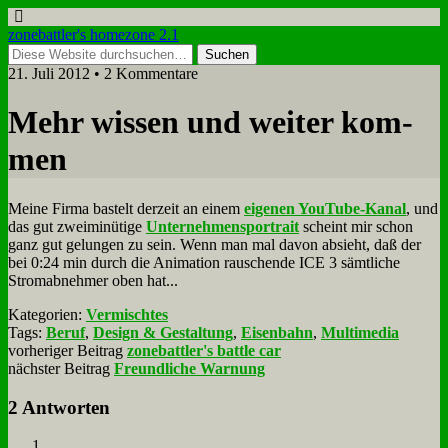
zonebattler's homezone 2.1
21. Juli 2012 • 2 Kommentare
Mehr wis­sen und wei­ter kom­
men
Mei­ne Fir­ma ba­stelt der­zeit an ei­nem
ei­ge­nen You­Tube-Ka­nal
, und
das gut zwei­mi­nü­ti­ge
Un­ter­neh­mens­por­trait
scheint mir schon
ganz gut ge­lun­gen zu sein. Wenn man mal da­von ab­sieht, daß der
bei 0:24 min durch die Ani­ma­ti­on rau­schen­de ICE 3 sämt­li­che
Strom­ab­neh­mer oben hat...
Kategorien:
Vermischtes
Tags:
Beruf
,
Design & Gestaltung
,
Eisenbahn
,
Multimedia
vorheriger Beitrag
zonebattler's battle car
nächster Beitrag
Freundliche Warnung
2 Antworten