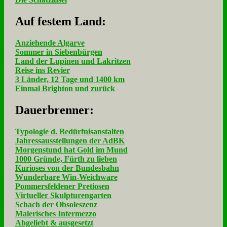
Auf fe­stem Land:
Anziehende Algarve
Sommer in Siebenbürgen
Land der Lupinen und Lakritzen
Reise ins Revier
3 Länder, 12 Tage und 1400 km
Einmal Brighton und zurück
Dau­er­bren­ner:
Typologie d. Bedürfnisanstalten
Jahressausstellungen der AdBK
Morgenstund hat Gold im Mund
1000 Gründe, Fürth zu lieben
Kurioses von der Bundesbahn
Wunderbare Win-Weichware
Pommersfeldener Pretiosen
Virtueller Skulpturengarten
Schach der Obsoleszenz
Malerisches Intermezzo
Abgeliebt & ausgesetzt