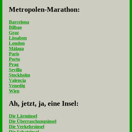
Me­tro­po­len-Ma­ra­thon:
Barcelona
Bilbao
Graz
Lissabon
London
Málaga
Paris
Porto
Prag
Sevilla
Stockholm
Valencia
Venedig
Wien
Ah, jetzt, ja, ei­ne In­sel:
Die Lärminsel
Die Überraschungsinsel
Die Verkehrsinsel
Die Schatzinsel