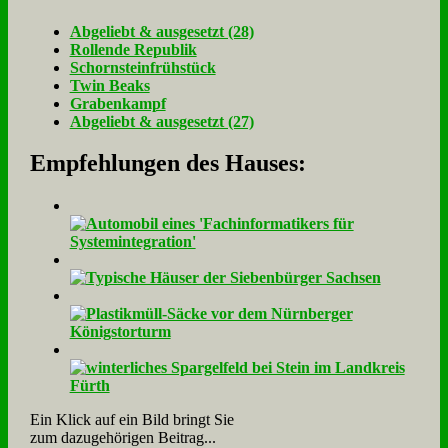
Ab­ge­liebt & aus­ge­setzt (28)
Rol­len­de Re­pu­blik
Schorn­stein­früh­stück
Twin Beaks
Gra­ben­kampf
Ab­ge­liebt & aus­ge­setzt (27)
Empfehlungen des Hauses:
Ein Klick auf ein Bild bringt Sie
zum dazugehörigen Beitrag...