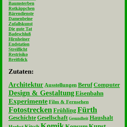
Baumsterben
Rotkäppchen
Bärendienste
Damenbeine
Zufallskunst
Die gute Tat
Badeschluß
Hirnheiner
Endstation
Streiflicht
Restrisiko
Breitblick
Zu­ta­ten:
Architektur
Beruf
Computer
Ausstellungen
Design & Gestaltung
Eisenbahn
Experimente
Film & Fernsehen
Fotostrecken
Fürth
Frühling
Geschichte
Gesellschaft
Haushalt
Gesundheit
Komik
Kunst
Konsum
Kitsch
Herbst