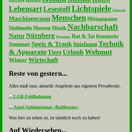
Lichtspiele
Lebensart
Lesestoff
Liegerad
Menschen
Maschinenraum
Mittagspause
Nachbarschaft
Museen
Musik
Multimedia
Nürnberg
Natur
Rat & Tat
Renngurke
Organizer
Technik
Speis & Trank
Sommer
Spielzeug
& Apparate
Wehmut
Urlaub
Tiere
Wirtschaft
Winter
Re­ste von ge­stern...
Alles muß raus: aktuelle An­ge­bo­te aus eigenem Privatbesitz.
Was hier zu sehen ist, ist sämt­lich noch zu haben!
Auf Wie­der­se­hen...