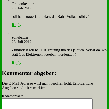
Gra­ben­ken­ner
23. Juli 2012
soll halt sug­ge­rie­ren, dass die Bahn Voll­gas gibt ;-)
Reply
zone­batt­ler
23. Juli 2012
Zu­min­dest wir bei DB Trai­ning tun das ja auch. Selbst da, wo
statt Gas Elek­tro­nen ge­ge­ben wer­den... ;-)
Reply
Kommentar abgeben:
Die E-Mail-Adresse wird nicht veröffentlicht.
Erforderliche
Angaben sind mit
*
markiert.
Kommentar
*