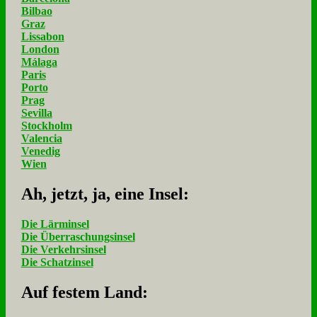
Bilbao
Graz
Lissabon
London
Málaga
Paris
Porto
Prag
Sevilla
Stockholm
Valencia
Venedig
Wien
Ah, jetzt, ja, ei­ne In­sel:
Die Lärminsel
Die Überraschungsinsel
Die Verkehrsinsel
Die Schatzinsel
Auf fe­stem Land: