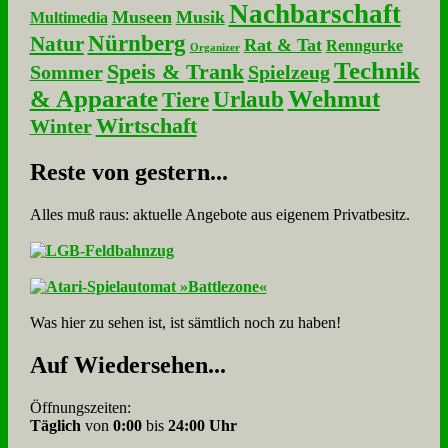
Nachbarschaft
Museen
Musik
Multimedia
Nürnberg
Natur
Rat & Tat
Renngurke
Organizer
Technik
Speis & Trank
Sommer
Spielzeug
& Apparate
Wehmut
Urlaub
Tiere
Wirtschaft
Winter
Re­ste von ge­stern...
Alles muß raus: aktuelle An­ge­bo­te aus eigenem Privatbesitz.
Was hier zu sehen ist, ist sämt­lich noch zu haben!
Auf Wie­der­se­hen...
Öffnungszeiten:
Täglich
von
0:00
bis
24:00 Uhr