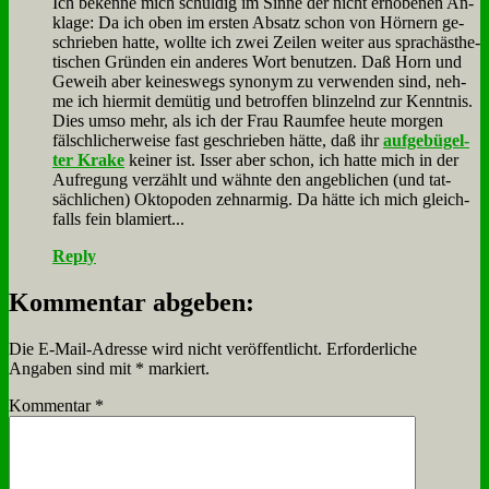
Ich be­ken­ne mich schul­dig im Sin­ne der nicht er­ho­be­nen An­
kla­ge: Da ich oben im er­sten Ab­satz schon von Hör­nern ge­
schrie­ben hat­te, woll­te ich zwei Zei­len wei­ter aus sprach­äs­the­
ti­schen Grün­den ein an­de­res Wort be­nut­zen. Daß Horn und
Ge­weih aber kei­nes­wegs syn­onym zu ver­wen­den sind, neh­
me ich hier­mit de­mü­tig und be­trof­fen blin­zelnd zur Kennt­nis.
Dies um­so mehr, als ich der Frau Raum­fee heu­te mor­gen
fälsch­li­cher­wei­se fast ge­schrie­ben hät­te, daß ihr
auf­ge­bü­gel­
ter Kra­ke
kei­ner ist. Is­ser aber schon, ich hat­te mich in der
Auf­re­gung ver­zählt und wähn­te den an­geb­li­chen (und tat­
säch­li­chen) Ok­to­po­den zehn­ar­mig. Da hät­te ich mich gleich­
falls fein bla­miert...
Reply
Kommentar abgeben:
Die E-Mail-Adresse wird nicht veröffentlicht.
Erforderliche
Angaben sind mit
*
markiert.
Kommentar
*