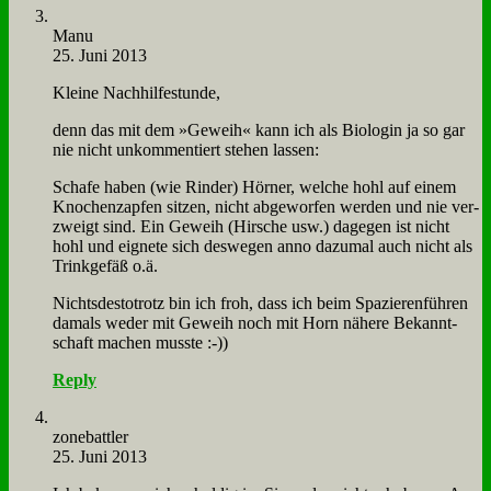
Ma­nu
25. Juni 2013
Klei­ne Nach­hil­fe­stun­de,
denn das mit dem »Ge­weih« kann ich als Bio­lo­gin ja so gar
nie nicht un­kom­men­tiert ste­hen las­sen:
Scha­fe ha­ben (wie Rin­der) Hör­ner, wel­che hohl auf ei­nem
Kno­chen­zap­fen sit­zen, nicht ab­ge­wor­fen wer­den und nie ver­
zweigt sind. Ein Ge­weih (Hir­sche usw.) da­ge­gen ist nicht
hohl und eig­ne­te sich des­we­gen an­no da­zu­mal auch nicht als
Trink­ge­fäß o.ä.
Nichts­de­sto­trotz bin ich froh, dass ich beim Spa­zie­ren­füh­ren
da­mals we­der mit Ge­weih noch mit Horn nä­he­re Be­kannt­
schaft ma­chen muss­te :-))
Reply
zone­batt­ler
25. Juni 2013