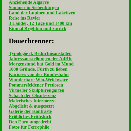
Anziehende Algarve
Sommer in Siebenbürgen
Land der Lupinen und Lakritzen
Reise ins Revier
3 Länder, 12 Tage und 1400 km
Einmal Brighton und zurück
Dau­er­bren­ner:
Typologie d. Bedürfnisanstalten
Jahressausstellungen der AdBK
Morgenstund hat Gold im Mund
1000 Gründe, Fürth zu lieben
Kurioses von der Bundesbahn
Wunderbare Win-Weichware
Pommersfeldener Pretiosen
Virtueller Skulpturengarten
Schach der Obsoleszenz
Malerisches Intermezzo
Abgeliebt & ausgesetzt
Galerie der Kontraste
Fröhliches Frühstück
Den Euro umgedreht
Fotos für Ferrophile