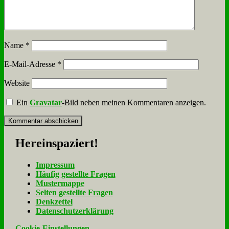
Name
*
E-Mail-Adresse
*
Website
Ein
Gravatar
-Bild neben meinen Kommentaren anzeigen.
Her­ein­spa­ziert!
Im­pres­sum
Häu­fig ge­stell­te Fra­gen
Mu­ster­map­pe
Sel­ten ge­stell­te Fra­gen
Denk­zet­tel
Da­ten­schutz­er­klä­rung
Cookie-Einstellungen