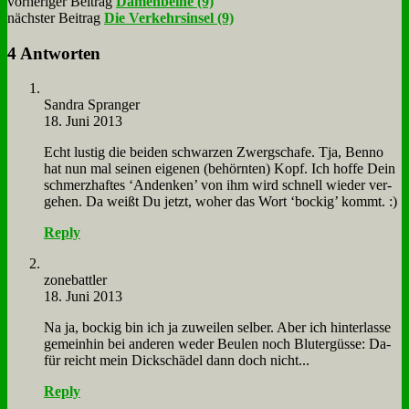
vorheriger Beitrag
Damenbeine (9)
nächster Beitrag
Die Verkehrsinsel (9)
4 Antworten
San­dra Spran­ger
18. Juni 2013
Echt lu­stig die bei­den schwar­zen Zwerg­scha­fe. Tja, Ben­no
hat nun mal sei­nen ei­ge­nen (be­hörn­ten) Kopf. Ich hof­fe Dein
schmerz­haf­tes ‘An­denken’ von ihm wird schnell wie­der ver­
ge­hen. Da weißt Du jetzt, wo­her das Wort ‘bockig’ kommt. :)
Reply
zone­batt­ler
18. Juni 2013
Na ja, bockig bin ich ja zu­wei­len sel­ber. Aber ich hin­ter­las­se
ge­mein­hin bei an­de­ren we­der Beu­len noch Blut­ergüs­se: Da­
für reicht mein Dick­schä­del dann doch nicht...
Reply