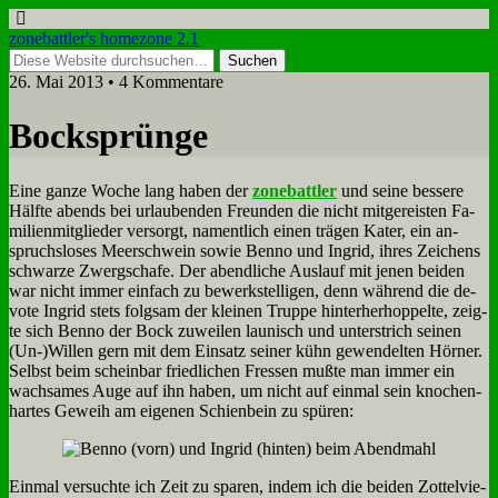
zonebattler's homezone 2.1
26. Mai 2013 • 4 Kommentare
Bock­sprün­ge
Ei­ne gan­ze Wo­che lang ha­ben der
zone­batt­ler
und sei­ne bes­se­re
Hälf­te abends bei ur­lau­ben­den Freun­den die nicht mit­ge­rei­sten Fa­
mi­li­en­mit­glie­der ver­sorgt, na­ment­lich ei­nen trä­gen Ka­ter, ein an­
spruchs­lo­ses Meer­schwein so­wie Ben­no und In­grid, ih­res Zei­chens
schwar­ze Zwerg­scha­fe. Der abend­li­che Aus­lauf mit je­nen bei­den
war nicht im­mer ein­fach zu be­werk­stel­li­gen, denn wäh­rend die de­
vo­te In­grid stets folg­sam der klei­nen Trup­pe hin­ter­her­hop­pel­te, zeig­
te sich Ben­no der Bock zu­wei­len lau­nisch und un­ter­strich sei­nen
(Un-)Willen gern mit dem Ein­satz sei­ner kühn ge­wen­del­ten Hör­ner.
Selbst beim schein­bar fried­li­chen Fres­sen muß­te man im­mer ein
wach­sa­mes Au­ge auf ihn ha­ben, um nicht auf ein­mal sein kno­chen­
har­tes Ge­weih am ei­ge­nen Schien­bein zu spü­ren:
Ein­mal ver­such­te ich Zeit zu spa­ren, in­dem ich die bei­den Zot­tel­vie­