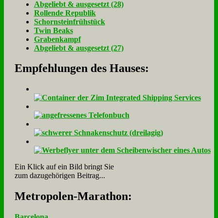
Ab­ge­liebt & aus­ge­setzt (28)
Rol­len­de Re­pu­blik
Schorn­stein­früh­stück
Twin Beaks
Gra­ben­kampf
Ab­ge­liebt & aus­ge­setzt (27)
Empfehlungen des Hauses:
Ein Klick auf ein Bild bringt Sie
zum dazugehörigen Beitrag...
Me­tro­po­len-Ma­ra­thon:
Barcelona