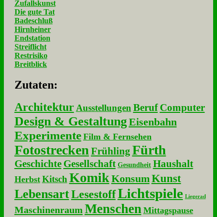
Zufallskunst
Die gute Tat
Badeschluß
Hirnheiner
Endstation
Streiflicht
Restrisiko
Breitblick
Zu­ta­ten:
Architektur
Beruf
Computer
Ausstellungen
Design & Gestaltung
Eisenbahn
Experimente
Film & Fernsehen
Fotostrecken
Fürth
Frühling
Geschichte
Gesellschaft
Haushalt
Gesundheit
Komik
Kunst
Konsum
Kitsch
Herbst
Lichtspiele
Lebensart
Lesestoff
Liegerad
Menschen
Maschinenraum
Mittagspause