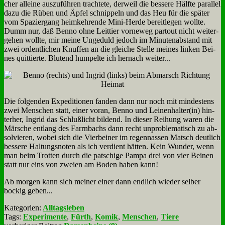
cher al­lei­ne aus­zu­füh­ren trach­te­te, der­weil die bes­se­re Hälf­te par­al­lel
da­zu die Rü­ben und Äp­fel schnip­peln und das Heu für die spä­ter
vom Spa­zier­gang heim­keh­ren­de Mi­ni-Her­de be­reit­le­gen woll­te.
Dumm nur, daß Ben­no oh­ne Leit­tier vor­ne­weg par­tout nicht wei­ter­
ge­hen woll­te, mir mei­ne Un­ge­duld je­doch im Mi­nu­ten­ab­stand mit
zwei or­dent­li­chen Knuf­fen an die glei­che Stel­le mei­nes lin­ken Bei­
nes quit­tier­te. Blu­tend hum­pel­te ich her­nach wei­ter...
Die fol­gen­den Ex­pe­di­tio­nen fan­den dann nur noch mit min­de­stens
zwei Men­schen statt, ei­ner vor­an, Ben­no und Leinenhalter(in) hin­
ter­her, In­grid das Schluß­licht bil­dend. In die­ser Rei­hung wa­ren die
Mär­sche ent­lang des Farrn­bachs dann recht un­pro­ble­ma­tisch zu ab­
sol­vie­ren, wo­bei sich die Vier­bei­ner im re­gen­nas­sen Matsch deut­lich
bes­se­re Hal­tungs­no­ten als ich ver­dient hät­ten. Kein Wun­der, wenn
man beim Trot­ten durch die pat­schi­ge Pam­pa drei von vier Bei­nen
statt nur eins von zwei­en am Bo­den ha­ben kann!
Ab mor­gen kann sich mei­ner ei­ner dann end­lich wie­der sel­ber
bockig ge­ben...
Kategorien:
Alltagsleben
Tags:
Experimente
,
Fürth
,
Komik
,
Menschen
,
Tiere