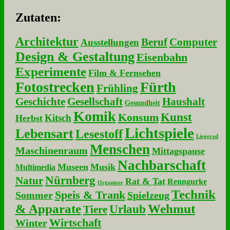
Zu­ta­ten:
Architektur
Beruf
Computer
Ausstellungen
Design & Gestaltung
Eisenbahn
Experimente
Film & Fernsehen
Fotostrecken
Fürth
Frühling
Geschichte
Gesellschaft
Haushalt
Gesundheit
Komik
Kunst
Konsum
Kitsch
Herbst
Lichtspiele
Lebensart
Lesestoff
Liegerad
Menschen
Maschinenraum
Mittagspause
Nachbarschaft
Museen
Musik
Multimedia
Nürnberg
Natur
Rat & Tat
Renngurke
Organizer
Technik
Speis & Trank
Sommer
Spielzeug
& Apparate
Wehmut
Urlaub
Tiere
Wirtschaft
Winter