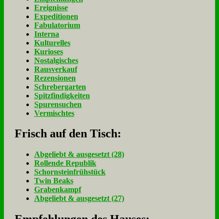
Ereignisse
Expeditionen
Fabulatorium
Interna
Kulturelles
Kurioses
Nostalgisches
Rausverkauf
Rezensionen
Schrebergarten
Spitzfindigkeiten
Spurensuchen
Vermischtes
Frisch auf den Tisch:
Ab­ge­liebt & aus­ge­setzt (28)
Rol­len­de Re­pu­blik
Schorn­stein­früh­stück
Twin Beaks
Gra­ben­kampf
Ab­ge­liebt & aus­ge­setzt (27)