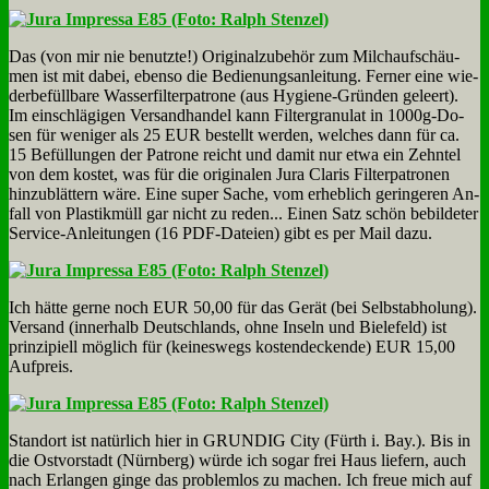
Das (von mir nie be­nutz­te!) Ori­gi­nal­zu­be­hör zum Milch­auf­schäu­
men ist mit da­bei, eben­so die Be­die­nungs­an­lei­tung. Fer­ner ei­ne wie­
der­be­füll­ba­re Was­ser­fil­ter­pa­tro­ne (aus Hy­gie­ne-Grün­den ge­leert).
Im ein­schlä­gi­gen Ver­sand­han­del kann Fil­ter­gra­nu­lat in 1000g-Do­
sen für we­ni­ger als 25 EUR be­stellt wer­den, wel­ches dann für ca.
15 Be­fül­lun­gen der Pa­tro­ne reicht und da­mit nur et­wa ein Zehn­tel
von dem ko­stet, was für die ori­gi­na­len Ju­ra Cla­ris Fil­ter­pa­tro­nen
hin­zu­blät­tern wä­re. Ei­ne su­per Sa­che, vom er­heb­lich ge­rin­ge­ren An­
fall von Pla­stik­müll gar nicht zu re­den... Ei­nen Satz schön be­bil­de­ter
Ser­vice-An­lei­tun­gen (16 PDF-Da­tei­en) gibt es per Mail da­zu.
Ich hät­te ger­ne noch EUR 50,00 für das Ge­rät (bei Selbst­ab­ho­lung).
Ver­sand (in­ner­halb Deutsch­lands, oh­ne In­seln und Bie­le­feld) ist
prin­zi­pi­ell mög­lich für (kei­nes­wegs ko­sten­decken­de) EUR 15,00
Auf­preis.
Stand­ort ist na­tür­lich hier in GRUNDIG Ci­ty (Fürth i. Bay.). Bis in
die Ost­vor­stadt (Nürn­berg) wür­de ich so­gar frei Haus lie­fern, auch
nach Er­lan­gen gin­ge das pro­blem­los zu ma­chen. Ich freue mich auf