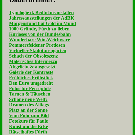
Typologie d. Bedürfnisanstalten
Jahressausstellungen der AdBK
Morgenstund hat Gold im Mund
1000 Gründe, Fürth zu lieben
Kurioses von der Bundesbahn
Wunderbare Win-Weichware
Pommersfeldener Pretiosen
Virtueller Skulpturengarten
Schach der Obsoleszenz
Malerisches Intermezzo
Abgeliebt & ausgesetzt
Galerie der Kontraste
Fröhliches Frühstück
Den Euro umgedreht
Fotos für Ferrophile
Tarnen & Täuschen
Schöne neue Welt?
Dramen des Alltags
Platz an der Sonne
Vom Foto zum Bild
Fotokurs für Faule
Kunst um die Ecke
Rätselhaftes Fürth