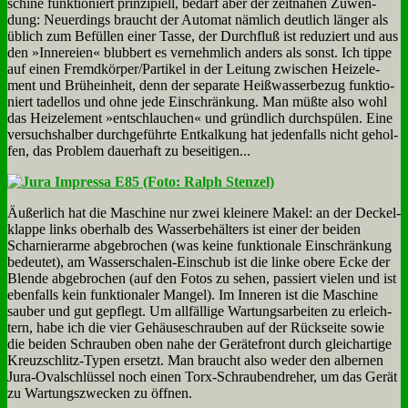
schi­ne funk­tio­niert prin­zi­pi­ell, be­darf aber der zeit­na­hen Zu­wen­
dung: Neu­er­dings braucht der Au­to­mat näm­lich deut­lich län­ger als
üb­lich zum Be­fül­len ei­ner Tas­se, der Durch­fluß ist re­du­ziert und aus
den »In­ne­rei­en« blub­bert es ver­nehm­lich an­ders als sonst. Ich tip­pe
auf ei­nen Fremdkörper/Partikel in der Lei­tung zwi­schen Heiz­ele­
ment und Brüh­ein­heit, denn der se­pa­ra­te Heiß­was­ser­be­zug funk­tio­
niert ta­del­los und oh­ne je­de Ein­schrän­kung. Man müß­te al­so wohl
das Heiz­ele­ment »ent­schlau­chen« und gründ­lich durch­spü­len. Ei­ne
ver­suchs­hal­ber durch­ge­führ­te Ent­kal­kung hat je­den­falls nicht ge­hol­
fen, das Pro­blem dau­er­haft zu be­sei­ti­gen...
Äu­ßer­lich hat die Ma­schi­ne nur zwei klei­ne­re Ma­kel: an der Deckel­
klap­pe links ober­halb des Was­ser­be­häl­ters ist ei­ner der bei­den
Schar­nier­ar­me ab­ge­bro­chen (was kei­ne funk­tio­na­le Ein­schrän­kung
be­deu­tet), am Was­ser­scha­len-Ein­schub ist die lin­ke obe­re Ecke der
Blen­de ab­ge­bro­chen (auf den Fo­tos zu se­hen, pas­siert vie­len und ist
eben­falls kein funk­tio­na­ler Man­gel). Im In­ne­ren ist die Ma­schi­ne
sau­ber und gut ge­pflegt. Um all­fäl­li­ge War­tungs­ar­bei­ten zu er­leich­
tern, ha­be ich die vier Ge­häu­se­schrau­ben auf der Rück­sei­te so­wie
die bei­den Schrau­ben oben na­he der Ge­rä­te­front durch gleich­ar­ti­ge
Kreuz­schlitz-Ty­pen er­setzt. Man braucht al­so we­der den al­ber­nen
Ju­ra-Oval­schlüs­sel noch ei­nen Torx-Schrau­ben­dre­her, um das Ge­rät
zu War­tungs­zwecken zu öff­nen.