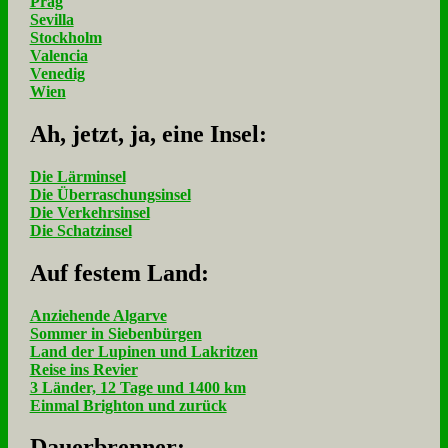
Prag
Sevilla
Stockholm
Valencia
Venedig
Wien
Ah, jetzt, ja, ei­ne In­sel:
Die Lärminsel
Die Überraschungsinsel
Die Verkehrsinsel
Die Schatzinsel
Auf fe­stem Land:
Anziehende Algarve
Sommer in Siebenbürgen
Land der Lupinen und Lakritzen
Reise ins Revier
3 Länder, 12 Tage und 1400 km
Einmal Brighton und zurück
Dau­er­bren­ner: