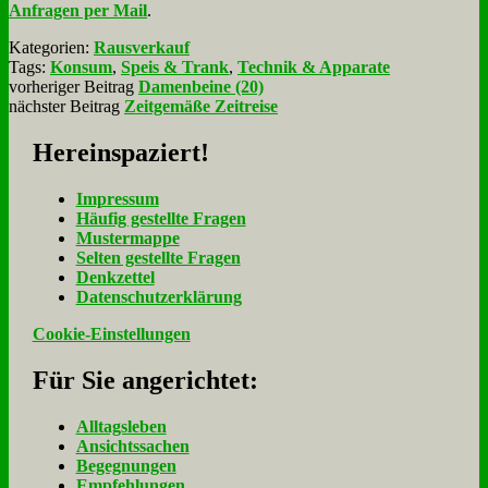
An­fra­gen per Mail
.
Kategorien:
Rausverkauf
Tags:
Konsum
,
Speis & Trank
,
Technik & Apparate
vorheriger Beitrag
Damenbeine (20)
nächster Beitrag
Zeitgemäße Zeitreise
Her­ein­spa­ziert!
Im­pres­sum
Häu­fig ge­stell­te Fra­gen
Mu­ster­map­pe
Sel­ten ge­stell­te Fra­gen
Denk­zet­tel
Da­ten­schutz­er­klä­rung
Cookie-Einstellungen
Für Sie an­ge­rich­tet:
Alltagsleben
Ansichtssachen
Begegnungen
Empfehlungen