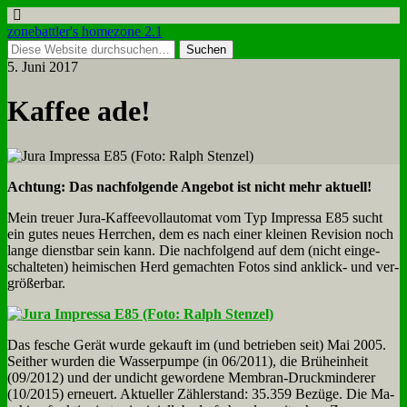
zonebattler's homezone 2.1
5. Juni 2017
Kaf­fee ade!
Ach­tung: Das nach­fol­gen­de An­ge­bot ist nicht mehr ak­tu­ell!
Mein treu­er Ju­ra-Kaf­fee­voll­au­to­mat vom Typ Im­pres­sa E85 sucht
ein gu­tes neu­es Herr­chen, dem es nach ei­ner klei­nen Re­vi­si­on noch
lan­ge dienst­bar sein kann. Die nach­fol­gend auf dem (nicht ein­ge­
schal­te­ten) hei­mi­schen Herd ge­mach­ten Fo­tos sind an­klick- und ver­
grö­ßer­bar.
Das fe­sche Ge­rät wur­de ge­kauft im (und be­trie­ben seit) Mai 2005.
Seit­her wur­den die Was­ser­pum­pe (in 06/2011), die Brüh­ein­heit
(09/2012) und der un­dicht ge­wor­de­ne Mem­bran-Druck­min­de­rer
(10/2015) er­neu­ert. Ak­tu­el­ler Zäh­ler­stand: 35.359 Be­zü­ge. Die Ma­