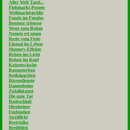
Aller Welt Tand...
Flohmarkt-Possen
Weihnachtsgrüße
Funde im Fundus
Bonjour tristesse
Wege zum Ruhm
Nomen est omen
Reste vom Feste
Einmal im Leben
Memory-Effekte
Reisen ins Licht
Reisen im Kopf
Katzenwäsche
Baumsterben
Rotkäppchen
Bärendienste
Damenbeine
Zufallskunst
Die gute Tat
Badeschluß
Hirnheiner
Endstation
Streiflicht
Restrisiko
Breitblick