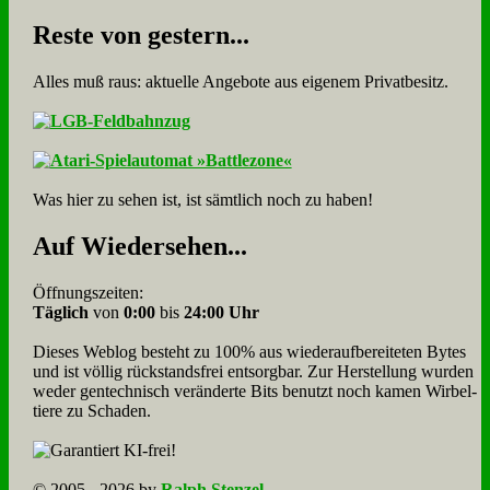
Re­ste von ge­stern...
Alles muß raus: aktuelle An­ge­bo­te aus eigenem Privatbesitz.
Was hier zu sehen ist, ist sämt­lich noch zu haben!
Auf Wie­der­se­hen...
Öffnungszeiten:
Täglich
von
0:00
bis
24:00 Uhr
Dieses Weblog besteht zu 100% aus wie­der­auf­bereite­ten Bytes
und ist völlig rück­stands­frei ent­sorg­bar. Zur Herstellung wurden
weder gen­tech­nisch veränderte Bits benutzt noch kamen Wir­bel­
tiere zu Scha­den.
© 2005 - 2026 by
Ralph Stenzel