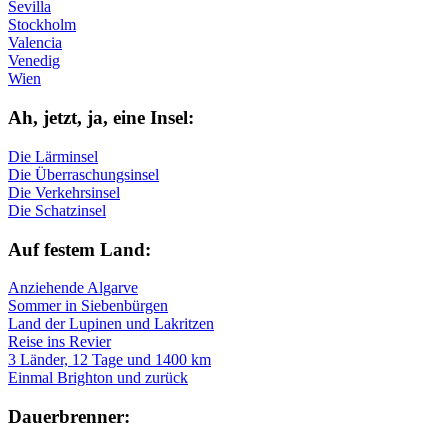
Sevilla
Stockholm
Valencia
Venedig
Wien
Ah, jetzt, ja, ei­ne In­sel:
Die Lärminsel
Die Überraschungsinsel
Die Verkehrsinsel
Die Schatzinsel
Auf fe­stem Land:
Anziehende Algarve
Sommer in Siebenbürgen
Land der Lupinen und Lakritzen
Reise ins Revier
3 Länder, 12 Tage und 1400 km
Einmal Brighton und zurück
Dau­er­bren­ner: