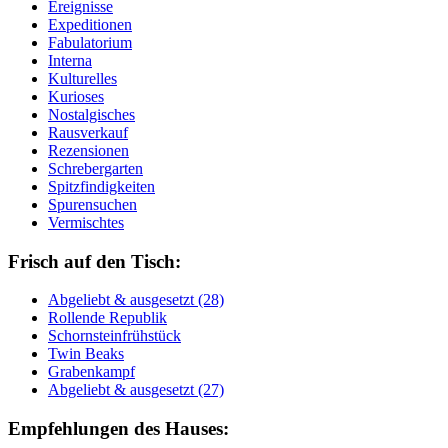
Ereignisse
Expeditionen
Fabulatorium
Interna
Kulturelles
Kurioses
Nostalgisches
Rausverkauf
Rezensionen
Schrebergarten
Spitzfindigkeiten
Spurensuchen
Vermischtes
Frisch auf den Tisch:
Ab­ge­liebt & aus­ge­setzt (28)
Rol­len­de Re­pu­blik
Schorn­stein­früh­stück
Twin Beaks
Gra­ben­kampf
Ab­ge­liebt & aus­ge­setzt (27)
Empfehlungen des Hauses: