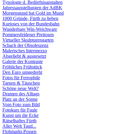
Typologie d. Bedürfnisanstalten
Jahressausstellungen der AdBK
Morgenstund hat Gold im Mund
1000 Gründe, Fürth zu lieben
Kurioses von der Bundesbahn
Wunderbare Win-Weichware
Pommersfeldener Pretiosen
Virtueller Skulpturengarten
Schach der Obsoleszenz
Malerisches Intermezzo
Abgeliebt & ausgesetzt
Galerie der Kontraste
Fröhliches Frühstück
Den Euro umgedreht
Fotos für Ferrophile
Tarnen & Täuschen
Schöne neue Welt?
Dramen des Alltags
Platz an der Sonne
Vom Foto zum Bild
Fotokurs für Faule
Kunst um die Ecke
Rätselhaftes Fürth
Aller Welt Tand...
Flohmarkt-Possen