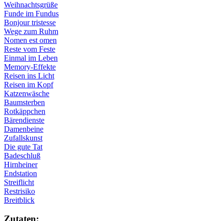
Weihnachtsgrüße
Funde im Fundus
Bonjour tristesse
Wege zum Ruhm
Nomen est omen
Reste vom Feste
Einmal im Leben
Memory-Effekte
Reisen ins Licht
Reisen im Kopf
Katzenwäsche
Baumsterben
Rotkäppchen
Bärendienste
Damenbeine
Zufallskunst
Die gute Tat
Badeschluß
Hirnheiner
Endstation
Streiflicht
Restrisiko
Breitblick
Zu­ta­ten: