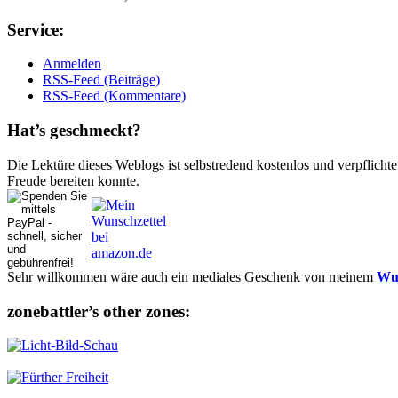
Ser­vice:
Anmelden
RSS-Feed (Beiträge)
RSS-Feed (Kommentare)
Hat’s ge­schmeckt?
Die Lektüre dieses Weblogs ist selbstredend kostenlos und ver­pflich­te
Freude bereiten konnte.
Sehr willkommen wäre auch ein mediales Geschenk von meinem
Wun
zonebattler’s other zo­nes: