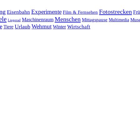
ng
Fotostrecken
Experimente
Eisenbahn
Frü
Film & Fernsehen
ele
Menschen
Maschinenraum
Mittagspause
Mus
Multimedia
Liegerad
e
Wehmut
Urlaub
Tiere
Wirtschaft
Winter