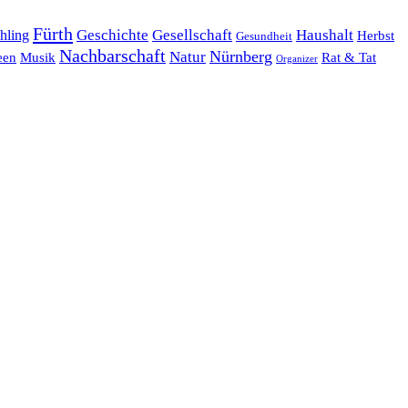
Fürth
hling
Geschichte
Gesellschaft
Haushalt
Herbst
Gesundheit
Nachbarschaft
Nürnberg
Natur
een
Musik
Rat & Tat
Organizer