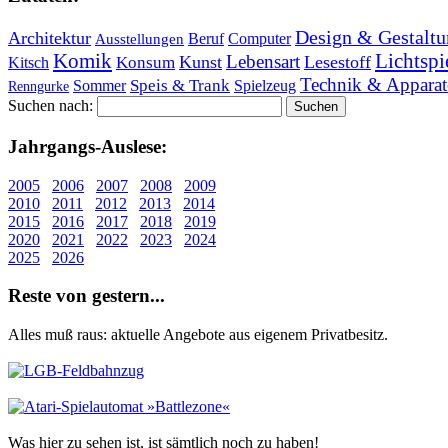
Design & Gestaltu
Architektur
Beruf
Computer
Ausstellungen
Lichtspi
Komik
Lebensart
Kunst
Lesestoff
Konsum
Kitsch
Technik & Apparat
Speis & Trank
Sommer
Spielzeug
Renngurke
Suchen nach:
Jahr­gangs-Aus­le­se:
2005
2006
2007
2008
2009
2010
2011
2012
2013
2014
2015
2016
2017
2018
2019
2020
2021
2022
2023
2024
2025
2026
Re­ste von ge­stern...
Alles muß raus: aktuelle An­ge­bo­te aus eigenem Privatbesitz.
Was hier zu sehen ist, ist sämt­lich noch zu haben!