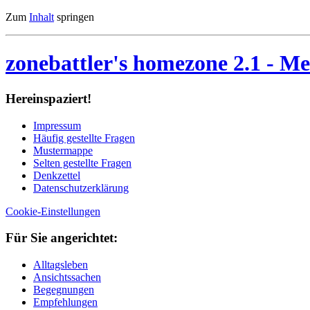
Zum
Inhalt
springen
zonebattler's homezone 2.1
- Me
Her­ein­spa­ziert!
Im­pres­sum
Häu­fig ge­stell­te Fra­gen
Mu­ster­map­pe
Sel­ten ge­stell­te Fra­gen
Denk­zet­tel
Da­ten­schutz­er­klä­rung
Cookie-Einstellungen
Für Sie an­ge­rich­tet:
Alltagsleben
Ansichtssachen
Begegnungen
Empfehlungen