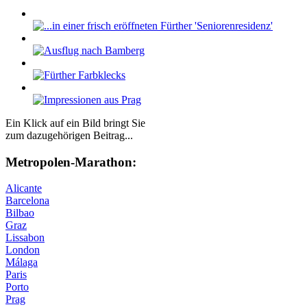
Ein Klick auf ein Bild bringt Sie
zum dazugehörigen Beitrag...
Me­tro­po­len-Ma­ra­thon:
Alicante
Barcelona
Bilbao
Graz
Lissabon
London
Málaga
Paris
Porto
Prag