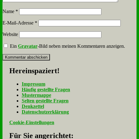
Name
*
E-Mail-Adresse
*
Website
Ein
Gravatar
-Bild neben meinen Kommentaren anzeigen.
Her­ein­spa­ziert!
Im­pres­sum
Häu­fig ge­stell­te Fra­gen
Mu­ster­map­pe
Sel­ten ge­stell­te Fra­gen
Denk­zet­tel
Da­ten­schutz­er­klä­rung
Cookie-Einstellungen
Für Sie an­ge­rich­tet: