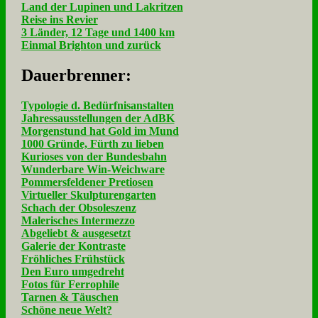
Land der Lupinen und Lakritzen
Reise ins Revier
3 Länder, 12 Tage und 1400 km
Einmal Brighton und zurück
Dau­er­bren­ner:
Typologie d. Bedürfnisanstalten
Jahressausstellungen der AdBK
Morgenstund hat Gold im Mund
1000 Gründe, Fürth zu lieben
Kurioses von der Bundesbahn
Wunderbare Win-Weichware
Pommersfeldener Pretiosen
Virtueller Skulpturengarten
Schach der Obsoleszenz
Malerisches Intermezzo
Abgeliebt & ausgesetzt
Galerie der Kontraste
Fröhliches Frühstück
Den Euro umgedreht
Fotos für Ferrophile
Tarnen & Täuschen
Schöne neue Welt?