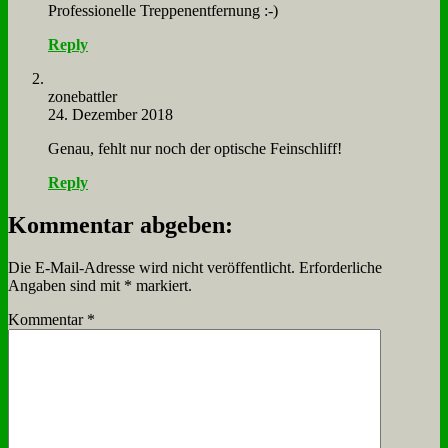
Pro­fes­sio­nel­le Trep­pen­ent­fer­nung :-)
Reply
zone­batt­ler
24. Dezember 2018
Ge­nau, fehlt nur noch der op­ti­sche Fein­schliff!
Reply
Kommentar abgeben:
Die E-Mail-Adresse wird nicht veröffentlicht.
Erforderliche
Angaben sind mit
*
markiert.
Kommentar
*