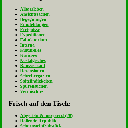
Alltagsleben
Ansichtssachen
Begegnungen
Empfehlungen
Ereignisse
Expeditionen
Fabulatorium
Interna
Kulturelles
Kurioses
Nostalgisches
Rausverkauf
Rezensionen
Schrebergarten
Spitzfindigkeiten
Spurensuchen
Vermischtes
Frisch auf den Tisch:
Ab­ge­liebt & aus­ge­setzt (28)
Rol­len­de Re­pu­blik
Schorn­stein­früh­stück