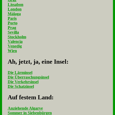
Lissabon
London
Málaga
Paris
Porto
Prag
Sevilla
Stockholm
Valencia
Venedig
Wien
Ah, jetzt, ja, ei­ne In­sel:
Die Lärminsel
Die Überraschungsinsel
Die Verkehrsinsel
Die Schatzinsel
Auf fe­stem Land:
Anziehende Algarve
Sommer in Siebenbürgen