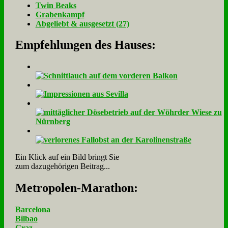
Twin Beaks
Gra­ben­kampf
Ab­ge­liebt & aus­ge­setzt (27)
Empfehlungen des Hauses:
Ein Klick auf ein Bild bringt Sie
zum dazugehörigen Beitrag...
Me­tro­po­len-Ma­ra­thon:
Barcelona
Bilbao
Graz