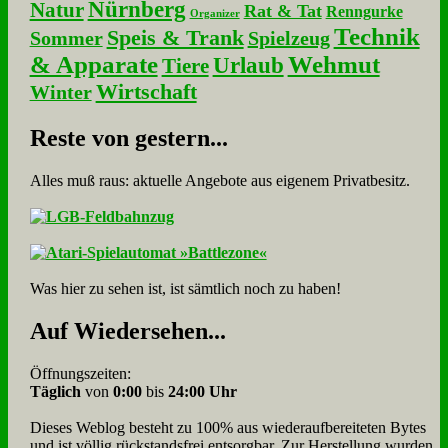
Nürnberg
Natur
Rat & Tat
Renngurke
Organizer
Technik
Speis & Trank
Sommer
Spielzeug
& Apparate
Wehmut
Urlaub
Tiere
Wirtschaft
Winter
Re­ste von ge­stern...
Alles muß raus: aktuelle An­ge­bo­te aus eigenem Privatbesitz.
Was hier zu sehen ist, ist sämt­lich noch zu haben!
Auf Wie­der­se­hen...
Öffnungszeiten:
Täglich
von
0:00
bis
24:00 Uhr
Dieses Weblog besteht zu 100% aus wie­der­auf­bereite­ten Bytes
und ist völlig rück­stands­frei ent­sorg­bar. Zur Herstellung wurden