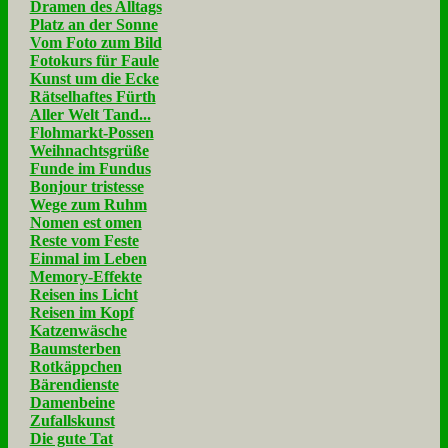
Dramen des Alltags
Platz an der Sonne
Vom Foto zum Bild
Fotokurs für Faule
Kunst um die Ecke
Rätselhaftes Fürth
Aller Welt Tand...
Flohmarkt-Possen
Weihnachtsgrüße
Funde im Fundus
Bonjour tristesse
Wege zum Ruhm
Nomen est omen
Reste vom Feste
Einmal im Leben
Memory-Effekte
Reisen ins Licht
Reisen im Kopf
Katzenwäsche
Baumsterben
Rotkäppchen
Bärendienste
Damenbeine
Zufallskunst
Die gute Tat