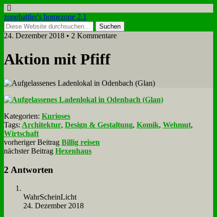
zonebattler's homezone 2.1
24. Dezember 2018 • 2 Kommentare
Ak­ti­on mit Pfiff
Kategorien:
Kurioses
Tags:
Architektur
,
Design & Gestaltung
,
Komik
,
Wehmut
,
Wirtschaft
vorheriger Beitrag
Billig reisen
nächster Beitrag
Hexenhaus
2 Antworten
Wahr­Schein­Licht
24. Dezember 2018