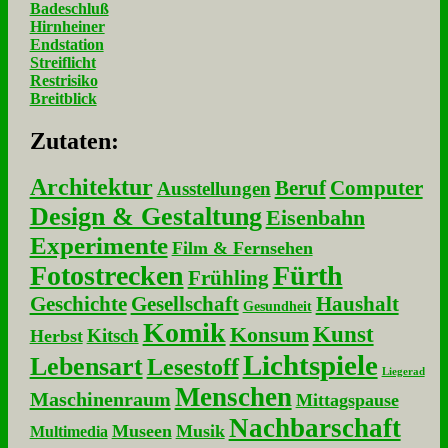
Badeschluß
Hirnheiner
Endstation
Streiflicht
Restrisiko
Breitblick
Zu­ta­ten:
Architektur
Beruf
Computer
Ausstellungen
Design & Gestaltung
Eisenbahn
Experimente
Film & Fernsehen
Fotostrecken
Fürth
Frühling
Geschichte
Gesellschaft
Haushalt
Gesundheit
Komik
Kunst
Konsum
Kitsch
Herbst
Lichtspiele
Lebensart
Lesestoff
Liegerad
Menschen
Maschinenraum
Mittagspause
Nachbarschaft
Museen
Musik
Multimedia