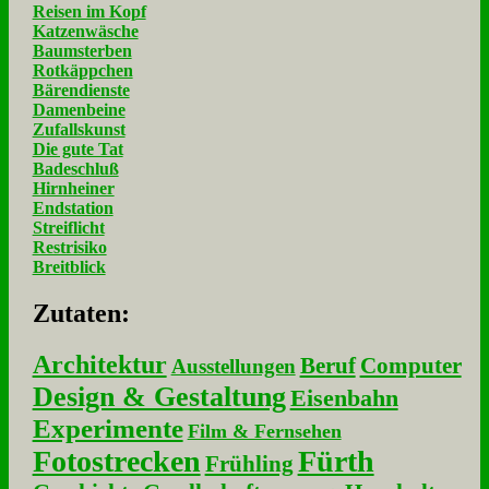
Reisen im Kopf
Katzenwäsche
Baumsterben
Rotkäppchen
Bärendienste
Damenbeine
Zufallskunst
Die gute Tat
Badeschluß
Hirnheiner
Endstation
Streiflicht
Restrisiko
Breitblick
Zu­ta­ten:
Architektur
Beruf
Computer
Ausstellungen
Design & Gestaltung
Eisenbahn
Experimente
Film & Fernsehen
Fotostrecken
Fürth
Frühling