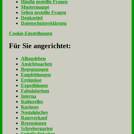
Häu­fig ge­stell­te Fra­gen
Mu­ster­map­pe
Sel­ten ge­stell­te Fra­gen
Denk­zet­tel
Da­ten­schutz­er­klä­rung
Cookie-Einstellungen
Für Sie an­ge­rich­tet:
Alltagsleben
Ansichtssachen
Begegnungen
Empfehlungen
Ereignisse
Expeditionen
Fabulatorium
Interna
Kulturelles
Kurioses
Nostalgisches
Rausverkauf
Rezensionen
Schrebergarten
Spitzfindigkeiten