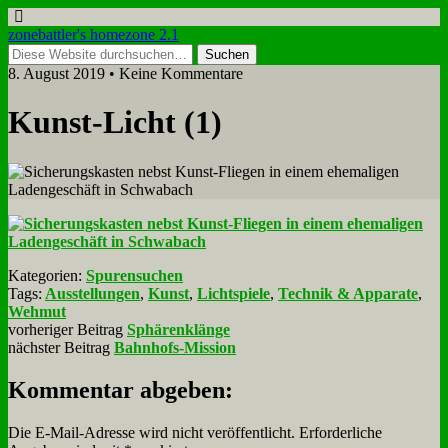
zonebattler's homezone 2.1
8. August 2019 • Keine Kommentare
Kunst-Licht (1)
Kategorien:
Spurensuchen
Tags:
Ausstellungen
,
Kunst
,
Lichtspiele
,
Technik & Apparate
,
Wehmut
vorheriger Beitrag
Sphärenklänge
nächster Beitrag
Bahnhofs-Mission
Kommentar abgeben:
Die E-Mail-Adresse wird nicht veröffentlicht.
Erforderliche