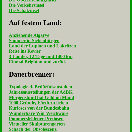
Die Verkehrsinsel
Die Schatzinsel
Auf fe­stem Land:
Anziehende Algarve
Sommer in Siebenbürgen
Land der Lupinen und Lakritzen
Reise ins Revier
3 Länder, 12 Tage und 1400 km
Einmal Brighton und zurück
Dau­er­bren­ner:
Typologie d. Bedürfnisanstalten
Jahressausstellungen der AdBK
Morgenstund hat Gold im Mund
1000 Gründe, Fürth zu lieben
Kurioses von der Bundesbahn
Wunderbare Win-Weichware
Pommersfeldener Pretiosen
Virtueller Skulpturengarten
Schach der Obsoleszenz