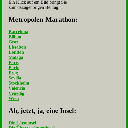
Ein Klick auf ein Bild bringt Sie
zum dazugehörigen Beitrag...
Me­tro­po­len-Ma­ra­thon:
Barcelona
Bilbao
Graz
Lissabon
London
Málaga
Paris
Porto
Prag
Sevilla
Stockholm
Valencia
Venedig
Wien
Ah, jetzt, ja, ei­ne In­sel:
Die Lärminsel
Die Überraschungsinsel