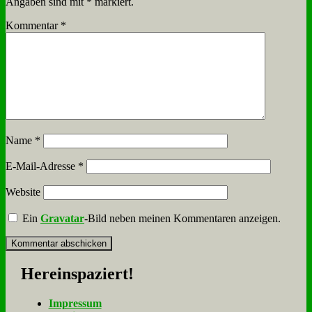
Angaben sind mit
*
markiert.
Kommentar
*
Name
*
E-Mail-Adresse
*
Website
Ein
Gravatar
-Bild neben meinen Kommentaren anzeigen.
Her­ein­spa­ziert!
Im­pres­sum