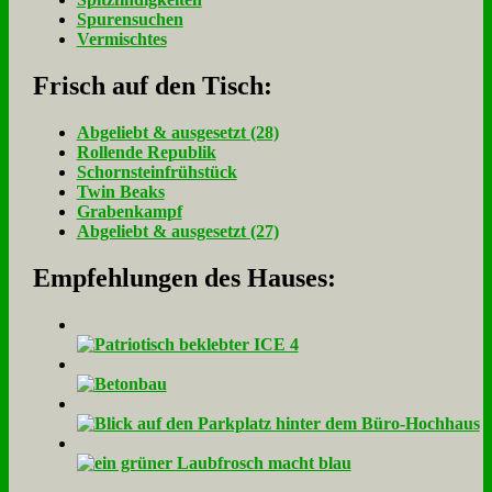
Spurensuchen
Vermischtes
Frisch auf den Tisch:
Ab­ge­liebt & aus­ge­setzt (28)
Rol­len­de Re­pu­blik
Schorn­stein­früh­stück
Twin Beaks
Gra­ben­kampf
Ab­ge­liebt & aus­ge­setzt (27)
Empfehlungen des Hauses: