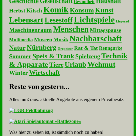
Geschichte
Gesellschaft
Haushalt
Gesundheit
Komik
Kunst
Konsum
Kitsch
Herbst
Lichtspiele
Lebensart
Lesestoff
Liegerad
Menschen
Maschinenraum
Mittagspause
Nachbarschaft
Museen
Musik
Multimedia
Nürnberg
Natur
Rat & Tat
Renngurke
Organizer
Technik
Speis & Trank
Sommer
Spielzeug
& Apparate
Wehmut
Urlaub
Tiere
Wirtschaft
Winter
Re­ste von ge­stern...
Alles muß raus: aktuelle An­ge­bo­te aus eigenem Privatbesitz.
Was hier zu sehen ist, ist sämt­lich noch zu haben!