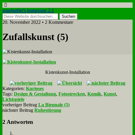
zonebattler's homezone 2.1
20. November 2022 • 2 Kommentare
Zu­falls­kunst (5)
Ki­sten­kunst-In­stal­la­ti­on
Kategorien:
Kurioses
Tags:
Design & Gestaltung
,
Fotostrecken
,
Komik
,
Kunst
,
Lichtspiele
vorheriger Beitrag
La Biennale (5)
nächster Beitrag
Ruhestörung
2 Antworten