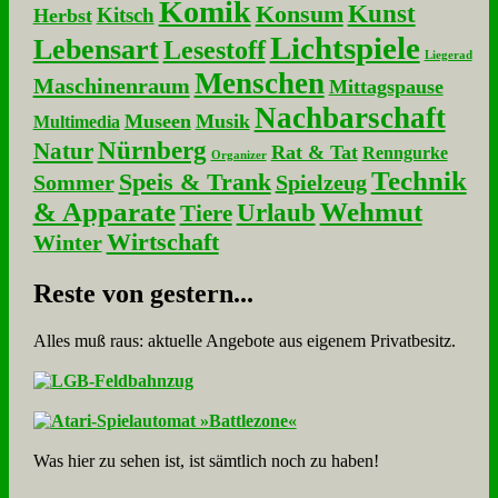
Komik
Kunst
Konsum
Kitsch
Herbst
Lichtspiele
Lebensart
Lesestoff
Liegerad
Menschen
Maschinenraum
Mittagspause
Nachbarschaft
Museen
Musik
Multimedia
Nürnberg
Natur
Rat & Tat
Renngurke
Organizer
Technik
Speis & Trank
Sommer
Spielzeug
& Apparate
Wehmut
Urlaub
Tiere
Wirtschaft
Winter
Re­ste von ge­stern...
Alles muß raus: aktuelle An­ge­bo­te aus eigenem Privatbesitz.
Was hier zu sehen ist, ist sämt­lich noch zu haben!