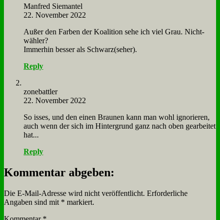
Man­fred Sie­man­tel
22. November 2022
Au­ßer den Far­ben der Ko­ali­ti­on se­he ich viel Grau. Nicht­
wäh­ler?
Im­mer­hin bes­ser als Schwarz(seher).
Reply
zone­batt­ler
22. November 2022
So is­ses, und den ei­nen Brau­nen kann man wohl igno­rie­ren,
auch wenn der sich im Hin­ter­grund ganz nach oben ge­ar­bei­tet
hat...
Reply
Kommentar abgeben:
Die E-Mail-Adresse wird nicht veröffentlicht.
Erforderliche
Angaben sind mit
*
markiert.
Kommentar
*