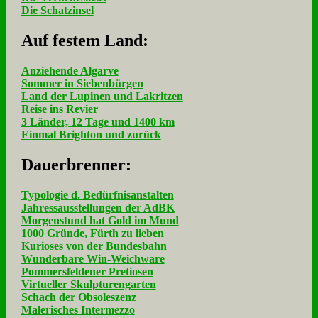
Die Schatzinsel
Auf fe­stem Land:
Anziehende Algarve
Sommer in Siebenbürgen
Land der Lupinen und Lakritzen
Reise ins Revier
3 Länder, 12 Tage und 1400 km
Einmal Brighton und zurück
Dau­er­bren­ner:
Typologie d. Bedürfnisanstalten
Jahressausstellungen der AdBK
Morgenstund hat Gold im Mund
1000 Gründe, Fürth zu lieben
Kurioses von der Bundesbahn
Wunderbare Win-Weichware
Pommersfeldener Pretiosen
Virtueller Skulpturengarten
Schach der Obsoleszenz
Malerisches Intermezzo