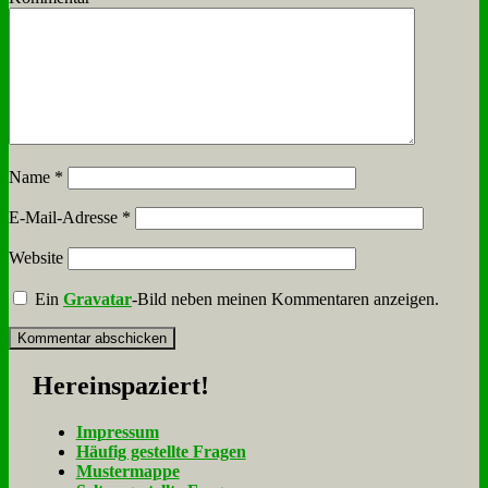
Name
*
E-Mail-Adresse
*
Website
Ein
Gravatar
-Bild neben meinen Kommentaren anzeigen.
Her­ein­spa­ziert!
Im­pres­sum
Häu­fig ge­stell­te Fra­gen
Mu­ster­map­pe