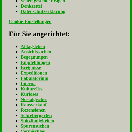
Sel­ten ge­stell­te Fra­gen
Denk­zet­tel
Da­ten­schutz­er­klä­rung
Cookie-Einstellungen
Für Sie an­ge­rich­tet:
Alltagsleben
Ansichtssachen
Begegnungen
Empfehlungen
Ereignisse
Expeditionen
Fabulatorium
Interna
Kulturelles
Kurioses
Nostalgisches
Rausverkauf
Rezensionen
Schrebergarten
Spitzfindigkeiten
Spurensuchen
Vermischtes