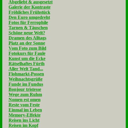
Abgeliebt & ausgesetzt
Galerie der Kontraste
Fröhliches Frühstück
Den Euro umgedreht
Fotos für Ferrophile
Tarnen & Täuschen
Schöne neue Welt?
Dramen des Alltags
Platz an der Sonne
Vom Foto zum Bild
Fotokurs für Faule
Kunst um die Ecke
Rätselhaftes Fürth
Aller Welt Tand...
Flohmarkt-Possen
Weihnachtsgrüße
Funde im Fundus
Bonjour tristesse
Wege zum Ruhm
Nomen est omen
Reste vom Feste
Einmal im Leben
Memory-Effekte
Reisen ins Licht
Reisen im Kopf