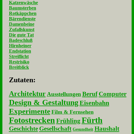
Katzenwäsche
Baumsterben
Rotkäppchen
Bärendienste
Damenbeine
Zufallskunst
Die gute Tat
Badeschluß
Hirnheiner
Endstation
Streiflicht
Restrisiko
Breitblick
Zu­ta­ten:
Architektur
Beruf
Computer
Ausstellungen
Design & Gestaltung
Eisenbahn
Experimente
Film & Fernsehen
Fotostrecken
Fürth
Frühling
Geschichte
Gesellschaft
Haushalt
Gesundheit