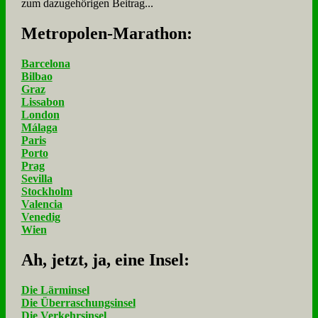
zum dazugehörigen Beitrag...
Me­tro­po­len-Ma­ra­thon:
Barcelona
Bilbao
Graz
Lissabon
London
Málaga
Paris
Porto
Prag
Sevilla
Stockholm
Valencia
Venedig
Wien
Ah, jetzt, ja, ei­ne In­sel:
Die Lärminsel
Die Überraschungsinsel
Die Verkehrsinsel