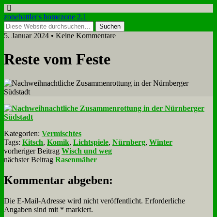
zonebattler's homezone 2.1
5. Januar 2024 • Keine Kommentare
Re­ste vom Fe­ste
Kategorien:
Vermischtes
Tags:
Kitsch
,
Komik
,
Lichtspiele
,
Nürnberg
,
Winter
vorheriger Beitrag
Wisch und weg
nächster Beitrag
Rasenmäher
Kommentar abgeben:
Die E-Mail-Adresse wird nicht veröffentlicht.
Erforderliche
Angaben sind mit
*
markiert.