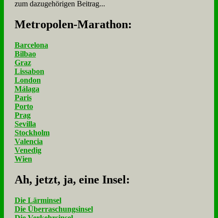
zum dazugehörigen Beitrag...
Me­tro­po­len-Ma­ra­thon:
Barcelona
Bilbao
Graz
Lissabon
London
Málaga
Paris
Porto
Prag
Sevilla
Stockholm
Valencia
Venedig
Wien
Ah, jetzt, ja, ei­ne In­sel:
Die Lärminsel
Die Überraschungsinsel
Die Verkehrsinsel