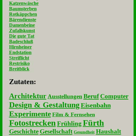
Katzenwäsche
Baumsterben
Rotkäppchen
Bärendienste
Damenbeine
Zufallskunst
Die gute Tat
Badeschluß
Hirnheiner
Endstation
Streiflicht
Restrisiko
Breitblick
Zu­ta­ten:
Architektur
Beruf
Computer
Ausstellungen
Design & Gestaltung
Eisenbahn
Experimente
Film & Fernsehen
Fotostrecken
Fürth
Frühling
Geschichte
Gesellschaft
Haushalt
Gesundheit