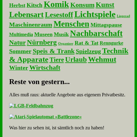
Komik
Kunst
Konsum
Kitsch
Herbst
Lichtspiele
Lebensart
Lesestoff
Liegerad
Menschen
Maschinenraum
Mittagspause
Nachbarschaft
Museen
Musik
Multimedia
Nürnberg
Natur
Rat & Tat
Renngurke
Organizer
Technik
Speis & Trank
Sommer
Spielzeug
& Apparate
Wehmut
Urlaub
Tiere
Wirtschaft
Winter
Re­ste von ge­stern...
Alles muß raus: aktuelle An­ge­bo­te aus eigenem Privatbesitz.
Was hier zu sehen ist, ist sämt­lich noch zu haben!