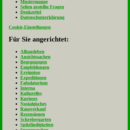
Mu­ster­map­pe
Sel­ten ge­stell­te Fra­gen
Denk­zet­tel
Da­ten­schutz­er­klä­rung
Cookie-Einstellungen
Für Sie an­ge­rich­tet:
Alltagsleben
Ansichtssachen
Begegnungen
Empfehlungen
Ereignisse
Expeditionen
Fabulatorium
Interna
Kulturelles
Kurioses
Nostalgisches
Rausverkauf
Rezensionen
Schrebergarten
Spitzfindigkeiten
Spurensuchen