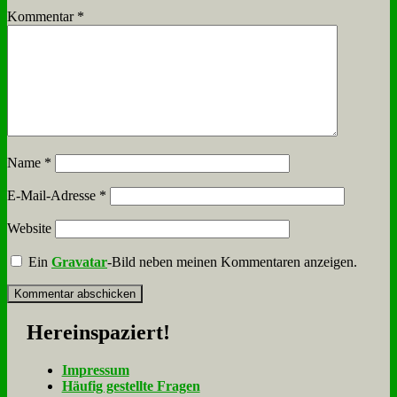
Kommentar
*
Name
*
E-Mail-Adresse
*
Website
Ein
Gravatar
-Bild neben meinen Kommentaren anzeigen.
Her­ein­spa­ziert!
Im­pres­sum
Häu­fig ge­stell­te Fra­gen