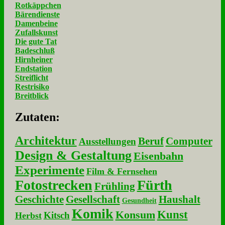
Rotkäppchen
Bärendienste
Damenbeine
Zufallskunst
Die gute Tat
Badeschluß
Hirnheiner
Endstation
Streiflicht
Restrisiko
Breitblick
Zu­ta­ten:
Architektur
Beruf
Computer
Ausstellungen
Design & Gestaltung
Eisenbahn
Experimente
Film & Fernsehen
Fotostrecken
Fürth
Frühling
Geschichte
Gesellschaft
Haushalt
Gesundheit
Komik
Kunst
Konsum
Kitsch
Herbst