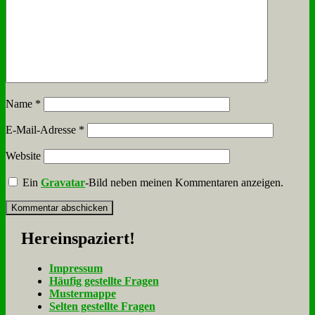
Name
*
E-Mail-Adresse
*
Website
Ein
Gravatar
-Bild neben meinen Kommentaren anzeigen.
Her­ein­spa­ziert!
Im­pres­sum
Häu­fig ge­stell­te Fra­gen
Mu­ster­map­pe
Sel­ten ge­stell­te Fra­gen