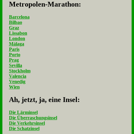
Me­tro­po­len-Ma­ra­thon:
Barcelona
Bilbao
Graz
Lissabon
London
Málaga
Paris
Porto
Prag
Sevilla
Stockholm
Valencia
Venedig
Wien
Ah, jetzt, ja, ei­ne In­sel:
Die Lärminsel
Die Überraschungsinsel
Die Verkehrsinsel
Die Schatzinsel