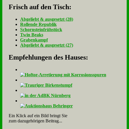
Frisch auf den Tisch:
Ab­ge­liebt & aus­ge­setzt (28)
Rol­len­de Re­pu­blik
Schorn­stein­früh­stück
Twin Beaks
Gra­ben­kampf
Ab­ge­liebt & aus­ge­setzt (27)
Empfehlungen des Hauses:
Ein Klick auf ein Bild bringt Sie
zum dazugehörigen Beitrag...