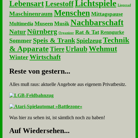
Lichtspiele
Lebensart
Lesestoff
Liegerad
Menschen
Maschinenraum
Mittagspause
Nachbarschaft
Museen
Musik
Multimedia
Nürnberg
Natur
Rat & Tat
Renngurke
Organizer
Technik
Speis & Trank
Sommer
Spielzeug
& Apparate
Wehmut
Urlaub
Tiere
Wirtschaft
Winter
Re­ste von ge­stern...
Alles muß raus: aktuelle An­ge­bo­te aus eigenem Privatbesitz.
Was hier zu sehen ist, ist sämt­lich noch zu haben!
Auf Wie­der­se­hen...