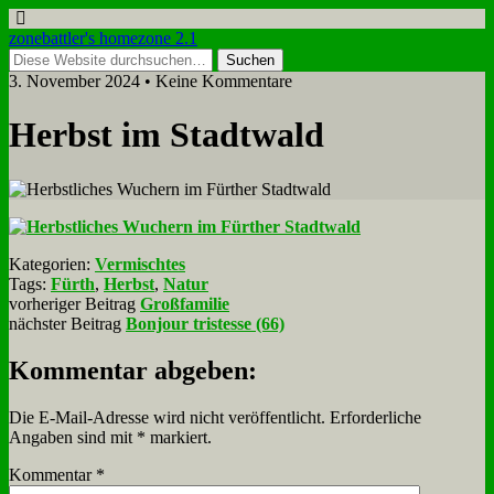
zonebattler's homezone 2.1
3. November 2024 • Keine Kommentare
Herbst im Stadt­wald
Kategorien:
Vermischtes
Tags:
Fürth
,
Herbst
,
Natur
vorheriger Beitrag
Großfamilie
nächster Beitrag
Bonjour tristesse (66)
Kommentar abgeben:
Die E-Mail-Adresse wird nicht veröffentlicht.
Erforderliche
Angaben sind mit
*
markiert.
Kommentar
*