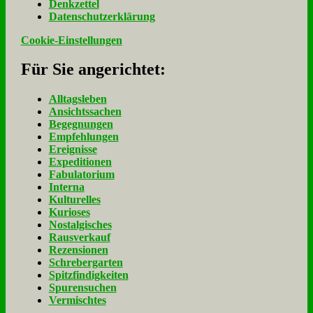
Denk­zet­tel
Da­ten­schutz­er­klä­rung
Cookie-Einstellungen
Für Sie an­ge­rich­tet:
Alltagsleben
Ansichtssachen
Begegnungen
Empfehlungen
Ereignisse
Expeditionen
Fabulatorium
Interna
Kulturelles
Kurioses
Nostalgisches
Rausverkauf
Rezensionen
Schrebergarten
Spitzfindigkeiten
Spurensuchen
Vermischtes