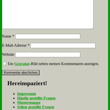
Name
*
E-Mail-Adresse
*
Website
Ein
Gravatar
-Bild neben meinen Kommentaren anzeigen.
Her­ein­spa­ziert!
Im­pres­sum
Häu­fig ge­stell­te Fra­gen
Mu­ster­map­pe
Sel­ten ge­stell­te Fra­gen