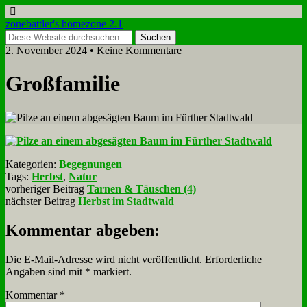
zonebattler's homezone 2.1
2. November 2024 • Keine Kommentare
Groß­fa­mi­lie
Kategorien:
Begegnungen
Tags:
Herbst
,
Natur
vorheriger Beitrag
Tarnen & Täuschen (4)
nächster Beitrag
Herbst im Stadtwald
Kommentar abgeben:
Die E-Mail-Adresse wird nicht veröffentlicht.
Erforderliche
Angaben sind mit
*
markiert.
Kommentar
*