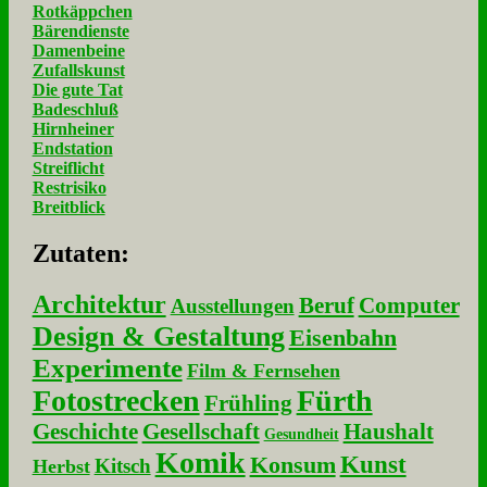
Rotkäppchen
Bärendienste
Damenbeine
Zufallskunst
Die gute Tat
Badeschluß
Hirnheiner
Endstation
Streiflicht
Restrisiko
Breitblick
Zu­ta­ten:
Architektur
Beruf
Computer
Ausstellungen
Design & Gestaltung
Eisenbahn
Experimente
Film & Fernsehen
Fotostrecken
Fürth
Frühling
Geschichte
Gesellschaft
Haushalt
Gesundheit
Komik
Kunst
Konsum
Kitsch
Herbst