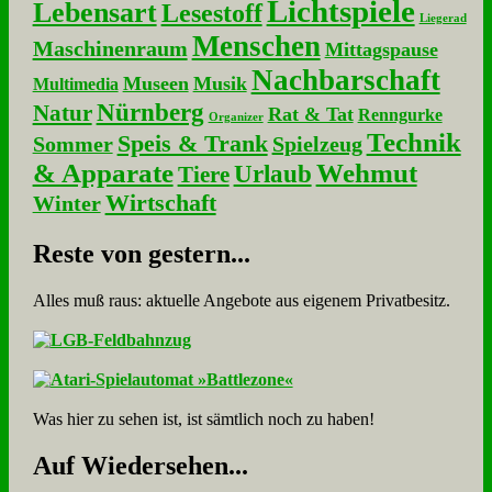
Lichtspiele
Lebensart
Lesestoff
Liegerad
Menschen
Maschinenraum
Mittagspause
Nachbarschaft
Museen
Musik
Multimedia
Nürnberg
Natur
Rat & Tat
Renngurke
Organizer
Technik
Speis & Trank
Sommer
Spielzeug
& Apparate
Wehmut
Urlaub
Tiere
Wirtschaft
Winter
Re­ste von ge­stern...
Alles muß raus: aktuelle An­ge­bo­te aus eigenem Privatbesitz.
Was hier zu sehen ist, ist sämt­lich noch zu haben!
Auf Wie­der­se­hen...