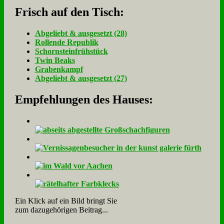
Frisch auf den Tisch:
Ab­ge­liebt & aus­ge­setzt (28)
Rol­len­de Re­pu­blik
Schorn­stein­früh­stück
Twin Beaks
Gra­ben­kampf
Ab­ge­liebt & aus­ge­setzt (27)
Empfehlungen des Hauses:
Ein Klick auf ein Bild bringt Sie
zum dazugehörigen Beitrag...