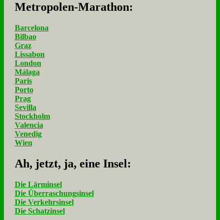
Me­tro­po­len-Ma­ra­thon:
Barcelona
Bilbao
Graz
Lissabon
London
Málaga
Paris
Porto
Prag
Sevilla
Stockholm
Valencia
Venedig
Wien
Ah, jetzt, ja, ei­ne In­sel:
Die Lärminsel
Die Überraschungsinsel
Die Verkehrsinsel
Die Schatzinsel