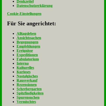
Denk­zet­tel
Da­ten­schutz­er­klä­rung
Cookie-Einstellungen
Für Sie an­ge­rich­tet:
Alltagsleben
Ansichtssachen
Begegnungen
Empfehlungen
Ereignisse
Expeditionen
Fabulatorium
Interna
Kulturelles
Kurioses
Nostalgisches
Rausverkauf
Rezensionen
Schrebergarten
Spitzfindigkeiten
Spurensuchen
Vermischtes