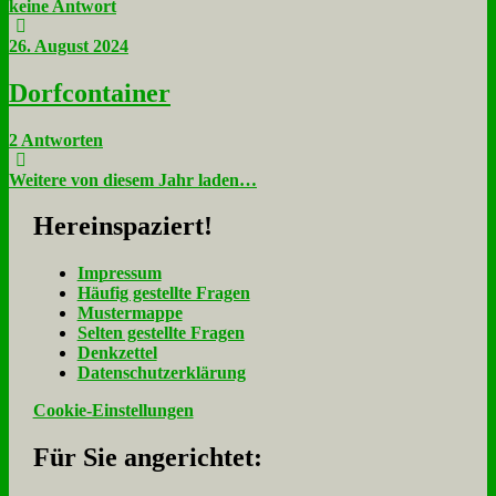
keine Antwort
26. August 2024
Dorf­con­tai­ner
2 Antworten
Weitere von diesem Jahr laden…
Her­ein­spa­ziert!
Im­pres­sum
Häu­fig ge­stell­te Fra­gen
Mu­ster­map­pe
Sel­ten ge­stell­te Fra­gen
Denk­zet­tel
Da­ten­schutz­er­klä­rung
Cookie-Einstellungen
Für Sie an­ge­rich­tet: