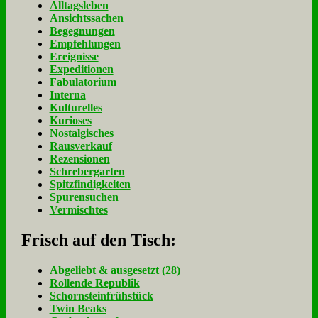
Alltagsleben
Ansichtssachen
Begegnungen
Empfehlungen
Ereignisse
Expeditionen
Fabulatorium
Interna
Kulturelles
Kurioses
Nostalgisches
Rausverkauf
Rezensionen
Schrebergarten
Spitzfindigkeiten
Spurensuchen
Vermischtes
Frisch auf den Tisch:
Ab­ge­liebt & aus­ge­setzt (28)
Rol­len­de Re­pu­blik
Schorn­stein­früh­stück
Twin Beaks