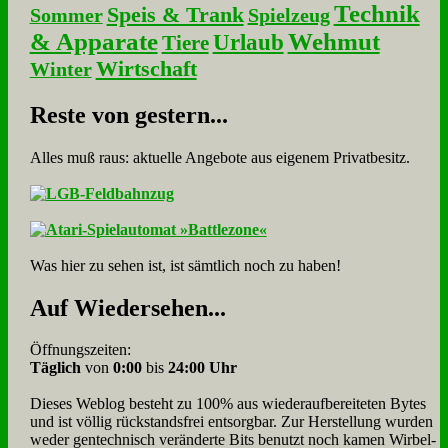
Technik
Speis & Trank
Sommer
Spielzeug
& Apparate
Wehmut
Urlaub
Tiere
Wirtschaft
Winter
Re­ste von ge­stern...
Alles muß raus: aktuelle An­ge­bo­te aus eigenem Privatbesitz.
Was hier zu sehen ist, ist sämt­lich noch zu haben!
Auf Wie­der­se­hen...
Öffnungszeiten:
Täglich
von
0:00
bis
24:00 Uhr
Dieses Weblog besteht zu 100% aus wie­der­auf­bereite­ten Bytes
und ist völlig rück­stands­frei ent­sorg­bar. Zur Herstellung wurden
weder gen­tech­nisch veränderte Bits benutzt noch kamen Wir­bel­