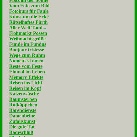
Platz an der Sonne
Vom Foto zum Bild
Fotokurs für Faule
Kunst um die Ecke
Rätselhaftes Fürth
Aller Welt Tand...
Flohmarkt-Possen
Weihnachtsgrüße
Funde im Fundus
Bonjour tristesse
Wege zum Ruhm
Nomen est omen
Reste vom Feste
Einmal im Leben
Memory-Effekte
Reisen ins Licht
Reisen im Kopf
Katzenwäsche
Baumsterben
Rotkäppchen
Bärendienste
Damenbeine
Zufallskunst
Die gute Tat
Badeschluß