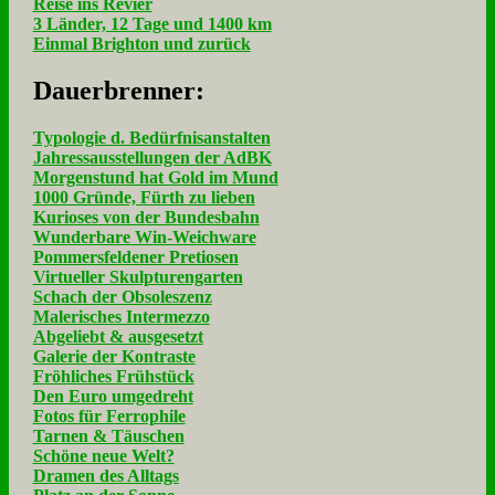
Reise ins Revier
3 Länder, 12 Tage und 1400 km
Einmal Brighton und zurück
Dau­er­bren­ner:
Typologie d. Bedürfnisanstalten
Jahressausstellungen der AdBK
Morgenstund hat Gold im Mund
1000 Gründe, Fürth zu lieben
Kurioses von der Bundesbahn
Wunderbare Win-Weichware
Pommersfeldener Pretiosen
Virtueller Skulpturengarten
Schach der Obsoleszenz
Malerisches Intermezzo
Abgeliebt & ausgesetzt
Galerie der Kontraste
Fröhliches Frühstück
Den Euro umgedreht
Fotos für Ferrophile
Tarnen & Täuschen
Schöne neue Welt?
Dramen des Alltags