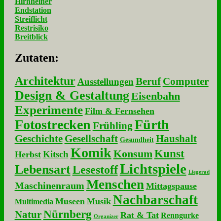
Hirnheiner
Endstation
Streiflicht
Restrisiko
Breitblick
Zu­ta­ten:
Architektur
Beruf
Computer
Ausstellungen
Design & Gestaltung
Eisenbahn
Experimente
Film & Fernsehen
Fotostrecken
Fürth
Frühling
Geschichte
Gesellschaft
Haushalt
Gesundheit
Komik
Kunst
Konsum
Kitsch
Herbst
Lichtspiele
Lebensart
Lesestoff
Liegerad
Menschen
Maschinenraum
Mittagspause
Nachbarschaft
Museen
Musik
Multimedia
Nürnberg
Natur
Rat & Tat
Renngurke
Organizer