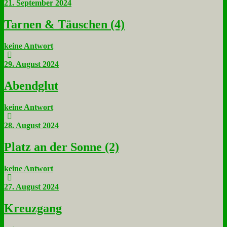
21. September 2024
Tar­nen & Täu­schen (4)
keine Antwort
29. August 2024
Abend­glut
keine Antwort
28. August 2024
Platz an der Son­ne (2)
keine Antwort
27. August 2024
Kreuz­gang