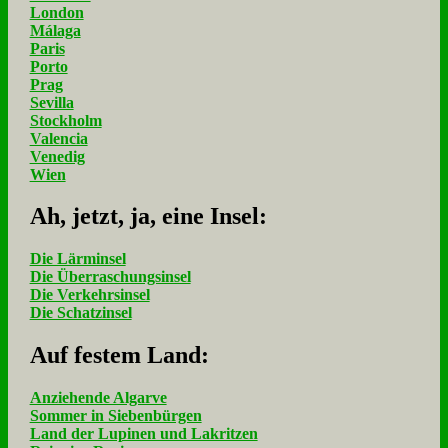
London
Málaga
Paris
Porto
Prag
Sevilla
Stockholm
Valencia
Venedig
Wien
Ah, jetzt, ja, ei­ne In­sel:
Die Lärminsel
Die Überraschungsinsel
Die Verkehrsinsel
Die Schatzinsel
Auf fe­stem Land:
Anziehende Algarve
Sommer in Siebenbürgen
Land der Lupinen und Lakritzen