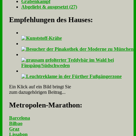
Gra­ben­kampf
Ab­ge­liebt & aus­ge­setzt (27)
Empfehlungen des Hauses:
Ein Klick auf ein Bild bringt Sie
zum dazugehörigen Beitrag...
Me­tro­po­len-Ma­ra­thon:
Barcelona
Bilbao
Graz
Lissabon