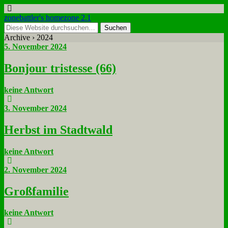
zonebattler's homezone 2.1
Archive › 2024
5. November 2024
Bon­jour tri­stesse (66)
keine Antwort
3. November 2024
Herbst im Stadt­wald
keine Antwort
2. November 2024
Groß­fa­mi­lie
keine Antwort