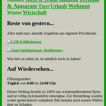
& Apparate
Wehmut
Urlaub
Tiere
Wirtschaft
Winter
Re­ste von ge­stern...
Alles muß raus: aktuelle An­ge­bo­te aus eigenem Privatbesitz.
Was hier zu sehen ist, ist sämt­lich noch zu haben!
Auf Wie­der­se­hen...
Öffnungszeiten:
Täglich
von
0:00
bis
24:00 Uhr
Dieses Weblog besteht zu 100% aus wie­der­auf­bereite­ten Bytes
und ist völlig rück­stands­frei ent­sorg­bar. Zur Herstellung wurden
weder gen­tech­nisch veränderte Bits benutzt noch kamen Wir­bel­
tiere zu Scha­den.