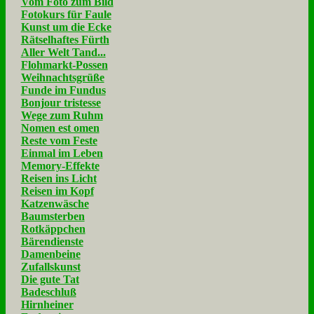
Vom Foto zum Bild
Fotokurs für Faule
Kunst um die Ecke
Rätselhaftes Fürth
Aller Welt Tand...
Flohmarkt-Possen
Weihnachtsgrüße
Funde im Fundus
Bonjour tristesse
Wege zum Ruhm
Nomen est omen
Reste vom Feste
Einmal im Leben
Memory-Effekte
Reisen ins Licht
Reisen im Kopf
Katzenwäsche
Baumsterben
Rotkäppchen
Bärendienste
Damenbeine
Zufallskunst
Die gute Tat
Badeschluß
Hirnheiner