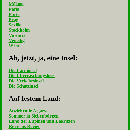
Málaga
Paris
Porto
Prag
Sevilla
Stockholm
Valencia
Venedig
Wien
Ah, jetzt, ja, ei­ne In­sel:
Die Lärminsel
Die Überraschungsinsel
Die Verkehrsinsel
Die Schatzinsel
Auf fe­stem Land:
Anziehende Algarve
Sommer in Siebenbürgen
Land der Lupinen und Lakritzen
Reise ins Revier