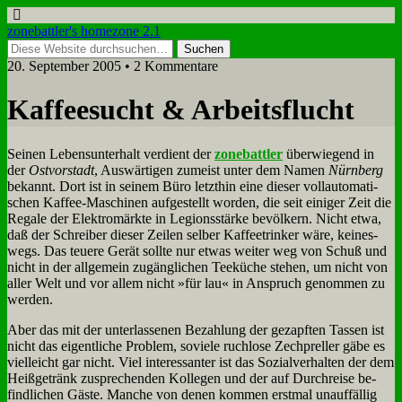
zonebattler's homezone 2.1
20. September 2005 • 2 Kommentare
Kaf­fee­sucht & Ar­beits­flucht
Sei­nen Le­bens­un­ter­halt ver­dient der
zone­batt­ler
über­wie­gend in
der
Ost­vor­stadt
, Aus­wär­ti­gen zu­meist un­ter dem Na­men
Nürn­berg
be­kannt. Dort ist in sei­nem Bü­ro letzt­hin ei­ne die­ser voll­au­to­ma­ti­
schen Kaf­fee-Ma­schi­nen auf­ge­stellt wor­den, die seit ei­ni­ger Zeit die
Re­ga­le der Elek­tro­märk­te in Le­gi­ons­stär­ke be­völ­kern. Nicht et­wa,
daß der Schrei­ber die­ser Zei­len sel­ber Kaf­fee­trin­ker wä­re, kei­nes­
wegs. Das teue­re Ge­rät soll­te nur et­was wei­ter weg von Schuß und
nicht in der all­ge­mein zu­gäng­li­chen Tee­kü­che ste­hen, um nicht von
al­ler Welt und vor al­lem nicht »für lau« in An­spruch ge­nom­men zu
wer­den.
Aber das mit der un­ter­las­se­nen Be­zah­lung der ge­zapf­ten Tas­sen ist
nicht das ei­gent­li­che Pro­blem, so­vie­le ruch­lo­se Zech­prel­ler gä­be es
viel­leicht gar nicht. Viel in­ter­es­san­ter ist das So­zi­al­ver­hal­ten der dem
Heiß­ge­tränk zu­spre­chen­den Kol­le­gen und der auf Durch­rei­se be­
find­li­chen Gä­ste. Man­che von de­nen kom­men erst­mal un­auf­fäl­lig