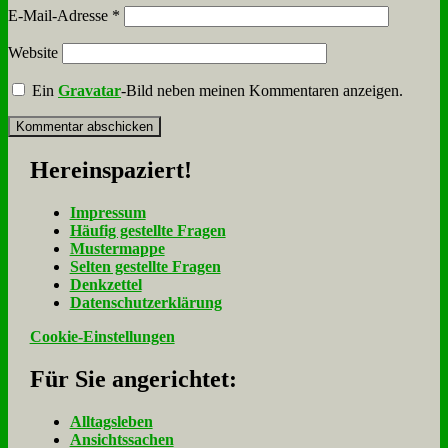
E-Mail-Adresse
*
Website
Ein
Gravatar
-Bild neben meinen Kommentaren anzeigen.
Her­ein­spa­ziert!
Im­pres­sum
Häu­fig ge­stell­te Fra­gen
Mu­ster­map­pe
Sel­ten ge­stell­te Fra­gen
Denk­zet­tel
Da­ten­schutz­er­klä­rung
Cookie-Einstellungen
Für Sie an­ge­rich­tet:
Alltagsleben
Ansichtssachen