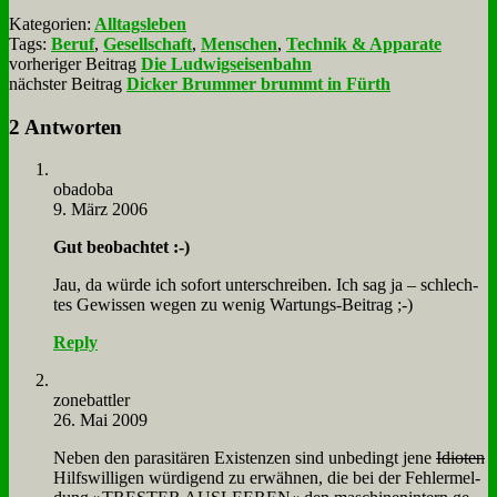
Kategorien:
Alltagsleben
Tags:
Beruf
,
Gesellschaft
,
Menschen
,
Technik & Apparate
vorheriger Beitrag
Die Ludwigseisenbahn
nächster Beitrag
Dicker Brummer brummt in Fürth
2 Antworten
oba­do­ba
9. März 2006
Gut be­ob­ach­tet :-)
Jau, da wür­de ich so­fort un­ter­schrei­ben. Ich sag ja – schlech­
tes Ge­wis­sen we­gen zu we­nig War­tungs-Bei­trag ;-)
Reply
zone­batt­ler
26. Mai 2009
Ne­ben den pa­ra­si­tä­ren Exi­sten­zen sind un­be­dingt je­ne
Idio­ten
Hilfs­wil­li­gen wür­di­gend zu er­wäh­nen, die bei der Feh­ler­mel­