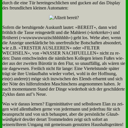
durch die ei­ne Tür her­ein­ge­schli­chen und gucken auf das Dis­play
des freund­li­chen klei­nen Au­to­ma­ten:
So­fern die be­ru­hi­gen­de Aus­kunft lau­tet: »BEREIT«, dann wird
fröh­lich die Tas­se rein­ge­stellt und die Mahle­rei (»krr­krrr­krr«) und
Brü­he­rei (»wu­wu­wu­wu­zischhhhhhh«) geht los. We­he aber, wenn
die An­zei­ge un­er­klär­li­che bis un­er­freu­li­che Bot­schaf­ten ab­son­dert,
wie z.B. »TRESTER AUSLEEREN« oder »FILTER
WECHSELN«, von »WASSER NACHFUELLEN« nicht zu re­
den: Dann ent­schwin­den die näm­li­chen Kol­le­gen lei­sen Fu­ßes wie­
der aus der zwei­ten Bü­ro­tür in den Flur, so un­auf­fäl­lig, als wä­ren sie
nie da­ge­we­sen. Frei­lich nicht für lan­ge: Ei­ne Vier­tel­stun­de spä­ter
trägt sie ih­re Um­lauf­bahn wie­der vor­bei, wohl in der Hoff­nung,
ein(e) andere(r) mö­ge sich in­zwi­schen des Elends er­barmt und sich
der Nö­te des hil­fe­ru­fen­den Ma­schin­chens an­ge­nom­men ha­ben. Je
nach mo­men­ta­nem Stand der Din­ge wie­der­holt sich der ge­schil­der­te
Zy­klus dann auf’s Neue.
Was wir dar­aus ler­nen? Ei­gen­in­i­ti­ta­ti­ve und selbst­lo­sen Elan zu zei­
gen wird al­lent­hal­ben ger­ne von je­der­mann und je­der­frau für sich
be­an­sprucht und von sich be­haup­tet, aber die per­sön­li­che
Glaub­
wür­dig­keit
des/der der­art Trom­meln­den zeigt sich so­fort an
seinem/ihrem Um­gang mit ge­mein­sam ge­nutz­ten Haus­halts­ge­rä­ten!