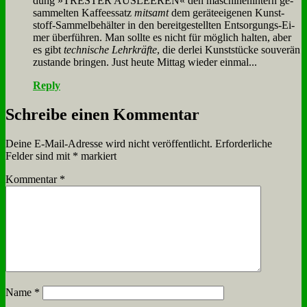
dung »TRESTER AUSLEEREN« den ma­schi­nen­in­tern ge­
sam­mel­ten Kaf­fe­e­s­satz
mit­samt
dem ge­rä­te­ei­ge­nen Kunst­
stoff-Sam­mel­be­häl­ter in den be­reit­ge­stell­ten Ent­sor­gungs-Ei­
mer über­füh­ren. Man soll­te es nicht für mög­lich hal­ten, aber
es gibt
tech­ni­sche Lehr­kräf­te
, die der­lei Kunst­stücke sou­ve­rän
zu­stan­de brin­gen. Just heu­te Mit­tag wie­der ein­mal...
Reply
Schreibe einen Kommentar
Deine E-Mail-Adresse wird nicht veröffentlicht.
Erforderliche
Felder sind mit
*
markiert
Kommentar
*
Name
*