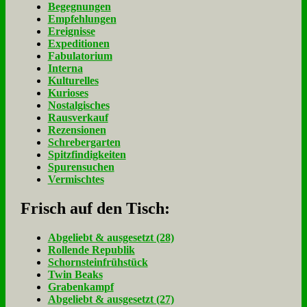
Begegnungen
Empfehlungen
Ereignisse
Expeditionen
Fabulatorium
Interna
Kulturelles
Kurioses
Nostalgisches
Rausverkauf
Rezensionen
Schrebergarten
Spitzfindigkeiten
Spurensuchen
Vermischtes
Frisch auf den Tisch:
Ab­ge­liebt & aus­ge­setzt (28)
Rol­len­de Re­pu­blik
Schorn­stein­früh­stück
Twin Beaks
Gra­ben­kampf
Ab­ge­liebt & aus­ge­setzt (27)