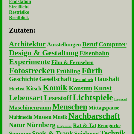
Endstation
Streiflicht
Restrisiko
Breitblick
Zu­ta­ten:
Architektur
Beruf
Computer
Ausstellungen
Design & Gestaltung
Eisenbahn
Experimente
Film & Fernsehen
Fotostrecken
Fürth
Frühling
Geschichte
Gesellschaft
Haushalt
Gesundheit
Komik
Kunst
Konsum
Kitsch
Herbst
Lichtspiele
Lebensart
Lesestoff
Liegerad
Menschen
Maschinenraum
Mittagspause
Nachbarschaft
Museen
Musik
Multimedia
Nürnberg
Natur
Rat & Tat
Renngurke
Organizer
Technik
Speis & Trank
Sommer
Spielzeug