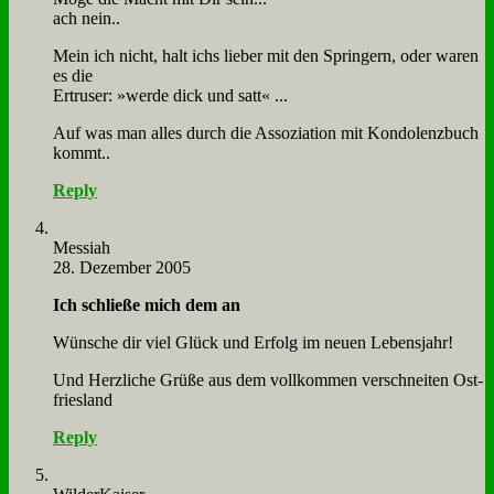
ach nein..
Mein ich nicht, halt ichs lie­ber mit den Sprin­gern, oder wa­ren
es die
Er­tru­ser: »wer­de dick und satt« ...
Auf was man al­les durch die As­so­zia­ti­on mit Kon­do­lenz­buch
kommt..
Reply
Mes­siah
28. Dezember 2005
Ich schlie­ße mich dem an
Wün­sche dir viel Glück und Er­folg im neu­en Le­bens­jahr!
Und Herz­li­che Grü­ße aus dem voll­kom­men ver­schnei­ten Ost­
fries­land
Reply