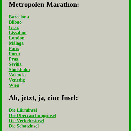
Me­tro­po­len-Ma­ra­thon:
Barcelona
Bilbao
Graz
Lissabon
London
Málaga
Paris
Porto
Prag
Sevilla
Stockholm
Valencia
Venedig
Wien
Ah, jetzt, ja, ei­ne In­sel:
Die Lärminsel
Die Überraschungsinsel
Die Verkehrsinsel
Die Schatzinsel