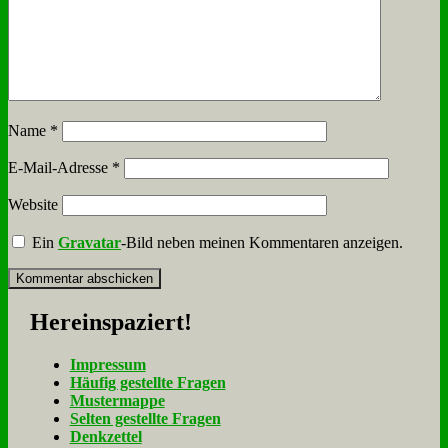
Name
*
E-Mail-Adresse
*
Website
Ein
Gravatar
-Bild neben meinen Kommentaren anzeigen.
Her­ein­spa­ziert!
Im­pres­sum
Häu­fig ge­stell­te Fra­gen
Mu­ster­map­pe
Sel­ten ge­stell­te Fra­gen
Denk­zet­tel