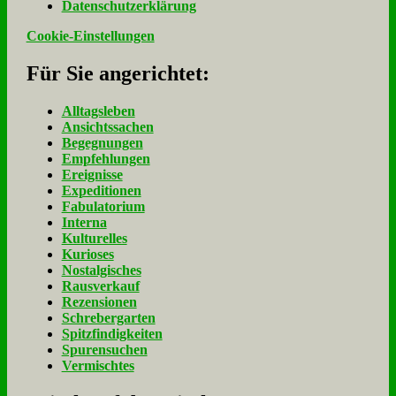
Da­ten­schutz­er­klä­rung
Cookie-Einstellungen
Für Sie an­ge­rich­tet:
Alltagsleben
Ansichtssachen
Begegnungen
Empfehlungen
Ereignisse
Expeditionen
Fabulatorium
Interna
Kulturelles
Kurioses
Nostalgisches
Rausverkauf
Rezensionen
Schrebergarten
Spitzfindigkeiten
Spurensuchen
Vermischtes