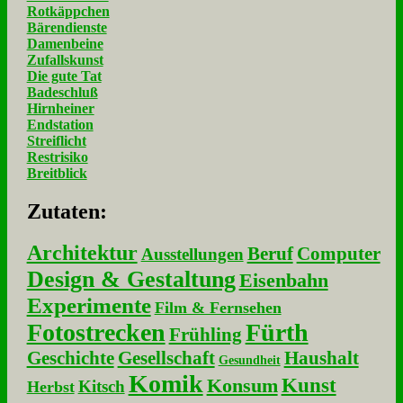
Rotkäppchen
Bärendienste
Damenbeine
Zufallskunst
Die gute Tat
Badeschluß
Hirnheiner
Endstation
Streiflicht
Restrisiko
Breitblick
Zu­ta­ten:
Architektur
Beruf
Computer
Ausstellungen
Design & Gestaltung
Eisenbahn
Experimente
Film & Fernsehen
Fotostrecken
Fürth
Frühling
Geschichte
Gesellschaft
Haushalt
Gesundheit
Komik
Kunst
Konsum
Kitsch
Herbst