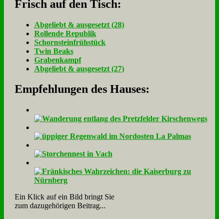
Frisch auf den Tisch:
Ab­ge­liebt & aus­ge­setzt (28)
Rol­len­de Re­pu­blik
Schorn­stein­früh­stück
Twin Beaks
Gra­ben­kampf
Ab­ge­liebt & aus­ge­setzt (27)
Empfehlungen des Hauses:
Ein Klick auf ein Bild bringt Sie
zum dazugehörigen Beitrag...