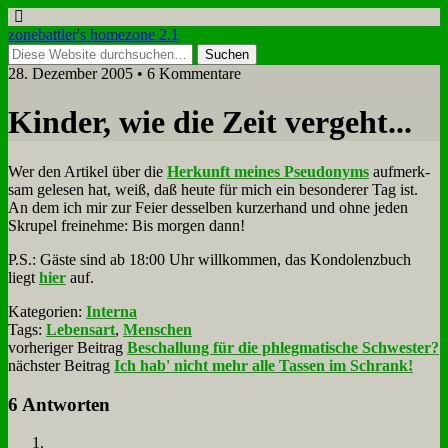
zonebattler's homezone 2.1
28. Dezember 2005 • 6 Kommentare
Kin­der, wie die Zeit ver­geht...
Wer den Ar­ti­kel über die
Her­kunft mei­nes Pseud­onyms
auf­merk­
sam ge­le­sen hat, weiß, daß heu­te für mich ein be­son­de­rer Tag ist.
An dem ich mir zur Fei­er des­sel­ben kur­zer­hand und oh­ne je­den
Skru­pel frei­neh­me: Bis mor­gen dann!
P.S.: Gä­ste sind ab 18:00 Uhr will­kom­men, das Kon­do­lenz­buch
liegt
hier
auf.
Kategorien:
Interna
Tags:
Lebensart
,
Menschen
vorheriger Beitrag
Beschallung für die phlegmatische Schwester?
nächster Beitrag
Ich hab' nicht mehr alle Tassen im Schrank!
6 Antworten