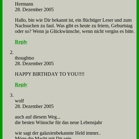
Her­mann
28. Dezember 2005
Hal­lo, bin wie Dir be­kannt ist, ein flüch­ti­ger Le­ser und zum
Nach­su­chen zu faul. Was gibt es heu­te zu fei­ern, Ge­burts­tag
oder so? Wenn ja Glück­wün­sche, wenn nicht ver­giss es bit­te.
Reply
thought­so
28. Dezember 2005
HAPPY BIRTHDAY TO YOU!!!!
Reply
wolf
28. Dezember 2005
auch auf die­sem Weg...
die be­sten Wün­sche für das neue Le­bens­jahr
wie sagt der ga­la­xien­be­kann­te Held im­mer..
Mö­ge die Macht mit Dir sein...