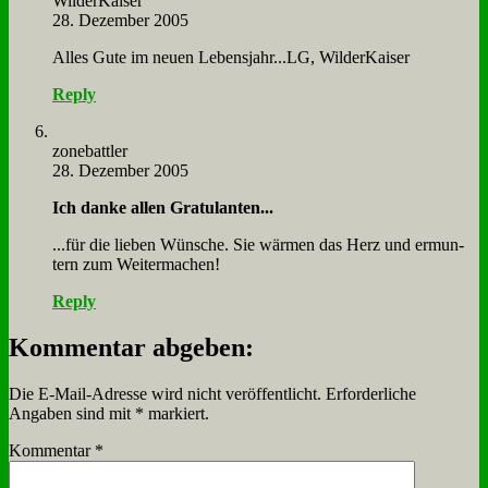
Wil­der­Kai­ser
28. Dezember 2005
Al­les Gu­te im neu­en Lebensjahr...LG, Wil­der­Kai­ser
Reply
zone­batt­ler
28. Dezember 2005
Ich dan­ke al­len Gra­tu­lan­ten...
...für die lie­ben Wün­sche. Sie wär­men das Herz und er­mun­
tern zum Wei­ter­ma­chen!
Reply
Kommentar abgeben:
Die E-Mail-Adresse wird nicht veröffentlicht.
Erforderliche
Angaben sind mit
*
markiert.
Kommentar
*