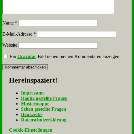
Name
*
E-Mail-Adresse
*
Website
Ein
Gravatar
-Bild neben meinen Kommentaren anzeigen.
Her­ein­spa­ziert!
Im­pres­sum
Häu­fig ge­stell­te Fra­gen
Mu­ster­map­pe
Sel­ten ge­stell­te Fra­gen
Denk­zet­tel
Da­ten­schutz­er­klä­rung
Cookie-Einstellungen