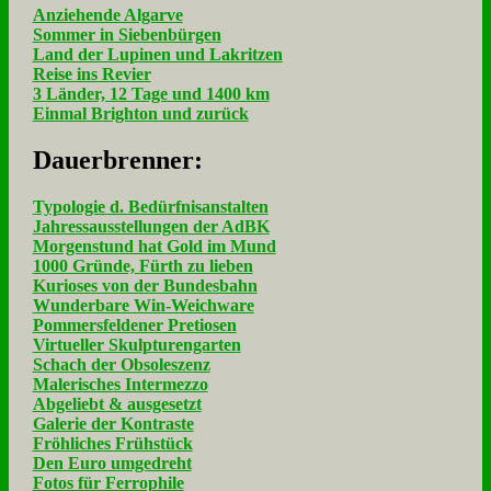
Anziehende Algarve
Sommer in Siebenbürgen
Land der Lupinen und Lakritzen
Reise ins Revier
3 Länder, 12 Tage und 1400 km
Einmal Brighton und zurück
Dau­er­bren­ner:
Typologie d. Bedürfnisanstalten
Jahressausstellungen der AdBK
Morgenstund hat Gold im Mund
1000 Gründe, Fürth zu lieben
Kurioses von der Bundesbahn
Wunderbare Win-Weichware
Pommersfeldener Pretiosen
Virtueller Skulpturengarten
Schach der Obsoleszenz
Malerisches Intermezzo
Abgeliebt & ausgesetzt
Galerie der Kontraste
Fröhliches Frühstück
Den Euro umgedreht
Fotos für Ferrophile