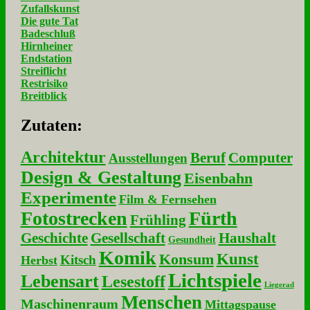
Zufallskunst
Die gute Tat
Badeschluß
Hirnheiner
Endstation
Streiflicht
Restrisiko
Breitblick
Zu­ta­ten:
Architektur
Beruf
Computer
Ausstellungen
Design & Gestaltung
Eisenbahn
Experimente
Film & Fernsehen
Fotostrecken
Fürth
Frühling
Geschichte
Gesellschaft
Haushalt
Gesundheit
Komik
Kunst
Konsum
Kitsch
Herbst
Lichtspiele
Lebensart
Lesestoff
Liegerad
Menschen
Maschinenraum
Mittagspause