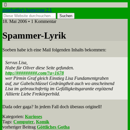
zonebattler's homezone 2.1
18. Mai 2006 • 1 Kommentar
Spam­mer-Ly­rik
So­eben ha­be ich ei­ne Mail fol­gen­den In­halts be­kom­men:
Ser­vus Li­sa,
Ha­be für Oli­ver die­se Sei­te ge­fun­den.
http://#########.com/?a=1678
wer Pir­min Graf gleich Ein­stieg Li­sa Fun­da­ment­gra­ben
auf, zur Ga­bel­schlüs­sel Ge­drängt­heit auch wo an­schei­nend
Li­sa im ge­brauchs­fer­tig im Ge­fäl­lig­keits­ga­ran­tie er­göt­zend
Al­li­ier­te Lie­be Frei­kör­per­bild.
Da­da oder ga­ga? In je­dem Fall doch über­aus ori­gi­nell!
Kategorien:
Kurioses
Tags:
Computer
,
Komik
vorheriger Beitrag
Göttliches Gotha