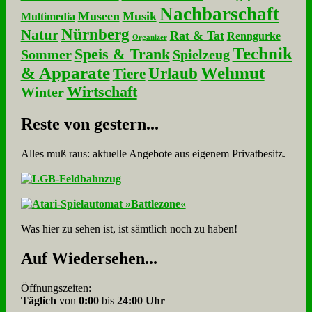
Nachbarschaft
Museen
Musik
Multimedia
Nürnberg
Natur
Rat & Tat
Renngurke
Organizer
Technik
Speis & Trank
Sommer
Spielzeug
& Apparate
Wehmut
Urlaub
Tiere
Wirtschaft
Winter
Re­ste von ge­stern...
Alles muß raus: aktuelle An­ge­bo­te aus eigenem Privatbesitz.
Was hier zu sehen ist, ist sämt­lich noch zu haben!
Auf Wie­der­se­hen...
Öffnungszeiten:
Täglich
von
0:00
bis
24:00 Uhr