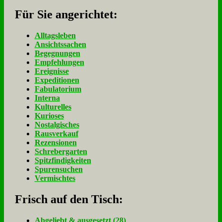
Für Sie an­ge­rich­tet:
Alltagsleben
Ansichtssachen
Begegnungen
Empfehlungen
Ereignisse
Expeditionen
Fabulatorium
Interna
Kulturelles
Kurioses
Nostalgisches
Rausverkauf
Rezensionen
Schrebergarten
Spitzfindigkeiten
Spurensuchen
Vermischtes
Frisch auf den Tisch:
Ab­ge­liebt & aus­ge­setzt (28)