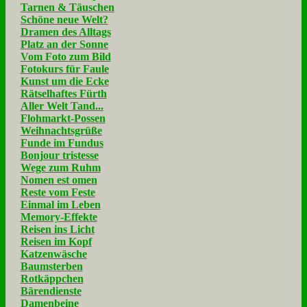
Tarnen & Täuschen
Schöne neue Welt?
Dramen des Alltags
Platz an der Sonne
Vom Foto zum Bild
Fotokurs für Faule
Kunst um die Ecke
Rätselhaftes Fürth
Aller Welt Tand...
Flohmarkt-Possen
Weihnachtsgrüße
Funde im Fundus
Bonjour tristesse
Wege zum Ruhm
Nomen est omen
Reste vom Feste
Einmal im Leben
Memory-Effekte
Reisen ins Licht
Reisen im Kopf
Katzenwäsche
Baumsterben
Rotkäppchen
Bärendienste
Damenbeine