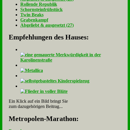
Rol­len­de Re­pu­blik
Schorn­stein­früh­stück
Twin Beaks
Gra­ben­kampf
Ab­ge­liebt & aus­ge­setzt (27)
Empfehlungen des Hauses:
Ein Klick auf ein Bild bringt Sie
zum dazugehörigen Beitrag...
Me­tro­po­len-Ma­ra­thon: