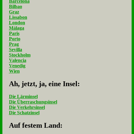
Barcelona
Bilbao
Graz
Lissabon
London
Málaga
Paris
Porto
Prag
Sevilla
Stockholm
Valencia
Venedig
Wien
Ah, jetzt, ja, ei­ne In­sel:
Die Lärminsel
Die Überraschungsinsel
Die Verkehrsinsel
Die Schatzinsel
Auf fe­stem Land: