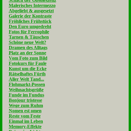
Schach der Obsoleszenz
Malerisches Intermezzo
Abgeliebt & ausgesetzt
Galerie der Kontraste
Fröhliches Frühstück
Den Euro umgedreht
Fotos für Ferrophile
Tarnen & Täuschen
Schöne neue Welt?
Dramen des Alltags
Platz an der Sonne
Vom Foto zum Bild
Fotokurs für Faule
Kunst um die Ecke
Rätselhaftes Fürth
Aller Welt Tand...
Flohmarkt-Possen
Weihnachtsgrüße
Funde im Fundus
Bonjour tristesse
Wege zum Ruhm
Nomen est omen
Reste vom Feste
Einmal im Leben
Memory-Effekte