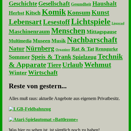
Geschichte
Gesellschaft
Haushalt
Gesundheit
Komik
Kunst
Konsum
Kitsch
Herbst
Lichtspiele
Lebensart
Lesestoff
Liegerad
Menschen
Maschinenraum
Mittagspause
Nachbarschaft
Museen
Musik
Multimedia
Nürnberg
Natur
Rat & Tat
Renngurke
Organizer
Technik
Speis & Trank
Sommer
Spielzeug
& Apparate
Wehmut
Urlaub
Tiere
Wirtschaft
Winter
Re­ste von ge­stern...
Alles muß raus: aktuelle An­ge­bo­te aus eigenem Privatbesitz.
Was hier zu sehen ist, ist sämt­lich noch zu haben!