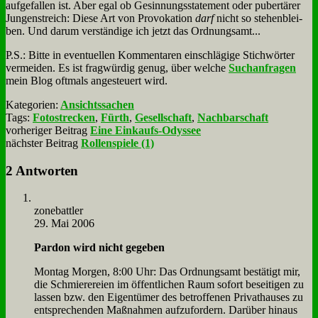
auf­ge­fal­len ist. Aber egal ob Ge­sin­nungs­state­ment oder pu­ber­tä­rer
Jun­gen­streich: Die­se Art von Pro­vo­ka­ti­on
darf
nicht so ste­hen­blei­
ben. Und dar­um ver­stän­di­ge ich jetzt das Ord­nungs­amt...
P.S.: Bit­te in even­tu­el­len Kom­men­ta­ren ein­schlä­gi­ge Stich­wör­ter
ver­mei­den. Es ist frag­wür­dig ge­nug, über wel­che
Such­an­fra­gen
mein Blog oft­mals an­ge­steu­ert wird.
Kategorien:
Ansichtssachen
Tags:
Fotostrecken
,
Fürth
,
Gesellschaft
,
Nachbarschaft
vorheriger Beitrag
Eine Einkaufs-Odyssee
nächster Beitrag
Rollenspiele (1)
2 Antworten
zone­batt­ler
29. Mai 2006
Par­don wird nicht ge­ge­ben
Mon­tag Mor­gen, 8:00 Uhr: Das Ord­nungs­amt be­stä­tigt mir,
die Schmie­re­rei­en im öf­fent­li­chen Raum so­fort be­sei­ti­gen zu
las­sen bzw. den Ei­gen­tü­mer des be­trof­fe­nen Pri­vat­hau­ses zu
ent­spre­chen­den Maß­nah­men auf­zu­for­dern. Dar­über hin­aus