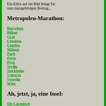
Ein Klick auf ein Bild bringt Sie
zum dazugehörigen Beitrag...
Me­tro­po­len-Ma­ra­thon:
Barcelona
Bilbao
Graz
Lissabon
London
Málaga
Paris
Porto
Prag
Sevilla
Stockholm
Valencia
Venedig
Wien
Ah, jetzt, ja, ei­ne In­sel:
Die Lärminsel