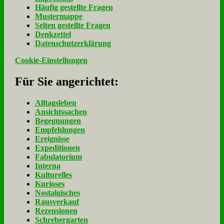
Häu­fig ge­stell­te Fra­gen
Mu­ster­map­pe
Sel­ten ge­stell­te Fra­gen
Denk­zet­tel
Da­ten­schutz­er­klä­rung
Cookie-Einstellungen
Für Sie an­ge­rich­tet:
Alltagsleben
Ansichtssachen
Begegnungen
Empfehlungen
Ereignisse
Expeditionen
Fabulatorium
Interna
Kulturelles
Kurioses
Nostalgisches
Rausverkauf
Rezensionen
Schrebergarten