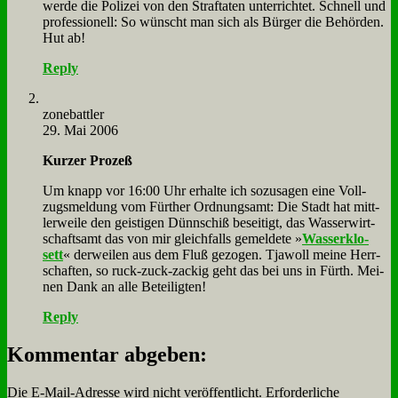
wer­de die Po­li­zei von den Straf­ta­ten un­ter­rich­tet. Schnell und
pro­fes­sio­nell: So wünscht man sich als Bür­ger die Be­hör­den.
Hut ab!
Reply
zone­batt­ler
29. Mai 2006
Kur­zer Pro­zeß
Um knapp vor 16:00 Uhr er­hal­te ich so­zu­sa­gen ei­ne Voll­
zugs­mel­dung vom Für­ther Ord­nungs­amt: Die Stadt hat mitt­
ler­wei­le den gei­sti­gen Dünn­schiß be­sei­tigt, das Was­ser­wirt­
schafts­amt das von mir gleich­falls ge­mel­de­te »
Was­ser­klo­
sett
« der­wei­len aus dem Fluß ge­zo­gen. Tja­woll mei­ne Herr­
schaf­ten, so ruck-zuck-zackig geht das bei uns in Fürth. Mei­
nen Dank an al­le Be­tei­lig­ten!
Reply
Kommentar abgeben:
Die E-Mail-Adresse wird nicht veröffentlicht.
Erforderliche