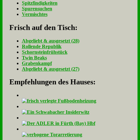
Spitzfindigkeiten
Spurensuchen
Vermischtes
Frisch auf den Tisch:
Ab­ge­liebt & aus­ge­setzt (28)
Rol­len­de Re­pu­blik
Schorn­stein­früh­stück
Twin Beaks
Gra­ben­kampf
Ab­ge­liebt & aus­ge­setzt (27)
Empfehlungen des Hauses: