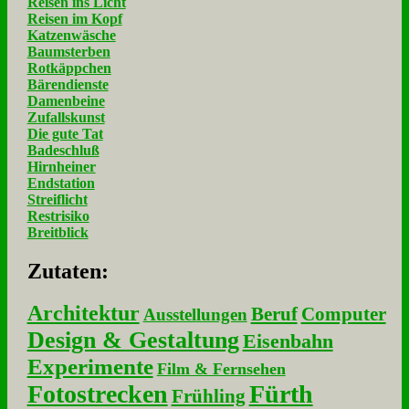
Reisen ins Licht
Reisen im Kopf
Katzenwäsche
Baumsterben
Rotkäppchen
Bärendienste
Damenbeine
Zufallskunst
Die gute Tat
Badeschluß
Hirnheiner
Endstation
Streiflicht
Restrisiko
Breitblick
Zu­ta­ten:
Architektur
Beruf
Computer
Ausstellungen
Design & Gestaltung
Eisenbahn
Experimente
Film & Fernsehen
Fotostrecken
Fürth
Frühling