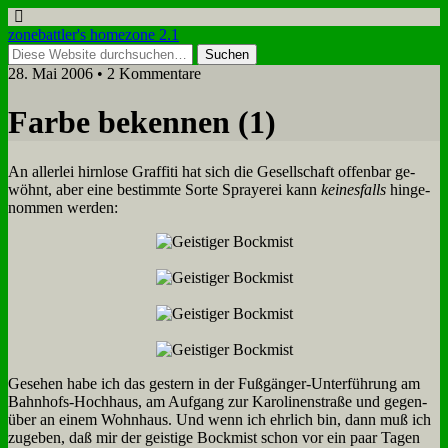
zonebattler's homezone 2.1
28. Mai 2006 • 2 Kommentare
Far­be be­ken­nen (1)
An al­ler­lei hirn­lo­se Graf­fi­ti hat sich die Ge­sell­schaft of­fen­bar ge­
wöhnt, aber ei­ne be­stimm­te Sor­te Spraye­rei kann
kei­nes­falls
hin­ge­
nom­men wer­den:
Ge­se­hen ha­be ich das ge­stern in der Fuß­gän­ger-Un­ter­füh­rung am
Bahn­hofs-Hoch­haus, am Auf­gang zur Ka­ro­li­nen­stra­ße und ge­gen­
über an ei­nem Wohn­haus. Und wenn ich ehr­lich bin, dann muß ich
zu­ge­ben, daß mir der gei­sti­ge Bock­mist schon vor ein paar Ta­gen