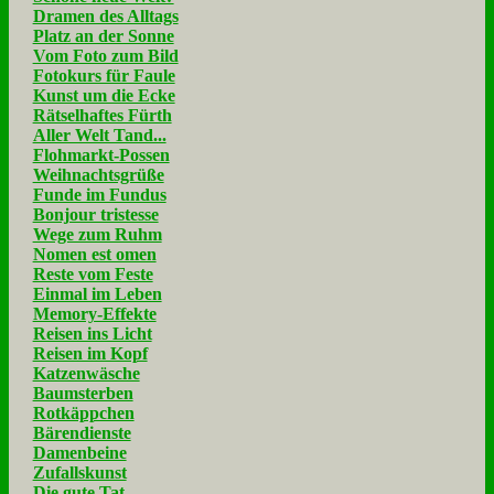
Dramen des Alltags
Platz an der Sonne
Vom Foto zum Bild
Fotokurs für Faule
Kunst um die Ecke
Rätselhaftes Fürth
Aller Welt Tand...
Flohmarkt-Possen
Weihnachtsgrüße
Funde im Fundus
Bonjour tristesse
Wege zum Ruhm
Nomen est omen
Reste vom Feste
Einmal im Leben
Memory-Effekte
Reisen ins Licht
Reisen im Kopf
Katzenwäsche
Baumsterben
Rotkäppchen
Bärendienste
Damenbeine
Zufallskunst
Die gute Tat