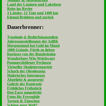
Sommer in Siebenbürgen
Land der Lupinen und Lakritzen
Reise ins Revier
3 Länder, 12 Tage und 1400 km
Einmal Brighton und zurück
Dau­er­bren­ner:
Typologie d. Bedürfnisanstalten
Jahressausstellungen der AdBK
Morgenstund hat Gold im Mund
1000 Gründe, Fürth zu lieben
Kurioses von der Bundesbahn
Wunderbare Win-Weichware
Pommersfeldener Pretiosen
Virtueller Skulpturengarten
Schach der Obsoleszenz
Malerisches Intermezzo
Abgeliebt & ausgesetzt
Galerie der Kontraste
Fröhliches Frühstück
Den Euro umgedreht
Fotos für Ferrophile
Tarnen & Täuschen
Schöne neue Welt?