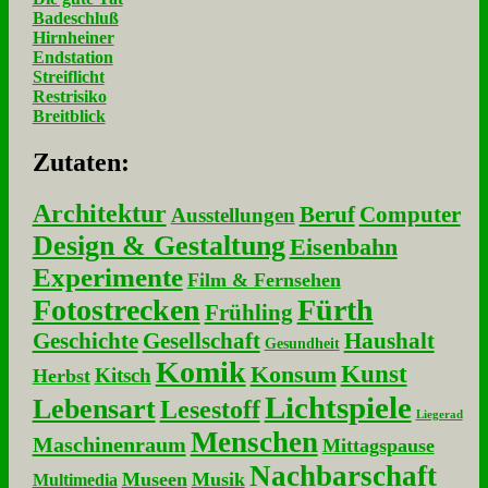
Badeschluß
Hirnheiner
Endstation
Streiflicht
Restrisiko
Breitblick
Zu­ta­ten:
Architektur
Beruf
Computer
Ausstellungen
Design & Gestaltung
Eisenbahn
Experimente
Film & Fernsehen
Fotostrecken
Fürth
Frühling
Geschichte
Gesellschaft
Haushalt
Gesundheit
Komik
Kunst
Konsum
Kitsch
Herbst
Lichtspiele
Lebensart
Lesestoff
Liegerad
Menschen
Maschinenraum
Mittagspause
Nachbarschaft
Museen
Musik
Multimedia