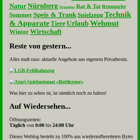
Nürnberg
Natur
Rat & Tat
Renngurke
Organizer
Technik
Speis & Trank
Sommer
Spielzeug
& Apparate
Wehmut
Urlaub
Tiere
Wirtschaft
Winter
Re­ste von ge­stern...
Alles muß raus: aktuelle An­ge­bo­te aus eigenem Privatbesitz.
Was hier zu sehen ist, ist sämt­lich noch zu haben!
Auf Wie­der­se­hen...
Öffnungszeiten:
Täglich
von
0:00
bis
24:00 Uhr
Dieses Weblog besteht zu 100% aus wie­der­auf­bereite­ten Bytes