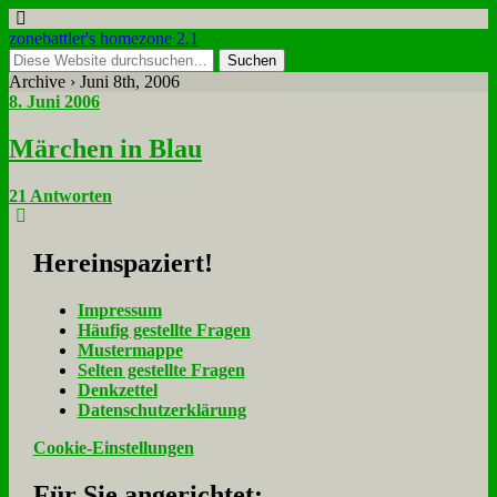
zonebattler's homezone 2.1
Archive › Juni 8th, 2006
8. Juni 2006
Mär­chen in Blau
21 Antworten
Her­ein­spa­ziert!
Im­pres­sum
Häu­fig ge­stell­te Fra­gen
Mu­ster­map­pe
Sel­ten ge­stell­te Fra­gen
Denk­zet­tel
Da­ten­schutz­er­klä­rung
Cookie-Einstellungen
Für Sie an­ge­rich­tet: