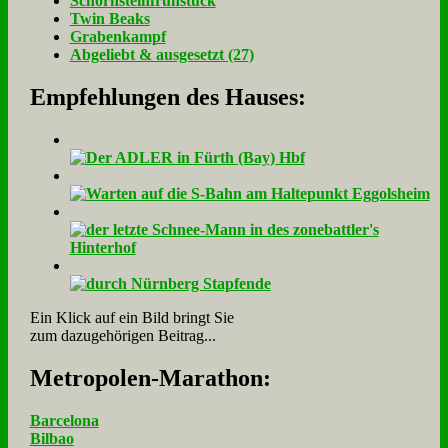
Schorn­stein­früh­stück
Twin Beaks
Gra­ben­kampf
Ab­ge­liebt & aus­ge­setzt (27)
Empfehlungen des Hauses:
Ein Klick auf ein Bild bringt Sie
zum dazugehörigen Beitrag...
Me­tro­po­len-Ma­ra­thon:
Barcelona
Bilbao