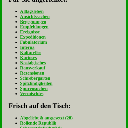
Alltagsleben
Ansichtssachen
Begegnungen
Empfehlungen
Ereignisse
Expeditionen
Fabulatorium
Interna
Kulturelles
Kurioses
Nostalgisches
Rausverkauf
Rezensionen
Schrebergarten
Spitzfindigkeiten
Spurensuchen
Vermischtes
Frisch auf den Tisch:
Ab­ge­liebt & aus­ge­setzt (28)
Rol­len­de Re­pu­blik