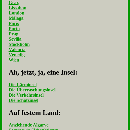
Graz
Lissabon
London
Málaga
Paris
Porto
Prag
Sevilla
Stockholm
Valencia
Venedig
Wien
Ah, jetzt, ja, ei­ne In­sel:
Die Lärminsel
Die Überraschungsinsel
Die Verkehrsinsel
Die Schatzinsel
Auf fe­stem Land:
Anziehende Algarve