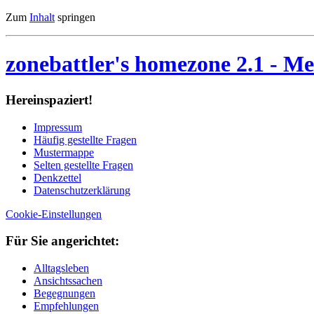
Zum
Inhalt
springen
zonebattler's homezone 2.1
- Me
Her­ein­spa­ziert!
Im­pres­sum
Häu­fig ge­stell­te Fra­gen
Mu­ster­map­pe
Sel­ten ge­stell­te Fra­gen
Denk­zet­tel
Da­ten­schutz­er­klä­rung
Cookie-Einstellungen
Für Sie an­ge­rich­tet:
Alltagsleben
Ansichtssachen
Begegnungen
Empfehlungen