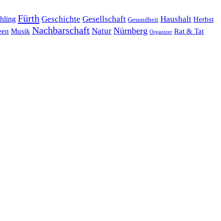
Fürth
hling
Geschichte
Gesellschaft
Haushalt
Herbst
Gesundheit
Nachbarschaft
Nürnberg
Natur
een
Musik
Rat & Tat
Organizer