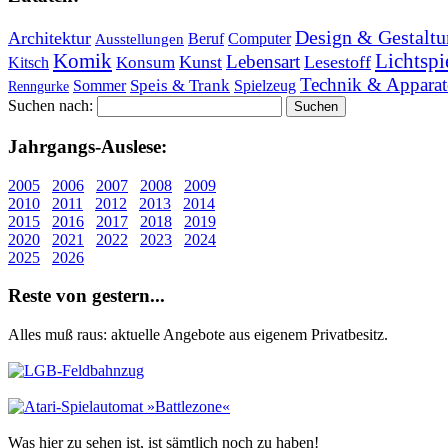
Design & Gestaltu
Architektur
Beruf
Computer
Ausstellungen
Lichtspi
Komik
Lebensart
Kunst
Lesestoff
Konsum
Kitsch
Technik & Apparat
Speis & Trank
Sommer
Spielzeug
Renngurke
Suchen nach:
Jahr­gangs-Aus­le­se:
2005
2006
2007
2008
2009
2010
2011
2012
2013
2014
2015
2016
2017
2018
2019
2020
2021
2022
2023
2024
2025
2026
Re­ste von ge­stern...
Alles muß raus: aktuelle An­ge­bo­te aus eigenem Privatbesitz.
Was hier zu sehen ist, ist sämt­lich noch zu haben!