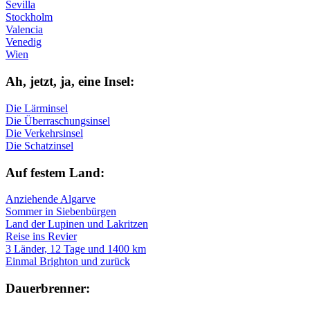
Sevilla
Stockholm
Valencia
Venedig
Wien
Ah, jetzt, ja, ei­ne In­sel:
Die Lärminsel
Die Überraschungsinsel
Die Verkehrsinsel
Die Schatzinsel
Auf fe­stem Land:
Anziehende Algarve
Sommer in Siebenbürgen
Land der Lupinen und Lakritzen
Reise ins Revier
3 Länder, 12 Tage und 1400 km
Einmal Brighton und zurück
Dau­er­bren­ner: