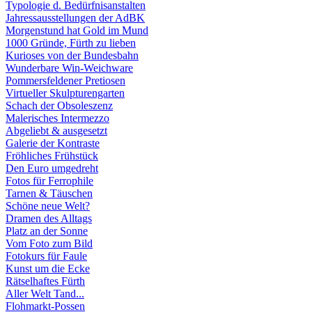
Typologie d. Bedürfnisanstalten
Jahressausstellungen der AdBK
Morgenstund hat Gold im Mund
1000 Gründe, Fürth zu lieben
Kurioses von der Bundesbahn
Wunderbare Win-Weichware
Pommersfeldener Pretiosen
Virtueller Skulpturengarten
Schach der Obsoleszenz
Malerisches Intermezzo
Abgeliebt & ausgesetzt
Galerie der Kontraste
Fröhliches Frühstück
Den Euro umgedreht
Fotos für Ferrophile
Tarnen & Täuschen
Schöne neue Welt?
Dramen des Alltags
Platz an der Sonne
Vom Foto zum Bild
Fotokurs für Faule
Kunst um die Ecke
Rätselhaftes Fürth
Aller Welt Tand...
Flohmarkt-Possen