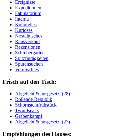
Ereignisse
Expeditionen
Fabulatorium
Interna
Kulturelles
Kurioses
Nostalgisches
Rausverkauf
Rezensionen
Schrebergarten
Spitzfindigkeiten
Spurensuchen
Vermischtes
Frisch auf den Tisch:
Ab­ge­liebt & aus­ge­setzt (28)
Rol­len­de Re­pu­blik
Schorn­stein­früh­stück
Twin Beaks
Gra­ben­kampf
Ab­ge­liebt & aus­ge­setzt (27)
Empfehlungen des Hauses: