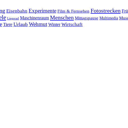
ng
Fotostrecken
Experimente
Eisenbahn
Frü
Film & Fernsehen
ele
Menschen
Maschinenraum
Mittagspause
Mus
Multimedia
Liegerad
e
Wehmut
Urlaub
Tiere
Wirtschaft
Winter