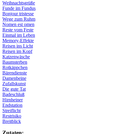
Weihnachtsgrüße
Funde im Fundus
Bonjour tristesse
Wege zum Ruhm
Nomen est omen
Reste vom Feste
Einmal im Leben
Memory-Effekte
Reisen ins Licht
Reisen im Kopf
Katzenwäsche
Baumsterben
Rotkäppchen
Bärendienste
Damenbeine
Zufallskunst
Die gute Tat
Badeschluß
Hirnheiner
Endstation
Streiflicht
Restrisiko
Breitblick
Zu­ta­ten: