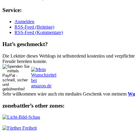
Ser­vice:
Anmelden
RSS-Feed (Beiträge)
RSS-Feed (Kommentare)
Hat’s ge­schmeckt?
Die Lektüre dieses Weblogs ist selbstredend kostenlos und ver­pflich­te
Freude bereiten konnte.
Sehr willkommen wäre auch ein mediales Geschenk von meinem
Wun
zonebattler’s other zo­nes: