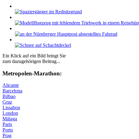
Ein Klick auf ein Bild bringt Sie
zum dazugehörigen Beitrag...
Me­tro­po­len-Ma­ra­thon:
Alicante
Barcelona
Bilbao
Graz
Lissabon
London
Málaga
Paris
Porto
Prag