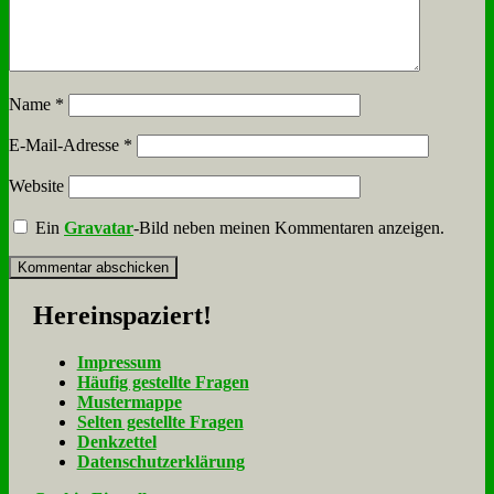
Name
*
E-Mail-Adresse
*
Website
Ein
Gravatar
-Bild neben meinen Kommentaren anzeigen.
Her­ein­spa­ziert!
Im­pres­sum
Häu­fig ge­stell­te Fra­gen
Mu­ster­map­pe
Sel­ten ge­stell­te Fra­gen
Denk­zet­tel
Da­ten­schutz­er­klä­rung