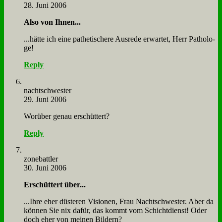
28. Juni 2006
Al­so von Ih­nen...
...hät­te ich ei­ne pa­the­ti­sche­re Aus­re­de er­war­tet, Herr Pa­tho­lo­
ge!
Reply
nacht­schwe­ster
29. Juni 2006
Wor­über ge­nau er­schüt­tert?
Reply
zone­batt­ler
30. Juni 2006
Er­schüt­tert über...
...Ih­re eher dü­ste­ren Vi­sio­nen, Frau Nacht­schwe­ster. Aber da
kön­nen Sie nix da­für, das kommt vom Schicht­dienst! Oder
doch eher von mei­nen Bil­dern?