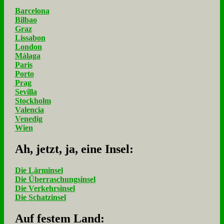
Barcelona
Bilbao
Graz
Lissabon
London
Málaga
Paris
Porto
Prag
Sevilla
Stockholm
Valencia
Venedig
Wien
Ah, jetzt, ja, ei­ne In­sel:
Die Lärminsel
Die Überraschungsinsel
Die Verkehrsinsel
Die Schatzinsel
Auf fe­stem Land: