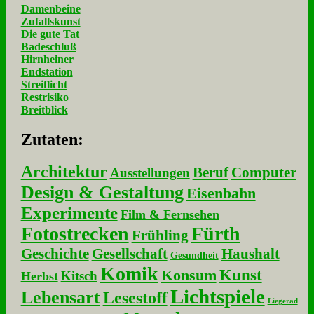
Damenbeine
Zufallskunst
Die gute Tat
Badeschluß
Hirnheiner
Endstation
Streiflicht
Restrisiko
Breitblick
Zu­ta­ten:
Architektur
Beruf
Computer
Ausstellungen
Design & Gestaltung
Eisenbahn
Experimente
Film & Fernsehen
Fotostrecken
Fürth
Frühling
Geschichte
Gesellschaft
Haushalt
Gesundheit
Komik
Kunst
Konsum
Kitsch
Herbst
Lichtspiele
Lebensart
Lesestoff
Liegerad