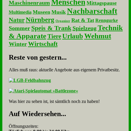
Menschen
Maschinenraum
Mittagspause
Nachbarschaft
Museen
Musik
Multimedia
Nürnberg
Natur
Rat & Tat
Renngurke
Organizer
Technik
Speis & Trank
Sommer
Spielzeug
& Apparate
Wehmut
Urlaub
Tiere
Wirtschaft
Winter
Re­ste von ge­stern...
Alles muß raus: aktuelle An­ge­bo­te aus eigenem Privatbesitz.
Was hier zu sehen ist, ist sämt­lich noch zu haben!
Auf Wie­der­se­hen...
Öffnungszeiten: