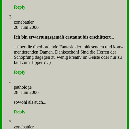
Reply
zone­batt­ler
28. Juni 2006
Ich bin er­war­tungs­ge­mäß er­staunt bis er­schüt­tert...
...über die über­bor­den­de Fan­ta­sie der mit­le­sen­den und kom­
men­tie­ren­den Da­men. Dan­ke­schön! Sind die Her­ren der
Schöp­fung da­ge­gen zu we­nig krea­tiv im Gei­ste oder nur zu
faul zum Tip­pen? ;-)
Reply
pa­tho­lo­ge
28. Juni 2006
so­wohl als auch...
Reply
zone­batt­ler