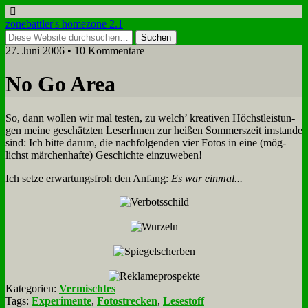
zonebattler's homezone 2.1
27. Juni 2006 • 10 Kommentare
No Go Area
So, dann wol­len wir mal te­sten, zu welch’ krea­ti­ven Höchst­lei­stun­
gen mei­ne ge­schätz­ten Le­se­rIn­nen zur hei­ßen Som­mers­zeit im­stan­de
sind: Ich bit­te dar­um, die nach­fol­gen­den vier Fo­tos in ei­ne (mög­
lichst mär­chen­haf­te) Ge­schich­te ein­zu­we­ben!
Ich set­ze er­war­tungs­froh den An­fang:
Es war ein­mal...
Kategorien:
Vermischtes
Tags:
Experimente
,
Fotostrecken
,
Lesestoff