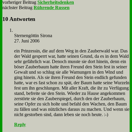
vorheriger Beitrag
Sicherheitsdenken
nächster Beitrag
Rührende Russen
10 Antworten
Ster­nen­göt­tin Si­ro­na
27. Juni 2006
ein Prin­zes­sin, die auf dem Weg in den Zau­ber­wald war. Das
der Wald ge­sperrt war, hat­te sei­nen Grund, da es in dem Wald
sehr ge­fähr­lich war. De­noch muss­te sie dort hin­ein, denn ein
bö­ser Zau­ber­baum hat­te ih­ren Freund den Stein fest in sei­ner
Ge­walt und so schlug sie al­le War­nun­gen in den Wind und
ging hin­ein. Als sie ih­ren Freund den Stein end­lich ge­fun­den
hat­te, war es fast schon zu spät, der Baum hat­te sei­ne Wur­zeln
fest um ihn ge­schlun­gen. Mit al­ler Kraft, die ihr zu Ver­fü­gung
stand, be­frei­te sie den Stein. Wie­der zu Hau­se an­ge­kom­men
zer­stör­te sie den Zau­ber­spie­gel, durch den der Zau­ber­baum,
sei­ne Op­fer zu sich hol­te und be­fahl den Wa­chen, den Baum
zu fäl­len und was nütz­li­ches dar­aus zu ma­chen. Und wenn sie
nicht ge­stor­ben sind, dann le­ben sie noch heu­te. :-)
Reply