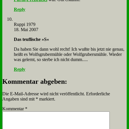
Reply
Rup­pi 1979
18. Mai 2007
Das teuf­li­sche »S«
Da ha­ben Sie dann wohl recht! Ich wuß­te bis jetzt nie ge­nau,
heißt es Wolfs­gru­ber­müh­le oder Wolf­gru­bers­müh­le. Wie­der
was ge­lernt, so ster­be ich nicht dumm.....
Reply
Kommentar abgeben:
Die E-Mail-Adresse wird nicht veröffentlicht.
Erforderliche
Angaben sind mit
*
markiert.
Kommentar
*