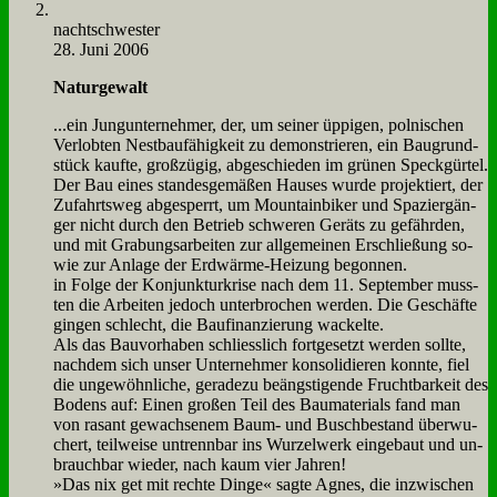
nacht­schwe­ster
28. Juni 2006
Na­tur­ge­walt
...ein Jung­un­ter­neh­mer, der, um sei­ner üp­pi­gen, pol­ni­schen
Ver­lob­ten Nest­bau­fä­hig­keit zu de­mon­strie­ren, ein Bau­grund­
stück kauf­te, groß­zü­gig, ab­ge­schie­den im grü­nen Speck­gür­tel.
Der Bau ei­nes stan­des­ge­mä­ßen Hau­ses wur­de pro­jek­tiert, der
Zu­fahrts­weg ab­ge­sperrt, um Moun­tain­bi­ker und Spa­zier­gän­
ger nicht durch den Be­trieb schwe­ren Ge­räts zu ge­fähr­den,
und mit Gra­bungs­ar­bei­ten zur all­ge­mei­nen Er­schlie­ßung so­
wie zur An­la­ge der Erd­wär­me-Hei­zung be­gon­nen.
in Fol­ge der Kon­junk­tur­kri­se nach dem 11. Sep­tem­ber muss­
ten die Ar­bei­ten je­doch un­ter­bro­chen wer­den. Die Ge­schäf­te
gin­gen schlecht, die Bau­fi­nan­zie­rung wackel­te.
Als das Bau­vor­ha­ben schliess­lich fort­ge­setzt wer­den soll­te,
nach­dem sich un­ser Un­ter­neh­mer kon­so­li­die­ren konn­te, fiel
die un­ge­wöhn­li­che, ge­ra­de­zu be­äng­sti­gen­de Frucht­bar­keit des
Bo­dens auf: Ei­nen gro­ßen Teil des Bau­ma­te­ri­als fand man
von ra­sant ge­wach­se­nem Baum- und Busch­be­stand über­wu­
chert, teil­wei­se un­trenn­bar ins Wur­zel­werk ein­ge­baut und un­
brauch­bar wie­der, nach kaum vier Jah­ren!
»Das nix get mit rech­te Din­ge« sag­te Agnes, die in­zwi­schen