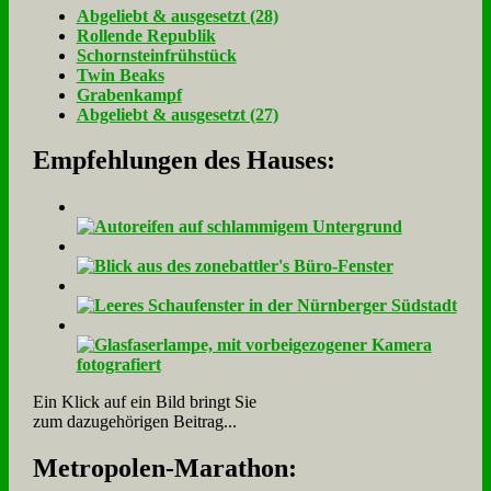
Ab­ge­liebt & aus­ge­setzt (28)
Rol­len­de Re­pu­blik
Schorn­stein­früh­stück
Twin Beaks
Gra­ben­kampf
Ab­ge­liebt & aus­ge­setzt (27)
Empfehlungen des Hauses:
Ein Klick auf ein Bild bringt Sie
zum dazugehörigen Beitrag...
Me­tro­po­len-Ma­ra­thon: