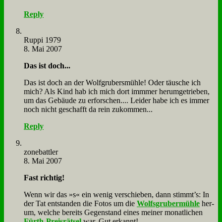
Reply
Rup­pi 1979
8. Mai 2007
Das ist doch...
Das ist doch an der Wolf­gru­bers­müh­le! Oder täu­sche ich
mich? Als Kind hab ich mich dort immmer her­um­ge­trie­ben,
um das Ge­bäu­de zu er­for­schen.... Lei­der ha­be ich es im­mer
noch nicht ge­schafft da rein zu­kom­men...
Reply
zone­batt­ler
8. Mai 2007
Fast rich­tig!
Wenn wir das »s« ein we­nig ver­schie­ben, dann stimmt’s: In
der Tat ent­stan­den die Fo­tos um die
Wolfs­gru­ber­müh­le
her­
um, wel­che be­reits Ge­gen­stand ei­nes mei­ner mo­nat­li­chen
Fürth-Preis­rät­sel
war. Gut er­kannt!