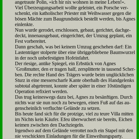
an­ge­trau­te Po­lin, »ich hir nix woh­nen in mei­ne Le­ben!«.
Viel Über­zeu­gungs­ar­beit woll­te ge­lei­stet, ein Por­sche ver­
schenkt, ein ka­tho­li­scher Prie­ster mit Weih­was­ser ge­gen die
bö­sen Mäch­te zum Bau­grund­stück be­stellt wer­den, bis Agnes
ein­lenk­te.
Nun wur­de ge­ro­det, er­schlos­sen, ge­baut, ge­rich­tet, dach­ge­
deckt, in­nen­aus­ge­baut, ein­ge­rich­tet, der Um­zug ge­plant, ein
Fest vor­be­rei­tet.
Dann ge­schah, was bei kei­nem Um­zug ge­sche­hen darf: Ein
La­sten­trä­ger stol­per­te über ei­ne üb­rig­ge­blie­be­ne Baum­wur­zel
in der noch un­be­fe­stig­ten Hof­ein­fahrt.
Der rie­si­ge, an­ti­ke Spie­gel, ein Erb­stück von Agnes
´Großmutter, den er tra­gen half, zer­split­ter­te in tau­send Scher­
ben. Die rech­te Hand des Trä­gers wur­de beim un­glück­li­chen
Sturz in ei­ne mes­ser­schar­fe Kan­te ober­halb des Hand­ge­lenks
sub­to­tal ab­ge­trennt, konn­te aber spä­ter in ei­ner 10stündigen
Ope­ra­ti­on re­fi­xiert wer­den.
Das trug kei­nes­wegs da­zu bei, Agnes zu be­sänf­ti­gen. Durch
nichts war sie nun noch zu be­we­gen, ei­nen Fuß auf das au­
gen­schein­lich ver­fluch­te Ge­län­de zu set­zen.
Bis heu­te fand sich für die prot­zi­ge, viel zu teu­re Vil­la mit­ten
im Nichts kein Käu­fer. Efeu über­wu­chert sie be­reits, Ei­chen
kei­men zwi­schen den Dach­zie­geln.
Ir­gend­wo auf dem Ge­län­de ver­rot­tet noch ein Sta­pel mit den
nie ve­schick­ten Ein­la­dun­gen für die Ein­wei­hungs­par­ty.