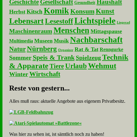
Geschichte
Gesellschaft
Haushalt
Gesundheit
Komik
Kunst
Konsum
Kitsch
Herbst
Lichtspiele
Lebensart
Lesestoff
Liegerad
Menschen
Maschinenraum
Mittagspause
Nachbarschaft
Museen
Musik
Multimedia
Nürnberg
Natur
Rat & Tat
Renngurke
Organizer
Technik
Speis & Trank
Sommer
Spielzeug
& Apparate
Wehmut
Urlaub
Tiere
Wirtschaft
Winter
Re­ste von ge­stern...
Alles muß raus: aktuelle An­ge­bo­te aus eigenem Privatbesitz.
Was hier zu sehen ist, ist sämt­lich noch zu haben!