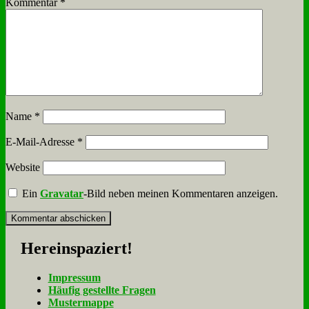
Kommentar
*
Name
*
E-Mail-Adresse
*
Website
Ein
Gravatar
-Bild neben meinen Kommentaren anzeigen.
Her­ein­spa­ziert!
Im­pres­sum
Häu­fig ge­stell­te Fra­gen
Mu­ster­map­pe