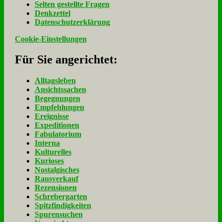
Sel­ten ge­stell­te Fra­gen
Denk­zet­tel
Da­ten­schutz­er­klä­rung
Cookie-Einstellungen
Für Sie an­ge­rich­tet:
Alltagsleben
Ansichtssachen
Begegnungen
Empfehlungen
Ereignisse
Expeditionen
Fabulatorium
Interna
Kulturelles
Kurioses
Nostalgisches
Rausverkauf
Rezensionen
Schrebergarten
Spitzfindigkeiten
Spurensuchen