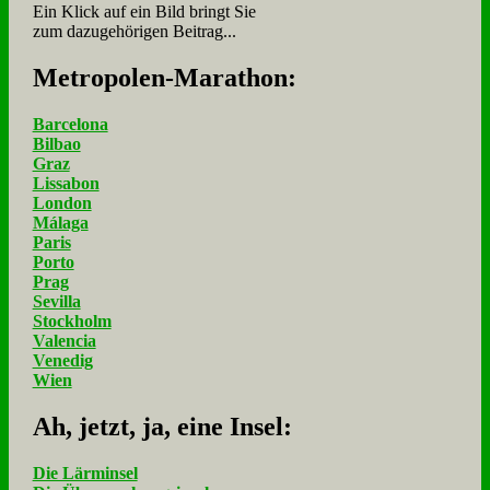
Ein Klick auf ein Bild bringt Sie
zum dazugehörigen Beitrag...
Me­tro­po­len-Ma­ra­thon:
Barcelona
Bilbao
Graz
Lissabon
London
Málaga
Paris
Porto
Prag
Sevilla
Stockholm
Valencia
Venedig
Wien
Ah, jetzt, ja, ei­ne In­sel:
Die Lärminsel