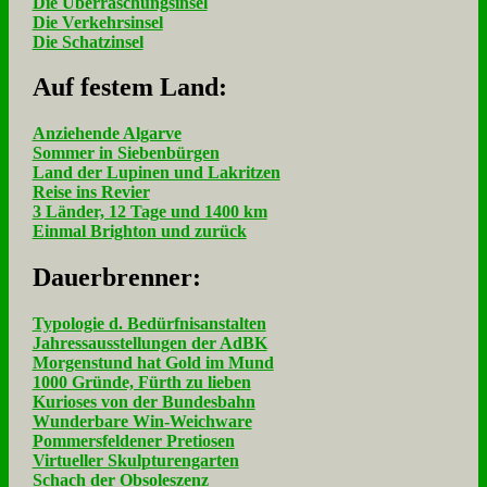
Die Überraschungsinsel
Die Verkehrsinsel
Die Schatzinsel
Auf fe­stem Land:
Anziehende Algarve
Sommer in Siebenbürgen
Land der Lupinen und Lakritzen
Reise ins Revier
3 Länder, 12 Tage und 1400 km
Einmal Brighton und zurück
Dau­er­bren­ner:
Typologie d. Bedürfnisanstalten
Jahressausstellungen der AdBK
Morgenstund hat Gold im Mund
1000 Gründe, Fürth zu lieben
Kurioses von der Bundesbahn
Wunderbare Win-Weichware
Pommersfeldener Pretiosen
Virtueller Skulpturengarten
Schach der Obsoleszenz