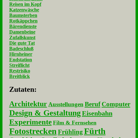
Reisen im Kopf
Katzenwäsche
Baumsterben
Rotkäppchen
Bärendienste
Damenbeine
Zufallskunst
Die gute Tat
Badeschluß
Hirnheiner
Endstation
Streiflicht
Restrisiko
Breitblick
Zu­ta­ten:
Architektur
Beruf
Computer
Ausstellungen
Design & Gestaltung
Eisenbahn
Experimente
Film & Fernsehen
Fotostrecken
Fürth
Frühling