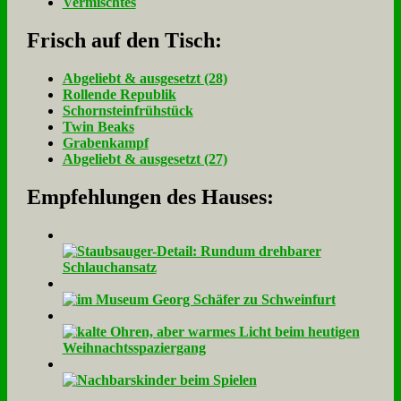
Vermischtes
Frisch auf den Tisch:
Ab­ge­liebt & aus­ge­setzt (28)
Rol­len­de Re­pu­blik
Schorn­stein­früh­stück
Twin Beaks
Gra­ben­kampf
Ab­ge­liebt & aus­ge­setzt (27)
Empfehlungen des Hauses: