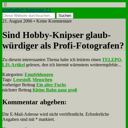
zonebattler's homezone 2.1
21. August 2006 • Keine Kommentare
Sind Hob­by-Knip­ser glaub­
wür­di­ger als Pro­fi-Fo­to­gra­fen?
Zu die­sem in­ter­es­san­ten The­ma ha­be ich letz­tens ei­nen
TE­LE­PO­
LIS-Ar­ti­kel
ge­le­sen, den ich hier­mit wärm­stens wei­ter­emp­feh­le...
Kategorien:
Empfehlungen
Tags:
Lesestoff
,
Menschen
vorheriger Beitrag
Ein alter Fuchs
nächster Beitrag
Kleine Bahn ganz groß
Kommentar abgeben:
Die E-Mail-Adresse wird nicht veröffentlicht.
Erforderliche
Angaben sind mit
*
markiert.