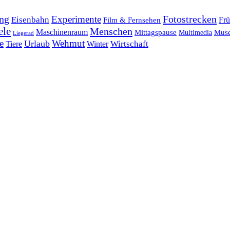
ng
Fotostrecken
Experimente
Eisenbahn
Frü
Film & Fernsehen
ele
Menschen
Maschinenraum
Mittagspause
Mus
Multimedia
Liegerad
e
Wehmut
Urlaub
Tiere
Wirtschaft
Winter