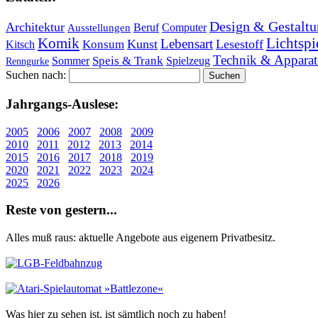
Design & Gestaltu
Architektur
Beruf
Computer
Ausstellungen
Lichtspi
Komik
Lebensart
Kunst
Lesestoff
Konsum
Kitsch
Technik & Apparat
Speis & Trank
Sommer
Spielzeug
Renngurke
Suchen nach:
Jahr­gangs-Aus­le­se:
2005
2006
2007
2008
2009
2010
2011
2012
2013
2014
2015
2016
2017
2018
2019
2020
2021
2022
2023
2024
2025
2026
Re­ste von ge­stern...
Alles muß raus: aktuelle An­ge­bo­te aus eigenem Privatbesitz.
Was hier zu sehen ist, ist sämt­lich noch zu haben!