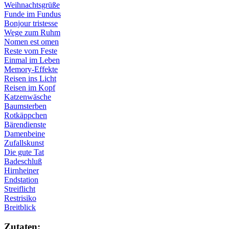
Weihnachtsgrüße
Funde im Fundus
Bonjour tristesse
Wege zum Ruhm
Nomen est omen
Reste vom Feste
Einmal im Leben
Memory-Effekte
Reisen ins Licht
Reisen im Kopf
Katzenwäsche
Baumsterben
Rotkäppchen
Bärendienste
Damenbeine
Zufallskunst
Die gute Tat
Badeschluß
Hirnheiner
Endstation
Streiflicht
Restrisiko
Breitblick
Zu­ta­ten: