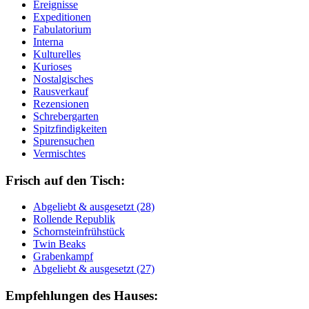
Ereignisse
Expeditionen
Fabulatorium
Interna
Kulturelles
Kurioses
Nostalgisches
Rausverkauf
Rezensionen
Schrebergarten
Spitzfindigkeiten
Spurensuchen
Vermischtes
Frisch auf den Tisch:
Ab­ge­liebt & aus­ge­setzt (28)
Rol­len­de Re­pu­blik
Schorn­stein­früh­stück
Twin Beaks
Gra­ben­kampf
Ab­ge­liebt & aus­ge­setzt (27)
Empfehlungen des Hauses: