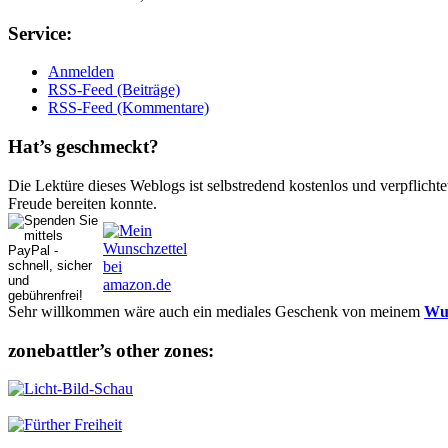
Ser­vice:
Anmelden
RSS-Feed (Beiträge)
RSS-Feed (Kommentare)
Hat’s ge­schmeckt?
Die Lektüre dieses Weblogs ist selbstredend kostenlos und ver­pflich­te
Freude bereiten konnte.
Sehr willkommen wäre auch ein mediales Geschenk von meinem
Wun
zonebattler’s other zo­nes: