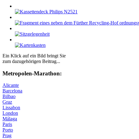
Ein Klick auf ein Bild bringt Sie
zum dazugehörigen Beitrag...
Me­tro­po­len-Ma­ra­thon:
Alicante
Barcelona
Bilbao
Graz
Lissabon
London
Málaga
Paris
Porto
Prag