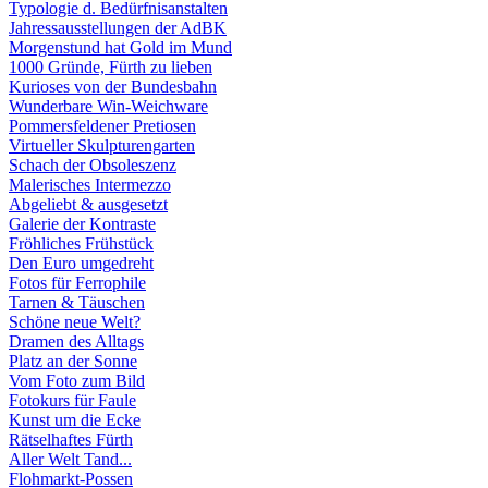
Typologie d. Bedürfnisanstalten
Jahressausstellungen der AdBK
Morgenstund hat Gold im Mund
1000 Gründe, Fürth zu lieben
Kurioses von der Bundesbahn
Wunderbare Win-Weichware
Pommersfeldener Pretiosen
Virtueller Skulpturengarten
Schach der Obsoleszenz
Malerisches Intermezzo
Abgeliebt & ausgesetzt
Galerie der Kontraste
Fröhliches Frühstück
Den Euro umgedreht
Fotos für Ferrophile
Tarnen & Täuschen
Schöne neue Welt?
Dramen des Alltags
Platz an der Sonne
Vom Foto zum Bild
Fotokurs für Faule
Kunst um die Ecke
Rätselhaftes Fürth
Aller Welt Tand...
Flohmarkt-Possen