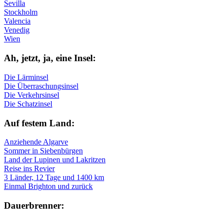
Sevilla
Stockholm
Valencia
Venedig
Wien
Ah, jetzt, ja, ei­ne In­sel:
Die Lärminsel
Die Überraschungsinsel
Die Verkehrsinsel
Die Schatzinsel
Auf fe­stem Land:
Anziehende Algarve
Sommer in Siebenbürgen
Land der Lupinen und Lakritzen
Reise ins Revier
3 Länder, 12 Tage und 1400 km
Einmal Brighton und zurück
Dau­er­bren­ner: