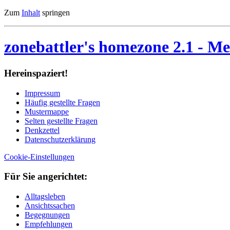
Zum
Inhalt
springen
zonebattler's homezone 2.1
- Me
Her­ein­spa­ziert!
Im­pres­sum
Häu­fig ge­stell­te Fra­gen
Mu­ster­map­pe
Sel­ten ge­stell­te Fra­gen
Denk­zet­tel
Da­ten­schutz­er­klä­rung
Cookie-Einstellungen
Für Sie an­ge­rich­tet:
Alltagsleben
Ansichtssachen
Begegnungen
Empfehlungen