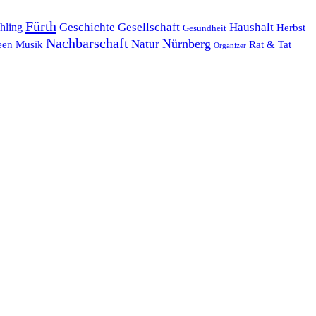
Fürth
hling
Geschichte
Gesellschaft
Haushalt
Herbst
Gesundheit
Nachbarschaft
Nürnberg
Natur
een
Musik
Rat & Tat
Organizer