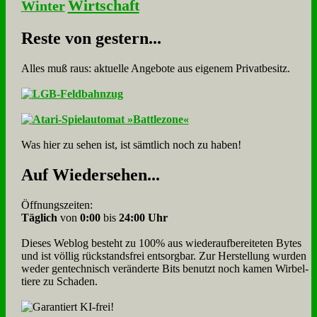
Wirtschaft
Winter
Re­ste von ge­stern...
Alles muß raus: aktuelle An­ge­bo­te aus eigenem Privatbesitz.
Was hier zu sehen ist, ist sämt­lich noch zu haben!
Auf Wie­der­se­hen...
Öffnungszeiten:
Täglich
von
0:00
bis
24:00 Uhr
Dieses Weblog besteht zu 100% aus wie­der­auf­bereite­ten Bytes
und ist völlig rück­stands­frei ent­sorg­bar. Zur Herstellung wurden
weder gen­tech­nisch veränderte Bits benutzt noch kamen Wir­bel­
tiere zu Scha­den.