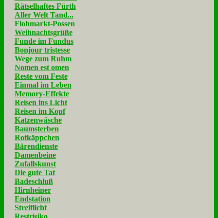
Rätselhaftes Fürth
Aller Welt Tand...
Flohmarkt-Possen
Weihnachtsgrüße
Funde im Fundus
Bonjour tristesse
Wege zum Ruhm
Nomen est omen
Reste vom Feste
Einmal im Leben
Memory-Effekte
Reisen ins Licht
Reisen im Kopf
Katzenwäsche
Baumsterben
Rotkäppchen
Bärendienste
Damenbeine
Zufallskunst
Die gute Tat
Badeschluß
Hirnheiner
Endstation
Streiflicht
Restrisiko