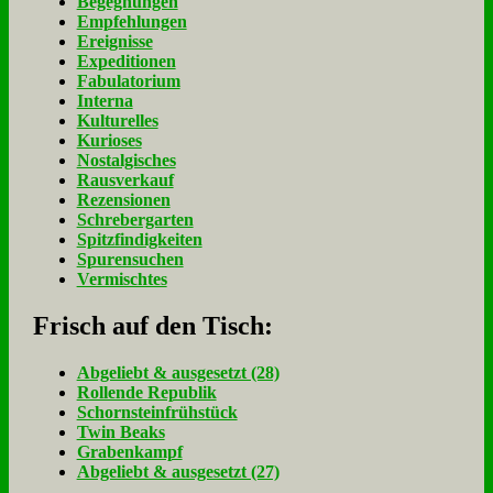
Begegnungen
Empfehlungen
Ereignisse
Expeditionen
Fabulatorium
Interna
Kulturelles
Kurioses
Nostalgisches
Rausverkauf
Rezensionen
Schrebergarten
Spitzfindigkeiten
Spurensuchen
Vermischtes
Frisch auf den Tisch:
Ab­ge­liebt & aus­ge­setzt (28)
Rol­len­de Re­pu­blik
Schorn­stein­früh­stück
Twin Beaks
Gra­ben­kampf
Ab­ge­liebt & aus­ge­setzt (27)