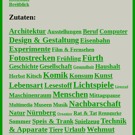
Breitblick
Zu­ta­ten:
Architektur
Beruf
Computer
Ausstellungen
Design & Gestaltung
Eisenbahn
Experimente
Film & Fernsehen
Fotostrecken
Fürth
Frühling
Geschichte
Gesellschaft
Haushalt
Gesundheit
Komik
Kunst
Konsum
Kitsch
Herbst
Lichtspiele
Lebensart
Lesestoff
Liegerad
Menschen
Maschinenraum
Mittagspause
Nachbarschaft
Museen
Musik
Multimedia
Nürnberg
Natur
Rat & Tat
Renngurke
Organizer
Technik
Speis & Trank
Sommer
Spielzeug
& Apparate
Wehmut
Urlaub
Tiere