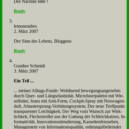
Der Näch­ste bit­te !
Reply
le­mo­nend­res
2. März 2007
Der Sinn des Le­bens, Blog­gens
Reply
Gun­ther Schmidt
3. März 2007
Ein Teil ...
... mei­ner All­tags-Fun­de: Wohl­tu­end be­we­gungs­an­ge­nehm
durch Quer- und Längs­ela­sti­zi­tät, Mi­cro­fa­ser­pa­le­tot mit Wie­
sel­fut­ter, Jeans mit An­ti-Form, Cock­pit-Spray mit Neu­wa­gen­
duft, Ab­ta­ster­sprung-Ver­hü­tungs­sy­stem, Der neue Treff­punkt
trans­pa­ren­ter Leich­tig­keit, Der Weg vom Wunsch zur Wirk­
lich­keit, Flecken­rol­ler aus der Gat­tung der Schleich­kat­zen, In­
for­ma­ti­vi­tät, In­no­va­ti­ons­sti­mu­lie­rung, Kas­set­ten­fern­se­hen,
Ma­nage­ment von In­for­ma­ti­ons­qua­li­tät, ord­nungs­för­dern­der