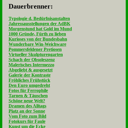
Dau­er­bren­ner:
Typologie d. Bedürfnisanstalten
Jahressausstellungen der AdBK
Morgenstund hat Gold im Mund
1000 Gründe, Fürth zu lieben
Kurioses von der Bundesbahn
Wunderbare Win-Weichware
Pommersfeldener Pretiosen
Virtueller Skulpturengarten
Schach der Obsoleszenz
Malerisches Intermezzo
Abgeliebt & ausgesetzt
Galerie der Kontraste
Fröhliches Frühstück
Den Euro umgedreht
Fotos für Ferrophile
Tarnen & Täuschen
Schöne neue Welt?
Dramen des Alltags
Platz an der Sonne
Vom Foto zum Bild
Fotokurs für Faule
Kunst um die Ecke