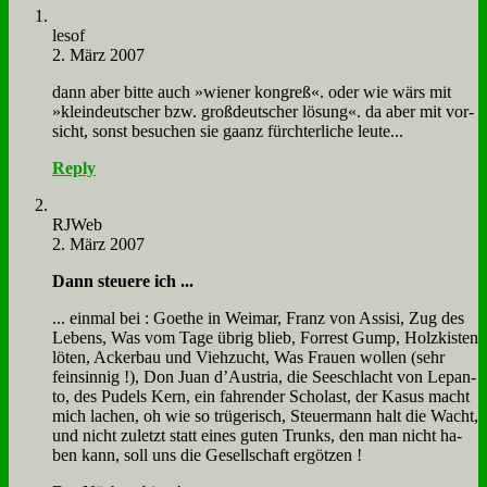
le­sof
2. März 2007
dann aber bit­te auch »wie­ner kon­greß«. oder wie wärs mit
»klein­deut­scher bzw. groß­deut­scher lö­sung«. da aber mit vor­
sicht, sonst be­su­chen sie ga­anz fürch­ter­li­che leu­te...
Reply
RJ­Web
2. März 2007
Dann steue­re ich ...
... ein­mal bei : Goe­the in Wei­mar, Franz von As­si­si, Zug des
Le­bens, Was vom Ta­ge üb­rig blieb, For­rest Gump, Holz­ki­sten
lö­ten, Acker­bau und Vieh­zucht, Was Frau­en wol­len (sehr
fein­sin­nig !), Don Ju­an d’Au­stria, die See­schlacht von Le­pan­
to, des Pu­dels Kern, ein fah­ren­der Scho­la­st, der Ka­sus macht
mich la­chen, oh wie so trü­ge­risch, Steu­er­mann halt die Wacht,
und nicht zu­letzt statt ei­nes gu­ten Trunks, den man nicht ha­
ben kann, soll uns die Ge­sell­schaft er­göt­zen !