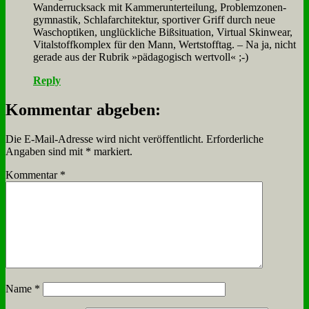
Wan­der­ruck­sack mit Kam­mer­un­ter­tei­lung, Pro­blem­zo­nen­
gym­na­stik, Schla­f­ar­chi­tek­tur, spor­ti­ver Griff durch neue
Waschop­ti­ken, un­glück­li­che Biß­si­tua­ti­on, Vir­tu­al Skin­wear,
Vi­tal­stoff­kom­plex für den Mann, Wert­stoff­tag. – Na ja, nicht
ge­ra­de aus der Ru­brik »päd­ago­gisch wert­voll« ;-)
Reply
Kommentar abgeben:
Die E-Mail-Adresse wird nicht veröffentlicht.
Erforderliche
Angaben sind mit
*
markiert.
Kommentar
*
Name
*