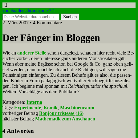
zonebattler's homezone 2.1
2. März 2007 • 4 Kommentare
Der Fän­ger im Blog­gen
Wie an
an­de­rer Stel­le
schon dar­ge­legt, schau­en hier recht vie­le Be­
su­cher vor­bei, de­ren In­ter­es­se ganz an­de­ren Mon­stro­si­tä­ten gilt.
Wenn aber mei­ne Er­güs­se schon bei Goog­le & Co. ganz oben ge­li­
stet wer­den, dann möch­te ich auch die Rich­ti­gen, will sa­gen die
Fein­sin­ni­gen ein­fan­gen. Zu die­sem Be­hu­fe gilt es al­so, die pas­sen­
den Kö­der in Form päd­ago­gisch wert­vol­ler Such­be­grif­fe aus­zu­le­
gen. Ich be­gin­ne mal spon­tan mit
Reichs­de­pu­ta­ti­ons­haupt­schluß
.
Wei­te­re Vor­schlä­ge aus dem Pu­bli­kum?
Kategorien:
Interna
Tags:
Experimente
,
Komik
,
Maschinenraum
vorheriger Beitrag
Bonjour tristesse (16)
nächster Beitrag
Mathematik zum Anschauen
4 Antworten