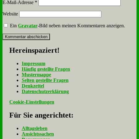
E-Mail-Adresse
*
Website
Ein
Gravatar
-Bild neben meinen Kommentaren anzeigen.
Her­ein­spa­ziert!
Im­pres­sum
Häu­fig ge­stell­te Fra­gen
Mu­ster­map­pe
Sel­ten ge­stell­te Fra­gen
Denk­zet­tel
Da­ten­schutz­er­klä­rung
Cookie-Einstellungen
Für Sie an­ge­rich­tet:
Alltagsleben
Ansichtssachen