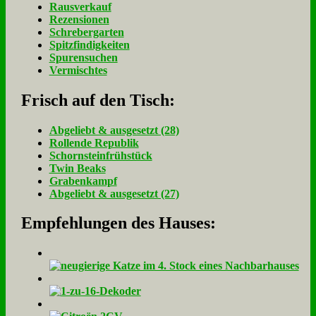
Rausverkauf
Rezensionen
Schrebergarten
Spitzfindigkeiten
Spurensuchen
Vermischtes
Frisch auf den Tisch:
Ab­ge­liebt & aus­ge­setzt (28)
Rol­len­de Re­pu­blik
Schorn­stein­früh­stück
Twin Beaks
Gra­ben­kampf
Ab­ge­liebt & aus­ge­setzt (27)
Empfehlungen des Hauses: