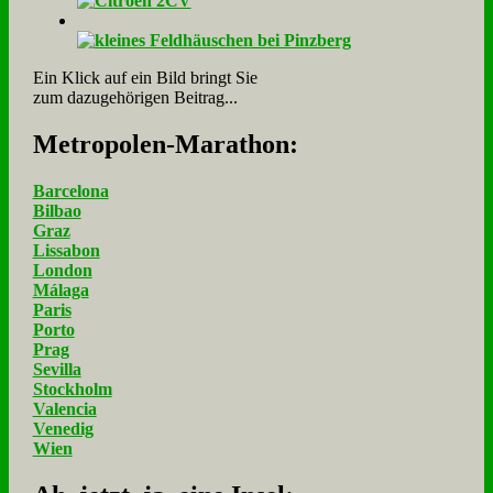
Ein Klick auf ein Bild bringt Sie
zum dazugehörigen Beitrag...
Me­tro­po­len-Ma­ra­thon:
Barcelona
Bilbao
Graz
Lissabon
London
Málaga
Paris
Porto
Prag
Sevilla
Stockholm
Valencia
Venedig
Wien