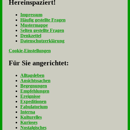
Her­ein­spa­ziert!
Im­pres­sum
Häu­fig ge­stell­te Fra­gen
Mu­ster­map­pe
Sel­ten ge­stell­te Fra­gen
Denk­zet­tel
Da­ten­schutz­er­klä­rung
Cookie-Einstellungen
Für Sie an­ge­rich­tet:
Alltagsleben
Ansichtssachen
Begegnungen
Empfehlungen
Ereignisse
Expeditionen
Fabulatorium
Interna
Kulturelles
Kurioses
Nostalgisches