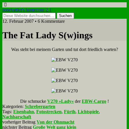
zonebattler's homezone 2.1
12. Februar 2007 • 6 Kommentare
The Fat La­dy S(w)ings
Was steht bei mei­nem Gar­ten und tut dort fried­lich war­ten?
Die schmucke
V270 »La­dy«
der
EBW-Car­go
!
Kategorien:
Schrebergarten
Tags:
Eisenbahn
,
Fotostrecken
,
Fürth
,
Lichtspiele
,
Nachbarschaft
vorheriger Beitrag
Von der Ohnmacht
nächster Beitrag
Große Welt ganz klein