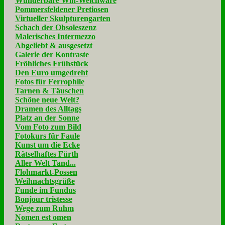
Wunderbare Win-Weichware
Pommersfeldener Pretiosen
Virtueller Skulpturengarten
Schach der Obsoleszenz
Malerisches Intermezzo
Abgeliebt & ausgesetzt
Galerie der Kontraste
Fröhliches Frühstück
Den Euro umgedreht
Fotos für Ferrophile
Tarnen & Täuschen
Schöne neue Welt?
Dramen des Alltags
Platz an der Sonne
Vom Foto zum Bild
Fotokurs für Faule
Kunst um die Ecke
Rätselhaftes Fürth
Aller Welt Tand...
Flohmarkt-Possen
Weihnachtsgrüße
Funde im Fundus
Bonjour tristesse
Wege zum Ruhm
Nomen est omen