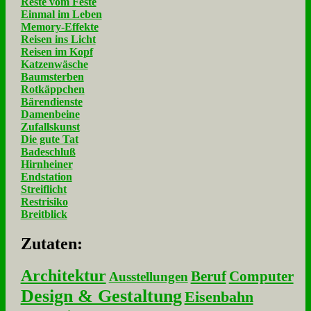
Reste vom Feste
Einmal im Leben
Memory-Effekte
Reisen ins Licht
Reisen im Kopf
Katzenwäsche
Baumsterben
Rotkäppchen
Bärendienste
Damenbeine
Zufallskunst
Die gute Tat
Badeschluß
Hirnheiner
Endstation
Streiflicht
Restrisiko
Breitblick
Zu­ta­ten:
Architektur
Beruf
Computer
Ausstellungen
Design & Gestaltung
Eisenbahn