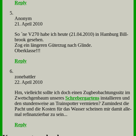
Reply
An­onym
21. April 2010
So ´ne V270 ha­be ich heu­te (21.04.2010) in Ham­burg Bill­
brook ge­se­hen.
Zog ein län­ge­ren Gü­ter­zug nach Glin­de.
Ober­klas­se!!!
Reply
zone­batt­ler
22. April 2010
Hm, viel­leicht soll­te ich doch ei­nen Zug­be­ob­ach­tungs­sitz im
Zwetsch­ge­n­baum un­se­res
Schre­ber­gar­tens
in­stal­lie­ren und
den stun­den­wei­se an Train­spot­ter ver­mie­ten? Zu­min­dest die
Pacht und die Ko­sten für das Was­ser schei­nen mir da­mit al­le­
mal re­fi­nan­zier­bar zu sein...
Reply