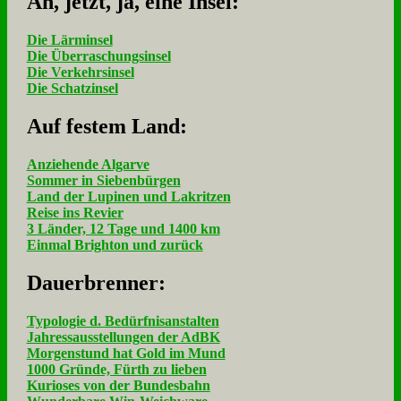
Ah, jetzt, ja, ei­ne In­sel:
Die Lärminsel
Die Überraschungsinsel
Die Verkehrsinsel
Die Schatzinsel
Auf fe­stem Land:
Anziehende Algarve
Sommer in Siebenbürgen
Land der Lupinen und Lakritzen
Reise ins Revier
3 Länder, 12 Tage und 1400 km
Einmal Brighton und zurück
Dau­er­bren­ner:
Typologie d. Bedürfnisanstalten
Jahressausstellungen der AdBK
Morgenstund hat Gold im Mund
1000 Gründe, Fürth zu lieben
Kurioses von der Bundesbahn