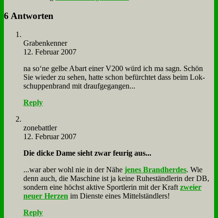
6 Antworten
Gra­ben­ken­ner
12. Februar 2007
na so‘ne gel­be Ab­art ei­ner V200 würd ich ma sagn. Schön
Sie wie­der zu se­hen, hat­te schon be­fürch­tet dass beim Lok­
schup­pen­brand mit drauf­ge­gan­gen...
Reply
zone­batt­ler
12. Februar 2007
Die dicke Da­me sieht zwar feu­rig aus...
...war aber wohl nie in der Nä­he
je­nes Brand­her­des
. Wie
denn auch, die Ma­schi­ne ist ja kei­ne Ru­he­ständ­le­rin der DB,
son­dern ei­ne höchst ak­ti­ve Sport­le­rin mit der Kraft
zwei­er
neu­er Her­zen
im Dien­ste ei­nes Mit­tel­ständ­lers!
Reply