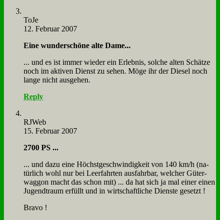
To­Je
12. Februar 2007
Ei­ne wun­der­schö­ne al­te Da­me...
... und es ist im­mer wie­der ein Er­leb­nis, sol­che al­ten Schät­ze
noch im ak­ti­ven Dienst zu se­hen. Mö­ge ihr der Die­sel noch
lan­ge nicht aus­ge­hen.
Reply
RJ­Web
15. Februar 2007
2700 PS ...
... und da­zu ei­ne Höchst­ge­schwin­dig­keit von 140 km/h (na­
tür­lich wohl nur bei Leer­fahr­ten aus­fahr­bar, wel­cher Gü­ter­
wag­gon macht das schon mit) ... da hat sich ja mal ei­ner ei­nen
Ju­gend­traum er­füllt und in wirt­schaft­li­che Dien­ste ge­setzt !
Bra­vo !