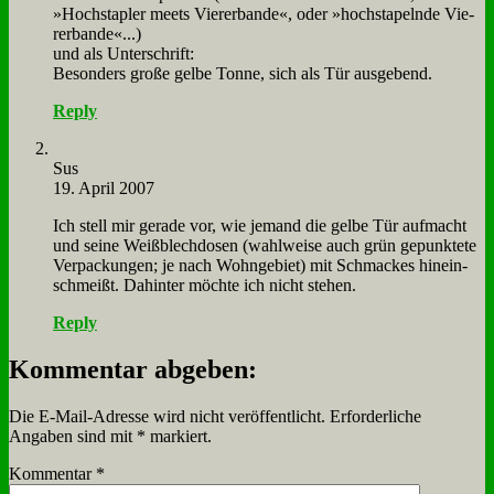
»Hoch­stap­ler meets Vie­rer­ban­de«, oder »hoch­sta­peln­de Vie­
rer­ban­de«...)
und als Un­ter­schrift:
Be­son­ders gro­ße gel­be Ton­ne, sich als Tür aus­ge­bend.
Reply
Sus
19. April 2007
Ich stell mir ge­ra­de vor, wie je­mand die gel­be Tür auf­macht
und sei­ne Weiß­blech­do­sen (wahl­wei­se auch grün ge­punk­te­te
Ver­packun­gen; je nach Wohn­ge­biet) mit Schmackes hin­ein­
schmeißt. Da­hin­ter möch­te ich nicht ste­hen.
Reply
Kommentar abgeben:
Die E-Mail-Adresse wird nicht veröffentlicht.
Erforderliche
Angaben sind mit
*
markiert.
Kommentar
*