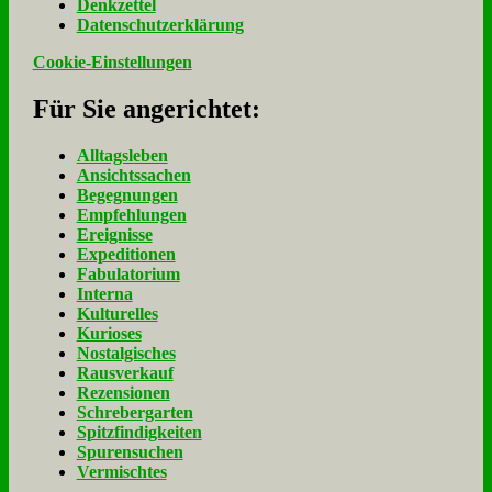
Denk­zet­tel
Da­ten­schutz­er­klä­rung
Cookie-Einstellungen
Für Sie an­ge­rich­tet:
Alltagsleben
Ansichtssachen
Begegnungen
Empfehlungen
Ereignisse
Expeditionen
Fabulatorium
Interna
Kulturelles
Kurioses
Nostalgisches
Rausverkauf
Rezensionen
Schrebergarten
Spitzfindigkeiten
Spurensuchen
Vermischtes