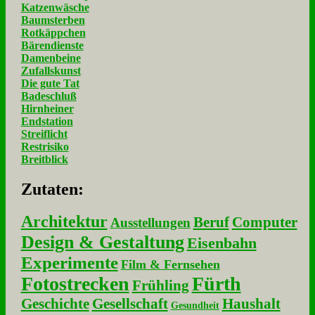
Katzenwäsche
Baumsterben
Rotkäppchen
Bärendienste
Damenbeine
Zufallskunst
Die gute Tat
Badeschluß
Hirnheiner
Endstation
Streiflicht
Restrisiko
Breitblick
Zu­ta­ten:
Architektur
Beruf
Computer
Ausstellungen
Design & Gestaltung
Eisenbahn
Experimente
Film & Fernsehen
Fotostrecken
Fürth
Frühling
Geschichte
Gesellschaft
Haushalt
Gesundheit