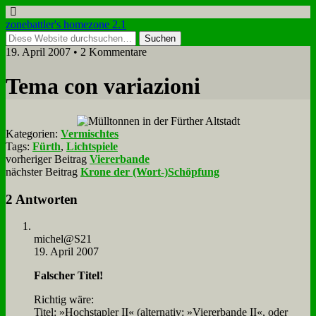
zonebattler's homezone 2.1
19. April 2007 • 2 Kommentare
Te­ma con va­ria­zio­ni
Kategorien:
Vermischtes
Tags:
Fürth
,
Lichtspiele
vorheriger Beitrag
Viererbande
nächster Beitrag
Krone der (Wort-)Schöpfung
2 Antworten
michel@S21
19. April 2007
Fal­scher Ti­tel!
Rich­tig wä­re:
Ti­tel: »Hoch­stap­ler II« (al­ter­na­tiv: »Vie­rer­ban­de II«, oder