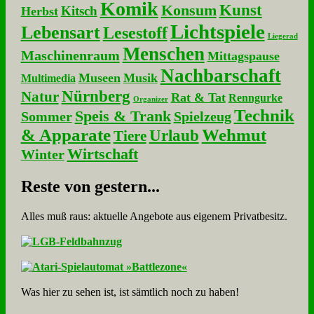
Komik
Kunst
Konsum
Kitsch
Herbst
Lichtspiele
Lebensart
Lesestoff
Liegerad
Menschen
Maschinenraum
Mittagspause
Nachbarschaft
Museen
Musik
Multimedia
Nürnberg
Natur
Rat & Tat
Renngurke
Organizer
Technik
Speis & Trank
Sommer
Spielzeug
& Apparate
Wehmut
Urlaub
Tiere
Wirtschaft
Winter
Re­ste von ge­stern...
Alles muß raus: aktuelle An­ge­bo­te aus eigenem Privatbesitz.
Was hier zu sehen ist, ist sämt­lich noch zu haben!