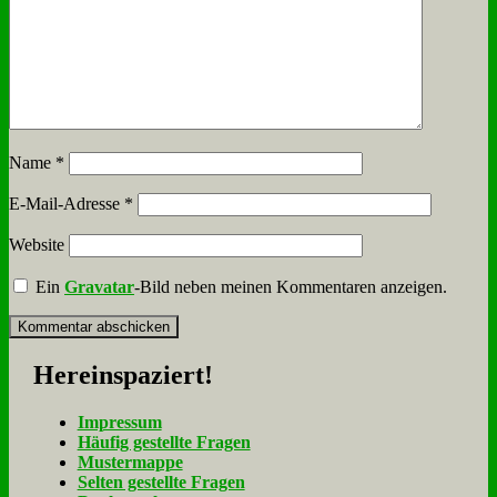
Name
*
E-Mail-Adresse
*
Website
Ein
Gravatar
-Bild neben meinen Kommentaren anzeigen.
Her­ein­spa­ziert!
Im­pres­sum
Häu­fig ge­stell­te Fra­gen
Mu­ster­map­pe
Sel­ten ge­stell­te Fra­gen