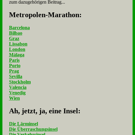
zum dazugehörigen Beitrag...
Me­tro­po­len-Ma­ra­thon:
Barcelona
Bilbao
Graz
Lissabon
London
Málaga
Paris
Porto
Prag
Sevilla
Stockholm
Valencia
Venedig
Wien
Ah, jetzt, ja, ei­ne In­sel:
Die Lärminsel
Die Überraschungsinsel
Die Verkehrsinsel