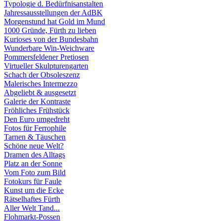
Typologie d. Bedürfnisanstalten
Jahressausstellungen der AdBK
Morgenstund hat Gold im Mund
1000 Gründe, Fürth zu lieben
Kurioses von der Bundesbahn
Wunderbare Win-Weichware
Pommersfeldener Pretiosen
Virtueller Skulpturengarten
Schach der Obsoleszenz
Malerisches Intermezzo
Abgeliebt & ausgesetzt
Galerie der Kontraste
Fröhliches Frühstück
Den Euro umgedreht
Fotos für Ferrophile
Tarnen & Täuschen
Schöne neue Welt?
Dramen des Alltags
Platz an der Sonne
Vom Foto zum Bild
Fotokurs für Faule
Kunst um die Ecke
Rätselhaftes Fürth
Aller Welt Tand...
Flohmarkt-Possen