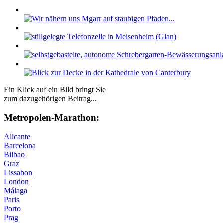
Ein Klick auf ein Bild bringt Sie
zum dazugehörigen Beitrag...
Me­tro­po­len-Ma­ra­thon:
Alicante
Barcelona
Bilbao
Graz
Lissabon
London
Málaga
Paris
Porto
Prag