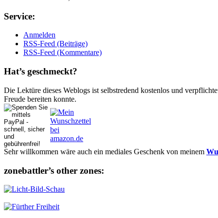
Ser­vice:
Anmelden
RSS-Feed (Beiträge)
RSS-Feed (Kommentare)
Hat’s ge­schmeckt?
Die Lektüre dieses Weblogs ist selbstredend kostenlos und ver­pflich­te
Freude bereiten konnte.
Sehr willkommen wäre auch ein mediales Geschenk von meinem
Wun
zonebattler’s other zo­nes: