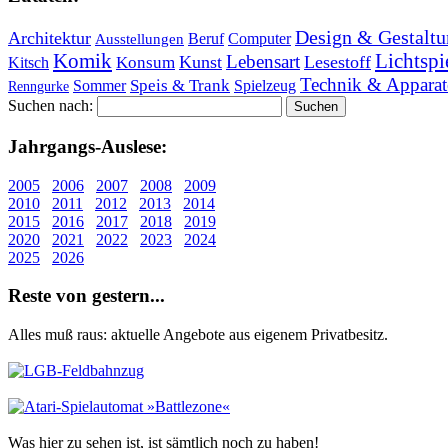
Design & Gestaltu
Architektur
Beruf
Computer
Ausstellungen
Lichtspi
Komik
Lebensart
Kunst
Lesestoff
Konsum
Kitsch
Technik & Apparat
Speis & Trank
Sommer
Spielzeug
Renngurke
Suchen nach:
Jahr­gangs-Aus­le­se:
2005
2006
2007
2008
2009
2010
2011
2012
2013
2014
2015
2016
2017
2018
2019
2020
2021
2022
2023
2024
2025
2026
Re­ste von ge­stern...
Alles muß raus: aktuelle An­ge­bo­te aus eigenem Privatbesitz.
Was hier zu sehen ist, ist sämt­lich noch zu haben!