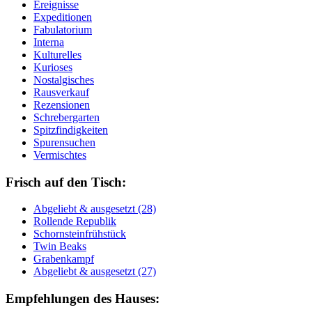
Ereignisse
Expeditionen
Fabulatorium
Interna
Kulturelles
Kurioses
Nostalgisches
Rausverkauf
Rezensionen
Schrebergarten
Spitzfindigkeiten
Spurensuchen
Vermischtes
Frisch auf den Tisch:
Ab­ge­liebt & aus­ge­setzt (28)
Rol­len­de Re­pu­blik
Schorn­stein­früh­stück
Twin Beaks
Gra­ben­kampf
Ab­ge­liebt & aus­ge­setzt (27)
Empfehlungen des Hauses: