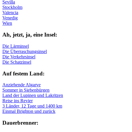
Sevilla
Stockholm
Valencia
Venedig
Wien
Ah, jetzt, ja, ei­ne In­sel:
Die Lärminsel
Die Überraschungsinsel
Die Verkehrsinsel
Die Schatzinsel
Auf fe­stem Land:
Anziehende Algarve
Sommer in Siebenbürgen
Land der Lupinen und Lakritzen
Reise ins Revier
3 Länder, 12 Tage und 1400 km
Einmal Brighton und zurück
Dau­er­bren­ner: