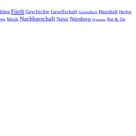
Fürth
hling
Geschichte
Gesellschaft
Haushalt
Herbst
Gesundheit
Nachbarschaft
Nürnberg
Natur
een
Musik
Rat & Tat
Organizer