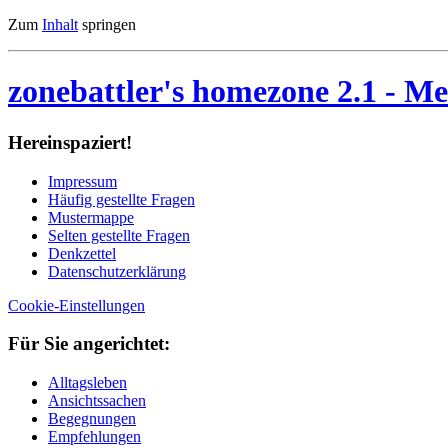
Zum
Inhalt
springen
zonebattler's homezone 2.1
- Me
Her­ein­spa­ziert!
Im­pres­sum
Häu­fig ge­stell­te Fra­gen
Mu­ster­map­pe
Sel­ten ge­stell­te Fra­gen
Denk­zet­tel
Da­ten­schutz­er­klä­rung
Cookie-Einstellungen
Für Sie an­ge­rich­tet:
Alltagsleben
Ansichtssachen
Begegnungen
Empfehlungen