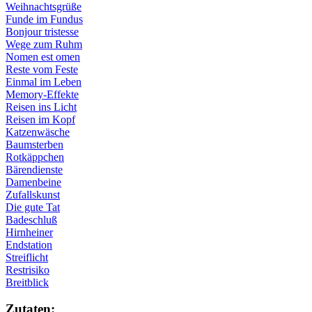
Weihnachtsgrüße
Funde im Fundus
Bonjour tristesse
Wege zum Ruhm
Nomen est omen
Reste vom Feste
Einmal im Leben
Memory-Effekte
Reisen ins Licht
Reisen im Kopf
Katzenwäsche
Baumsterben
Rotkäppchen
Bärendienste
Damenbeine
Zufallskunst
Die gute Tat
Badeschluß
Hirnheiner
Endstation
Streiflicht
Restrisiko
Breitblick
Zu­ta­ten: