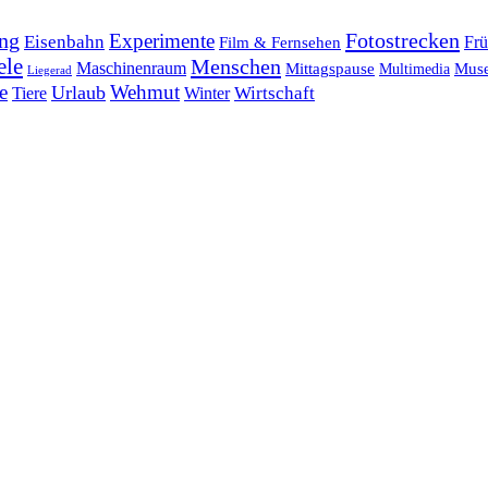
ng
Fotostrecken
Experimente
Eisenbahn
Frü
Film & Fernsehen
ele
Menschen
Maschinenraum
Mittagspause
Mus
Multimedia
Liegerad
e
Wehmut
Urlaub
Tiere
Wirtschaft
Winter