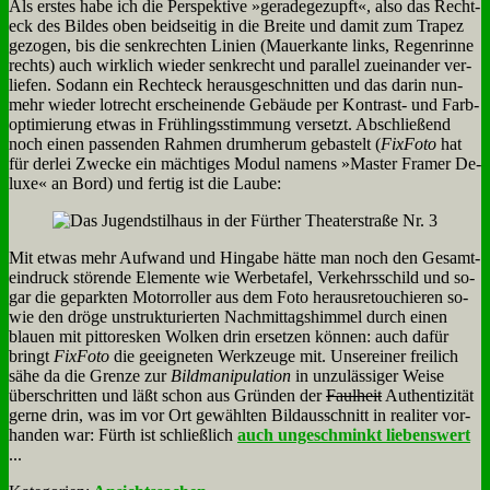
Als er­stes ha­be ich die Per­spek­ti­ve »ge­ra­de­ge­zupft«, al­so das Recht­
eck des Bil­des oben beid­sei­tig in die Brei­te und da­mit zum Tra­pez
ge­zo­gen, bis die senk­rech­ten Li­ni­en (Mau­er­kan­te links, Re­gen­rin­ne
rechts) auch wirk­lich wie­der senk­recht und par­al­lel zu­ein­an­der ver­
lie­fen. So­dann ein Recht­eck her­aus­ge­schnit­ten und das dar­in nun­
mehr wie­der lot­recht er­schei­nen­de Ge­bäu­de per Kon­trast- und Farb­
op­ti­mie­rung et­was in Früh­lings­stim­mung ver­setzt. Ab­schlie­ßend
noch ei­nen pas­sen­den Rah­men drum­her­um ge­ba­stelt (
Fix­Fo­to
hat
für der­lei Zwecke ein mäch­ti­ges Mo­dul na­mens »Ma­ster Framer De­
lu­xe« an Bord) und fer­tig ist die Lau­be:
Mit et­was mehr Auf­wand und Hin­ga­be hät­te man noch den Ge­samt­
ein­druck stö­ren­de Ele­men­te wie Wer­be­ta­fel, Ver­kehrs­schild und so­
gar die ge­park­ten Mo­tor­rol­ler aus dem Fo­to her­aus­re­tou­chie­ren so­
wie den drö­ge un­struk­tu­rier­ten Nach­mit­tags­him­mel durch ei­nen
blau­en mit pit­to­res­ken Wol­ken drin er­set­zen kön­nen: auch da­für
bringt
Fix­Fo­to
die ge­eig­ne­ten Werk­zeu­ge mit. Un­ser­ei­ner frei­lich
sä­he da die Gren­ze zur
Bild­ma­ni­pu­la­ti­on
in un­zu­läs­si­ger Wei­se
über­schrit­ten und läßt schon aus Grün­den der
Faul­heit
Au­then­ti­zi­tät
ger­ne drin, was im vor Ort ge­wähl­ten Bild­aus­schnitt in rea­li­ter vor­
han­den war: Fürth ist schließ­lich
auch un­ge­schminkt lie­bens­wert
...