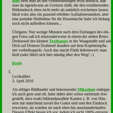
spiel
sieht man an den Fen­ster­lai­bun­gen recht deut­lich, daß
man da ir­gend­wann an Gren­zen stößt, die den re­sul­tie­ren­den
Bild­ein­druck eben
nicht
mehr als na­tür­lich er­schei­nen las­sen.
Ide­al wä­re al­so ein pas­send er­höh­ter Auf­nah­mestand­ort, aber
ei­ne por­ta­ble Hub­büh­ne für die Ho­sen­ta­sche ha­be ich bis­lang
noch nicht auf­trei­ben kön­nen...
Üb­ri­gens: Nur we­ni­ge Mi­nu­ten nach dem Ein­fan­gen des obi­
gen Fo­tos saß ich re­la­xen­der­wei­se in ei­nem der net­ten Re­tro-
Dreh­ses­sel des klei­nen
Text­hau­ses
in der Waag­stra­ße und sah
Dich auf Dei­nem Draht­esel drau­ßen auf dem Kopf­stein­pfla­
ster vor­beih­op­peln. Auch das macht Fürth lie­bens­wert: man
läuft (oder fährt) sich hier stän­dig über den Weg! ;-)
Reply
Le­xi­ka­li­ker
3. April 2010
Als eif­ri­ger Bild­bast­ler und be­ken­nen­der
Mi­kro­lo­ge
ent­kip­pe
ich auch gern und oft, ha­be da­bei aber schon mehr­mals fest­
ge­stellt, dass ex­akt bild­rand­par­al­le­le Kan­ten z. B. von Häu­
sern mir manch­mal zu­viel des Gu­ten sind und den Ein­druck
er­wecken, als wür­den sie nach oben hin aus­ein­an­der­lau­fen.
Die­sem Ef­fekt beu­ge ich vor, in­dem ich nicht 100% ent­zer­re,