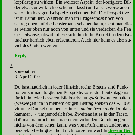
kopf­la­stig zu wir­ken. Ein wei­te­rer Aspekt, der kor­ri­gier­te Bil­
der et­was un­wirk­lich er­schei­nen lässt (und an­satz­wei­se auch
schon im hie­si­gen Bei­spiel zu er­ken­nen ist): Die Per­spek­ti­ve
ist nur si­mu­liert. Wäh­rend man im Erd­ge­schoss noch von
schräg oben auf die Fen­ster­bank schau­en kann, sieht man die­
se wei­ter oben nur noch von un­ten und sie ver­decken die Fen­
ster teil­wei­se, ob­wohl die­se sich durch die Kor­rek­tur dem Be­
trach­ter herr­lich eben prä­sen­tie­ren. Auch hier kann es al­so zu­
viel des Gu­ten wer­den.
Reply
zone­batt­ler
3. April 2010
Du hast na­tür­lich in je­der Hin­sicht recht: Er­stens sind Funk­
tio­nen zur nach­träg­li­chen Per­spek­tiv­kor­rek­tur heut­zu­ta­ge na­
tür­lich in je­der bes­se­ren Bild­be­ar­bei­tungs-Soft­ware ent­hal­ten
(wes­we­gen ich in mei­nem obi­gen Bei­trag so­eben das »...
die
vir­tu­el­le Dun­kel­kam­mer... « in »...
mei­ne be­vor­zug­te
Dun­kel­
kam­mer ...« um­ge­mo­delt ha­be. Zwei­tens ist es in der Tat so,
daß man na­tür­lich auch nach dem vir­tu­el­len Ge­ra­de­bie­gen
nichts von dem se­hen kann, was vom Auf­nah­mestand­ort aus
per­spek­tiv­be­dingt schlicht nicht zu se­hen war! In
die­sem Bei­