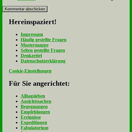
Her­ein­spa­ziert!
Im­pres­sum
Häu­fig ge­stell­te Fra­gen
Mu­ster­map­pe
Sel­ten ge­stell­te Fra­gen
Denk­zet­tel
Da­ten­schutz­er­klä­rung
Cookie-Einstellungen
Für Sie an­ge­rich­tet:
Alltagsleben
Ansichtssachen
Begegnungen
Empfehlungen
Ereignisse
Expeditionen
Fabulatorium