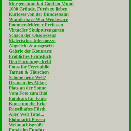
Morgenstund hat Gold im Mund
1000 Gründe, Fürth zu lieben
Kurioses von der Bundesbahn
Wunderbare Win-Weichware
Pommersfeldener Pretiosen
Virtueller Skulpturengarten
Schach der Obsoleszenz
Malerisches Intermezzo
Abgeliebt & ausgesetzt
Galerie der Kontraste
Fröhliches Frühstück
Den Euro umgedreht
Fotos für Ferrophile
Tarnen & Täuschen
Schöne neue Welt?
Dramen des Alltags
Platz an der Sonne
Vom Foto zum Bild
Fotokurs für Faule
Kunst um die Ecke
Rätselhaftes Fürth
Aller Welt Tand...
Flohmarkt-Possen
Weihnachtsgrüße
Funde im Fundus