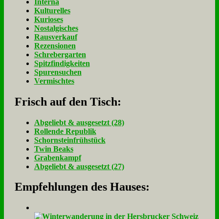
Interna
Kulturelles
Kurioses
Nostalgisches
Rausverkauf
Rezensionen
Schrebergarten
Spitzfindigkeiten
Spurensuchen
Vermischtes
Frisch auf den Tisch:
Ab­ge­liebt & aus­ge­setzt (28)
Rol­len­de Re­pu­blik
Schorn­stein­früh­stück
Twin Beaks
Gra­ben­kampf
Ab­ge­liebt & aus­ge­setzt (27)
Empfehlungen des Hauses: