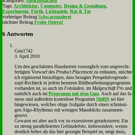
Kategorien:
Ansichtssachen
Tags:
Architektur
,
Computer
,
Design & Gestaltung
,
Experimente
,
Fürth
,
Lichtspiele
,
Rat & Tat
vorheriger Beitrag
Schwarzmalerei
nächster Beitrag
Frohe Ostern!
6 Antworten
Gnu1742
3. April 2010
Um den ge­schätz­ten Haus­her­ren vor­sorg­lich vom un­ge­recht­
fer­tig­ten Vor­wurf des
Pro­duct Pla­ce­ment
zu ent­la­sten, möch­te
ich er­gän­zend hin­zu­fü­gen, dass be­sag­tes Per­spek­ti­ve­ge­ra­de­
zupf-Recht­eck in je­dem bes­se­ren Bild­be­ar­bei­tungs­pro­gramm
vor­han­den ist, so auch im
Fo­to­la­den
, im
Mal­ge­schäft Pro
und
na­tür­lich auch im
Pro­gramm mit dem Gnu
. Auch auf das fa­
mo­se und au­ßer­dem ko­sten­lo­se Pro­gramm
ShiftN
sei hier
hin­ge­wie­sen, wel­ches obi­ge Auf­ga­be durch ei­nen schmis­si­
gen Al­go-Rhyth­mus mit we­ni­gen Maus­klicks zu­sam­men­
groovt.
Ge­warnt sei aber auch vor zu ex­zes­si­vem ge­ra­de­zur­ren: Ein
zu streng par­al­le­li­sier­tes Ge­bäu­de­fo­to, ins­be­son­de­re, wenns
deut­lich hö­her als das hier ge­zeig­te Bei­spiel ist, neigt da­zu,