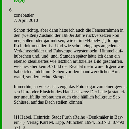
Reply
zone­batt­ler
7. April 2010
Schon rich­tig, aber dann hät­te ich auch die Fen­ster­rah­men in
den (wei­ßen) Zu­stand der 1980er Jah­re rück­ver­set­zen kön­
nen, sol­len oder gar müs­sen, wie er im »Ha­bel« [1] fo­to­gra­
fisch do­ku­men­tiert ist. Und wie schon ein­gangs an­ge­deu­tet
Ver­kehrs­schil­der und Fahr­zeu­ge wegs­tem­peln, Him­mel auf­
hüb­schen und, und, und. Stun­den spä­ter hät­te ich dann ein
eben­so idea­li­sier­tes wie letzt­lich ar­ti­fi­zi­el­les Bild ge­schaf­fen,
wel­ches aber kein
Ab-
bild der Rea­li­tät mehr wä­re. Ir­gend­wie
ha­be ich da nicht nur Scheu vor dem hand­werk­li­chen Auf­
wand, son­dern ech­te Skru­pel...
Im­mer­hin, so wie es ist, zeugt das Fo­to so­gar von ei­ner ge­wis­
sen Um- oder Ein­sicht des Haus­be­sit­zers: Der hät­te ja statt ei­
ner un­auf­fäl­lig rot­brau­nen auch ei­ne häß­lich hell­graue Sat-
Schüs­sel auf das Dach stel­len kön­nen!
[1] Ha­bel, Hein­rich: Stadt Fürth (Rei­he »Denk­mä­ler in Bay­
ern« ), Ver­lag Karl M. Lipp, Mün­chen 1994. ISBN 3–87490-
571–3