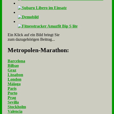
Ein Klick auf ein Bild bringt Sie
zum dazugehörigen Beitrag...
Me­tro­po­len-Ma­ra­thon:
Barcelona
Bilbao
Graz
Lissabon
London
Málaga
Paris
Porto
Prag
Sevilla
Stockholm
Valencia