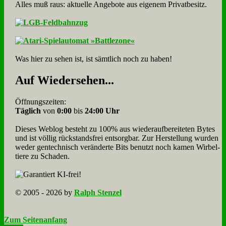
Alles muß raus: aktuelle An­ge­bo­te aus eigenem Privatbesitz.
Was hier zu sehen ist, ist sämt­lich noch zu haben!
Auf Wie­der­se­hen...
Öffnungszeiten:
Täglich
von
0:00
bis
24:00 Uhr
Dieses Weblog besteht zu 100% aus wie­der­auf­bereite­ten Bytes
und ist völlig rück­stands­frei ent­sorg­bar. Zur Herstellung wurden
weder gen­tech­nisch veränderte Bits benutzt noch kamen Wir­bel­
tiere zu Scha­den.
© 2005 - 2026 by
Ralph Stenzel
Zum Seitenanfang