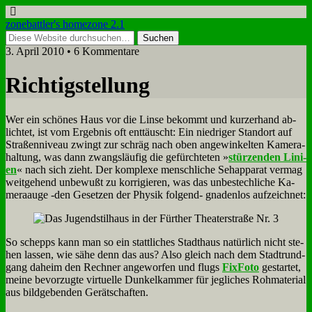
zonebattler's homezone 2.1
3. April 2010 • 6 Kommentare
Rich­tig­stel­lung
Wer ein schö­nes Haus vor die Lin­se be­kommt und kur­zer­hand ab­
lich­tet, ist vom Er­geb­nis oft ent­täuscht: Ein nied­ri­ger Stand­ort auf
Stra­ßen­ni­veau zwingt zur schräg nach oben an­ge­win­kel­ten Ka­me­ra­
hal­tung, was dann zwangs­läu­fig die ge­fürch­te­ten »
stür­zen­den Li­ni­
en
« nach sich zieht. Der kom­ple­xe mensch­li­che Seh­ap­pa­rat ver­mag
weit­ge­hend un­be­wußt zu kor­ri­gie­ren, was das un­be­stech­li­che Ka­
me­ra­au­ge ‑den Ge­set­zen der Phy­sik fol­gend- gna­den­los auf­zeich­net:
So schepps kann man so ein statt­li­ches Stadt­haus na­tür­lich nicht ste­
hen las­sen, wie sä­he denn das aus? Al­so gleich nach dem Stadt­rund­
gang da­heim den Rech­ner an­ge­wor­fen und flugs
Fix­Fo­to
ge­star­tet,
mei­ne be­vor­zug­te vir­tu­el­le Dun­kel­kam­mer für jeg­li­ches Roh­ma­te­ri­al
aus bild­ge­ben­den Ge­rät­schaf­ten.