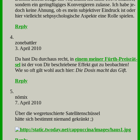
son­dern ein ge­ring­fü­gi­ges Kon­ver­gie­ren zu­las­se. Ich ha­be je­
doch kei­ne Ah­nung, ob es mein sub­jek­ti­ver Ein­druck ist oder
hier viel­leicht seh­psy­cho­lo­gi­sche Aspek­te ei­ne Rol­le spie­len.
Reply
zone­batt­ler
3. April 2010
Da hast Du durch­aus recht, in
ei­nem mei­ner Fürth-Preis­rät­
sel
ist der von Dir be­schrie­be­ne Ef­fekt gut zu be­ob­ach­ten!
Wie so oft gilt wohl auch hier:
Die Do­sis macht das Gift.
Reply
nö­mix
7. April 2010
Über die weg­re­tu­schier­te Sa­tel­li­ten­schüs­sel
hät­te sich be­stimmt nie­mand ge­kränkt ;)