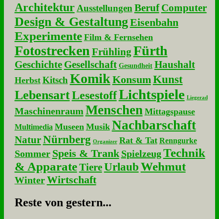
Architektur
Beruf
Computer
Ausstellungen
Design & Gestaltung
Eisenbahn
Experimente
Film & Fernsehen
Fotostrecken
Fürth
Frühling
Geschichte
Gesellschaft
Haushalt
Gesundheit
Komik
Kunst
Konsum
Kitsch
Herbst
Lichtspiele
Lebensart
Lesestoff
Liegerad
Menschen
Maschinenraum
Mittagspause
Nachbarschaft
Museen
Musik
Multimedia
Nürnberg
Natur
Rat & Tat
Renngurke
Organizer
Technik
Speis & Trank
Sommer
Spielzeug
& Apparate
Wehmut
Urlaub
Tiere
Wirtschaft
Winter
Re­ste von ge­stern...