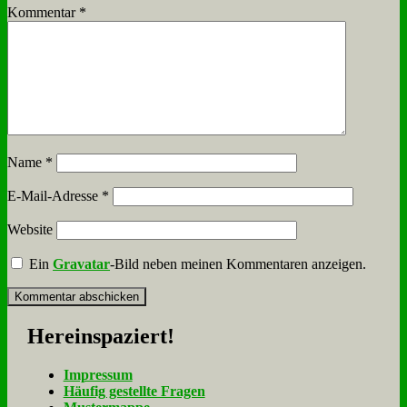
Kommentar
*
Name
*
E-Mail-Adresse
*
Website
Ein
Gravatar
-Bild neben meinen Kommentaren anzeigen.
Her­ein­spa­ziert!
Im­pres­sum
Häu­fig ge­stell­te Fra­gen