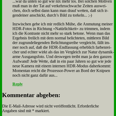
...war da un­ten so gut wie nix mehr los. Bei sol­chen Mo­ti­ven
muß man in der Tat auf ver­kehrs­schwa­che Zei­ten aus­wei­
chen, doch selbst dann kann man drauf wet­ten, daß sich ir­
gend­ei­ner an­schickt, durch’s Bild zu tor­keln... ;-)
In­zwi­schen ge­be ich mir red­lich Mü­he, die An­mu­tung mei­ner
HDR-Fo­tos in Rich­tung »Na­tür­lich­keit« zu trim­men, in­dem
ich die Kon­tra­ste nicht mehr so stark be­to­ne. Wenn man das
Er­geb­nis frei­lich mit dem nor­mal be­lich­te­ten, mitt­le­ren Bild
der zu­grun­de­lie­gen­den Be­lich­tungs­rei­he ver­gleicht, fällt im­
mer noch auf, daß die HDR-End­fas­sung er­heb­lich far­ben­rei­
cher und ech­ter wirkt als das im Ver­gleich zur Na­tur dy­na­mik­
ar­me Aus­gangs­fo­to. Und des­we­gen treibt man ja den gan­zen
Auf­wand! Je­de Wet­te, daß in ein paar Jah­ren so gut wie je­de
neue Ka­me­ra mit ei­nem in­ter­nen HDR-Mo­dus da­her­kommt:
Mo­men­tan reicht die Pro­zes­sor-Power an Bord der Knip­sen
noch nicht ganz da­für aus...
Reply
Kommentar abgeben:
Die E-Mail-Adresse wird nicht veröffentlicht.
Erforderliche
Angaben sind mit
*
markiert.