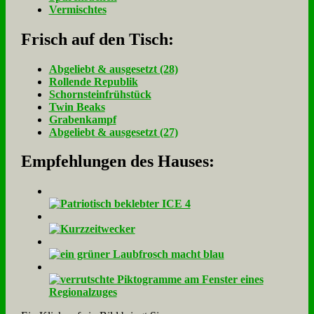
Vermischtes
Frisch auf den Tisch:
Ab­ge­liebt & aus­ge­setzt (28)
Rol­len­de Re­pu­blik
Schorn­stein­früh­stück
Twin Beaks
Gra­ben­kampf
Ab­ge­liebt & aus­ge­setzt (27)
Empfehlungen des Hauses: