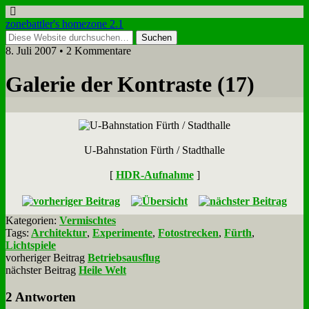
zonebattler's homezone 2.1
8. Juli 2007 • 2 Kommentare
Ga­le­rie der Kon­tra­ste (17)
U‑Bahnstation Fürth / Stadt­hal­le
[
HDR-Auf­nah­me
]
Kategorien:
Vermischtes
Tags:
Architektur
,
Experimente
,
Fotostrecken
,
Fürth
,
Lichtspiele
vorheriger Beitrag
Betriebsausflug
nächster Beitrag
Heile Welt
2 Antworten