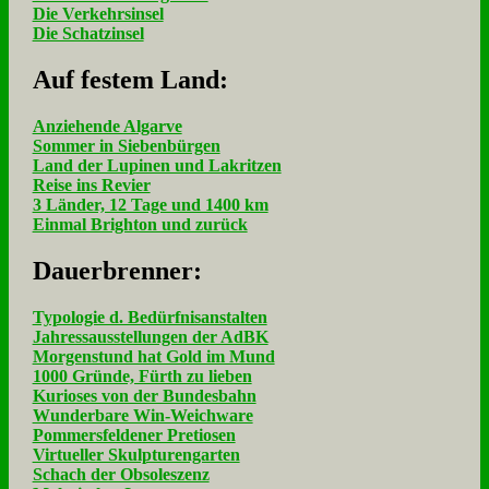
Die Verkehrsinsel
Die Schatzinsel
Auf fe­stem Land:
Anziehende Algarve
Sommer in Siebenbürgen
Land der Lupinen und Lakritzen
Reise ins Revier
3 Länder, 12 Tage und 1400 km
Einmal Brighton und zurück
Dau­er­bren­ner:
Typologie d. Bedürfnisanstalten
Jahressausstellungen der AdBK
Morgenstund hat Gold im Mund
1000 Gründe, Fürth zu lieben
Kurioses von der Bundesbahn
Wunderbare Win-Weichware
Pommersfeldener Pretiosen
Virtueller Skulpturengarten
Schach der Obsoleszenz