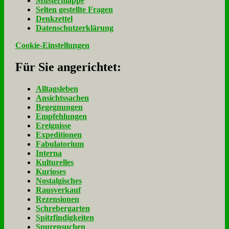
Mu­ster­map­pe
Sel­ten ge­stell­te Fra­gen
Denk­zet­tel
Da­ten­schutz­er­klä­rung
Cookie-Einstellungen
Für Sie an­ge­rich­tet:
Alltagsleben
Ansichtssachen
Begegnungen
Empfehlungen
Ereignisse
Expeditionen
Fabulatorium
Interna
Kulturelles
Kurioses
Nostalgisches
Rausverkauf
Rezensionen
Schrebergarten
Spitzfindigkeiten
Spurensuchen