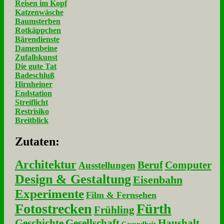
Reisen im Kopf
Katzenwäsche
Baumsterben
Rotkäppchen
Bärendienste
Damenbeine
Zufallskunst
Die gute Tat
Badeschluß
Hirnheiner
Endstation
Streiflicht
Restrisiko
Breitblick
Zu­ta­ten:
Architektur
Beruf
Computer
Ausstellungen
Design & Gestaltung
Eisenbahn
Experimente
Film & Fernsehen
Fotostrecken
Fürth
Frühling
Geschichte
Gesellschaft
Haushalt