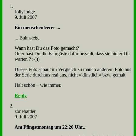
Jol­ly­Judge
9. Juli 2007
Ein men­schen­lee­rer ...
... Bahn­steig.
Wann hast Du das Fo­to ge­macht?
Oder hast Du die Fahr­gä­ste da­für be­zahlt, dass sie hin­ter Dir
war­ten ? :-)))
Die­ses Fo­to schaut im Ver­gleich zu manch an­de­rem Fo­to aus
der Se­rie durch­aus re­al aus, nicht »künst­lich« bzw. ge­malt.
Halt schön – wie im­mer.
Reply
zone­batt­ler
9. Juli 2007
Am Pfingst­mon­tag um 22:20 Uhr...