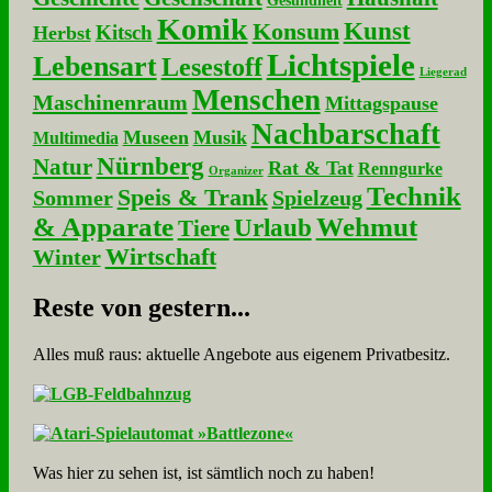
Gesundheit
Komik
Kunst
Konsum
Kitsch
Herbst
Lichtspiele
Lebensart
Lesestoff
Liegerad
Menschen
Maschinenraum
Mittagspause
Nachbarschaft
Museen
Musik
Multimedia
Nürnberg
Natur
Rat & Tat
Renngurke
Organizer
Technik
Speis & Trank
Sommer
Spielzeug
& Apparate
Wehmut
Urlaub
Tiere
Wirtschaft
Winter
Re­ste von ge­stern...
Alles muß raus: aktuelle An­ge­bo­te aus eigenem Privatbesitz.
Was hier zu sehen ist, ist sämt­lich noch zu haben!