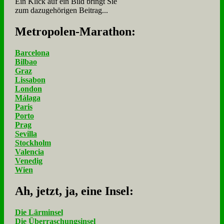
Ein Klick auf ein Bild bringt Sie
zum dazugehörigen Beitrag...
Me­tro­po­len-Ma­ra­thon:
Barcelona
Bilbao
Graz
Lissabon
London
Málaga
Paris
Porto
Prag
Sevilla
Stockholm
Valencia
Venedig
Wien
Ah, jetzt, ja, ei­ne In­sel:
Die Lärminsel
Die Überraschungsinsel