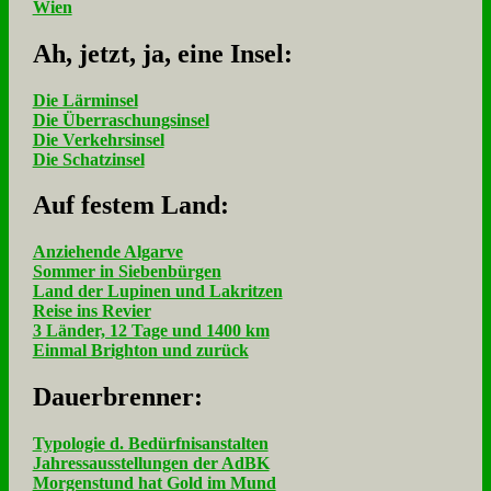
Wien
Ah, jetzt, ja, ei­ne In­sel:
Die Lärminsel
Die Überraschungsinsel
Die Verkehrsinsel
Die Schatzinsel
Auf fe­stem Land:
Anziehende Algarve
Sommer in Siebenbürgen
Land der Lupinen und Lakritzen
Reise ins Revier
3 Länder, 12 Tage und 1400 km
Einmal Brighton und zurück
Dau­er­bren­ner:
Typologie d. Bedürfnisanstalten
Jahressausstellungen der AdBK
Morgenstund hat Gold im Mund