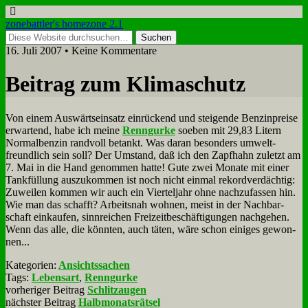
zonebattler's homezone 2.1
16. Juli 2007 • Keine Kommentare
Bei­trag zum Kli­ma­schutz
Von ei­nem Aus­wärts­ein­satz ein­rückend und stei­gen­de Ben­zin­prei­se
er­war­tend, ha­be ich mei­ne
Renn­gur­ke
so­eben mit 29,83 Li­tern
Nor­mal­ben­zin rand­voll be­tankt. Was dar­an be­son­ders um­welt­
freund­lich sein soll? Der Um­stand, daß ich den Zapf­hahn zu­letzt am
7. Mai in die Hand ge­nom­men hat­te! Gu­te zwei Mo­na­te mit ei­ner
Tank­fül­lung aus­zu­kom­men ist noch nicht ein­mal re­kord­ver­däch­tig:
Zu­wei­len kom­men wir auch ein Vier­tel­jahr oh­ne nach­zu­fas­sen hin.
Wie man das schafft? Ar­beits­nah woh­nen, meist in der Nach­bar­
schaft ein­kau­fen, sinn­rei­chen Frei­zeit­be­schäf­ti­gun­gen nach­ge­hen.
Wenn das al­le, die könn­ten, auch tä­ten, wä­re schon ei­ni­ges ge­won­
nen...
Kategorien:
Ansichtssachen
Tags:
Lebensart
,
Renngurke
vorheriger Beitrag
Schlitzaugen
nächster Beitrag
Halbmonatsrätsel