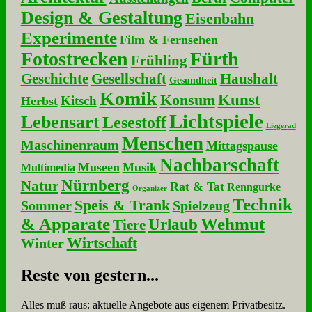
Design & Gestaltung
Eisenbahn
Experimente
Film & Fernsehen
Fotostrecken
Fürth
Frühling
Geschichte
Gesellschaft
Haushalt
Gesundheit
Komik
Kunst
Konsum
Kitsch
Herbst
Lichtspiele
Lebensart
Lesestoff
Liegerad
Menschen
Maschinenraum
Mittagspause
Nachbarschaft
Museen
Musik
Multimedia
Nürnberg
Natur
Rat & Tat
Renngurke
Organizer
Technik
Speis & Trank
Sommer
Spielzeug
& Apparate
Wehmut
Urlaub
Tiere
Wirtschaft
Winter
Re­ste von ge­stern...
Alles muß raus: aktuelle An­ge­bo­te aus eigenem Privatbesitz.