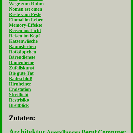
Wege zum Ruhm
Nomen est omen
Reste vom Feste
Einmal im Leben
Memory-Effekte
Reisen ins Licht
Reisen im Kopf
Katzenwäsche
Baumsterben
Rotkäppchen
Bärendienste
Damenbeine
Zufallskunst
Die gute Tat
Badeschluß
Hirnheiner
Endstation
Streiflicht
Restrisiko
Breitblick
Zu­ta­ten:
Architektur
Beruf
Computer
Ausstellungen