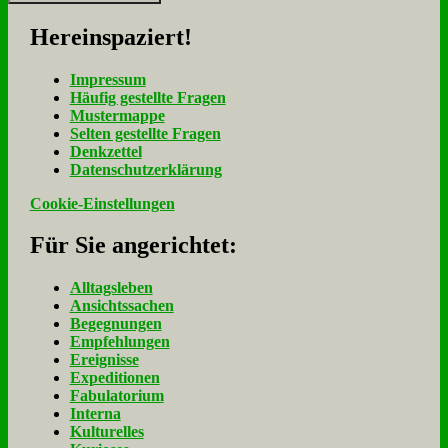
Her­ein­spa­ziert!
Im­pres­sum
Häu­fig ge­stell­te Fra­gen
Mu­ster­map­pe
Sel­ten ge­stell­te Fra­gen
Denk­zet­tel
Da­ten­schutz­er­klä­rung
Cookie-Einstellungen
Für Sie an­ge­rich­tet:
Alltagsleben
Ansichtssachen
Begegnungen
Empfehlungen
Ereignisse
Expeditionen
Fabulatorium
Interna
Kulturelles