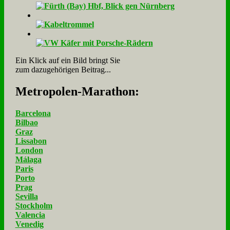
Ein Klick auf ein Bild bringt Sie
zum dazugehörigen Beitrag...
Me­tro­po­len-Ma­ra­thon:
Barcelona
Bilbao
Graz
Lissabon
London
Málaga
Paris
Porto
Prag
Sevilla
Stockholm
Valencia
Venedig