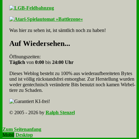
Was hier zu sehen ist, ist sämt­lich noch zu haben!
Auf Wie­der­se­hen...
Öffnungszeiten:
Täglich
von
0:00
bis
24:00 Uhr
Dieses Weblog besteht zu 100% aus wie­der­auf­bereite­ten Bytes
und ist völlig rück­stands­frei ent­sorg­bar. Zur Herstellung wurden
weder gen­tech­nisch veränderte Bits benutzt noch kamen Wir­bel­
tiere zu Scha­den.
© 2005 - 2026 by
Ralph Stenzel
Zum Seitenanfang
Mobil
Desktop