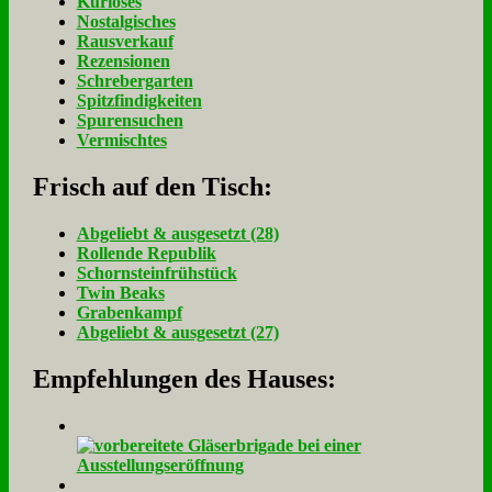
Kurioses
Nostalgisches
Rausverkauf
Rezensionen
Schrebergarten
Spitzfindigkeiten
Spurensuchen
Vermischtes
Frisch auf den Tisch:
Ab­ge­liebt & aus­ge­setzt (28)
Rol­len­de Re­pu­blik
Schorn­stein­früh­stück
Twin Beaks
Gra­ben­kampf
Ab­ge­liebt & aus­ge­setzt (27)
Empfehlungen des Hauses: