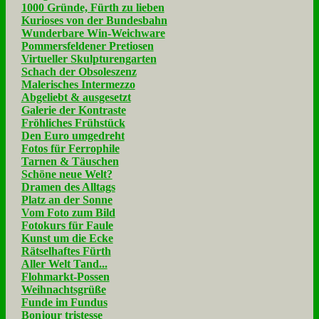
1000 Gründe, Fürth zu lieben
Kurioses von der Bundesbahn
Wunderbare Win-Weichware
Pommersfeldener Pretiosen
Virtueller Skulpturengarten
Schach der Obsoleszenz
Malerisches Intermezzo
Abgeliebt & ausgesetzt
Galerie der Kontraste
Fröhliches Frühstück
Den Euro umgedreht
Fotos für Ferrophile
Tarnen & Täuschen
Schöne neue Welt?
Dramen des Alltags
Platz an der Sonne
Vom Foto zum Bild
Fotokurs für Faule
Kunst um die Ecke
Rätselhaftes Fürth
Aller Welt Tand...
Flohmarkt-Possen
Weihnachtsgrüße
Funde im Fundus
Bonjour tristesse