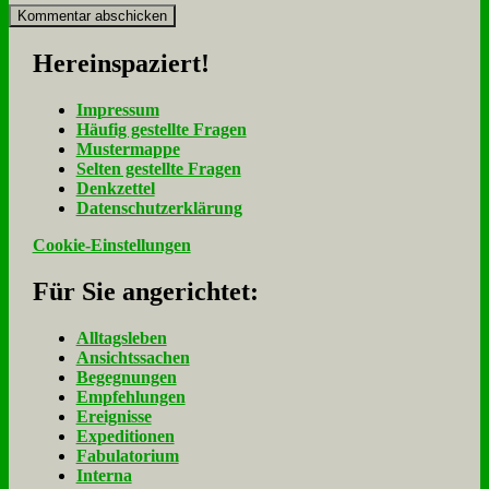
Her­ein­spa­ziert!
Im­pres­sum
Häu­fig ge­stell­te Fra­gen
Mu­ster­map­pe
Sel­ten ge­stell­te Fra­gen
Denk­zet­tel
Da­ten­schutz­er­klä­rung
Cookie-Einstellungen
Für Sie an­ge­rich­tet:
Alltagsleben
Ansichtssachen
Begegnungen
Empfehlungen
Ereignisse
Expeditionen
Fabulatorium
Interna