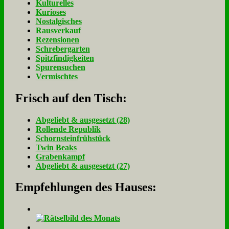
Kulturelles
Kurioses
Nostalgisches
Rausverkauf
Rezensionen
Schrebergarten
Spitzfindigkeiten
Spurensuchen
Vermischtes
Frisch auf den Tisch:
Ab­ge­liebt & aus­ge­setzt (28)
Rol­len­de Re­pu­blik
Schorn­stein­früh­stück
Twin Beaks
Gra­ben­kampf
Ab­ge­liebt & aus­ge­setzt (27)
Empfehlungen des Hauses: