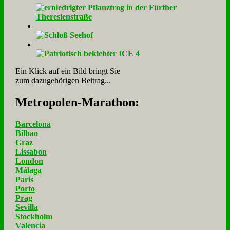
Ein Klick auf ein Bild bringt Sie
zum dazugehörigen Beitrag...
Me­tro­po­len-Ma­ra­thon:
Barcelona
Bilbao
Graz
Lissabon
London
Málaga
Paris
Porto
Prag
Sevilla
Stockholm
Valencia