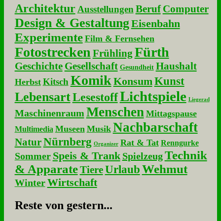
Architektur
Beruf
Computer
Ausstellungen
Design & Gestaltung
Eisenbahn
Experimente
Film & Fernsehen
Fotostrecken
Fürth
Frühling
Geschichte
Gesellschaft
Haushalt
Gesundheit
Komik
Kunst
Konsum
Kitsch
Herbst
Lichtspiele
Lebensart
Lesestoff
Liegerad
Menschen
Maschinenraum
Mittagspause
Nachbarschaft
Museen
Musik
Multimedia
Nürnberg
Natur
Rat & Tat
Renngurke
Organizer
Technik
Speis & Trank
Sommer
Spielzeug
& Apparate
Wehmut
Urlaub
Tiere
Wirtschaft
Winter
Re­ste von ge­stern...