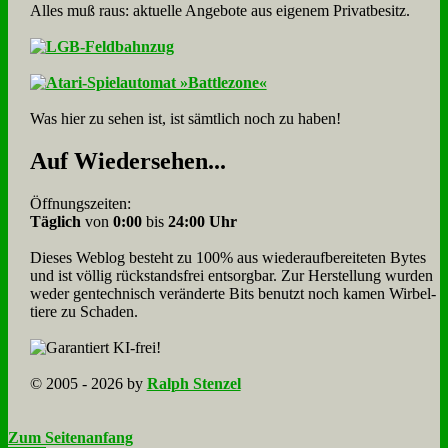
Alles muß raus: aktuelle An­ge­bo­te aus eigenem Privatbesitz.
Was hier zu sehen ist, ist sämt­lich noch zu haben!
Auf Wie­der­se­hen...
Öffnungszeiten:
Täglich
von
0:00
bis
24:00 Uhr
Dieses Weblog besteht zu 100% aus wie­der­auf­bereite­ten Bytes
und ist völlig rück­stands­frei ent­sorg­bar. Zur Herstellung wurden
weder gen­tech­nisch veränderte Bits benutzt noch kamen Wir­bel­
tiere zu Scha­den.
© 2005 - 2026 by
Ralph Stenzel
Zum Seitenanfang