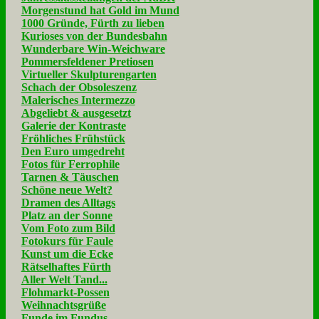
Morgenstund hat Gold im Mund
1000 Gründe, Fürth zu lieben
Kurioses von der Bundesbahn
Wunderbare Win-Weichware
Pommersfeldener Pretiosen
Virtueller Skulpturengarten
Schach der Obsoleszenz
Malerisches Intermezzo
Abgeliebt & ausgesetzt
Galerie der Kontraste
Fröhliches Frühstück
Den Euro umgedreht
Fotos für Ferrophile
Tarnen & Täuschen
Schöne neue Welt?
Dramen des Alltags
Platz an der Sonne
Vom Foto zum Bild
Fotokurs für Faule
Kunst um die Ecke
Rätselhaftes Fürth
Aller Welt Tand...
Flohmarkt-Possen
Weihnachtsgrüße
Funde im Fundus