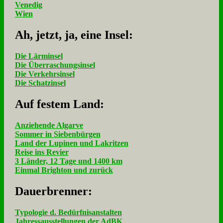
Venedig
Wien
Ah, jetzt, ja, ei­ne In­sel:
Die Lärminsel
Die Überraschungsinsel
Die Verkehrsinsel
Die Schatzinsel
Auf fe­stem Land:
Anziehende Algarve
Sommer in Siebenbürgen
Land der Lupinen und Lakritzen
Reise ins Revier
3 Länder, 12 Tage und 1400 km
Einmal Brighton und zurück
Dau­er­bren­ner:
Typologie d. Bedürfnisanstalten
Jahressausstellungen der AdBK