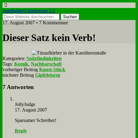
zonebattler's homezone 2.1
17. August 2007 • 7 Kommentare
Die­ser Satz kein Verb!
Kategorien:
Spitzfindigkeiten
Tags:
Komik
,
Nachbarschaft
vorheriger Beitrag
Kunst-Stück
nächster Beitrag
Gipfelsturm
7 Antworten
Jol­ly­Judge
17. August 2007
Spar­sa­mer Schrei­ber!
Reply