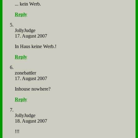
... kein Werb.
Reply
Jol­ly­Judge
17. August 2007
In Haus kei­ne Werb.!
Reply
zone­batt­ler
17. August 2007
In­hou­se nowhe­re?
Reply
Jol­ly­Judge
18. August 2007
!!!