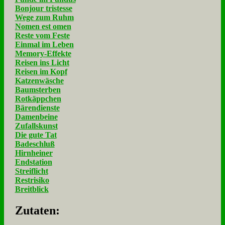
Bonjour tristesse
Wege zum Ruhm
Nomen est omen
Reste vom Feste
Einmal im Leben
Memory-Effekte
Reisen ins Licht
Reisen im Kopf
Katzenwäsche
Baumsterben
Rotkäppchen
Bärendienste
Damenbeine
Zufallskunst
Die gute Tat
Badeschluß
Hirnheiner
Endstation
Streiflicht
Restrisiko
Breitblick
Zu­ta­ten: