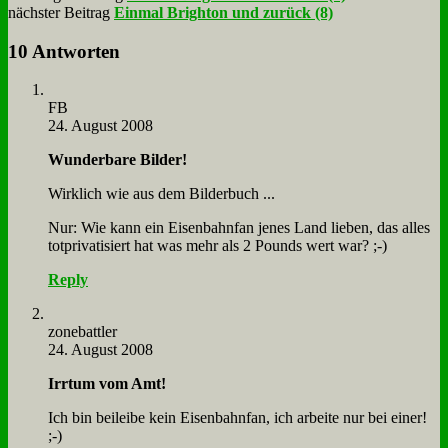
nächster Beitrag
Einmal Brighton und zurück (8)
10 Antworten
FB
24. August 2008
Wun­der­ba­re Bil­der!
Wirk­lich wie aus dem Bil­der­buch ...
Nur: Wie kann ein Ei­sen­bahn­fan je­nes Land lie­ben, das al­les
tot­pri­va­ti­siert hat was mehr als 2 Pounds wert war? ;-)
Reply
zone­batt­ler
24. August 2008
Irr­tum vom Amt!
Ich bin bei­lei­be kein Ei­sen­bahn­fan, ich ar­bei­te nur bei ei­ner!
;-)