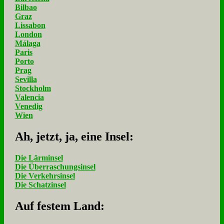
Bilbao
Graz
Lissabon
London
Málaga
Paris
Porto
Prag
Sevilla
Stockholm
Valencia
Venedig
Wien
Ah, jetzt, ja, ei­ne In­sel:
Die Lärminsel
Die Überraschungsinsel
Die Verkehrsinsel
Die Schatzinsel
Auf fe­stem Land: