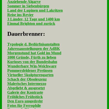
Anziehende Algarve
Sommer in Siebenbürgen
Land der Lupinen und Lakritzen
Reise ins Revier
3 Länder, 12 Tage und 1400 km
Einmal Brighton und zurück
Dau­er­bren­ner:
Typologie d. Bedürfnisanstalten
Jahressausstellungen der AdBK
Morgenstund hat Gold im Mund
1000 Gründe, Fürth zu lieben
Kurioses von der Bundesbahn
Wunderbare Win-Weichware
Pommersfeldener Pretiosen
Virtueller Skulpturengarten
Schach der Obsoleszenz
Malerisches Intermezzo
Abgeliebt & ausgesetzt
Galerie der Kontraste
Fröhliches Frühstück
Den Euro umgedreht
Fotos für Ferrophile