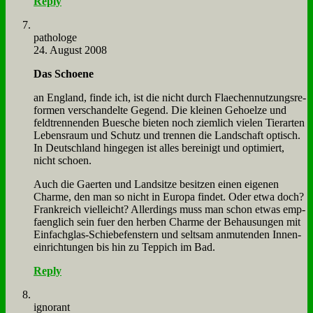
Reply
pa­tho­lo­ge
24. August 2008
Das Schoe­ne
an Eng­land, fin­de ich, ist die nicht durch Flae­chen­nut­zungs­re­
for­men ver­schan­del­te Ge­gend. Die klei­nen Ge­hoel­ze und
feld­tren­nen­den Bue­sche bie­ten noch ziem­lich vie­len Tier­ar­ten
Le­bens­raum und Schutz und tren­nen die Land­schaft op­tisch.
In Deutsch­land hin­ge­gen ist al­les be­rei­nigt und op­ti­miert,
nicht schoen.
Auch die Gaer­ten und Land­sit­ze be­sit­zen ei­nen ei­ge­nen
Charme, den man so nicht in Eu­ro­pa fin­det. Oder et­wa doch?
Frank­reich viel­leicht? Al­ler­dings muss man schon et­was emp­
faeng­lich sein fuer den her­ben Charme der Be­hau­sun­gen mit
Ein­fach­glas-Schie­be­fen­stern und selt­sam an­mu­ten­den In­nen­
ein­rich­tun­gen bis hin zu Tep­pich im Bad.
Reply
igno­rant