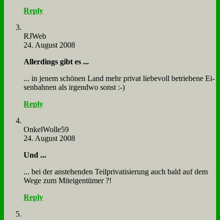
Reply
RJ­Web
24. August 2008
Al­ler­dings gibt es ...
... in je­nem schö­nen Land mehr pri­vat lie­be­voll be­trie­be­ne Ei­
sen­bah­nen als ir­gend­wo sonst :-)
Reply
OnkelWolle59
24. August 2008
Und ...
... bei der an­ste­hen­den Teil­pri­va­ti­sie­rung auch bald auf dem
We­ge zum Mit­ei­gen­tü­mer ?!
Reply