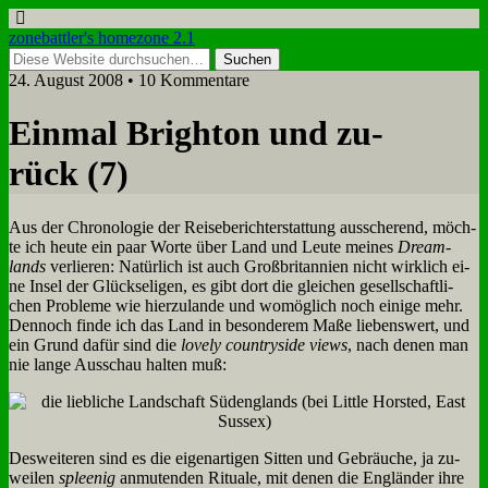
zonebattler's homezone 2.1
24. August 2008 • 10 Kommentare
Ein­mal Brigh­ton und zu­
rück (7)
Aus der Chro­no­lo­gie der Rei­se­be­richt­erstat­tung aus­sche­rend, möch­
te ich heu­te ein paar Wor­te über Land und Leu­te mei­nes
Dream­
lands
ver­lie­ren: Na­tür­lich ist auch Groß­bri­tan­ni­en nicht wirk­lich ei­
ne In­sel der Glück­se­li­gen, es gibt dort die glei­chen ge­sell­schaft­li­
chen Pro­ble­me wie hier­zu­lan­de und wo­mög­lich noch ei­ni­ge mehr.
Den­noch fin­de ich das Land in be­son­de­rem Ma­ße lie­bens­wert, und
ein Grund da­für sind die
love­ly coun­try­si­de views
, nach de­nen man
nie lan­ge Aus­schau hal­ten muß:
Des­wei­te­ren sind es die ei­gen­ar­ti­gen Sit­ten und Ge­bräu­che, ja zu­
wei­len
splee­nig
an­mu­ten­den Ri­tua­le, mit de­nen die Eng­län­der ih­re