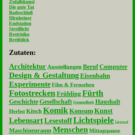
Zufallskunst
Die gute Tat
Badeschluß
Hirnheiner
Endstation
Streiflicht
Restrisiko
Breitblick
Zu­ta­ten:
Architektur
Beruf
Computer
Ausstellungen
Design & Gestaltung
Eisenbahn
Experimente
Film & Fernsehen
Fotostrecken
Fürth
Frühling
Geschichte
Gesellschaft
Haushalt
Gesundheit
Komik
Kunst
Konsum
Kitsch
Herbst
Lichtspiele
Lebensart
Lesestoff
Liegerad
Menschen
Maschinenraum
Mittagspause