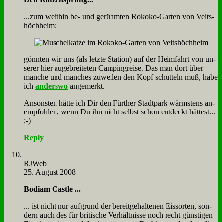
...zum weit­hin be- und ge­rühm­ten Ro­ko­ko-Gar­ten von Veits­
höch­heim:
gönn­ten wir uns (als letz­te Sta­ti­on) auf der Heim­fahrt von un­
se­rer hier au­gebrei­te­ten Cam­ping­rei­se. Das man dort über
man­che und man­ches zu­wei­len den Kopf schüt­teln muß, ha­be
ich
an­ders­wo
an­ge­merkt.
An­son­sten hät­te ich Dir den Für­ther Stadt­park wärm­stens an­
emp­foh­len, wenn Du ihn nicht selbst schon ent­deckt hät­test...
;-)
Reply
RJ­Web
25. August 2008
Bo­diam Cast­le ...
... ist nicht nur auf­grund der be­reit­ge­hal­te­nen Eis­sor­ten, son­
dern auch des für bri­ti­sche Ver­hält­nis­se noch recht gün­sti­gen