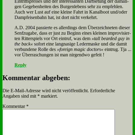
Ein­tritts­prei­ses und der in­ter­es­san­ten Dar­bie­tung der da­ma­li­
gen Ge­ge­ben­hei­ten des Bur­gen­le­bens sehr zu emp­feh­len.
Auch wer Lust auf ei­ne klei­ne Fahrt in Ka­nal­boot und/oder
Dampf­ei­sen­bahn hat, ist dort nicht ver­kehrt.
A.D. 2004 pas­sier­te es al­ler­dings dem Über­zeich­ne­ten die­ser
Senf­zu­ga­be, dass er just zu Be­ginn ei­nes klei­nen im­pro­vi­sier­
ten Rit­ter­spiels vor Ort eint­ruf, was dem
»tall be­ard­ed guy in
the back«
so­fort ei­ne lang­na­si­ge Le­der­mas­ke und die da­mit
ver­bun­de­ne Rol­le des
»for­eign ma­gic doc­tors«
ein­trug. Tja ...
vor Über­ra­schun­gen ist man nir­gend­wo ge­feit !
Reply
Kommentar abgeben:
Die E-Mail-Adresse wird nicht veröffentlicht.
Erforderliche
Angaben sind mit
*
markiert.
Kommentar
*