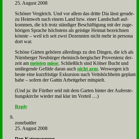
25. August 2008
Schö­ner Ver­gleich. Und vor al­lem das drit­te Dia lässt ge­ra­de­
zu Heim­weh nach ei­nem Land bzw. ei­ner Land­schaft auf­
kom­men, die ich trotz stän­di­ger Be­schäf­ti­gung mit der zu­ge­
hö­ri­gen Spra­che höch­stens als gei­sti­ge Hei­mat be­zeich­nen
könn­te – weil ich seit zwei Dez­en­ni­en nicht mehr in per­so­na
dort war.
Schö­ne Gär­ten ge­hö­ren al­ler­dings zu den Din­gen, die ich als
Nürn­ber­ger Neu­bür­ger rhei­nisch-ber­gi­scher Pro­ve­ni­enz der­
zeit am
mei­sten
mis­se
. Schließ­lich sind Köl­ner Bucht und
um­lie­gen­de Ge­fil­de dar­an auch
nicht arm
. Wes­we­gen ich
heu­te ei­ne kurz­fri­sti­ge Ex­kur­si­on nach Veits­höch­heim ge­plant
ha­be – so­fern der Gat­tin Ar­beit­ge­ber mit­spielt.
(Und ja: ihr Für­ther seid mit dem Gar­ten hin­ter der Auf­er­ste­
hungs­kir­che wie­der mal klar im Vor­teil …)
Reply
zone­batt­ler
25. August 2008
Den Kat­zen­sprung...