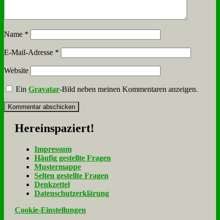
Name
*
E-Mail-Adresse
*
Website
Ein
Gravatar
-Bild neben meinen Kommentaren anzeigen.
Her­ein­spa­ziert!
Im­pres­sum
Häu­fig ge­stell­te Fra­gen
Mu­ster­map­pe
Sel­ten ge­stell­te Fra­gen
Denk­zet­tel
Da­ten­schutz­er­klä­rung
Cookie-Einstellungen