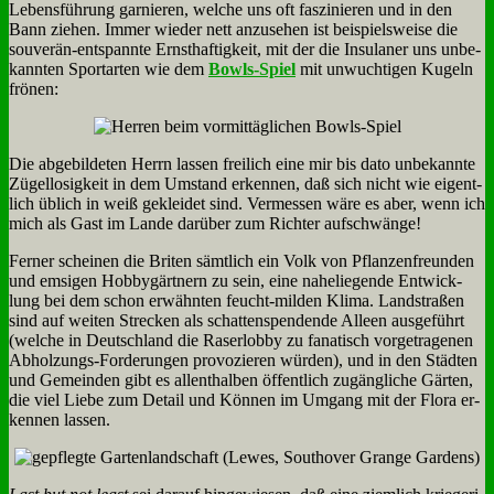
Le­bens­füh­rung gar­nie­ren, wel­che uns oft fas­zi­nie­ren und in den
Bann zie­hen. Im­mer wie­der nett an­zu­se­hen ist bei­spiels­wei­se die
sou­ve­rän-ent­spann­te Ernst­haf­tig­keit, mit der die In­su­la­ner uns un­be­
kann­ten Sport­ar­ten wie dem
Bowls-Spiel
mit un­wuch­ti­gen Ku­geln
frö­nen:
Die ab­ge­bil­de­ten Herrn las­sen frei­lich ei­ne mir bis da­to un­be­kann­te
Zü­gel­lo­sig­keit in dem Um­stand er­ken­nen, daß sich nicht wie ei­gent­
lich üb­lich in weiß ge­klei­det sind. Ver­mes­sen wä­re es aber, wenn ich
mich als Gast im Lan­de dar­über zum Rich­ter auf­schwän­ge!
Fer­ner schei­nen die Bri­ten sämt­lich ein Volk von Pflan­zen­freun­den
und em­si­gen Hob­by­gärt­nern zu sein, ei­ne na­he­lie­gen­de Ent­wick­
lung bei dem schon er­wähn­ten feucht-mil­den Kli­ma. Land­stra­ßen
sind auf wei­ten Strecken als schat­ten­spen­den­de Al­leen aus­ge­führt
(wel­che in Deutsch­land die Ra­ser­lob­by zu fa­na­tisch vor­ge­tra­ge­nen
Ab­hol­zungs-For­de­run­gen pro­vo­zie­ren wür­den), und in den Städ­ten
und Ge­mein­den gibt es al­lent­hal­ben öf­fent­lich zu­gäng­li­che Gär­ten,
die viel Lie­be zum De­tail und Kön­nen im Um­gang mit der Flo­ra er­
ken­nen las­sen.