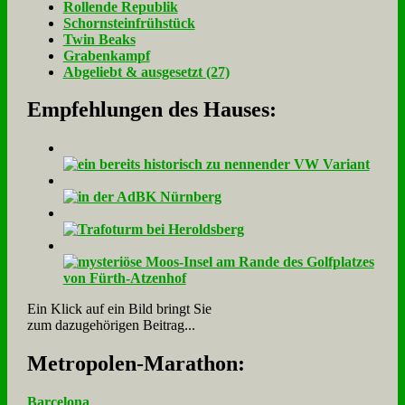
Rol­len­de Re­pu­blik
Schorn­stein­früh­stück
Twin Beaks
Gra­ben­kampf
Ab­ge­liebt & aus­ge­setzt (27)
Empfehlungen des Hauses:
Ein Klick auf ein Bild bringt Sie
zum dazugehörigen Beitrag...
Me­tro­po­len-Ma­ra­thon:
Barcelona