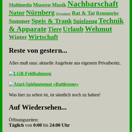
Nachbarschaft
Museen
Musik
Multimedia
Nürnberg
Natur
Rat & Tat
Renngurke
Organizer
Technik
Speis & Trank
Sommer
Spielzeug
& Apparate
Wehmut
Urlaub
Tiere
Wirtschaft
Winter
Re­ste von ge­stern...
Alles muß raus: aktuelle An­ge­bo­te aus eigenem Privatbesitz.
Was hier zu sehen ist, ist sämt­lich noch zu haben!
Auf Wie­der­se­hen...
Öffnungszeiten:
Täglich
von
0:00
bis
24:00 Uhr