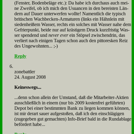
(Fen­ster, Bo­den­be­lä­ge etc.): Da ha­be ich durch­aus auch mei­
ne Zwei­fel, ob ich mich den Usu­an­cen in den be­rei­sten Län­
dern auf Dau­er un­ter­wer­fen woll­te! Na­ment­lich die ty­pisch
bri­ti­schen Wach­becken-Ar­ma­tu­ren (links ein Hähn­lein mit
sie­den­hei­ßem Was­ser, rechts ein sol­ches mit Was­ser na­he dem
Ge­frier­punkt, bei­de nur auf krä­sti­gem Druck kurz­fri­stig Was­
ser spen­dend und
never ever
ein Stöp­sel zwi­schen­drin, das
ver­liert nach ei­ni­gen Ta­gen schon auch den pit­to­res­ken Reiz
des Un­ge­wohn­ten... ;-)
Reply
zone­batt­ler
24. August 2008
Kei­nes­wegs...
...denn schon al­lein der Um­stand, daß die Mit­ar­bei­ter-Ak­ti­en
aus­schließ­lich in ei­nem (nur bis 2009 ko­sten­frei ge­führ­ten)
De­pot bei ei­ner be­stimm­ten Bank zu lie­gen kom­men kön­nen,
ist mir der­art sau­er auf­ge­sto­ßen, daß ich den ein­schlä­gi­gen
(zu­ge­ge­ben gut ge­mach­ten) In­fo-Brief bald in die Rund­ab­la­ge
be­för­dert ha­be...