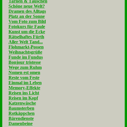
Tarnen & Täuschen
Schöne neue Welt?
Dramen des Alltags
Platz an der Sonne
Vom Foto zum Bild
Fotokurs für Faule
Kunst um die Ecke
Rätselhaftes Fürth
Aller Welt Tand...
Flohmarkt-Possen
Weihnachtsgrüße
Funde im Fundus
Bonjour tristesse
Wege zum Ruhm
Nomen est omen
Reste vom Feste
Einmal im Leben
Memory-Effekte
Reisen ins Licht
Reisen im Kopf
Katzenwäsche
Baumsterben
Rotkäppchen
Bärendienste
Damenbeine