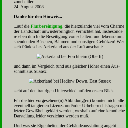
zone­batt­ler
24. August 2008
Dan­ke für den Hin­weis...
...auf die
Flur­be­rei­ni­gung
, die hier­zu­lan­de viel vom Charme
der Land­schaft un­wie­der­bring­lich ver­nich­tet hat. Ins­be­son­de­
re eben durch die Be­sei­ti­gung von schat­ten- und le­bens­raum­
spen­den­den Bü­schen, Bäu­men und son­sti­gen Ge­höl­zen! Wer
sich frän­ki­sches Acker­land aus der Luft an­schaut:
und dann im Ver­gleich (und aus glei­cher Hö­he) ei­nen Aus­
schnitt aus Sus­sex:
sieht auf den trau­ri­gen Un­ter­schied auf den er­sten Blick...
Für die hier vorgesehene(n) Abbildung(en) konn­ten nicht al­le
even­tu­ell tan­gier­ten Li­zenz- und/oder Ur­he­ber­rechts­fra­gen mit
letz­ter Ge­wiß­heit ge­klärt wer­den, wes­halb auf ei­ne kennt­li­che
Dar­stel­lung lei­der ver­zich­tet wer­den muß.
Und was sie Ei­gen­hei­ten der Ge­bäu­de­aus­stat­tung an­geht