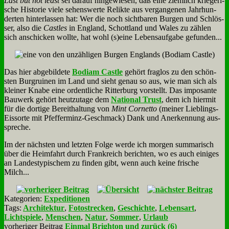
Last but not least
sei dar­auf hin­ge­wie­sen, daß ei­ne ziem­lich krie­ge­ri­
sche Hi­sto­rie vie­le se­hens­wer­te Re­lik­te aus ver­gan­ge­nen Jahr­hun­
der­ten hin­ter­las­sen hat: Wer die noch sicht­ba­ren Bur­gen und Schlös­
ser, al­so die
Cast­les
in Eng­land, Schott­land und Wales zu zäh­len
sich an­schicken woll­te, hat wohl (s)eine Le­bens­auf­ga­be ge­fun­den...
Das hier ab­ge­bil­de­te
Bo­diam Cast­le
ge­hört frag­los zu den schön­
sten Burg­rui­nen im Land und sieht ge­nau so aus, wie man sich als
klei­ner Kna­be ei­ne or­dent­li­che Rit­ter­burg vor­stellt. Das im­po­san­te
Bau­werk ge­hört heut­zu­ta­ge dem
Na­tio­nal Trust
, dem ich hier­mit
für die dor­ti­ge Be­reit­hal­tung von
Mint Cor­net­to
(mei­ner Lieb­lings-
Eis­sor­te mit Pfef­fer­minz-Ge­schmack) Dank und An­er­ken­nung aus­
spre­che.
Im der näch­sten und letz­ten Fol­ge wer­de ich mor­gen sum­ma­risch
über die Heim­fahrt durch Frank­reich be­rich­ten, wo es auch ei­ni­ges
an Lan­des­ty­pi­schem zu fin­den gibt, wenn auch kei­ne fri­sche
Milch...
Kategorien:
Expeditionen
Tags:
Architektur
,
Fotostrecken
,
Geschichte
,
Lebensart
,
Lichtspiele
,
Menschen
,
Natur
,
Sommer
,
Urlaub
vorheriger Beitrag
Einmal Brighton und zurück (6)