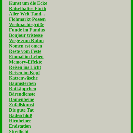
Kunst um die Ecke
Rätselhaftes Fürth
Aller Welt Tand...
Flohmarkt-Possen
Weihnachtsgrüße
Funde im Fundus
Bonjour tristesse
Wege zum Ruhm
Nomen est omen
Reste vom Feste
Einmal im Leben
Memory-Effekte
Reisen ins Licht
Reisen im Kopf
Katzenwäsche
Baumsterben
Rotkäppchen
Bärendienste
Damenbeine
Zufallskunst
Die gute Tat
Badeschluß
Hirnheiner
Endstation
Streiflicht