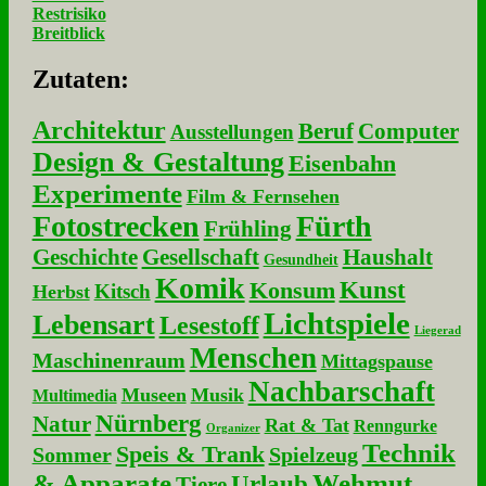
Restrisiko
Breitblick
Zu­ta­ten:
Architektur
Beruf
Computer
Ausstellungen
Design & Gestaltung
Eisenbahn
Experimente
Film & Fernsehen
Fotostrecken
Fürth
Frühling
Geschichte
Gesellschaft
Haushalt
Gesundheit
Komik
Kunst
Konsum
Kitsch
Herbst
Lichtspiele
Lebensart
Lesestoff
Liegerad
Menschen
Maschinenraum
Mittagspause
Nachbarschaft
Museen
Musik
Multimedia
Nürnberg
Natur
Rat & Tat
Renngurke
Organizer
Technik
Speis & Trank
Sommer
Spielzeug
& Apparate
Wehmut
Urlaub
Tiere