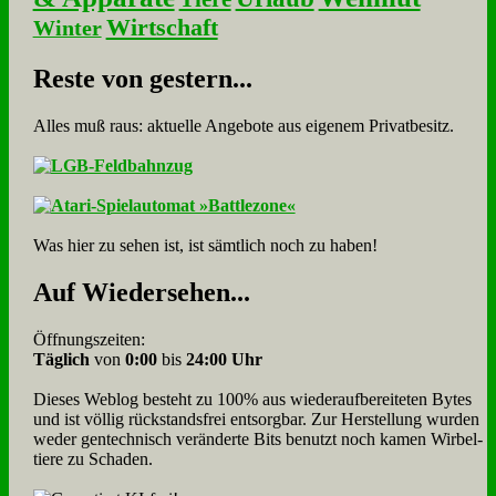
Wirtschaft
Winter
Re­ste von ge­stern...
Alles muß raus: aktuelle An­ge­bo­te aus eigenem Privatbesitz.
Was hier zu sehen ist, ist sämt­lich noch zu haben!
Auf Wie­der­se­hen...
Öffnungszeiten:
Täglich
von
0:00
bis
24:00 Uhr
Dieses Weblog besteht zu 100% aus wie­der­auf­bereite­ten Bytes
und ist völlig rück­stands­frei ent­sorg­bar. Zur Herstellung wurden
weder gen­tech­nisch veränderte Bits benutzt noch kamen Wir­bel­
tiere zu Scha­den.