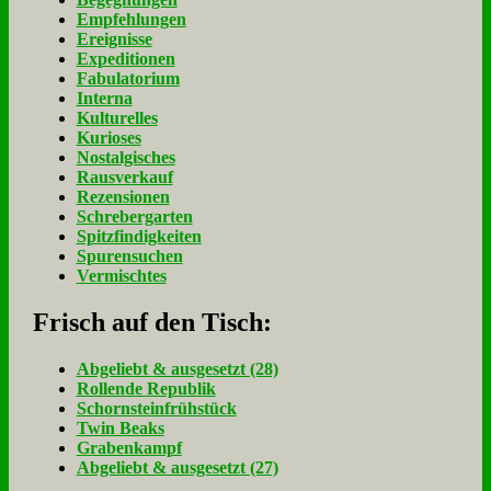
Empfehlungen
Ereignisse
Expeditionen
Fabulatorium
Interna
Kulturelles
Kurioses
Nostalgisches
Rausverkauf
Rezensionen
Schrebergarten
Spitzfindigkeiten
Spurensuchen
Vermischtes
Frisch auf den Tisch:
Ab­ge­liebt & aus­ge­setzt (28)
Rol­len­de Re­pu­blik
Schorn­stein­früh­stück
Twin Beaks
Gra­ben­kampf
Ab­ge­liebt & aus­ge­setzt (27)