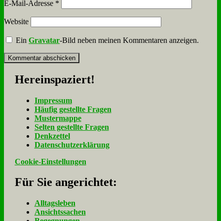
E-Mail-Adresse
*
Website
Ein
Gravatar
-Bild neben meinen Kommentaren anzeigen.
Her­ein­spa­ziert!
Im­pres­sum
Häu­fig ge­stell­te Fra­gen
Mu­ster­map­pe
Sel­ten ge­stell­te Fra­gen
Denk­zet­tel
Da­ten­schutz­er­klä­rung
Cookie-Einstellungen
Für Sie an­ge­rich­tet:
Alltagsleben
Ansichtssachen
Begegnungen