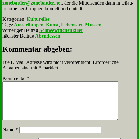
zonebattler@zonebattler.net
, der die Mit­rei­sen­den dann in teil­au­
to­no­me 5er-Grup­pen bün­delt und ein­teilt.
Kategorien:
Kulturelles
Tags:
Ausstellungen
,
Kunst
,
Lebensart
,
Museen
vorheriger Beitrag
Schneewittchenkiller
nächster Beitrag
Abendessen
Kommentar abgeben:
Die E-Mail-Adresse wird nicht veröffentlicht.
Erforderliche
Angaben sind mit
*
markiert.
Kommentar
*
Name
*