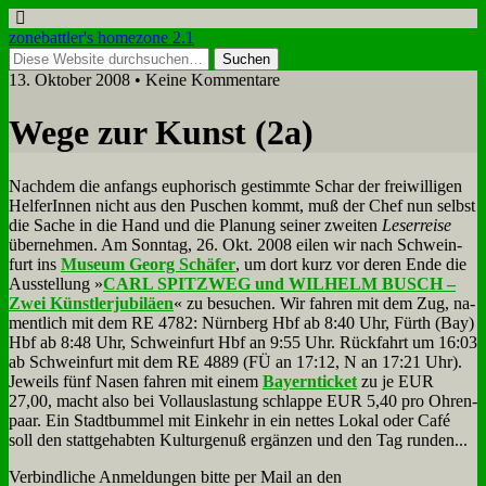
zonebattler's homezone 2.1
13. Oktober 2008 • Keine Kommentare
We­ge zur Kunst (2a)
Nach­dem die an­fangs eu­pho­risch ge­stimm­te Schar der frei­wil­li­gen
Hel­fe­rIn­nen nicht aus den Pu­schen kommt, muß der Chef nun selbst
die Sa­che in die Hand und die Pla­nung sei­ner zwei­ten
Le­ser­rei­se
über­neh­men. Am Sonn­tag, 26. Okt. 2008 ei­len wir nach Schwein­
furt ins
Mu­se­um Ge­org Schä­fer
, um dort kurz vor de­ren En­de die
Aus­stel­lung »
CARL SPITZWEG und WILHELM BUSCH –
Zwei Künst­ler­ju­bi­lä­en
« zu be­su­chen. Wir fah­ren mit dem Zug, na­
ment­lich mit dem RE 4782: Nürn­berg Hbf ab 8:40 Uhr, Fürth (Bay)
Hbf ab 8:48 Uhr, Schwein­furt Hbf an 9:55 Uhr. Rück­fahrt um 16:03
ab Schwein­furt mit dem RE 4889 (FÜ an 17:12, N an 17:21 Uhr).
Je­weils fünf Na­sen fah­ren mit ei­nem
Bay­ern­ticket
zu je EUR
27,00, macht al­so bei Voll­aus­la­stung schlap­pe EUR 5,40 pro Oh­ren­
paar. Ein Stadt­bum­mel mit Ein­kehr in ein net­tes Lo­kal oder Ca­fé
soll den statt­ge­hab­ten Kul­tur­ge­nuß er­gän­zen und den Tag run­den...
Ver­bind­li­che An­mel­dun­gen bit­te per Mail an den