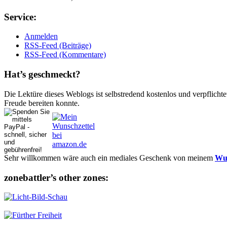
Ser­vice:
Anmelden
RSS-Feed (Beiträge)
RSS-Feed (Kommentare)
Hat’s ge­schmeckt?
Die Lektüre dieses Weblogs ist selbstredend kostenlos und ver­pflich­te
Freude bereiten konnte.
Sehr willkommen wäre auch ein mediales Geschenk von meinem
Wun
zonebattler’s other zo­nes: