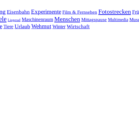
ng
Fotostrecken
Experimente
Eisenbahn
Frü
Film & Fernsehen
ele
Menschen
Maschinenraum
Mittagspause
Mus
Multimedia
Liegerad
e
Wehmut
Urlaub
Tiere
Wirtschaft
Winter