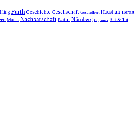
Fürth
hling
Geschichte
Gesellschaft
Haushalt
Herbst
Gesundheit
Nachbarschaft
Nürnberg
Natur
een
Musik
Rat & Tat
Organizer