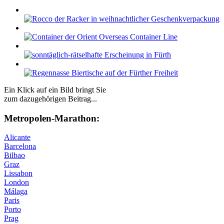
Ein Klick auf ein Bild bringt Sie
zum dazugehörigen Beitrag...
Me­tro­po­len-Ma­ra­thon:
Alicante
Barcelona
Bilbao
Graz
Lissabon
London
Málaga
Paris
Porto
Prag