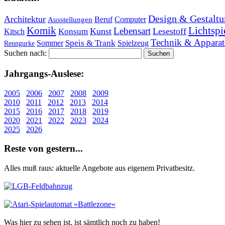
Design & Gestaltu
Architektur
Beruf
Computer
Ausstellungen
Lichtspi
Komik
Lebensart
Kunst
Lesestoff
Konsum
Kitsch
Technik & Apparat
Speis & Trank
Sommer
Spielzeug
Renngurke
Suchen nach:
Jahr­gangs-Aus­le­se:
2005
2006
2007
2008
2009
2010
2011
2012
2013
2014
2015
2016
2017
2018
2019
2020
2021
2022
2023
2024
2025
2026
Re­ste von ge­stern...
Alles muß raus: aktuelle An­ge­bo­te aus eigenem Privatbesitz.
Was hier zu sehen ist, ist sämt­lich noch zu haben!