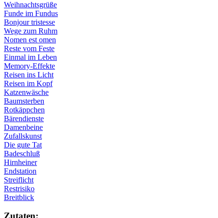
Weihnachtsgrüße
Funde im Fundus
Bonjour tristesse
Wege zum Ruhm
Nomen est omen
Reste vom Feste
Einmal im Leben
Memory-Effekte
Reisen ins Licht
Reisen im Kopf
Katzenwäsche
Baumsterben
Rotkäppchen
Bärendienste
Damenbeine
Zufallskunst
Die gute Tat
Badeschluß
Hirnheiner
Endstation
Streiflicht
Restrisiko
Breitblick
Zu­ta­ten: