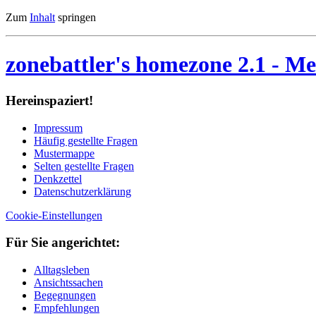
Zum
Inhalt
springen
zonebattler's homezone 2.1
- Me
Her­ein­spa­ziert!
Im­pres­sum
Häu­fig ge­stell­te Fra­gen
Mu­ster­map­pe
Sel­ten ge­stell­te Fra­gen
Denk­zet­tel
Da­ten­schutz­er­klä­rung
Cookie-Einstellungen
Für Sie an­ge­rich­tet:
Alltagsleben
Ansichtssachen
Begegnungen
Empfehlungen