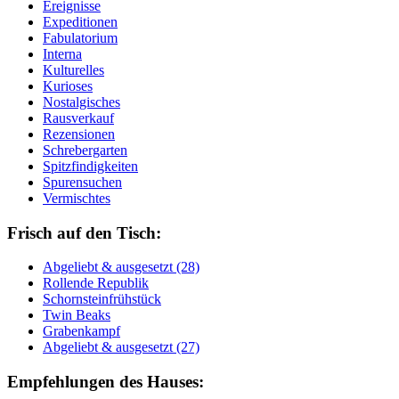
Ereignisse
Expeditionen
Fabulatorium
Interna
Kulturelles
Kurioses
Nostalgisches
Rausverkauf
Rezensionen
Schrebergarten
Spitzfindigkeiten
Spurensuchen
Vermischtes
Frisch auf den Tisch:
Ab­ge­liebt & aus­ge­setzt (28)
Rol­len­de Re­pu­blik
Schorn­stein­früh­stück
Twin Beaks
Gra­ben­kampf
Ab­ge­liebt & aus­ge­setzt (27)
Empfehlungen des Hauses: