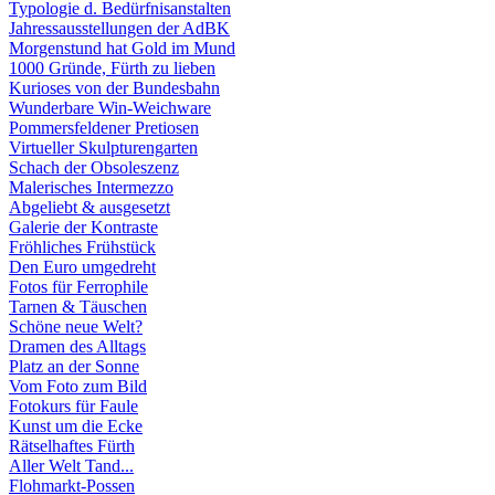
Typologie d. Bedürfnisanstalten
Jahressausstellungen der AdBK
Morgenstund hat Gold im Mund
1000 Gründe, Fürth zu lieben
Kurioses von der Bundesbahn
Wunderbare Win-Weichware
Pommersfeldener Pretiosen
Virtueller Skulpturengarten
Schach der Obsoleszenz
Malerisches Intermezzo
Abgeliebt & ausgesetzt
Galerie der Kontraste
Fröhliches Frühstück
Den Euro umgedreht
Fotos für Ferrophile
Tarnen & Täuschen
Schöne neue Welt?
Dramen des Alltags
Platz an der Sonne
Vom Foto zum Bild
Fotokurs für Faule
Kunst um die Ecke
Rätselhaftes Fürth
Aller Welt Tand...
Flohmarkt-Possen