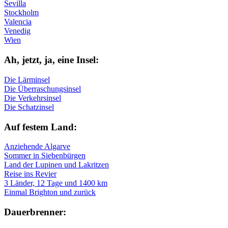
Sevilla
Stockholm
Valencia
Venedig
Wien
Ah, jetzt, ja, ei­ne In­sel:
Die Lärminsel
Die Überraschungsinsel
Die Verkehrsinsel
Die Schatzinsel
Auf fe­stem Land:
Anziehende Algarve
Sommer in Siebenbürgen
Land der Lupinen und Lakritzen
Reise ins Revier
3 Länder, 12 Tage und 1400 km
Einmal Brighton und zurück
Dau­er­bren­ner: