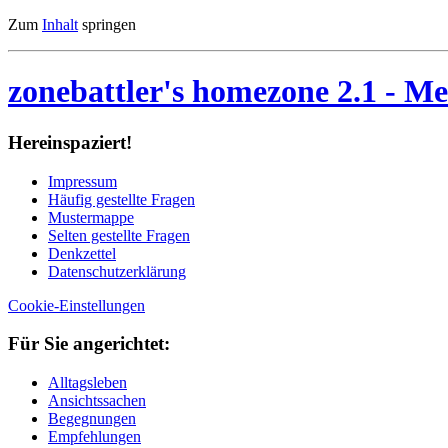
Zum
Inhalt
springen
zonebattler's homezone 2.1
- Me
Her­ein­spa­ziert!
Im­pres­sum
Häu­fig ge­stell­te Fra­gen
Mu­ster­map­pe
Sel­ten ge­stell­te Fra­gen
Denk­zet­tel
Da­ten­schutz­er­klä­rung
Cookie-Einstellungen
Für Sie an­ge­rich­tet:
Alltagsleben
Ansichtssachen
Begegnungen
Empfehlungen