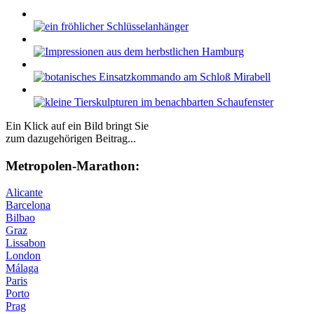
Ein Klick auf ein Bild bringt Sie
zum dazugehörigen Beitrag...
Me­tro­po­len-Ma­ra­thon:
Alicante
Barcelona
Bilbao
Graz
Lissabon
London
Málaga
Paris
Porto
Prag