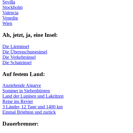
Sevilla
Stockholm
Valencia
Venedig
Wien
Ah, jetzt, ja, ei­ne In­sel:
Die Lärminsel
Die Überraschungsinsel
Die Verkehrsinsel
Die Schatzinsel
Auf fe­stem Land:
Anziehende Algarve
Sommer in Siebenbürgen
Land der Lupinen und Lakritzen
Reise ins Revier
3 Länder, 12 Tage und 1400 km
Einmal Brighton und zurück
Dau­er­bren­ner: