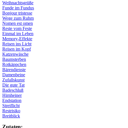
Weihnachtsgrüße
Funde im Fundus
Bonjour tristesse
Wege zum Ruhm
Nomen est omen
Reste vom Feste
Einmal im Leben
Memory-Effekte
Reisen ins Licht
Reisen im Kopf
Katzenwäsche
Baumsterben
Rotkäppchen
Bärendienste
Damenbeine
Zufallskunst
Die gute Tat
Badeschluß
Hirnheiner
Endstation
Streiflicht
Restrisiko
Breitblick
Zu­ta­ten: