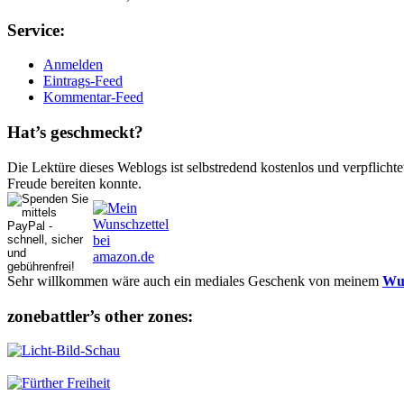
Ser­vice:
Anmelden
Eintrags-Feed
Kommentar-Feed
Hat’s ge­schmeckt?
Die Lektüre dieses Weblogs ist selbstredend kostenlos und ver­pflich­te
Freude bereiten konnte.
Sehr willkommen wäre auch ein mediales Geschenk von meinem
Wun
zonebattler’s other zo­nes: