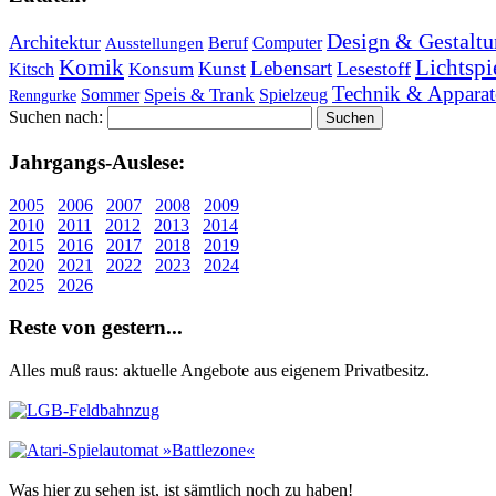
Design & Gestaltu
Architektur
Beruf
Computer
Ausstellungen
Lichtspi
Komik
Lebensart
Kunst
Lesestoff
Konsum
Kitsch
Technik & Apparat
Speis & Trank
Sommer
Spielzeug
Renngurke
Suchen nach:
Jahr­gangs-Aus­le­se:
2005
2006
2007
2008
2009
2010
2011
2012
2013
2014
2015
2016
2017
2018
2019
2020
2021
2022
2023
2024
2025
2026
Re­ste von ge­stern...
Alles muß raus: aktuelle An­ge­bo­te aus eigenem Privatbesitz.
Was hier zu sehen ist, ist sämt­lich noch zu haben!