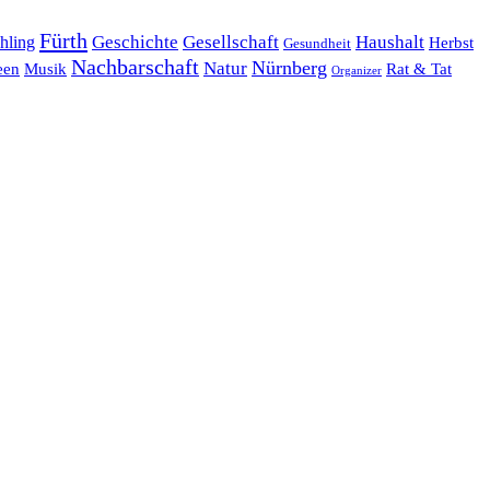
Fürth
hling
Geschichte
Gesellschaft
Haushalt
Herbst
Gesundheit
Nachbarschaft
Nürnberg
Natur
een
Musik
Rat & Tat
Organizer