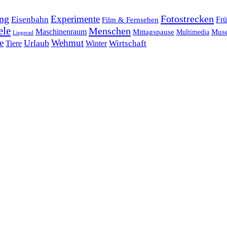
ng
Fotostrecken
Experimente
Eisenbahn
Frü
Film & Fernsehen
ele
Menschen
Maschinenraum
Mittagspause
Mus
Multimedia
Liegerad
e
Wehmut
Urlaub
Tiere
Wirtschaft
Winter