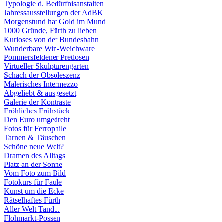
Typologie d. Bedürfnisanstalten
Jahressausstellungen der AdBK
Morgenstund hat Gold im Mund
1000 Gründe, Fürth zu lieben
Kurioses von der Bundesbahn
Wunderbare Win-Weichware
Pommersfeldener Pretiosen
Virtueller Skulpturengarten
Schach der Obsoleszenz
Malerisches Intermezzo
Abgeliebt & ausgesetzt
Galerie der Kontraste
Fröhliches Frühstück
Den Euro umgedreht
Fotos für Ferrophile
Tarnen & Täuschen
Schöne neue Welt?
Dramen des Alltags
Platz an der Sonne
Vom Foto zum Bild
Fotokurs für Faule
Kunst um die Ecke
Rätselhaftes Fürth
Aller Welt Tand...
Flohmarkt-Possen