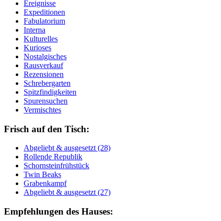
Ereignisse
Expeditionen
Fabulatorium
Interna
Kulturelles
Kurioses
Nostalgisches
Rausverkauf
Rezensionen
Schrebergarten
Spitzfindigkeiten
Spurensuchen
Vermischtes
Frisch auf den Tisch:
Ab­ge­liebt & aus­ge­setzt (28)
Rol­len­de Re­pu­blik
Schorn­stein­früh­stück
Twin Beaks
Gra­ben­kampf
Ab­ge­liebt & aus­ge­setzt (27)
Empfehlungen des Hauses: