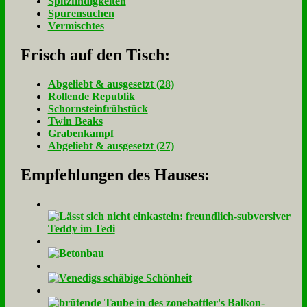
Spitzfindigkeiten
Spurensuchen
Vermischtes
Frisch auf den Tisch:
Ab­ge­liebt & aus­ge­setzt (28)
Rol­len­de Re­pu­blik
Schorn­stein­früh­stück
Twin Beaks
Gra­ben­kampf
Ab­ge­liebt & aus­ge­setzt (27)
Empfehlungen des Hauses: