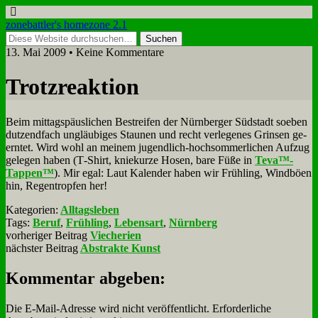
zonebattler's homezone 2.1
13. Mai 2009 • Keine Kommentare
Trotz­re­ak­ti­on
Beim mit­tags­päus­li­chen Be­strei­fen der Nürn­ber­ger Süd­stadt so­eben
dut­zend­fach un­gläu­bi­ges Stau­nen und recht ver­le­ge­nes Grin­sen ge­
ern­tet. Wird wohl an mei­nem ju­gend­lich-hoch­som­mer­li­chen Auf­zug
ge­le­gen ha­ben (T‑Shirt, knie­kur­ze Ho­sen, ba­re Fü­ße in
Teva™-
Tappen™
). Mir egal: Laut Ka­len­der ha­ben wir Früh­ling, Wind­bö­en
hin, Re­gen­trop­fen her!
Kategorien:
Alltagsleben
Tags:
Beruf
,
Frühling
,
Lebensart
,
Nürnberg
vorheriger Beitrag
Viecherien
nächster Beitrag
Abstrakte Kunst
Kommentar abgeben:
Die E-Mail-Adresse wird nicht veröffentlicht.
Erforderliche