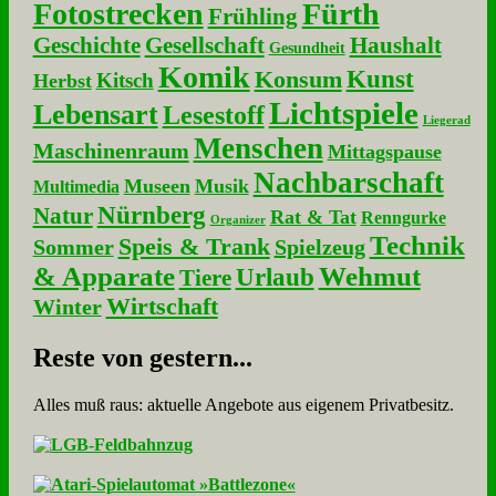
Fotostrecken
Fürth
Frühling
Geschichte
Gesellschaft
Haushalt
Gesundheit
Komik
Kunst
Konsum
Kitsch
Herbst
Lichtspiele
Lebensart
Lesestoff
Liegerad
Menschen
Maschinenraum
Mittagspause
Nachbarschaft
Museen
Musik
Multimedia
Nürnberg
Natur
Rat & Tat
Renngurke
Organizer
Technik
Speis & Trank
Sommer
Spielzeug
& Apparate
Wehmut
Urlaub
Tiere
Wirtschaft
Winter
Re­ste von ge­stern...
Alles muß raus: aktuelle An­ge­bo­te aus eigenem Privatbesitz.