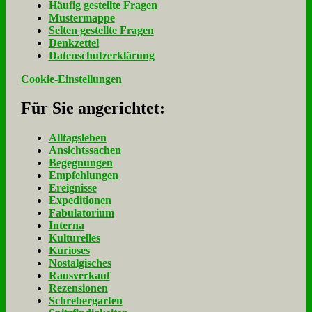
Häu­fig ge­stell­te Fra­gen
Mu­ster­map­pe
Sel­ten ge­stell­te Fra­gen
Denk­zet­tel
Da­ten­schutz­er­klä­rung
Cookie-Einstellungen
Für Sie an­ge­rich­tet:
Alltagsleben
Ansichtssachen
Begegnungen
Empfehlungen
Ereignisse
Expeditionen
Fabulatorium
Interna
Kulturelles
Kurioses
Nostalgisches
Rausverkauf
Rezensionen
Schrebergarten