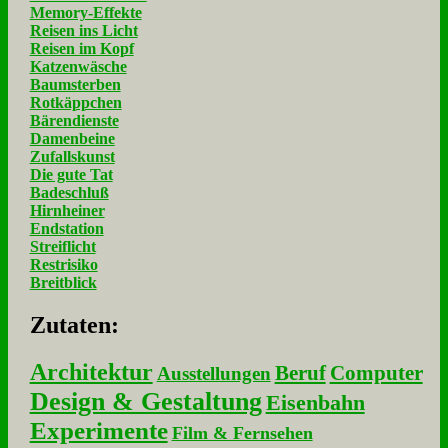
Memory-Effekte
Reisen ins Licht
Reisen im Kopf
Katzenwäsche
Baumsterben
Rotkäppchen
Bärendienste
Damenbeine
Zufallskunst
Die gute Tat
Badeschluß
Hirnheiner
Endstation
Streiflicht
Restrisiko
Breitblick
Zu­ta­ten:
Architektur
Beruf
Computer
Ausstellungen
Design & Gestaltung
Eisenbahn
Experimente
Film & Fernsehen