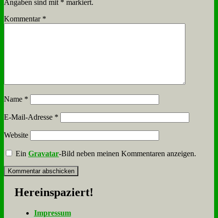
Angaben sind mit
*
markiert.
Kommentar
*
Name
*
E-Mail-Adresse
*
Website
Ein
Gravatar
-Bild neben meinen Kommentaren anzeigen.
Her­ein­spa­ziert!
Im­pres­sum