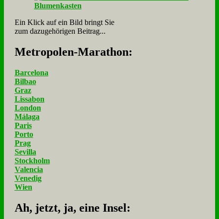
Ein Klick auf ein Bild bringt Sie
zum dazugehörigen Beitrag...
Me­tro­po­len-Ma­ra­thon:
Barcelona
Bilbao
Graz
Lissabon
London
Málaga
Paris
Porto
Prag
Sevilla
Stockholm
Valencia
Venedig
Wien
Ah, jetzt, ja, ei­ne In­sel: