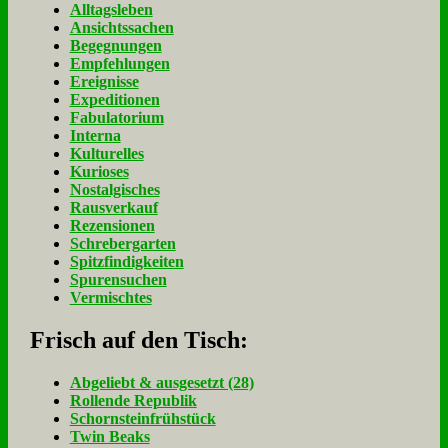
Alltagsleben
Ansichtssachen
Begegnungen
Empfehlungen
Ereignisse
Expeditionen
Fabulatorium
Interna
Kulturelles
Kurioses
Nostalgisches
Rausverkauf
Rezensionen
Schrebergarten
Spitzfindigkeiten
Spurensuchen
Vermischtes
Frisch auf den Tisch:
Ab­ge­liebt & aus­ge­setzt (28)
Rol­len­de Re­pu­blik
Schorn­stein­früh­stück
Twin Beaks