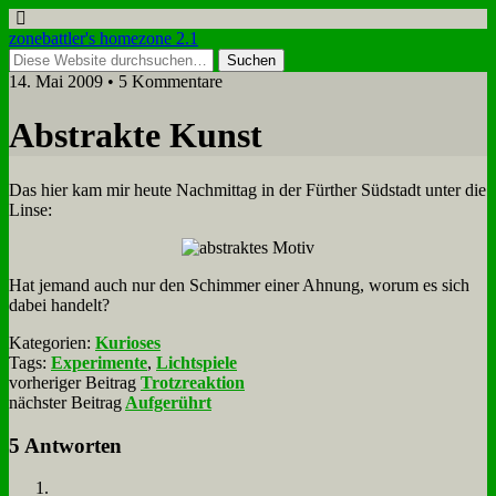
zonebattler's homezone 2.1
14. Mai 2009 • 5 Kommentare
Ab­strak­te Kunst
Das hier kam mir heu­te Nach­mit­tag in der Für­ther Süd­stadt un­ter die
Lin­se:
Hat je­mand auch nur den Schim­mer ei­ner Ah­nung, wor­um es sich
da­bei han­delt?
Kategorien:
Kurioses
Tags:
Experimente
,
Lichtspiele
vorheriger Beitrag
Trotzreaktion
nächster Beitrag
Aufgerührt
5 Antworten