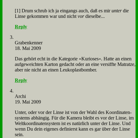
[1] Drum schrub ich ja ein­gangs auch, daß es mir
un­ter
die
Lin­se ge­kom­men war und nicht
vor
die­sel­be...
Reply
Gra­ben­ken­ner
18. Mai 2009
Das ge­hört echt in die Ka­te­go­rie »Ku­rio­ses«. Hat­te an ei­nen
auf­ge­weich­ten Kar­ton ge­dacht oder an ei­ne ver­siff­te Ma­trat­ze,
aber nie nicht an ei­nen Leu­ko­plast­bom­ber.
Reply
Ar­chi
19. Mai 2009
Un­ter, oder vor der Lin­se ist von der Wahl des Ko­or­di­na­ten­
sy­stems ab­hän­gig. Für die Ka­me­ra bleibt es vor der Lin­se, im
Welt­ko­or­di­na­ten­sy­stem ist es na­tür­lich un­ter der Lin­se. Und
wenn Du dein ei­ge­nes de­fi­nierst kann es gar über der Lin­se
sein.