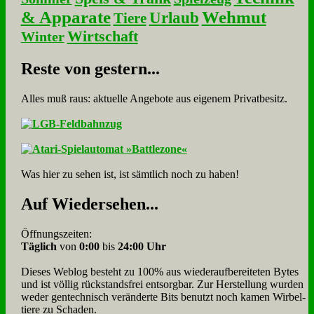
& Apparate
Wehmut
Urlaub
Tiere
Wirtschaft
Winter
Re­ste von ge­stern...
Alles muß raus: aktuelle An­ge­bo­te aus eigenem Privatbesitz.
Was hier zu sehen ist, ist sämt­lich noch zu haben!
Auf Wie­der­se­hen...
Öffnungszeiten:
Täglich
von
0:00
bis
24:00 Uhr
Dieses Weblog besteht zu 100% aus wie­der­auf­bereite­ten Bytes
und ist völlig rück­stands­frei ent­sorg­bar. Zur Herstellung wurden
weder gen­tech­nisch veränderte Bits benutzt noch kamen Wir­bel­
tiere zu Scha­den.