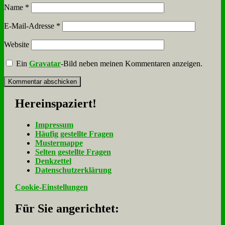
Name
*
E-Mail-Adresse
*
Website
Ein
Gravatar
-Bild neben meinen Kommentaren anzeigen.
Her­ein­spa­ziert!
Im­pres­sum
Häu­fig ge­stell­te Fra­gen
Mu­ster­map­pe
Sel­ten ge­stell­te Fra­gen
Denk­zet­tel
Da­ten­schutz­er­klä­rung
Cookie-Einstellungen
Für Sie an­ge­rich­tet: