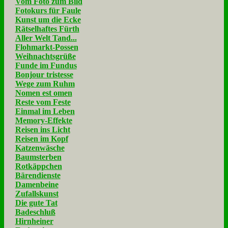
Vom Foto zum Bild
Fotokurs für Faule
Kunst um die Ecke
Rätselhaftes Fürth
Aller Welt Tand...
Flohmarkt-Possen
Weihnachtsgrüße
Funde im Fundus
Bonjour tristesse
Wege zum Ruhm
Nomen est omen
Reste vom Feste
Einmal im Leben
Memory-Effekte
Reisen ins Licht
Reisen im Kopf
Katzenwäsche
Baumsterben
Rotkäppchen
Bärendienste
Damenbeine
Zufallskunst
Die gute Tat
Badeschluß
Hirnheiner