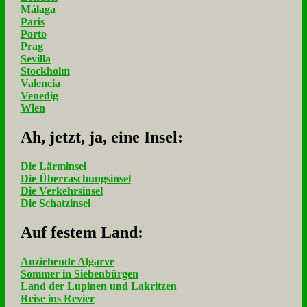
Málaga
Paris
Porto
Prag
Sevilla
Stockholm
Valencia
Venedig
Wien
Ah, jetzt, ja, ei­ne In­sel:
Die Lärminsel
Die Überraschungsinsel
Die Verkehrsinsel
Die Schatzinsel
Auf fe­stem Land:
Anziehende Algarve
Sommer in Siebenbürgen
Land der Lupinen und Lakritzen
Reise ins Revier