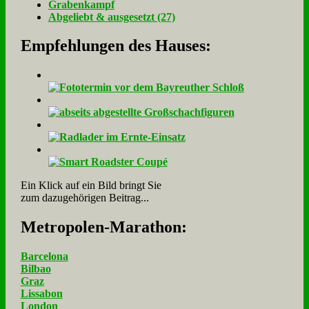
Gra­ben­kampf
Ab­ge­liebt & aus­ge­setzt (27)
Empfehlungen des Hauses:
Ein Klick auf ein Bild bringt Sie
zum dazugehörigen Beitrag...
Me­tro­po­len-Ma­ra­thon:
Barcelona
Bilbao
Graz
Lissabon
London