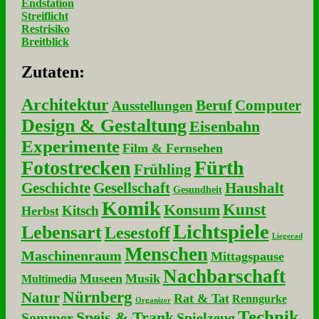
Endstation
Streiflicht
Restrisiko
Breitblick
Zu­ta­ten:
Architektur
Beruf
Computer
Ausstellungen
Design & Gestaltung
Eisenbahn
Experimente
Film & Fernsehen
Fotostrecken
Fürth
Frühling
Geschichte
Gesellschaft
Haushalt
Gesundheit
Komik
Kunst
Konsum
Kitsch
Herbst
Lichtspiele
Lebensart
Lesestoff
Liegerad
Menschen
Maschinenraum
Mittagspause
Nachbarschaft
Museen
Musik
Multimedia
Nürnberg
Natur
Rat & Tat
Renngurke
Organizer
Technik
Speis & Trank
Sommer
Spielzeug