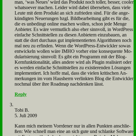
man, ‘was Neu­es’ würd das Pro­dukt noch tol­ler, bes­ser, coo­ler
whatsoe­ver ma­chen. Lei­der wird da­bei über­se­hen, dass vie­le
Leu­te mit dem Pro­dukt an sich zu­frie­den sind. Für die an­ge­
kün­dig­ten Neue­run­gen bzgl. Bild­be­ar­bei­tung gibt es für die,
die es un­be­dingt on­line ma­chen wol­len, schon je­de Men­ge
An­bie­ter. Es wä­re ver­mut­lich al­so eher sinn­voll, in Word­Press
ein­fa­che Schnitt­stel­len zu die­sen An­bie­tern ein­zu­bau­en, an
statt die dort durch­aus gut im­ple­men­tier­ten Al­go­rith­men noch
mal neu zu er­fin­den. Wenn die Word­Press-Ent­wick­ler so­was
ent­wickeln wol­len wä­re IMHO vor­her ei­ne kon­se­quen­te Mo­
du­la­ri­sie­rung sinn­voll: Es gibt ein Pro­gramm mit der Blog-
Kern­funk­tio­na­li­tät, al­les an­de­re wird als Plug­in rea­li­siert oder
es wer­den ein­fa­che Schnitt­stel­len zu exi­stie­ren­den Lö­sun­gen
im­ple­men­tiert. Ich hof­fe mal, dass die vie­len kri­ti­schen An­
mer­kun­gen im vom Haus­herrn ver­link­ten Blog die Ent­wick­ler
noch­mal über ih­re Road­map nach­den­ken lässt.
Reply
To­bi B.
5. Juli 2009
Kann mich mei­nem Vorr­de­ner nur in al­len Punk­ten an­schlie­
ßen: Wie schnell man ei­ne an sich gu­te und schlan­ke Soft­ware