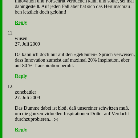
In­no­va­ti­on und Fort­schritt ver­bu­chen kann und soll­te, sei mal
da­hin­ge­stellt. Auf je­den Fall aber hat sich das Her­um­schrau­
ben letzt­lich doch ge­lohnt!
Reply
wiisen
27. Juli 2009
Da kann ich doch nur auf den »ge­klau­ten« Spruch ver­wei­sen,
dass In­no­va­ti­on zu­meist auf ma­xi­mal 20% In­spi­ra­ti­on, aber
auf 80 % Tran­spi­ra­ti­on be­ruht.
Reply
zone­batt­ler
27. Juli 2009
Das Dum­me da­bei ist bloß, daß un­ser­ei­ner schwit­zen muß,
um die gan­zen vir­tu­el­len In­spi­ra­tio­nen Drit­ter auf Ver­dacht
durch­zu­pro­bie­ren... ;-)
Reply