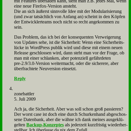
mit Fea­tures über­la­den kann, sieht man z.B. je­des Mal, wenn
ei­ne neue Fire­fox-Ver­si­on an­steht.
Die an sich äu­ßerst sinn­vol­le Idee mit der Mo­du­la­ri­sie­rung
(und zwar tat­säch­lich von An­fang an) scheint in den Köp­fen
der Ent­wick­ler­teams noch nicht so recht an­ge­kom­men zu
sein.
Das Pro­blem, das ich bei der kon­se­quen­ten Ver­wei­ge­rung
von Up­dates se­he, ist die Si­cher­heit: Wenn ei­ne Si­cher­heits­
lücke in Word­Press pu­blik wird und die­se mit ei­nem neu­en
Re­lease ge­schlos­sen wird, dann steht man vor der Fra­ge, ob
man mit ei­ner schlan­ken, aber po­ten­zi­ell ge­fähr­de­ten
pre‑2.9/3.0‑Version wei­ter­macht, oder die si­che­re­re, aber
über­frach­te­te Neu­ver­si­on ein­setzt.
Reply
zone­batt­ler
5. Juli 2009
Ach ja, die Si­cher­heit. Aber was soll schon groß pas­sie­ren?
Der worst ca­se ist doch ei­ne durch Schur­ken­hand ab­ge­schos­
se­ne Da­ten­bank, aber die wäh­ne ich dank mei­nes aus­ge­klü­
gel­ten
Back­up-Kon­zep­tes
als je­der­zeit kurz­fri­stig wie­der­her­
stell­bar. Ich über­las­se da nix dem Zu­fall...