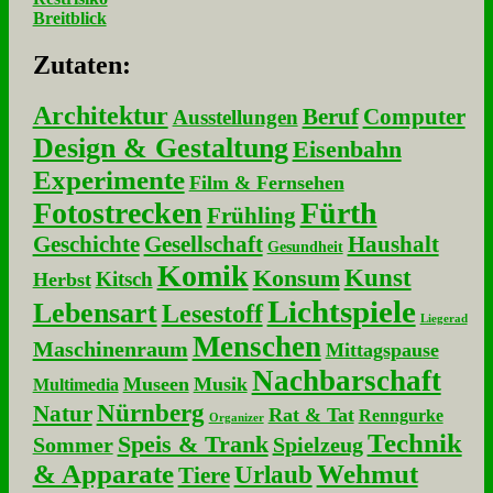
Breitblick
Zu­ta­ten:
Architektur
Beruf
Computer
Ausstellungen
Design & Gestaltung
Eisenbahn
Experimente
Film & Fernsehen
Fotostrecken
Fürth
Frühling
Geschichte
Gesellschaft
Haushalt
Gesundheit
Komik
Kunst
Konsum
Kitsch
Herbst
Lichtspiele
Lebensart
Lesestoff
Liegerad
Menschen
Maschinenraum
Mittagspause
Nachbarschaft
Museen
Musik
Multimedia
Nürnberg
Natur
Rat & Tat
Renngurke
Organizer
Technik
Speis & Trank
Sommer
Spielzeug
& Apparate
Wehmut
Urlaub
Tiere