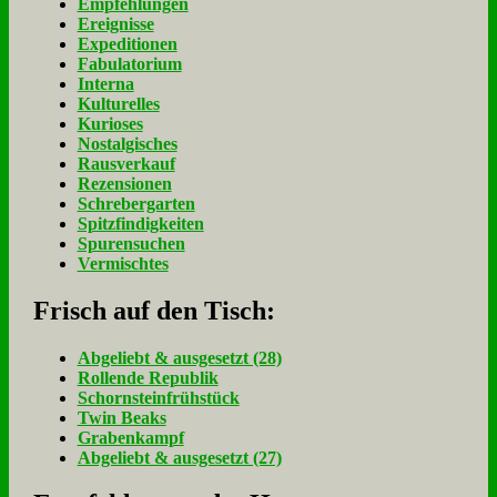
Empfehlungen
Ereignisse
Expeditionen
Fabulatorium
Interna
Kulturelles
Kurioses
Nostalgisches
Rausverkauf
Rezensionen
Schrebergarten
Spitzfindigkeiten
Spurensuchen
Vermischtes
Frisch auf den Tisch:
Ab­ge­liebt & aus­ge­setzt (28)
Rol­len­de Re­pu­blik
Schorn­stein­früh­stück
Twin Beaks
Gra­ben­kampf
Ab­ge­liebt & aus­ge­setzt (27)