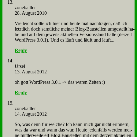
zone­batt­ler
28. August 2010
Viel­leicht soll­te ich hier und heu­te mal nach­tra­gen, daß ich
letzt­lich doch sämt­li­che mei­ner Blog-Bau­stel­len um­ge­stellt ha­
be und auf dem je­weils ak­tu­el­len Ver­si­ons­stand hal­te (der­zeit
Word­Press 3.0.1). Und es läuft und läuft und läuft...
Reply
Ur­sel
13. August 2012
oh gott Word­Press 3.0.1 -> das wa­ren Zei­ten :)
Reply
zone­batt­ler
14. August 2012
So, was denn für wel­che? Ich kann mich gar nicht er­in­nern,
was da war und wann das war. Heu­te je­den­falls wer­den mei­
ne mitt­ler­wei­le elf Blog-Bau­stel­len mit dem der­zeit ak­tu­el­len