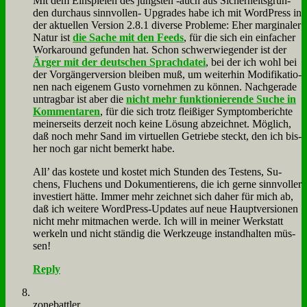
Mit dem Ein­spie­len des jüng­sten ‑auch aus Si­cher­heits­grün­
den durch­aus sinn­vol­len- Up­grades ha­be ich mit Word­Press in
der ak­tu­el­len Ver­si­on 2.8.1 di­ver­se Pro­ble­me: Eher mar­gi­na­ler
Na­tur ist
die Sa­che mit den Feeds
, für die sich ein ein­fa­cher
Work­around ge­fun­den hat. Schon schwer­wie­gen­der ist der
Är­ger mit der deut­schen Sprach­da­tei
, bei der ich wohl bei
der Vor­gän­ger­ver­si­on blei­ben muß, um wei­ter­hin Mo­di­fi­ka­tio­
nen nach ei­ge­nem Gu­sto vor­neh­men zu kön­nen. Nach­ge­ra­de
un­trag­bar ist aber die
nicht mehr funk­tio­nie­ren­de Su­che in
Kom­men­ta­ren
, für die sich trotz flei­ßi­ger Sym­ptom­be­rich­te
mei­ner­seits der­zeit noch kei­ne Lö­sung ab­zeich­net. Mög­lich,
daß noch mehr Sand im vir­tu­el­len Ge­trie­be steckt, den ich bis­
her noch gar nicht be­merkt ha­be.
All’ das ko­ste­te und ko­stet mich Stun­den des Te­stens, Su­
chens, Flu­chens und Do­ku­men­tie­rens, die ich ger­ne sinn­vol­ler
in­ve­stiert hät­te. Im­mer mehr zeich­net sich da­her für mich ab,
daß ich wei­te­re Word­Press-Up­dates auf neue Haupt­ver­sio­nen
nicht mehr mit­ma­chen wer­de. Ich will in mei­ner Werk­statt
wer­keln und nicht stän­dig die Werk­zeu­ge in­stand­hal­ten müs­
sen!
Reply
zone­batt­ler