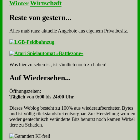
Wirtschaft
Winter
Re­ste von ge­stern...
Alles muß raus: aktuelle An­ge­bo­te aus eigenem Privatbesitz.
Was hier zu sehen ist, ist sämt­lich noch zu haben!
Auf Wie­der­se­hen...
Öffnungszeiten:
Täglich
von
0:00
bis
24:00 Uhr
Dieses Weblog besteht zu 100% aus wie­der­auf­bereite­ten Bytes
und ist völlig rück­stands­frei ent­sorg­bar. Zur Herstellung wurden
weder gen­tech­nisch veränderte Bits benutzt noch kamen Wir­bel­
tiere zu Scha­den.