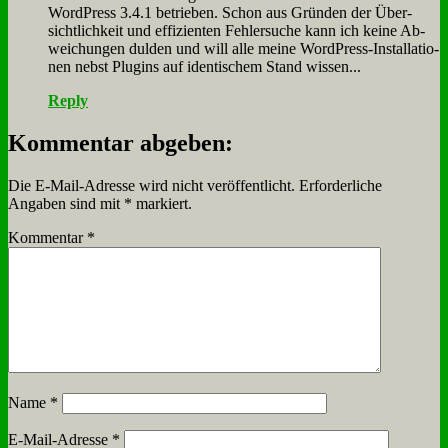
Word­Press 3.4.1 be­trie­ben. Schon aus Grün­den der Über­
sicht­lich­keit und ef­fi­zi­en­ten Feh­ler­su­che kann ich kei­ne Ab­
wei­chun­gen dul­den und will al­le mei­ne Word­Press-In­stal­la­tio­
nen nebst Plug­ins auf iden­ti­schem Stand wis­sen...
Reply
Kommentar abgeben:
Die E-Mail-Adresse wird nicht veröffentlicht.
Erforderliche
Angaben sind mit
*
markiert.
Kommentar
*
Name
*
E-Mail-Adresse
*