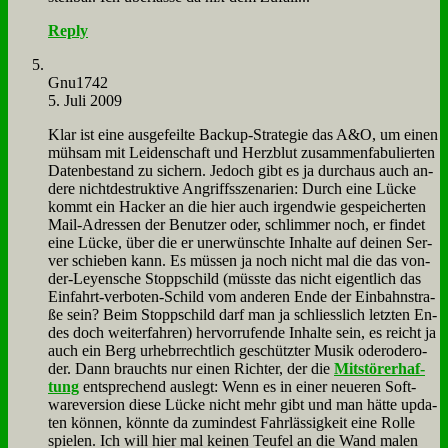
Reply
Gnu1742
5. Juli 2009
Klar ist ei­ne aus­ge­feil­te Back­up-Stra­te­gie das A&O, um ei­nen
müh­sam mit Lei­den­schaft und Herz­blut zu­sam­men­fa­bu­lier­ten
Da­ten­be­stand zu si­chern. Je­doch gibt es ja durch­aus auch an­
de­re nicht­de­struk­ti­ve An­griffs­sze­na­ri­en: Durch ei­ne Lücke
kommt ein Hacker an die hier auch ir­gend­wie ge­spei­cher­ten
Mail-Adres­sen der Be­nut­zer oder, schlim­mer noch, er fin­det
ei­ne Lücke, über die er un­er­wünsch­te In­hal­te auf dei­nen Ser­
ver schie­ben kann. Es müs­sen ja noch nicht mal die das von-
der-Ley­en­sche Stopp­schild (müss­te das nicht ei­gent­lich das
Ein­fahrt-ver­bo­ten-Schild vom an­de­ren En­de der Ein­bahn­stra­
ße sein? Beim Stopp­schild darf man ja schliess­lich letz­ten En­
des doch wei­ter­fah­ren) her­vor­ru­fen­de In­hal­te sein, es reicht ja
auch ein Berg ur­he­br­recht­lich ge­schütz­ter Mu­sik odero­dero­
der. Dann brauchts nur ei­nen Rich­ter, der die
Mitstö­rer­haf­
tung
ent­spre­chend aus­legt: Wenn es in ei­ner neue­ren Soft­
ware­ver­si­on die­se Lücke nicht mehr gibt und man hät­te up­da­
ten kön­nen, könn­te da zu­min­dest Fahr­läs­sig­keit ei­ne Rol­le
spie­len. Ich will hier mal kei­nen Teu­fel an die Wand ma­len