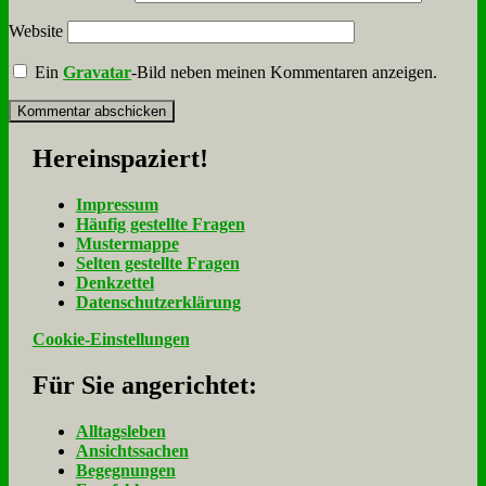
Website
Ein
Gravatar
-Bild neben meinen Kommentaren anzeigen.
Her­ein­spa­ziert!
Im­pres­sum
Häu­fig ge­stell­te Fra­gen
Mu­ster­map­pe
Sel­ten ge­stell­te Fra­gen
Denk­zet­tel
Da­ten­schutz­er­klä­rung
Cookie-Einstellungen
Für Sie an­ge­rich­tet:
Alltagsleben
Ansichtssachen
Begegnungen