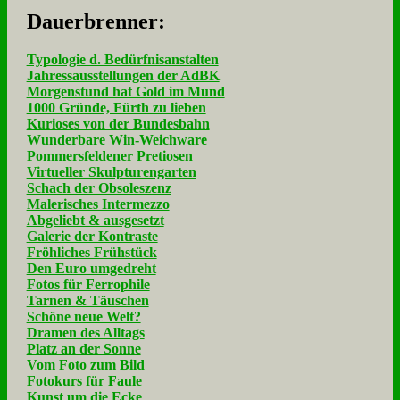
Dau­er­bren­ner:
Typologie d. Bedürfnisanstalten
Jahressausstellungen der AdBK
Morgenstund hat Gold im Mund
1000 Gründe, Fürth zu lieben
Kurioses von der Bundesbahn
Wunderbare Win-Weichware
Pommersfeldener Pretiosen
Virtueller Skulpturengarten
Schach der Obsoleszenz
Malerisches Intermezzo
Abgeliebt & ausgesetzt
Galerie der Kontraste
Fröhliches Frühstück
Den Euro umgedreht
Fotos für Ferrophile
Tarnen & Täuschen
Schöne neue Welt?
Dramen des Alltags
Platz an der Sonne
Vom Foto zum Bild
Fotokurs für Faule
Kunst um die Ecke