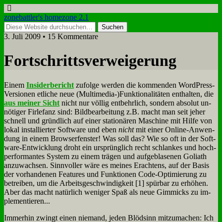
zonebattler's homezone 2.1
3. Juli 2009 • 15 Kommentare
Fort­schritts­ver­wei­ge­rung
Ei­nem
In­si­der­be­richt
zu­fol­ge wer­den die kom­men­den Word­Press-
Ver­sio­nen et­li­che neue (Multimedia-)Funktionalitäten ent­hal­ten, die
aus mei­ner Sicht
nicht nur völ­lig ent­behr­lich, son­dern ab­so­lut un­
nö­ti­ger Fir­le­fanz sind: Bild­be­ar­bei­tung z.B. macht man seit je­her
schnell und gründ­lich auf ei­ner sta­tio­nä­ren Ma­schi­ne mit Hil­fe von
lo­kal in­stal­lier­ter Soft­ware und eben
nicht
mit ei­ner On­line-An­wen­
dung in ei­nem Brow­ser­fen­ster! Was soll das? Wie so oft in der Soft­
ware-Ent­wick­lung droht ein ur­sprüng­lich recht schlan­kes und hoch­
per­for­man­tes Sy­stem zu ei­nem trä­gen und auf­ge­bla­se­nen Go­li­ath
an­zu­wach­sen. Sinn­vol­ler wä­re es mei­nes Er­ach­tens, auf der Ba­sis
der vor­han­de­nen Fea­tures und Funk­tio­nen Code-Op­ti­mie­rung zu
be­trei­ben, um die Ar­beits­ge­schwin­dig­keit [1] spür­bar zu er­hö­hen.
Aber das macht na­tür­lich we­ni­ger Spaß als neue Gim­micks zu im­
ple­men­tie­ren...
Im­mer­hin zwingt ei­nen nie­mand, je­den Blöd­sinn mit­zu­ma­chen: Ich