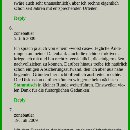
(wä­re auch sehr un­an­sehn­lich), aber ich rech­ne ei­gent­lich
schon seit Jah­ren mit ent­spre­chen­den Ur­tei­len.
Reply
zone­batt­ler
5. Juli 2009
Ich sprach ja auch von ei­nem »worst ca­se«. Jeg­li­che Än­de­
run­gen an mei­ner Da­ten­bank ‑auch die nicht­de­struk­ti­ven-
krie­ge ich mit und bin recht zu­ver­sicht­lich, die ei­ni­ger­ma­ßen
nach­voll­zie­hen zu kön­nen. Dar­über hin­aus trei­be ich na­tür­lich
schon ei­ni­gen Ab­si­che­rungs­auf­wand, den ich aber aus na­he­
lie­gen­den Grün­den hier nicht öf­fent­lich aus­brei­ten möch­te.
Die Dis­kus­si­on dar­über kön­nen wir ger­ne beim näch­sten
Stamm­tisch
in klei­ner Run­de wei­ter­füh­ren. Einst­wei­len vie­
len Dank für die für­sorg­li­chen Ge­dan­ken!
Reply
zone­batt­ler
19. Juli 2009