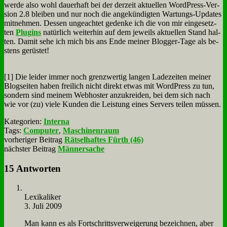
wer­de al­so wohl dau­er­haft bei der der­zeit ak­tu­el­len Word­Press-Ver­
si­on 2.8 blei­ben und nur noch die an­ge­kün­dig­ten War­tungs-Up­dates
mit­neh­men. Des­sen un­ge­ach­tet ge­den­ke ich die von mir ein­ge­setz­
ten
Plug­ins
na­tür­lich wei­ter­hin auf dem je­weils ak­tu­el­len Stand hal­
ten. Da­mit se­he ich mich bis ans En­de mei­ner Blog­ger-Ta­ge als be­
stens ge­rü­stet!
[1] Die lei­der im­mer noch grenz­wer­tig lan­gen La­de­zei­ten mei­ner
Blog­sei­ten ha­ben frei­lich nicht di­rekt et­was mit Word­Press zu tun,
son­dern sind mei­nem Web­ho­ster an­zu­krei­den, bei dem sich nach
wie vor (zu) vie­le Kun­den die Lei­stung ei­nes Ser­vers tei­len müs­sen.
Kategorien:
Interna
Tags:
Computer
,
Maschinenraum
vorheriger Beitrag
Rätselhaftes Fürth (46)
nächster Beitrag
Männersache
15 Antworten
Le­xi­ka­li­ker
3. Juli 2009
Man kann es als Fort­schritts­ver­wei­ge­rung be­zeich­nen, aber