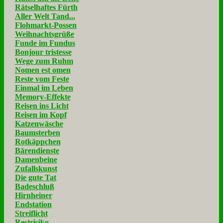
Rätselhaftes Fürth
Aller Welt Tand...
Flohmarkt-Possen
Weihnachtsgrüße
Funde im Fundus
Bonjour tristesse
Wege zum Ruhm
Nomen est omen
Reste vom Feste
Einmal im Leben
Memory-Effekte
Reisen ins Licht
Reisen im Kopf
Katzenwäsche
Baumsterben
Rotkäppchen
Bärendienste
Damenbeine
Zufallskunst
Die gute Tat
Badeschluß
Hirnheiner
Endstation
Streiflicht
Restrisiko