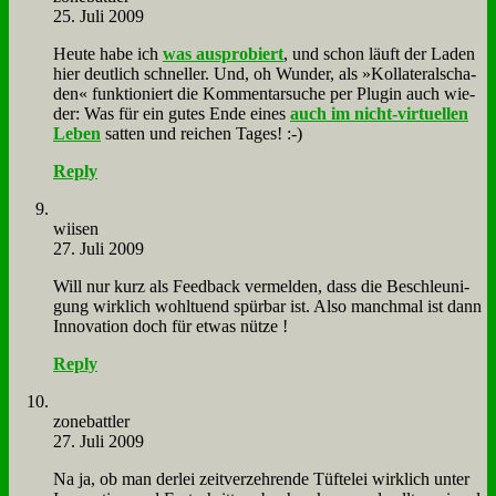
25. Juli 2009
Heu­te ha­be ich
was aus­pro­biert
, und schon läuft der La­den
hier deut­lich schnel­ler. Und, oh Wun­der, als »Kol­la­te­ral­scha­
den« funk­tio­niert die Kom­men­tar­su­che per Plug­in auch wie­
der: Was für ein gu­tes En­de ei­nes
auch im nicht-vir­tu­el­len
Le­ben
sat­ten und rei­chen Ta­ges! :-)
Reply
wiisen
27. Juli 2009
Will nur kurz als Feed­back ver­mel­den, dass die Be­schleu­ni­
gung wirk­lich wohl­tu­end spür­bar ist. Al­so manch­mal ist dann
In­no­va­ti­on doch für et­was nüt­ze !
Reply
zone­batt­ler
27. Juli 2009
Na ja, ob man der­lei zeit­ver­zeh­ren­de Tüf­te­lei wirk­lich un­ter