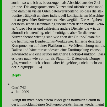
auch – so wie ich es be­vor­zu­ge – als Ab­schied aus der Ziel­
grup­pe. Die an­ge­spro­che­nen Nut­zer sind of­fen­bar sehr mo­bil
und da­mit an vie­len Or­ten da­ten­ver­ar­bei­tend, so dass die sta­
tio­nä­re Tä­tig­keit an ei­ner in­di­vi­du­ell kon­fi­gu­rier­ten Ma­schi­ne
mit aus­ge­wähl­ter Soft­ware er­satz­los weg­fällt. Die Auf­ga­ben
der hei­mi­schen Da­ten­hal­tung über­neh­men dann mo­bi­le Ge­rä­
te, Vi­deo-Ho­ster und zahl­rei­che an­de­re Dien­ste, die wir, da
alt­mo­disch da­ten­tä­tig, nicht be­nö­ti­gen, aber für die neu­en
Nut­zer eben­so wich­tig sind wie eben der On­line-Er­satz für
die hei­mi­schen Be­ar­bei­tungs-Werk­zeu­ge. Ich se­he der­ar­ti­ge
Kom­po­nen­ten auf ei­ner Platt­form zur Ver­öf­fent­li­chung nur als
Bal­last und hät­te mir statt­des­sen ei­ne Ent­rüm­pe­lung eben­so
ge­wünscht wie ei­ne sau­ber in­te­grier­te Back­up-Funk­ti­on. Dass
es die­se nach wie vor nur als Plug­in für Da­ten­bank-Dumps
gibt, wun­dert mich schon – aber ich ge­hö­re ja nicht mehr zu
der Ziel­grup­pe ... ;-)
Reply
Gnu1742
4. Juli 2009
Klingt für mich nach ei­nem lei­der ganz nor­ma­len Schritt in
der Ent­wick­lung ei­nes Soft­ware­pro­jekts: Im­mer wie­der meint