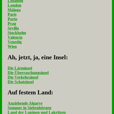
Lissabon
London
Málaga
Paris
Porto
Prag
Sevilla
Stockholm
Valencia
Venedig
Wien
Ah, jetzt, ja, ei­ne In­sel:
Die Lärminsel
Die Überraschungsinsel
Die Verkehrsinsel
Die Schatzinsel
Auf fe­stem Land:
Anziehende Algarve
Sommer in Siebenbürgen
Land der Lupinen und Lakritzen