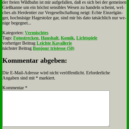
der frei­en Wild­bahn ist mir auf­ge­fal­len, daß es sich bei der ge­mei­nen
Gieß­kan­ne um ein höchst sen­si­bles We­sen zu han­deln scheint, wel­
ches als Her­den­tier zur Ver­ge­sell­schaf­tung neigt: Ech­te Ein­zel­gän­
ger, hoch­nä­si­ge Ha­ge­stol­ze gar, sind mir bis da­to tat­säch­lich nur we­
ni­ge be­geg­net...
Kategorien:
Vermischtes
Tags:
Fotostrecken
,
Haushalt
,
Komik
,
Lichtspiele
vorheriger Beitrag
Leichte Kavallerie
nächster Beitrag
Bonjour tristesse (50)
Kommentar abgeben:
Die E-Mail-Adresse wird nicht veröffentlicht.
Erforderliche
Angaben sind mit
*
markiert.
Kommentar
*