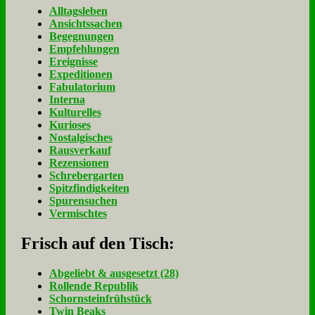
Alltagsleben
Ansichtssachen
Begegnungen
Empfehlungen
Ereignisse
Expeditionen
Fabulatorium
Interna
Kulturelles
Kurioses
Nostalgisches
Rausverkauf
Rezensionen
Schrebergarten
Spitzfindigkeiten
Spurensuchen
Vermischtes
Frisch auf den Tisch:
Ab­ge­liebt & aus­ge­setzt (28)
Rol­len­de Re­pu­blik
Schorn­stein­früh­stück
Twin Beaks