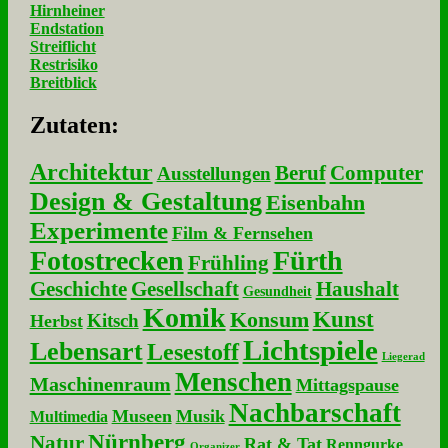
Hirnheiner
Endstation
Streiflicht
Restrisiko
Breitblick
Zu­ta­ten:
Architektur
Beruf
Computer
Ausstellungen
Design & Gestaltung
Eisenbahn
Experimente
Film & Fernsehen
Fotostrecken
Fürth
Frühling
Geschichte
Gesellschaft
Haushalt
Gesundheit
Komik
Kunst
Konsum
Kitsch
Herbst
Lichtspiele
Lebensart
Lesestoff
Liegerad
Menschen
Maschinenraum
Mittagspause
Nachbarschaft
Museen
Musik
Multimedia
Nürnberg
Natur
Rat & Tat
Renngurke
Organizer