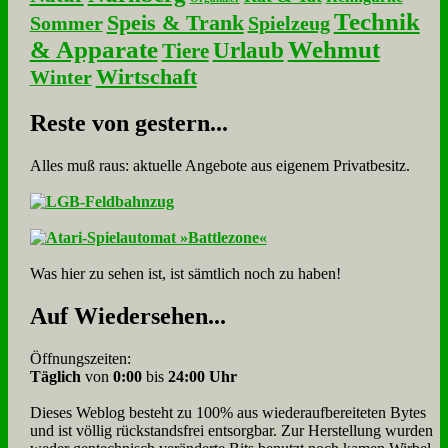
Technik
Speis & Trank
Sommer
Spielzeug
& Apparate
Wehmut
Urlaub
Tiere
Wirtschaft
Winter
Re­ste von ge­stern...
Alles muß raus: aktuelle An­ge­bo­te aus eigenem Privatbesitz.
Was hier zu sehen ist, ist sämt­lich noch zu haben!
Auf Wie­der­se­hen...
Öffnungszeiten:
Täglich
von
0:00
bis
24:00 Uhr
Dieses Weblog besteht zu 100% aus wie­der­auf­bereite­ten Bytes
und ist völlig rück­stands­frei ent­sorg­bar. Zur Herstellung wurden