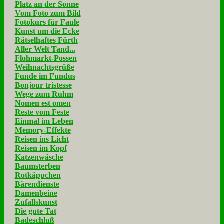
Platz an der Sonne
Vom Foto zum Bild
Fotokurs für Faule
Kunst um die Ecke
Rätselhaftes Fürth
Aller Welt Tand...
Flohmarkt-Possen
Weihnachtsgrüße
Funde im Fundus
Bonjour tristesse
Wege zum Ruhm
Nomen est omen
Reste vom Feste
Einmal im Leben
Memory-Effekte
Reisen ins Licht
Reisen im Kopf
Katzenwäsche
Baumsterben
Rotkäppchen
Bärendienste
Damenbeine
Zufallskunst
Die gute Tat
Badeschluß