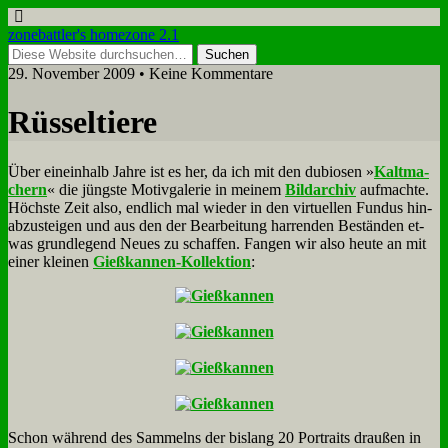
zonebattler's homezone 2.1
29. November 2009 • Keine Kommentare
Rüs­sel­tie­re
Über ein­ein­halb Jah­re ist es her, da ich mit den du­bio­sen »
Kalt­ma­
chern
« die jüng­ste Mo­tiv­ga­le­rie in mei­nem
Bild­ar­chiv
auf­mach­te.
Höch­ste Zeit al­so, end­lich mal wie­der in den vir­tu­el­len Fun­dus hin­
ab­zu­stei­gen und aus den der Be­ar­bei­tung har­ren­den Be­stän­den et­
was grund­le­gend Neu­es zu schaf­fen. Fan­gen wir al­so heu­te an mit
ei­ner klei­nen
Gieß­kan­nen-Kol­lek­ti­on
:
Schon wäh­rend des Sam­melns der bis­lang 20 Por­traits drau­ßen in