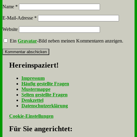
Name
*
E-Mail-Adresse
*
Website
Ein
Gravatar
-Bild neben meinen Kommentaren anzeigen.
Her­ein­spa­ziert!
Im­pres­sum
Häu­fig ge­stell­te Fra­gen
Mu­ster­map­pe
Sel­ten ge­stell­te Fra­gen
Denk­zet­tel
Da­ten­schutz­er­klä­rung
Cookie-Einstellungen
Für Sie an­ge­rich­tet: