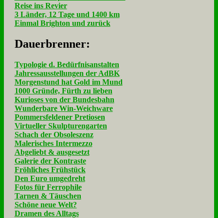
Reise ins Revier
3 Länder, 12 Tage und 1400 km
Einmal Brighton und zurück
Dau­er­bren­ner:
Typologie d. Bedürfnisanstalten
Jahressausstellungen der AdBK
Morgenstund hat Gold im Mund
1000 Gründe, Fürth zu lieben
Kurioses von der Bundesbahn
Wunderbare Win-Weichware
Pommersfeldener Pretiosen
Virtueller Skulpturengarten
Schach der Obsoleszenz
Malerisches Intermezzo
Abgeliebt & ausgesetzt
Galerie der Kontraste
Fröhliches Frühstück
Den Euro umgedreht
Fotos für Ferrophile
Tarnen & Täuschen
Schöne neue Welt?
Dramen des Alltags