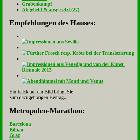
Gra­ben­kampf
Ab­ge­liebt & aus­ge­setzt (27)
Empfehlungen des Hauses:
Ein Klick auf ein Bild bringt Sie
zum dazugehörigen Beitrag...
Me­tro­po­len-Ma­ra­thon:
Barcelona
Bilbao
Graz