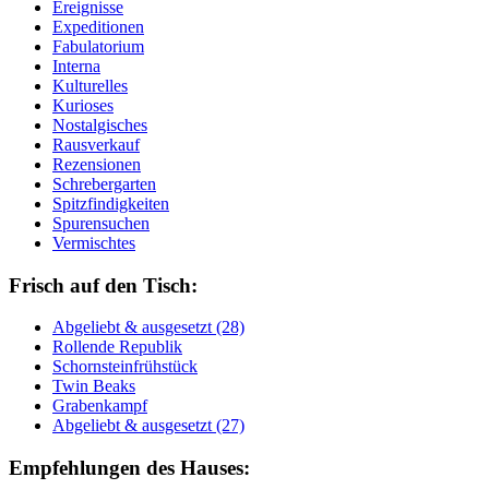
Ereignisse
Expeditionen
Fabulatorium
Interna
Kulturelles
Kurioses
Nostalgisches
Rausverkauf
Rezensionen
Schrebergarten
Spitzfindigkeiten
Spurensuchen
Vermischtes
Frisch auf den Tisch:
Ab­ge­liebt & aus­ge­setzt (28)
Rol­len­de Re­pu­blik
Schorn­stein­früh­stück
Twin Beaks
Gra­ben­kampf
Ab­ge­liebt & aus­ge­setzt (27)
Empfehlungen des Hauses: