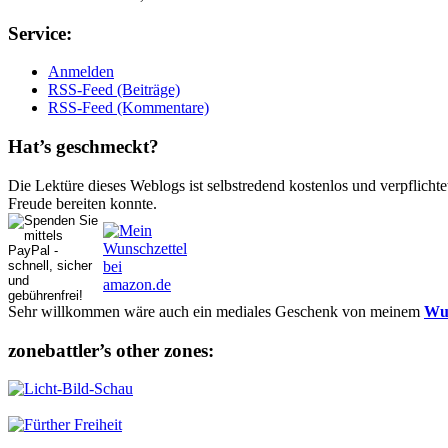
Ser­vice:
Anmelden
RSS-Feed (Beiträge)
RSS-Feed (Kommentare)
Hat’s ge­schmeckt?
Die Lektüre dieses Weblogs ist selbstredend kostenlos und ver­pflich­te
Freude bereiten konnte.
Sehr willkommen wäre auch ein mediales Geschenk von meinem
Wun
zonebattler’s other zo­nes: