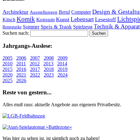
Design & Gestaltu
Architektur
Beruf
Computer
Ausstellungen
Lichtspi
Komik
Lebensart
Kunst
Lesestoff
Konsum
Kitsch
Technik & Apparat
Speis & Trank
Sommer
Spielzeug
Renngurke
Suchen nach:
Jahr­gangs-Aus­le­se:
2005
2006
2007
2008
2009
2010
2011
2012
2013
2014
2015
2016
2017
2018
2019
2020
2021
2022
2023
2024
2025
2026
Re­ste von ge­stern...
Alles muß raus: aktuelle An­ge­bo­te aus eigenem Privatbesitz.
Was hier zu sehen ist, ist sämt­lich noch zu haben!