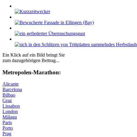
Ein Klick auf ein Bild bringt Sie
zum dazugehörigen Beitrag...
Me­tro­po­len-Ma­ra­thon:
Alicante
Barcelona
Bilbao
Graz
Lissabon
London
Málaga
Paris
Porto
Prag