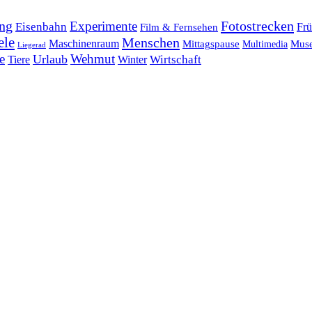
ng
Fotostrecken
Experimente
Eisenbahn
Frü
Film & Fernsehen
ele
Menschen
Maschinenraum
Mittagspause
Mus
Multimedia
Liegerad
e
Wehmut
Urlaub
Tiere
Wirtschaft
Winter