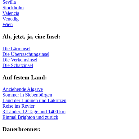
Sevilla
Stockholm
Valencia
Venedig
Wien
Ah, jetzt, ja, ei­ne In­sel:
Die Lärminsel
Die Überraschungsinsel
Die Verkehrsinsel
Die Schatzinsel
Auf fe­stem Land:
Anziehende Algarve
Sommer in Siebenbürgen
Land der Lupinen und Lakritzen
Reise ins Revier
3 Länder, 12 Tage und 1400 km
Einmal Brighton und zurück
Dau­er­bren­ner: