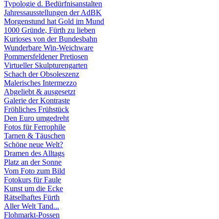
Typologie d. Bedürfnisanstalten
Jahressausstellungen der AdBK
Morgenstund hat Gold im Mund
1000 Gründe, Fürth zu lieben
Kurioses von der Bundesbahn
Wunderbare Win-Weichware
Pommersfeldener Pretiosen
Virtueller Skulpturengarten
Schach der Obsoleszenz
Malerisches Intermezzo
Abgeliebt & ausgesetzt
Galerie der Kontraste
Fröhliches Frühstück
Den Euro umgedreht
Fotos für Ferrophile
Tarnen & Täuschen
Schöne neue Welt?
Dramen des Alltags
Platz an der Sonne
Vom Foto zum Bild
Fotokurs für Faule
Kunst um die Ecke
Rätselhaftes Fürth
Aller Welt Tand...
Flohmarkt-Possen