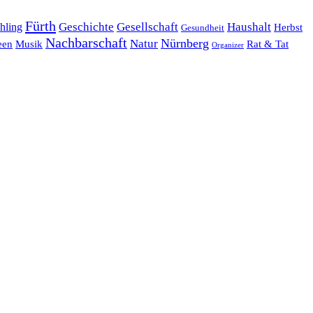
Fürth
hling
Geschichte
Gesellschaft
Haushalt
Herbst
Gesundheit
Nachbarschaft
Nürnberg
Natur
een
Musik
Rat & Tat
Organizer