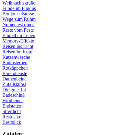
Weihnachtsgrüße
Funde im Fundus
Bonjour tristesse
Wege zum Ruhm
Nomen est omen
Reste vom Feste
Einmal im Leben
Memory-Effekte
Reisen ins Licht
Reisen im Kopf
Katzenwäsche
Baumsterben
Rotkäppchen
Bärendienste
Damenbeine
Zufallskunst
Die gute Tat
Badeschluß
Hirnheiner
Endstation
Streiflicht
Restrisiko
Breitblick
Zu­ta­ten: