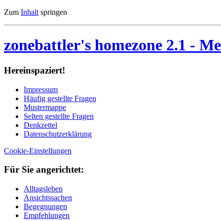
Zum
Inhalt
springen
zonebattler's homezone 2.1
- Me
Her­ein­spa­ziert!
Im­pres­sum
Häu­fig ge­stell­te Fra­gen
Mu­ster­map­pe
Sel­ten ge­stell­te Fra­gen
Denk­zet­tel
Da­ten­schutz­er­klä­rung
Cookie-Einstellungen
Für Sie an­ge­rich­tet:
Alltagsleben
Ansichtssachen
Begegnungen
Empfehlungen